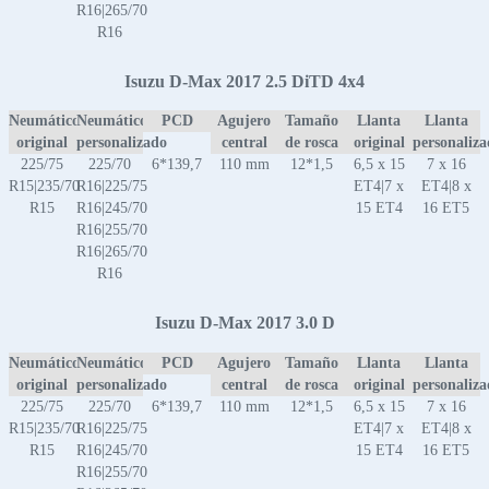
R16|265/70
R16
Isuzu D-Max 2017 2.5 DiTD 4x4
Neumático
Neumático
PCD
Agujero
Tamaño
Llanta
Llanta
original
personalizado
central
de rosca
original
personaliz
225/75
225/70
6*139,7
110 mm
12*1,5
6,5 x 15
7 x 16
R15|235/70
R16|225/75
ET4|7 x
ET4|8 x
R15
R16|245/70
15 ET4
16 ET5
R16|255/70
R16|265/70
R16
Isuzu D-Max 2017 3.0 D
Neumático
Neumático
PCD
Agujero
Tamaño
Llanta
Llanta
original
personalizado
central
de rosca
original
personaliz
225/75
225/70
6*139,7
110 mm
12*1,5
6,5 x 15
7 x 16
R15|235/70
R16|225/75
ET4|7 x
ET4|8 x
R15
R16|245/70
15 ET4
16 ET5
R16|255/70