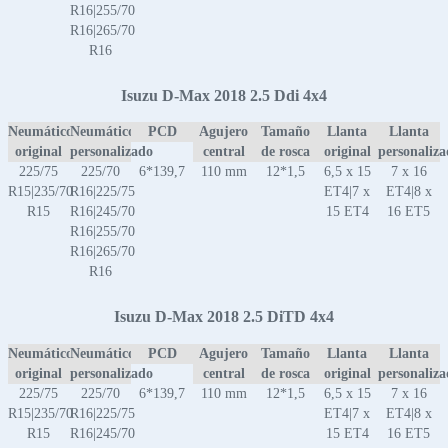
R16|255/70
R16|265/70
R16
Isuzu D-Max 2018 2.5 Ddi 4x4
Neumático
Neumático
PCD
Agujero
Tamaño
Llanta
Llanta
original
personalizado
central
de rosca
original
personaliz
225/75
225/70
6*139,7
110 mm
12*1,5
6,5 x 15
7 x 16
R15|235/70
R16|225/75
ET4|7 x
ET4|8 x
R15
R16|245/70
15 ET4
16 ET5
R16|255/70
R16|265/70
R16
Isuzu D-Max 2018 2.5 DiTD 4x4
Neumático
Neumático
PCD
Agujero
Tamaño
Llanta
Llanta
original
personalizado
central
de rosca
original
personaliz
225/75
225/70
6*139,7
110 mm
12*1,5
6,5 x 15
7 x 16
R15|235/70
R16|225/75
ET4|7 x
ET4|8 x
R15
R16|245/70
15 ET4
16 ET5