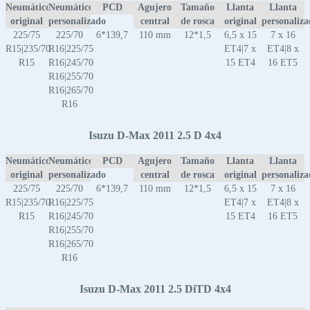
Neumático
Neumático
PCD
Agujero
Tamaño
Llanta
Llanta
original
personalizado
central
de rosca
original
personaliz
225/75
225/70
6*139,7
110 mm
12*1,5
6,5 x 15
7 x 16
R15|235/70
R16|225/75
ET4|7 x
ET4|8 x
R15
R16|245/70
15 ET4
16 ET5
R16|255/70
R16|265/70
R16
Isuzu D-Max 2011 2.5 D 4x4
Neumático
Neumático
PCD
Agujero
Tamaño
Llanta
Llanta
original
personalizado
central
de rosca
original
personaliz
225/75
225/70
6*139,7
110 mm
12*1,5
6,5 x 15
7 x 16
R15|235/70
R16|225/75
ET4|7 x
ET4|8 x
R15
R16|245/70
15 ET4
16 ET5
R16|255/70
R16|265/70
R16
Isuzu D-Max 2011 2.5 DiTD 4x4