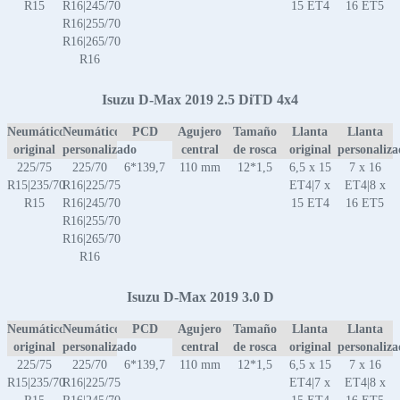
R15
R16|245/70
15 ET4
16 ET5
R16|255/70
R16|265/70
R16
Isuzu D-Max 2019 2.5 DiTD 4x4
Neumático
Neumático
PCD
Agujero
Tamaño
Llanta
Llanta
original
personalizado
central
de rosca
original
personaliz
225/75
225/70
6*139,7
110 mm
12*1,5
6,5 x 15
7 x 16
R15|235/70
R16|225/75
ET4|7 x
ET4|8 x
R15
R16|245/70
15 ET4
16 ET5
R16|255/70
R16|265/70
R16
Isuzu D-Max 2019 3.0 D
Neumático
Neumático
PCD
Agujero
Tamaño
Llanta
Llanta
original
personalizado
central
de rosca
original
personaliz
225/75
225/70
6*139,7
110 mm
12*1,5
6,5 x 15
7 x 16
R15|235/70
R16|225/75
ET4|7 x
ET4|8 x