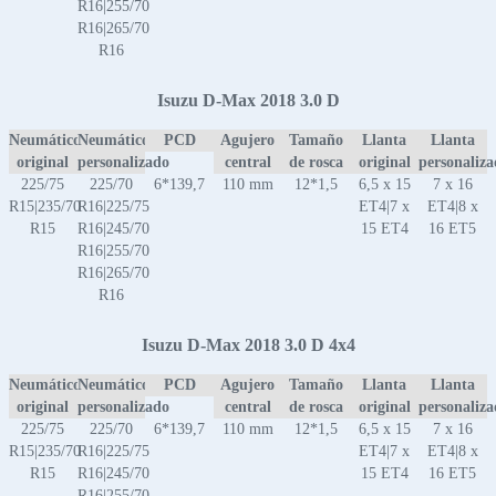
R16|255/70
R16|265/70
R16
Isuzu D-Max 2018 3.0 D
Neumático
Neumático
PCD
Agujero
Tamaño
Llanta
Llanta
original
personalizado
central
de rosca
original
personaliz
225/75
225/70
6*139,7
110 mm
12*1,5
6,5 x 15
7 x 16
R15|235/70
R16|225/75
ET4|7 x
ET4|8 x
R15
R16|245/70
15 ET4
16 ET5
R16|255/70
R16|265/70
R16
Isuzu D-Max 2018 3.0 D 4x4
Neumático
Neumático
PCD
Agujero
Tamaño
Llanta
Llanta
original
personalizado
central
de rosca
original
personaliz
225/75
225/70
6*139,7
110 mm
12*1,5
6,5 x 15
7 x 16
R15|235/70
R16|225/75
ET4|7 x
ET4|8 x
R15
R16|245/70
15 ET4
16 ET5
R16|255/70