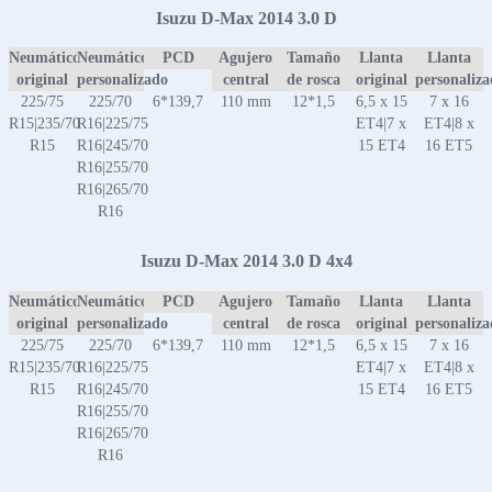
Isuzu D-Max 2014 3.0 D
Neumático
Neumático
PCD
Agujero
Tamaño
Llanta
Llanta
original
personalizado
central
de rosca
original
personaliz
225/75
225/70
6*139,7
110 mm
12*1,5
6,5 x 15
7 x 16
R15|235/70
R16|225/75
ET4|7 x
ET4|8 x
R15
R16|245/70
15 ET4
16 ET5
R16|255/70
R16|265/70
R16
Isuzu D-Max 2014 3.0 D 4x4
Neumático
Neumático
PCD
Agujero
Tamaño
Llanta
Llanta
original
personalizado
central
de rosca
original
personaliz
225/75
225/70
6*139,7
110 mm
12*1,5
6,5 x 15
7 x 16
R15|235/70
R16|225/75
ET4|7 x
ET4|8 x
R15
R16|245/70
15 ET4
16 ET5
R16|255/70
R16|265/70
R16