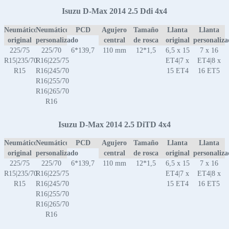
Isuzu D-Max 2014 2.5 Ddi 4x4
Neumático
Neumático
PCD
Agujero
Tamaño
Llanta
Llanta
original
personalizado
central
de rosca
original
personaliz
225/75
225/70
6*139,7
110 mm
12*1,5
6,5 x 15
7 x 16
R15|235/70
R16|225/75
ET4|7 x
ET4|8 x
R15
R16|245/70
15 ET4
16 ET5
R16|255/70
R16|265/70
R16
Isuzu D-Max 2014 2.5 DiTD 4x4
Neumático
Neumático
PCD
Agujero
Tamaño
Llanta
Llanta
original
personalizado
central
de rosca
original
personaliz
225/75
225/70
6*139,7
110 mm
12*1,5
6,5 x 15
7 x 16
R15|235/70
R16|225/75
ET4|7 x
ET4|8 x
R15
R16|245/70
15 ET4
16 ET5
R16|255/70
R16|265/70
R16