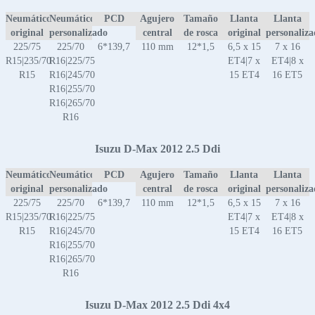
Neumático
Neumático
PCD
Agujero
Tamaño
Llanta
Llanta
original
personalizado
central
de rosca
original
personaliz
225/75
225/70
6*139,7
110 mm
12*1,5
6,5 x 15
7 x 16
R15|235/70
R16|225/75
ET4|7 x
ET4|8 x
R15
R16|245/70
15 ET4
16 ET5
R16|255/70
R16|265/70
R16
Isuzu D-Max 2012 2.5 Ddi
Neumático
Neumático
PCD
Agujero
Tamaño
Llanta
Llanta
original
personalizado
central
de rosca
original
personaliz
225/75
225/70
6*139,7
110 mm
12*1,5
6,5 x 15
7 x 16
R15|235/70
R16|225/75
ET4|7 x
ET4|8 x
R15
R16|245/70
15 ET4
16 ET5
R16|255/70
R16|265/70
R16
Isuzu D-Max 2012 2.5 Ddi 4x4