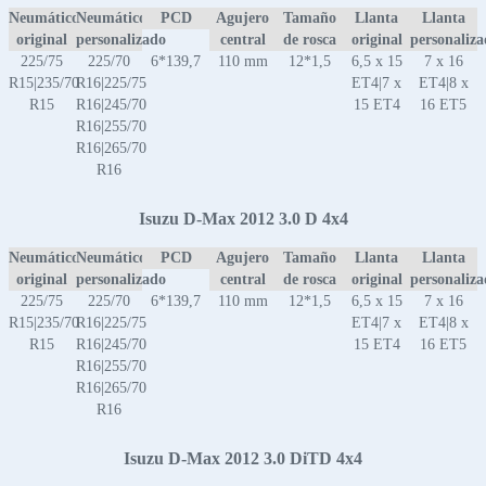
Neumático
Neumático
PCD
Agujero
Tamaño
Llanta
Llanta
original
personalizado
central
de rosca
original
personaliz
225/75
225/70
6*139,7
110 mm
12*1,5
6,5 x 15
7 x 16
R15|235/70
R16|225/75
ET4|7 x
ET4|8 x
R15
R16|245/70
15 ET4
16 ET5
R16|255/70
R16|265/70
R16
Isuzu D-Max 2012 3.0 D 4x4
Neumático
Neumático
PCD
Agujero
Tamaño
Llanta
Llanta
original
personalizado
central
de rosca
original
personaliz
225/75
225/70
6*139,7
110 mm
12*1,5
6,5 x 15
7 x 16
R15|235/70
R16|225/75
ET4|7 x
ET4|8 x
R15
R16|245/70
15 ET4
16 ET5
R16|255/70
R16|265/70
R16
Isuzu D-Max 2012 3.0 DiTD 4x4