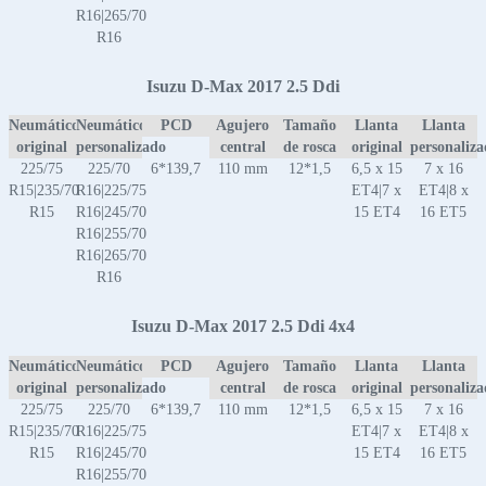
R16|265/70
R16
Isuzu D-Max 2017 2.5 Ddi
Neumático
Neumático
PCD
Agujero
Tamaño
Llanta
Llanta
original
personalizado
central
de rosca
original
personaliz
225/75
225/70
6*139,7
110 mm
12*1,5
6,5 x 15
7 x 16
R15|235/70
R16|225/75
ET4|7 x
ET4|8 x
R15
R16|245/70
15 ET4
16 ET5
R16|255/70
R16|265/70
R16
Isuzu D-Max 2017 2.5 Ddi 4x4
Neumático
Neumático
PCD
Agujero
Tamaño
Llanta
Llanta
original
personalizado
central
de rosca
original
personaliz
225/75
225/70
6*139,7
110 mm
12*1,5
6,5 x 15
7 x 16
R15|235/70
R16|225/75
ET4|7 x
ET4|8 x
R15
R16|245/70
15 ET4
16 ET5
R16|255/70