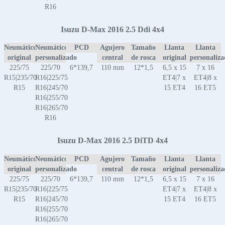
R16
Isuzu D-Max 2016 2.5 Ddi 4x4
Neumático
Neumático
PCD
Agujero
Tamaño
Llanta
Llanta
original
personalizado
central
de rosca
original
personaliz
225/75
225/70
6*139,7
110 mm
12*1,5
6,5 x 15
7 x 16
R15|235/70
R16|225/75
ET4|7 x
ET4|8 x
R15
R16|245/70
15 ET4
16 ET5
R16|255/70
R16|265/70
R16
Isuzu D-Max 2016 2.5 DiTD 4x4
Neumático
Neumático
PCD
Agujero
Tamaño
Llanta
Llanta
original
personalizado
central
de rosca
original
personaliz
225/75
225/70
6*139,7
110 mm
12*1,5
6,5 x 15
7 x 16
R15|235/70
R16|225/75
ET4|7 x
ET4|8 x
R15
R16|245/70
15 ET4
16 ET5
R16|255/70
R16|265/70