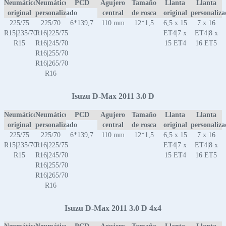
Neumático
Neumático
PCD
Agujero
Tamaño
Llanta
Llanta
original
personalizado
central
de rosca
original
personaliz
225/75
225/70
6*139,7
110 mm
12*1,5
6,5 x 15
7 x 16
R15|235/70
R16|225/75
ET4|7 x
ET4|8 x
R15
R16|245/70
15 ET4
16 ET5
R16|255/70
R16|265/70
R16
Isuzu D-Max 2011 3.0 D
Neumático
Neumático
PCD
Agujero
Tamaño
Llanta
Llanta
original
personalizado
central
de rosca
original
personaliz
225/75
225/70
6*139,7
110 mm
12*1,5
6,5 x 15
7 x 16
R15|235/70
R16|225/75
ET4|7 x
ET4|8 x
R15
R16|245/70
15 ET4
16 ET5
R16|255/70
R16|265/70
R16
Isuzu D-Max 2011 3.0 D 4x4