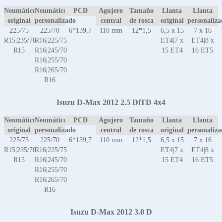
Neumático
Neumático
PCD
Agujero
Tamaño
Llanta
Llanta
original
personalizado
central
de rosca
original
personaliz
225/75
225/70
6*139,7
110 mm
12*1,5
6,5 x 15
7 x 16
R15|235/70
R16|225/75
ET4|7 x
ET4|8 x
R15
R16|245/70
15 ET4
16 ET5
R16|255/70
R16|265/70
R16
Isuzu D-Max 2012 2.5 DiTD 4x4
Neumático
Neumático
PCD
Agujero
Tamaño
Llanta
Llanta
original
personalizado
central
de rosca
original
personaliz
225/75
225/70
6*139,7
110 mm
12*1,5
6,5 x 15
7 x 16
R15|235/70
R16|225/75
ET4|7 x
ET4|8 x
R15
R16|245/70
15 ET4
16 ET5
R16|255/70
R16|265/70
R16
Isuzu D-Max 2012 3.0 D