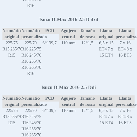
R16
Isuzu D-Max 2016 2.5 D 4x4
Neumático
Neumático
PCD
Agujero
Tamaño
Llanta
Llanta
original
personalizado
central
de rosca
original
personaliz
225/75
225/70
6*139,7
110 mm
12*1,5
6,5 x 15
7 x 16
R15|235/70
R16|225/75
ET4|7 x
ET4|8 x
R15
R16|245/70
15 ET4
16 ET5
R16|255/70
R16|265/70
R16
Isuzu D-Max 2016 2.5 Ddi
Neumático
Neumático
PCD
Agujero
Tamaño
Llanta
Llanta
original
personalizado
central
de rosca
original
personaliz
225/75
225/70
6*139,7
110 mm
12*1,5
6,5 x 15
7 x 16
R15|235/70
R16|225/75
ET4|7 x
ET4|8 x
R15
R16|245/70
15 ET4
16 ET5
R16|255/70
R16|265/70