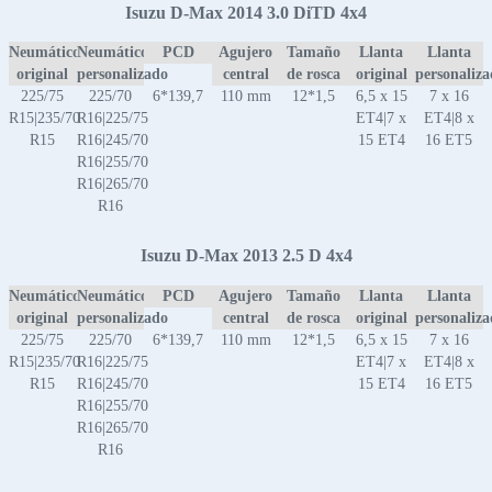
Isuzu D-Max 2014 3.0 DiTD 4x4
Neumático
Neumático
PCD
Agujero
Tamaño
Llanta
Llanta
original
personalizado
central
de rosca
original
personaliz
225/75
225/70
6*139,7
110 mm
12*1,5
6,5 x 15
7 x 16
R15|235/70
R16|225/75
ET4|7 x
ET4|8 x
R15
R16|245/70
15 ET4
16 ET5
R16|255/70
R16|265/70
R16
Isuzu D-Max 2013 2.5 D 4x4
Neumático
Neumático
PCD
Agujero
Tamaño
Llanta
Llanta
original
personalizado
central
de rosca
original
personaliz
225/75
225/70
6*139,7
110 mm
12*1,5
6,5 x 15
7 x 16
R15|235/70
R16|225/75
ET4|7 x
ET4|8 x
R15
R16|245/70
15 ET4
16 ET5
R16|255/70
R16|265/70
R16