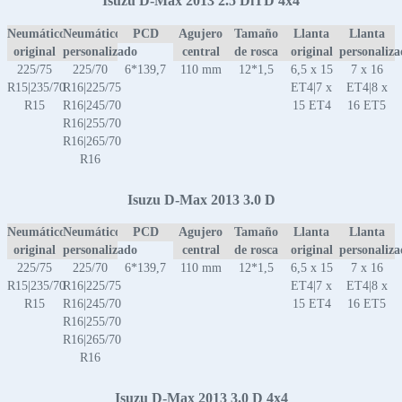
Isuzu D-Max 2013 2.5 DiTD 4x4
Neumático
Neumático
PCD
Agujero
Tamaño
Llanta
Llanta
original
personalizado
central
de rosca
original
personaliz
225/75
225/70
6*139,7
110 mm
12*1,5
6,5 x 15
7 x 16
R15|235/70
R16|225/75
ET4|7 x
ET4|8 x
R15
R16|245/70
15 ET4
16 ET5
R16|255/70
R16|265/70
R16
Isuzu D-Max 2013 3.0 D
Neumático
Neumático
PCD
Agujero
Tamaño
Llanta
Llanta
original
personalizado
central
de rosca
original
personaliz
225/75
225/70
6*139,7
110 mm
12*1,5
6,5 x 15
7 x 16
R15|235/70
R16|225/75
ET4|7 x
ET4|8 x
R15
R16|245/70
15 ET4
16 ET5
R16|255/70
R16|265/70
R16
Isuzu D-Max 2013 3.0 D 4x4