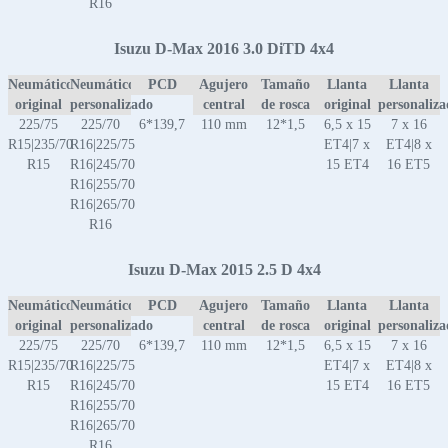
R16
Isuzu D-Max 2016 3.0 DiTD 4x4
Neumático
Neumático
PCD
Agujero
Tamaño
Llanta
Llanta
original
personalizado
central
de rosca
original
personaliz
225/75
225/70
6*139,7
110 mm
12*1,5
6,5 x 15
7 x 16
R15|235/70
R16|225/75
ET4|7 x
ET4|8 x
R15
R16|245/70
15 ET4
16 ET5
R16|255/70
R16|265/70
R16
Isuzu D-Max 2015 2.5 D 4x4
Neumático
Neumático
PCD
Agujero
Tamaño
Llanta
Llanta
original
personalizado
central
de rosca
original
personaliz
225/75
225/70
6*139,7
110 mm
12*1,5
6,5 x 15
7 x 16
R15|235/70
R16|225/75
ET4|7 x
ET4|8 x
R15
R16|245/70
15 ET4
16 ET5
R16|255/70
R16|265/70
R16