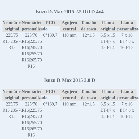
Isuzu D-Max 2015 2.5 DiTD 4x4
Neumático
Neumático
PCD
Agujero
Tamaño
Llanta
Llanta
original
personalizado
central
de rosca
original
personaliz
225/75
225/70
6*139,7
110 mm
12*1,5
6,5 x 15
7 x 16
R15|235/70
R16|225/75
ET4|7 x
ET4|8 x
R15
R16|245/70
15 ET4
16 ET5
R16|255/70
R16|265/70
R16
Isuzu D-Max 2015 3.0 D
Neumático
Neumático
PCD
Agujero
Tamaño
Llanta
Llanta
original
personalizado
central
de rosca
original
personaliz
225/75
225/70
6*139,7
110 mm
12*1,5
6,5 x 15
7 x 16
R15|235/70
R16|225/75
ET4|7 x
ET4|8 x
R15
R16|245/70
15 ET4
16 ET5
R16|255/70
R16|265/70
R16