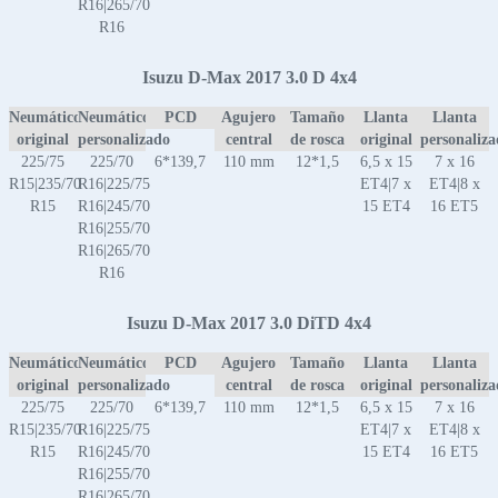
R16|265/70
R16
Isuzu D-Max 2017 3.0 D 4x4
Neumático
Neumático
PCD
Agujero
Tamaño
Llanta
Llanta
original
personalizado
central
de rosca
original
personaliz
225/75
225/70
6*139,7
110 mm
12*1,5
6,5 x 15
7 x 16
R15|235/70
R16|225/75
ET4|7 x
ET4|8 x
R15
R16|245/70
15 ET4
16 ET5
R16|255/70
R16|265/70
R16
Isuzu D-Max 2017 3.0 DiTD 4x4
Neumático
Neumático
PCD
Agujero
Tamaño
Llanta
Llanta
original
personalizado
central
de rosca
original
personaliz
225/75
225/70
6*139,7
110 mm
12*1,5
6,5 x 15
7 x 16
R15|235/70
R16|225/75
ET4|7 x
ET4|8 x
R15
R16|245/70
15 ET4
16 ET5
R16|255/70
R16|265/70