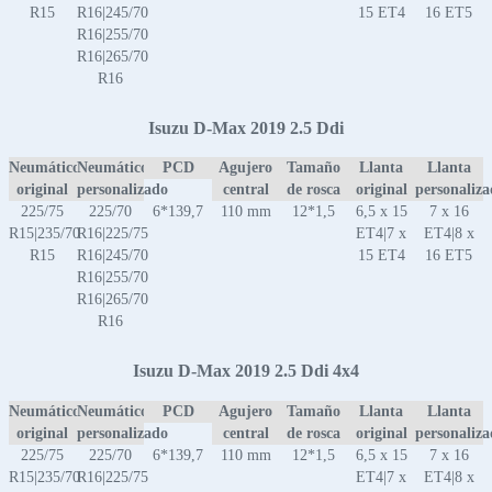
R15
R16|245/70
15 ET4
16 ET5
R16|255/70
R16|265/70
R16
Isuzu D-Max 2019 2.5 Ddi
Neumático
Neumático
PCD
Agujero
Tamaño
Llanta
Llanta
original
personalizado
central
de rosca
original
personaliz
225/75
225/70
6*139,7
110 mm
12*1,5
6,5 x 15
7 x 16
R15|235/70
R16|225/75
ET4|7 x
ET4|8 x
R15
R16|245/70
15 ET4
16 ET5
R16|255/70
R16|265/70
R16
Isuzu D-Max 2019 2.5 Ddi 4x4
Neumático
Neumático
PCD
Agujero
Tamaño
Llanta
Llanta
original
personalizado
central
de rosca
original
personaliz
225/75
225/70
6*139,7
110 mm
12*1,5
6,5 x 15
7 x 16
R15|235/70
R16|225/75
ET4|7 x
ET4|8 x