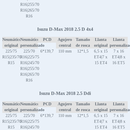
R16|255/70
R16|265/70
R16
Isuzu D-Max 2018 2.5 D 4x4
Neumático
Neumático
PCD
Agujero
Tamaño
Llanta
Llanta
original
personalizado
central
de rosca
original
personaliz
225/75
225/70
6*139,7
110 mm
12*1,5
6,5 x 15
7 x 16
R15|235/70
R16|225/75
ET4|7 x
ET4|8 x
R15
R16|245/70
15 ET4
16 ET5
R16|255/70
R16|265/70
R16
Isuzu D-Max 2018 2.5 Ddi
Neumático
Neumático
PCD
Agujero
Tamaño
Llanta
Llanta
original
personalizado
central
de rosca
original
personaliz
225/75
225/70
6*139,7
110 mm
12*1,5
6,5 x 15
7 x 16
R15|235/70
R16|225/75
ET4|7 x
ET4|8 x
R15
R16|245/70
15 ET4
16 ET5