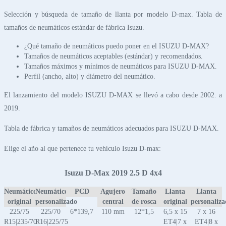
Selección y búsqueda de tamaño de llanta por modelo D-max. Tabla de
tamaños de neumáticos estándar de fábrica Isuzu.
¿Qué tamaño de neumáticos puedo poner en el ISUZU D-MAX?
Tamaños de neumáticos aceptables (estándar) y recomendados.
Tamaños máximos y mínimos de neumáticos para ISUZU D-MAX.
Perfil (ancho, alto) y diámetro del neumático.
El lanzamiento del modelo ISUZU D-MAX se llevó a cabo desde 2002. a
2019.
Tabla de fábrica y tamaños de neumáticos adecuados para ISUZU D-MAX.
Elige el año al que pertenece tu vehículo Isuzu D-max:
Isuzu D-Max 2019 2.5 D 4x4
Neumático
Neumático
PCD
Agujero
Tamaño
Llanta
Llanta
original
personalizado
central
de rosca
original
personaliz
225/75
225/70
6*139,7
110 mm
12*1,5
6,5 x 15
7 x 16
R15|235/70
R16|225/75
ET4|7 x
ET4|8 x