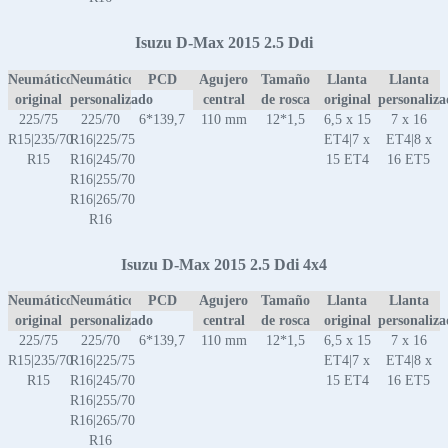
Isuzu D-Max 2015 2.5 Ddi
Neumático
Neumático
PCD
Agujero
Tamaño
Llanta
Llanta
original
personalizado
central
de rosca
original
personaliz
225/75
225/70
6*139,7
110 mm
12*1,5
6,5 x 15
7 x 16
R15|235/70
R16|225/75
ET4|7 x
ET4|8 x
R15
R16|245/70
15 ET4
16 ET5
R16|255/70
R16|265/70
R16
Isuzu D-Max 2015 2.5 Ddi 4x4
Neumático
Neumático
PCD
Agujero
Tamaño
Llanta
Llanta
original
personalizado
central
de rosca
original
personaliz
225/75
225/70
6*139,7
110 mm
12*1,5
6,5 x 15
7 x 16
R15|235/70
R16|225/75
ET4|7 x
ET4|8 x
R15
R16|245/70
15 ET4
16 ET5
R16|255/70
R16|265/70
R16