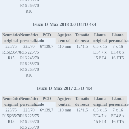
R16|265/70
R16
Isuzu D-Max 2018 3.0 DiTD 4x4
Neumático
Neumático
PCD
Agujero
Tamaño
Llanta
Llanta
original
personalizado
central
de rosca
original
personaliz
225/75
225/70
6*139,7
110 mm
12*1,5
6,5 x 15
7 x 16
R15|235/70
R16|225/75
ET4|7 x
ET4|8 x
R15
R16|245/70
15 ET4
16 ET5
R16|255/70
R16|265/70
R16
Isuzu D-Max 2017 2.5 D 4x4
Neumático
Neumático
PCD
Agujero
Tamaño
Llanta
Llanta
original
personalizado
central
de rosca
original
personaliz
225/75
225/70
6*139,7
110 mm
12*1,5
6,5 x 15
7 x 16
R15|235/70
R16|225/75
ET4|7 x
ET4|8 x
R15
R16|245/70
15 ET4
16 ET5
R16|255/70