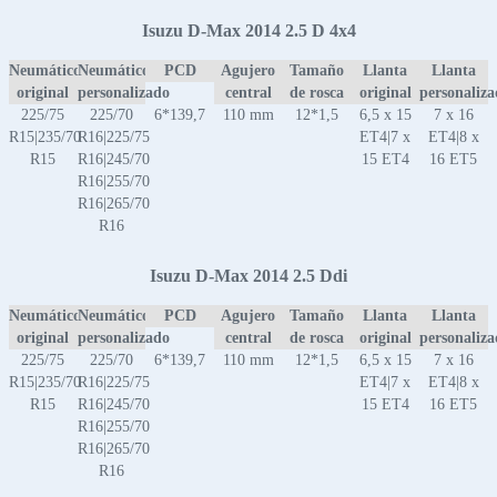
Isuzu D-Max 2014 2.5 D 4x4
Neumático
Neumático
PCD
Agujero
Tamaño
Llanta
Llanta
original
personalizado
central
de rosca
original
personaliz
225/75
225/70
6*139,7
110 mm
12*1,5
6,5 x 15
7 x 16
R15|235/70
R16|225/75
ET4|7 x
ET4|8 x
R15
R16|245/70
15 ET4
16 ET5
R16|255/70
R16|265/70
R16
Isuzu D-Max 2014 2.5 Ddi
Neumático
Neumático
PCD
Agujero
Tamaño
Llanta
Llanta
original
personalizado
central
de rosca
original
personaliz
225/75
225/70
6*139,7
110 mm
12*1,5
6,5 x 15
7 x 16
R15|235/70
R16|225/75
ET4|7 x
ET4|8 x
R15
R16|245/70
15 ET4
16 ET5
R16|255/70
R16|265/70
R16