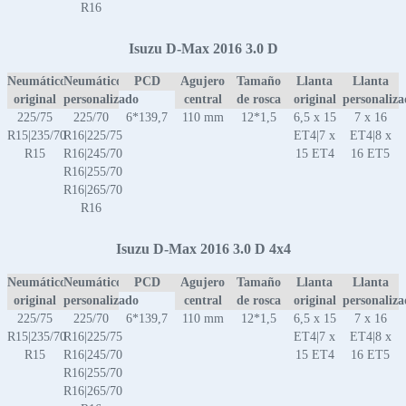
R16
Isuzu D-Max 2016 3.0 D
Neumático
Neumático
PCD
Agujero
Tamaño
Llanta
Llanta
original
personalizado
central
de rosca
original
personaliz
225/75
225/70
6*139,7
110 mm
12*1,5
6,5 x 15
7 x 16
R15|235/70
R16|225/75
ET4|7 x
ET4|8 x
R15
R16|245/70
15 ET4
16 ET5
R16|255/70
R16|265/70
R16
Isuzu D-Max 2016 3.0 D 4x4
Neumático
Neumático
PCD
Agujero
Tamaño
Llanta
Llanta
original
personalizado
central
de rosca
original
personaliz
225/75
225/70
6*139,7
110 mm
12*1,5
6,5 x 15
7 x 16
R15|235/70
R16|225/75
ET4|7 x
ET4|8 x
R15
R16|245/70
15 ET4
16 ET5
R16|255/70
R16|265/70