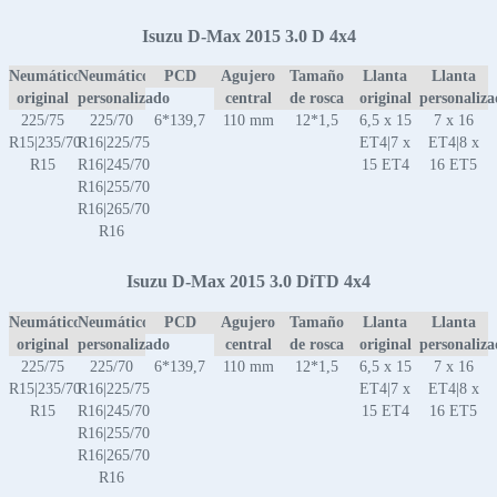
Isuzu D-Max 2015 3.0 D 4x4
Neumático
Neumático
PCD
Agujero
Tamaño
Llanta
Llanta
original
personalizado
central
de rosca
original
personaliz
225/75
225/70
6*139,7
110 mm
12*1,5
6,5 x 15
7 x 16
R15|235/70
R16|225/75
ET4|7 x
ET4|8 x
R15
R16|245/70
15 ET4
16 ET5
R16|255/70
R16|265/70
R16
Isuzu D-Max 2015 3.0 DiTD 4x4
Neumático
Neumático
PCD
Agujero
Tamaño
Llanta
Llanta
original
personalizado
central
de rosca
original
personaliz
225/75
225/70
6*139,7
110 mm
12*1,5
6,5 x 15
7 x 16
R15|235/70
R16|225/75
ET4|7 x
ET4|8 x
R15
R16|245/70
15 ET4
16 ET5
R16|255/70
R16|265/70
R16