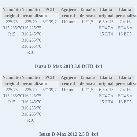
Neumático
Neumático
PCD
Agujero
Tamaño
Llanta
Llanta
original
personalizado
central
de rosca
original
personaliz
225/75
225/70
6*139,7
110 mm
12*1,5
6,5 x 15
7 x 16
R15|235/70
R16|225/75
ET4|7 x
ET4|8 x
R15
R16|245/70
15 ET4
16 ET5
R16|255/70
R16|265/70
R16
Isuzu D-Max 2013 3.0 DiTD 4x4
Neumático
Neumático
PCD
Agujero
Tamaño
Llanta
Llanta
original
personalizado
central
de rosca
original
personaliz
225/75
225/70
6*139,7
110 mm
12*1,5
6,5 x 15
7 x 16
R15|235/70
R16|225/75
ET4|7 x
ET4|8 x
R15
R16|245/70
15 ET4
16 ET5
R16|255/70
R16|265/70
R16
Isuzu D-Max 2012 2.5 D 4x4