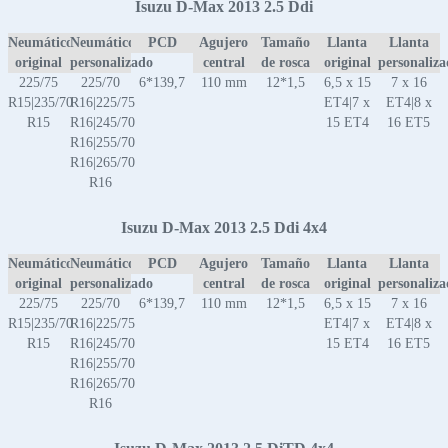
Isuzu D-Max 2013 2.5 Ddi
Neumático
Neumático
PCD
Agujero
Tamaño
Llanta
Llanta
original
personalizado
central
de rosca
original
personaliz
225/75
225/70
6*139,7
110 mm
12*1,5
6,5 x 15
7 x 16
R15|235/70
R16|225/75
ET4|7 x
ET4|8 x
R15
R16|245/70
15 ET4
16 ET5
R16|255/70
R16|265/70
R16
Isuzu D-Max 2013 2.5 Ddi 4x4
Neumático
Neumático
PCD
Agujero
Tamaño
Llanta
Llanta
original
personalizado
central
de rosca
original
personaliz
225/75
225/70
6*139,7
110 mm
12*1,5
6,5 x 15
7 x 16
R15|235/70
R16|225/75
ET4|7 x
ET4|8 x
R15
R16|245/70
15 ET4
16 ET5
R16|255/70
R16|265/70
R16