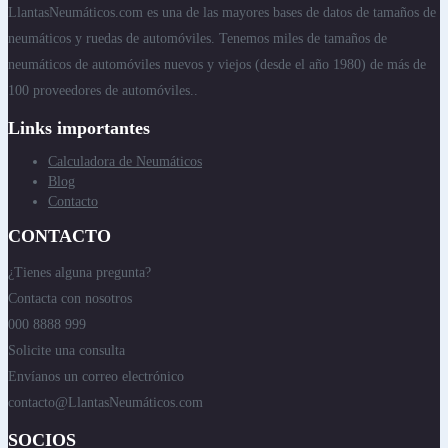
LlantasNeumáticos.com es una de las mayores bases de datos de tamaños de
neumáticos y ruedas de automóviles. Tenemos miles de tamaños de
neumáticos de automóviles nuevos y viejos (desde el año 1980) de más de
100 proveedores de automóviles..
Links importantes
Calculadora de Neumáticos
Blog
Contacto
CONTACTO
¿Tienes alguna pregunta?
Contacta con nosotros
000 8888 999
Solicite una consulta
Envíanos un correo electrónico
contacto@LlantasNeumáticos.com
SOCIOS