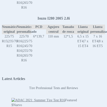
R16|265/70
R16
Isuzu I280 2005 2.8i
Neumático
Neumático
PCD
Agujero
Tamaño
Llanta
Llanta
original
personalizado
central
de rosca
original
personaliz
225/75
225/70
6*139,7
110 mm
12*1,5
6,5 x 15
7 x 16
R15|235/70
R16|225/75
ET4|7 x
ET4|8 x
R15
R16|245/70
15 ET4
16 ET5
R16|255/70
R16|265/70
R16
Latest Articles
Tire Professional Tests and Reviews
Featured
$
Nuevo