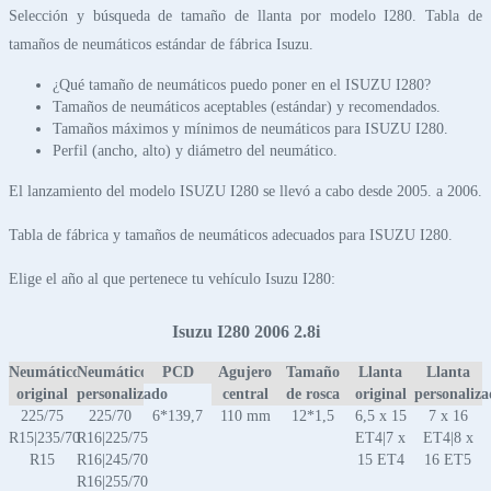
Selección y búsqueda de tamaño de llanta por modelo I280. Tabla de
tamaños de neumáticos estándar de fábrica Isuzu.
¿Qué tamaño de neumáticos puedo poner en el ISUZU I280?
Tamaños de neumáticos aceptables (estándar) y recomendados.
Tamaños máximos y mínimos de neumáticos para ISUZU I280.
Perfil (ancho, alto) y diámetro del neumático.
El lanzamiento del modelo ISUZU I280 se llevó a cabo desde 2005. a 2006.
Tabla de fábrica y tamaños de neumáticos adecuados para ISUZU I280.
Elige el año al que pertenece tu vehículo Isuzu I280:
Isuzu I280 2006 2.8i
Neumático
Neumático
PCD
Agujero
Tamaño
Llanta
Llanta
original
personalizado
central
de rosca
original
personaliz
225/75
225/70
6*139,7
110 mm
12*1,5
6,5 x 15
7 x 16
R15|235/70
R16|225/75
ET4|7 x
ET4|8 x
R15
R16|245/70
15 ET4
16 ET5
R16|255/70