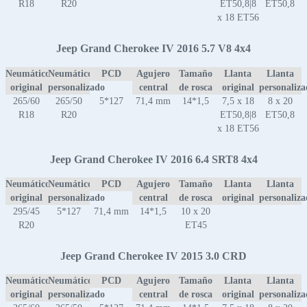
R18
R20
ET50,8|8
ET50,8
x 18 ET56
Jeep Grand Cherokee IV 2016 5.7 V8 4x4
Neumático
Neumático
PCD
Agujero
Tamaño
Llanta
Llanta
original
personalizado
central
de rosca
original
personaliz
265/60
265/50
5*127
71,4 mm
14*1,5
7,5 x 18
8 x 20
R18
R20
ET50,8|8
ET50,8
x 18 ET56
Jeep Grand Cherokee IV 2016 6.4 SRT8 4x4
Neumático
Neumático
PCD
Agujero
Tamaño
Llanta
Llanta
original
personalizado
central
de rosca
original
personaliz
295/45
5*127
71,4 mm
14*1,5
10 x 20
R20
ET45
Jeep Grand Cherokee IV 2015 3.0 CRD
Neumático
Neumático
PCD
Agujero
Tamaño
Llanta
Llanta
original
personalizado
central
de rosca
original
personaliz