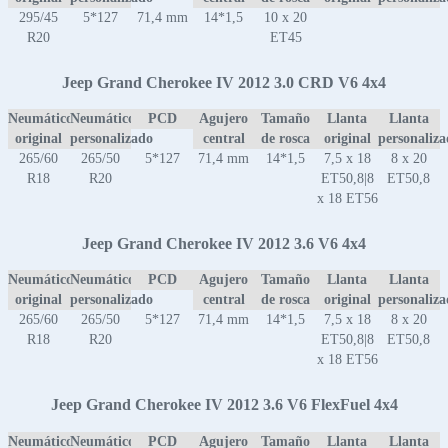
295/45
5*127
71,4 mm
14*1,5
10 x 20
R20
ET45
Jeep Grand Cherokee IV 2012 3.0 CRD V6 4x4
Neumático
Neumático
PCD
Agujero
Tamaño
Llanta
Llanta
original
personalizado
central
de rosca
original
personaliz
265/60
265/50
5*127
71,4 mm
14*1,5
7,5 x 18
8 x 20
R18
R20
ET50,8|8
ET50,8
x 18 ET56
Jeep Grand Cherokee IV 2012 3.6 V6 4x4
Neumático
Neumático
PCD
Agujero
Tamaño
Llanta
Llanta
original
personalizado
central
de rosca
original
personaliz
265/60
265/50
5*127
71,4 mm
14*1,5
7,5 x 18
8 x 20
R18
R20
ET50,8|8
ET50,8
x 18 ET56
Jeep Grand Cherokee IV 2012 3.6 V6 FlexFuel 4x4
Neumático
Neumático
PCD
Agujero
Tamaño
Llanta
Llanta