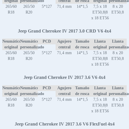
original
personalizado
central
de rosca
original
personaliz
265/60
265/50
5*127
71,4 mm
14*1,5
7,5 x 18
8 x 20
R18
R20
ET50,8|8
ET50,8
x 18 ET56
Jeep Grand Cherokee IV 2017 3.0 CRD V6 4x4
Neumático
Neumático
PCD
Agujero
Tamaño
Llanta
Llanta
original
personalizado
central
de rosca
original
personaliz
265/60
265/50
5*127
71,4 mm
14*1,5
7,5 x 18
8 x 20
R18
R20
ET50,8|8
ET50,8
x 18 ET56
Jeep Grand Cherokee IV 2017 3.6 V6 4x4
Neumático
Neumático
PCD
Agujero
Tamaño
Llanta
Llanta
original
personalizado
central
de rosca
original
personaliz
265/60
265/50
5*127
71,4 mm
14*1,5
7,5 x 18
8 x 20
R18
R20
ET50,8|8
ET50,8
x 18 ET56
Jeep Grand Cherokee IV 2017 3.6 V6 FlexFuel 4x4