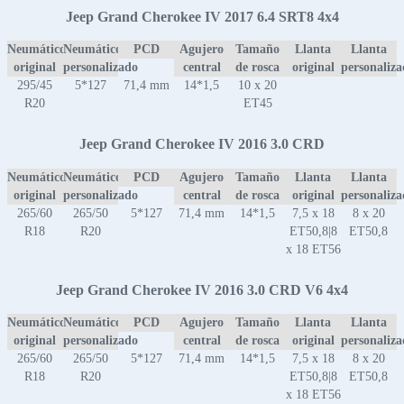
Jeep Grand Cherokee IV 2017 6.4 SRT8 4x4
Neumático
Neumático
PCD
Agujero
Tamaño
Llanta
Llanta
original
personalizado
central
de rosca
original
personaliz
295/45
5*127
71,4 mm
14*1,5
10 x 20
R20
ET45
Jeep Grand Cherokee IV 2016 3.0 CRD
Neumático
Neumático
PCD
Agujero
Tamaño
Llanta
Llanta
original
personalizado
central
de rosca
original
personaliz
265/60
265/50
5*127
71,4 mm
14*1,5
7,5 x 18
8 x 20
R18
R20
ET50,8|8
ET50,8
x 18 ET56
Jeep Grand Cherokee IV 2016 3.0 CRD V6 4x4
Neumático
Neumático
PCD
Agujero
Tamaño
Llanta
Llanta
original
personalizado
central
de rosca
original
personaliz
265/60
265/50
5*127
71,4 mm
14*1,5
7,5 x 18
8 x 20
R18
R20
ET50,8|8
ET50,8
x 18 ET56