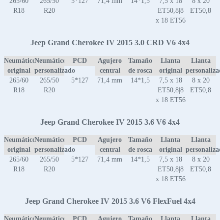
265/60
265/50
5*127
71,4 mm
14*1,5
7,5 x 18
8 x 20
R18
R20
ET50,8|8
ET50,8
x 18 ET56
Jeep Grand Cherokee IV 2015 3.0 CRD V6 4x4
Neumático
Neumático
PCD
Agujero
Tamaño
Llanta
Llanta
original
personalizado
central
de rosca
original
personaliz
265/60
265/50
5*127
71,4 mm
14*1,5
7,5 x 18
8 x 20
R18
R20
ET50,8|8
ET50,8
x 18 ET56
Jeep Grand Cherokee IV 2015 3.6 V6 4x4
Neumático
Neumático
PCD
Agujero
Tamaño
Llanta
Llanta
original
personalizado
central
de rosca
original
personaliz
265/60
265/50
5*127
71,4 mm
14*1,5
7,5 x 18
8 x 20
R18
R20
ET50,8|8
ET50,8
x 18 ET56
Jeep Grand Cherokee IV 2015 3.6 V6 FlexFuel 4x4
Neumático
Neumático
PCD
Agujero
Tamaño
Llanta
Llanta