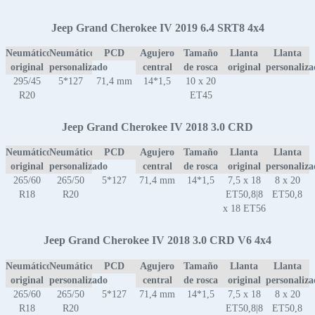
Jeep Grand Cherokee IV 2019 6.4 SRT8 4x4
Neumático
Neumático
PCD
Agujero
Tamaño
Llanta
Llanta
original
personalizado
central
de rosca
original
personaliz
295/45
5*127
71,4 mm
14*1,5
10 x 20
R20
ET45
Jeep Grand Cherokee IV 2018 3.0 CRD
Neumático
Neumático
PCD
Agujero
Tamaño
Llanta
Llanta
original
personalizado
central
de rosca
original
personaliz
265/60
265/50
5*127
71,4 mm
14*1,5
7,5 x 18
8 x 20
R18
R20
ET50,8|8
ET50,8
x 18 ET56
Jeep Grand Cherokee IV 2018 3.0 CRD V6 4x4
Neumático
Neumático
PCD
Agujero
Tamaño
Llanta
Llanta
original
personalizado
central
de rosca
original
personaliz
265/60
265/50
5*127
71,4 mm
14*1,5
7,5 x 18
8 x 20
R18
R20
ET50,8|8
ET50,8