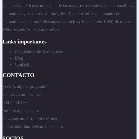
LlantasNeumáticos.com es una de las mayores bases de datos de tamaños de
neumáticos y ruedas de automóviles. Tenemos miles de tamaños de
neumáticos de automóviles nuevos y viejos (desde el año 1980) de más de
100 proveedores de automóviles..
Links importantes
Calculadora de Neumáticos
Blog
Contacto
CONTACTO
¿Tienes alguna pregunta?
Contacta con nosotros
000 8888 999
Solicite una consulta
Envíanos un correo electrónico
contacto@LlantasNeumáticos.com
SOCIOS