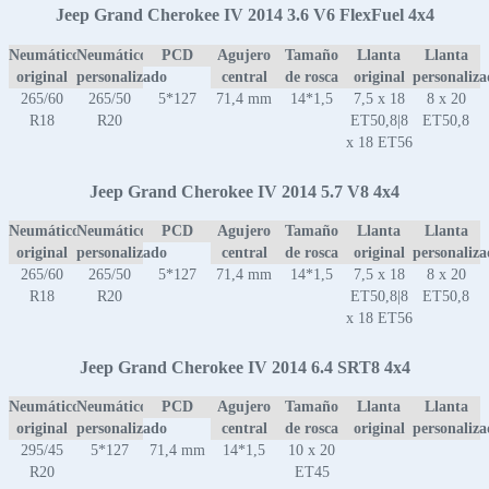
Jeep Grand Cherokee IV 2014 3.6 V6 FlexFuel 4x4
Neumático
Neumático
PCD
Agujero
Tamaño
Llanta
Llanta
original
personalizado
central
de rosca
original
personaliz
265/60
265/50
5*127
71,4 mm
14*1,5
7,5 x 18
8 x 20
R18
R20
ET50,8|8
ET50,8
x 18 ET56
Jeep Grand Cherokee IV 2014 5.7 V8 4x4
Neumático
Neumático
PCD
Agujero
Tamaño
Llanta
Llanta
original
personalizado
central
de rosca
original
personaliz
265/60
265/50
5*127
71,4 mm
14*1,5
7,5 x 18
8 x 20
R18
R20
ET50,8|8
ET50,8
x 18 ET56
Jeep Grand Cherokee IV 2014 6.4 SRT8 4x4
Neumático
Neumático
PCD
Agujero
Tamaño
Llanta
Llanta
original
personalizado
central
de rosca
original
personaliz
295/45
5*127
71,4 mm
14*1,5
10 x 20
R20
ET45