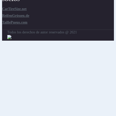
CarTireSize.net
ReifenGrössen.de
TaillePneus.com
Todos los derechos de autor reservados @ 2021