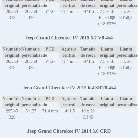
original
personalizado
central
de rosca
original
personaliz
265/60
265/50
5*127
71,4 mm
14*1,5
7,5 x 18
8 x 20
R18
R20
ET50,8|8
ET50,8
x 18 ET56
Jeep Grand Cherokee IV 2015 5.7 V8 4x4
Neumático
Neumático
PCD
Agujero
Tamaño
Llanta
Llanta
original
personalizado
central
de rosca
original
personaliz
265/60
265/50
5*127
71,4 mm
14*1,5
7,5 x 18
8 x 20
R18
R20
ET50,8|8
ET50,8
x 18 ET56
Jeep Grand Cherokee IV 2015 6.4 SRT8 4x4
Neumático
Neumático
PCD
Agujero
Tamaño
Llanta
Llanta
original
personalizado
central
de rosca
original
personaliz
295/45
5*127
71,4 mm
14*1,5
10 x 20
R20
ET45
Jeep Grand Cherokee IV 2014 3.0 CRD