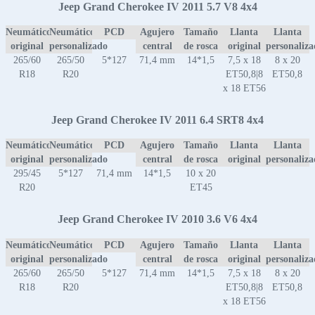
Jeep Grand Cherokee IV 2011 5.7 V8 4x4
Neumático
Neumático
PCD
Agujero
Tamaño
Llanta
Llanta
original
personalizado
central
de rosca
original
personaliz
265/60
265/50
5*127
71,4 mm
14*1,5
7,5 x 18
8 x 20
R18
R20
ET50,8|8
ET50,8
x 18 ET56
Jeep Grand Cherokee IV 2011 6.4 SRT8 4x4
Neumático
Neumático
PCD
Agujero
Tamaño
Llanta
Llanta
original
personalizado
central
de rosca
original
personaliz
295/45
5*127
71,4 mm
14*1,5
10 x 20
R20
ET45
Jeep Grand Cherokee IV 2010 3.6 V6 4x4
Neumático
Neumático
PCD
Agujero
Tamaño
Llanta
Llanta
original
personalizado
central
de rosca
original
personaliz
265/60
265/50
5*127
71,4 mm
14*1,5
7,5 x 18
8 x 20
R18
R20
ET50,8|8
ET50,8
x 18 ET56