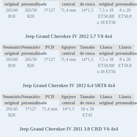
original
personalizado
central
de rosca
original
personaliz
265/60
265/50
5*127
71,4 mm
14*1,5
7,5 x 18
8 x 20
R18
R20
ET50,8|8
ET50,8
x 18 ET56
Jeep Grand Cherokee IV 2012 5.7 V8 4x4
Neumático
Neumático
PCD
Agujero
Tamaño
Llanta
Llanta
original
personalizado
central
de rosca
original
personaliz
265/60
265/50
5*127
71,4 mm
14*1,5
7,5 x 18
8 x 20
R18
R20
ET50,8|8
ET50,8
x 18 ET56
Jeep Grand Cherokee IV 2012 6.4 SRT8 4x4
Neumático
Neumático
PCD
Agujero
Tamaño
Llanta
Llanta
original
personalizado
central
de rosca
original
personaliz
295/45
5*127
71,4 mm
14*1,5
10 x 20
R20
ET45
Jeep Grand Cherokee IV 2011 3.0 CRD V6 4x4