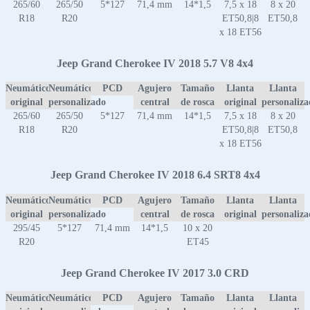
265/60
265/50
5*127
71,4 mm
14*1,5
7,5 x 18
8 x 20
R18
R20
ET50,8|8
ET50,8
x 18 ET56
Jeep Grand Cherokee IV 2018 5.7 V8 4x4
Neumático
Neumático
PCD
Agujero
Tamaño
Llanta
Llanta
original
personalizado
central
de rosca
original
personaliz
265/60
265/50
5*127
71,4 mm
14*1,5
7,5 x 18
8 x 20
R18
R20
ET50,8|8
ET50,8
x 18 ET56
Jeep Grand Cherokee IV 2018 6.4 SRT8 4x4
Neumático
Neumático
PCD
Agujero
Tamaño
Llanta
Llanta
original
personalizado
central
de rosca
original
personaliz
295/45
5*127
71,4 mm
14*1,5
10 x 20
R20
ET45
Jeep Grand Cherokee IV 2017 3.0 CRD
Neumático
Neumático
PCD
Agujero
Tamaño
Llanta
Llanta