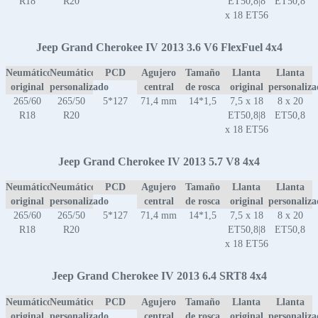
R18
R20
ET50,8|8
ET50,8
x 18 ET56
Jeep Grand Cherokee IV 2013 3.6 V6 FlexFuel 4x4
Neumático
Neumático
PCD
Agujero
Tamaño
Llanta
Llanta
original
personalizado
central
de rosca
original
personaliz
265/60
265/50
5*127
71,4 mm
14*1,5
7,5 x 18
8 x 20
R18
R20
ET50,8|8
ET50,8
x 18 ET56
Jeep Grand Cherokee IV 2013 5.7 V8 4x4
Neumático
Neumático
PCD
Agujero
Tamaño
Llanta
Llanta
original
personalizado
central
de rosca
original
personaliz
265/60
265/50
5*127
71,4 mm
14*1,5
7,5 x 18
8 x 20
R18
R20
ET50,8|8
ET50,8
x 18 ET56
Jeep Grand Cherokee IV 2013 6.4 SRT8 4x4
Neumático
Neumático
PCD
Agujero
Tamaño
Llanta
Llanta
original
personalizado
central
de rosca
original
personaliz