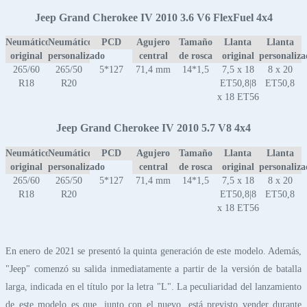
Jeep Grand Cherokee IV 2010 3.6 V6 FlexFuel 4x4
Neumático
Neumático
PCD
Agujero
Tamaño
Llanta
Llanta
original
personalizado
central
de rosca
original
personaliz
265/60
265/50
5*127
71,4 mm
14*1,5
7,5 x 18
8 x 20
R18
R20
ET50,8|8
ET50,8
x 18 ET56
Jeep Grand Cherokee IV 2010 5.7 V8 4x4
Neumático
Neumático
PCD
Agujero
Tamaño
Llanta
Llanta
original
personalizado
central
de rosca
original
personaliz
265/60
265/50
5*127
71,4 mm
14*1,5
7,5 x 18
8 x 20
R18
R20
ET50,8|8
ET50,8
x 18 ET56
En enero de 2021 se presentó la quinta generación de este modelo. Además,
"Jeep" comenzó su salida inmediatamente a partir de la versión de batalla
larga, indicada en el título por la letra "L". La peculiaridad del lanzamiento
de este modelo es que, junto con el nuevo, está previsto vender durante