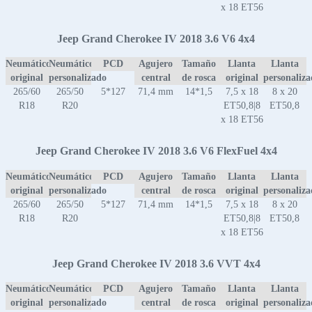
x 18 ET56
Jeep Grand Cherokee IV 2018 3.6 V6 4x4
Neumático
Neumático
PCD
Agujero
Tamaño
Llanta
Llanta
original
personalizado
central
de rosca
original
personaliz
265/60
265/50
5*127
71,4 mm
14*1,5
7,5 x 18
8 x 20
R18
R20
ET50,8|8
ET50,8
x 18 ET56
Jeep Grand Cherokee IV 2018 3.6 V6 FlexFuel 4x4
Neumático
Neumático
PCD
Agujero
Tamaño
Llanta
Llanta
original
personalizado
central
de rosca
original
personaliz
265/60
265/50
5*127
71,4 mm
14*1,5
7,5 x 18
8 x 20
R18
R20
ET50,8|8
ET50,8
x 18 ET56
Jeep Grand Cherokee IV 2018 3.6 VVT 4x4
Neumático
Neumático
PCD
Agujero
Tamaño
Llanta
Llanta
original
personalizado
central
de rosca
original
personaliz