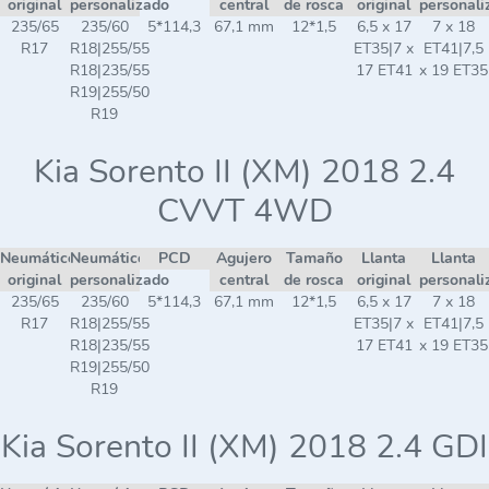
original
personalizado
central
de rosca
original
personali
235/65
235/60
5*114,3
67,1 mm
12*1,5
6,5 x 17
7 x 18
R17
R18|255/55
ET35|7 x
ET41|7,5
R18|235/55
17 ET41
x 19 ET35
R19|255/50
R19
Kia Sorento II (XM) 2018 2.4
CVVT 4WD
Neumático
Neumático
PCD
Agujero
Tamaño
Llanta
Llanta
original
personalizado
central
de rosca
original
personali
235/65
235/60
5*114,3
67,1 mm
12*1,5
6,5 x 17
7 x 18
R17
R18|255/55
ET35|7 x
ET41|7,5
R18|235/55
17 ET41
x 19 ET35
R19|255/50
R19
Kia Sorento II (XM) 2018 2.4 GDI