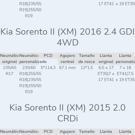
R18|235/55
17 ET41
x 19 ET35
R19|255/50
R19
Kia Sorento II (XM) 2016 2.4 GDI
4WD
Neumático
Neumático
PCD
Agujero
Tamaño
Llanta
Llanta
original
personalizado
central
de rosca
original
personali
235/65
235/60
5*114,3
67,1 mm
12*1,5
6,5 x 17
7 x 18
R17
R18|255/55
ET35|7 x
ET41|7,5
R18|235/55
17 ET41
x 19 ET35
R19|255/50
R19
Kia Sorento II (XM) 2015 2.0
CRDi
Neumático
Neumático
PCD
Agujero
Tamaño
Llanta
Llanta