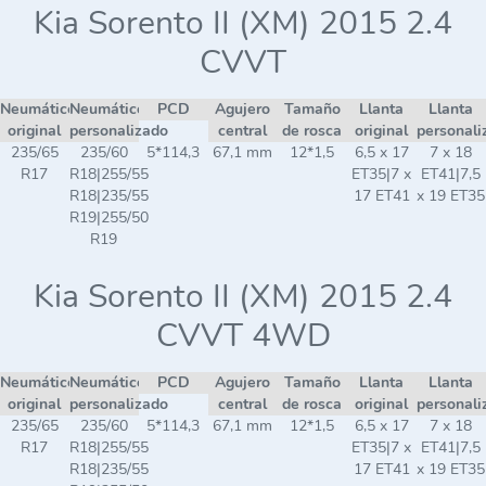
Kia Sorento II (XM) 2015 2.4
CVVT
Neumático
Neumático
PCD
Agujero
Tamaño
Llanta
Llanta
original
personalizado
central
de rosca
original
personali
235/65
235/60
5*114,3
67,1 mm
12*1,5
6,5 x 17
7 x 18
R17
R18|255/55
ET35|7 x
ET41|7,5
R18|235/55
17 ET41
x 19 ET35
R19|255/50
R19
Kia Sorento II (XM) 2015 2.4
CVVT 4WD
Neumático
Neumático
PCD
Agujero
Tamaño
Llanta
Llanta
original
personalizado
central
de rosca
original
personali
235/65
235/60
5*114,3
67,1 mm
12*1,5
6,5 x 17
7 x 18
R17
R18|255/55
ET35|7 x
ET41|7,5
R18|235/55
17 ET41
x 19 ET35