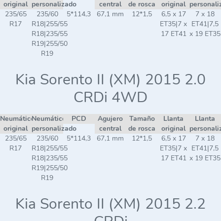
original
personalizado
central
de rosca
original
personali
235/65
235/60
5*114,3
67,1 mm
12*1,5
6,5 x 17
7 x 18
R17
R18|255/55
ET35|7 x
ET41|7,5
R18|235/55
17 ET41
x 19 ET35
R19|255/50
R19
Kia Sorento II (XM) 2015 2.0
CRDi 4WD
Neumático
Neumático
PCD
Agujero
Tamaño
Llanta
Llanta
original
personalizado
central
de rosca
original
personali
235/65
235/60
5*114,3
67,1 mm
12*1,5
6,5 x 17
7 x 18
R17
R18|255/55
ET35|7 x
ET41|7,5
R18|235/55
17 ET41
x 19 ET35
R19|255/50
R19
Kia Sorento II (XM) 2015 2.2