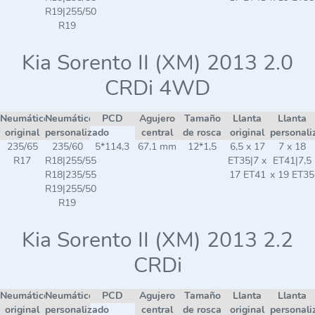
R19|255/50
R19
Kia Sorento II (XM) 2013 2.0
CRDi 4WD
Neumático
Neumático
PCD
Agujero
Tamaño
Llanta
Llanta
original
personalizado
central
de rosca
original
personali
235/65
235/60
5*114,3
67,1 mm
12*1,5
6,5 x 17
7 x 18
R17
R18|255/55
ET35|7 x
ET41|7,5
R18|235/55
17 ET41
x 19 ET35
R19|255/50
R19
Kia Sorento II (XM) 2013 2.2
CRDi
Neumático
Neumático
PCD
Agujero
Tamaño
Llanta
Llanta
original
personalizado
central
de rosca
original
personali