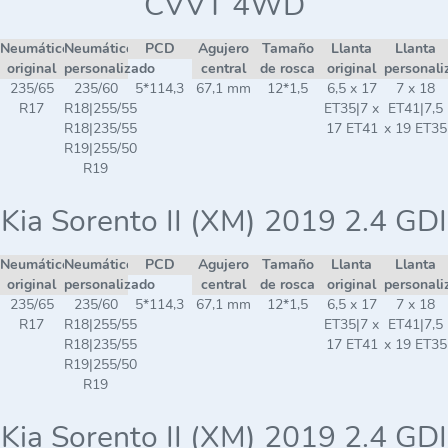
CVVT 4WD
Neumático
Neumático
PCD
Agujero
Tamaño
Llanta
Llanta
original
personalizado
central
de rosca
original
personali
235/65
235/60
5*114,3
67,1 mm
12*1,5
6,5 x 17
7 x 18
R17
R18|255/55
ET35|7 x
ET41|7,5
R18|235/55
17 ET41
x 19 ET35
R19|255/50
R19
Kia Sorento II (XM) 2019 2.4 GDI
Neumático
Neumático
PCD
Agujero
Tamaño
Llanta
Llanta
original
personalizado
central
de rosca
original
personali
235/65
235/60
5*114,3
67,1 mm
12*1,5
6,5 x 17
7 x 18
R17
R18|255/55
ET35|7 x
ET41|7,5
R18|235/55
17 ET41
x 19 ET35
R19|255/50
R19
Kia Sorento II (XM) 2019 2.4 GDI