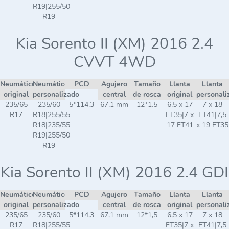
R19|255/50
R19
Kia Sorento II (XM) 2016 2.4
CVVT 4WD
Neumático
Neumático
PCD
Agujero
Tamaño
Llanta
Llanta
original
personalizado
central
de rosca
original
personali
235/65
235/60
5*114,3
67,1 mm
12*1,5
6,5 x 17
7 x 18
R17
R18|255/55
ET35|7 x
ET41|7,5
R18|235/55
17 ET41
x 19 ET35
R19|255/50
R19
Kia Sorento II (XM) 2016 2.4 GDI
Neumático
Neumático
PCD
Agujero
Tamaño
Llanta
Llanta
original
personalizado
central
de rosca
original
personali
235/65
235/60
5*114,3
67,1 mm
12*1,5
6,5 x 17
7 x 18
R17
R18|255/55
ET35|7 x
ET41|7,5