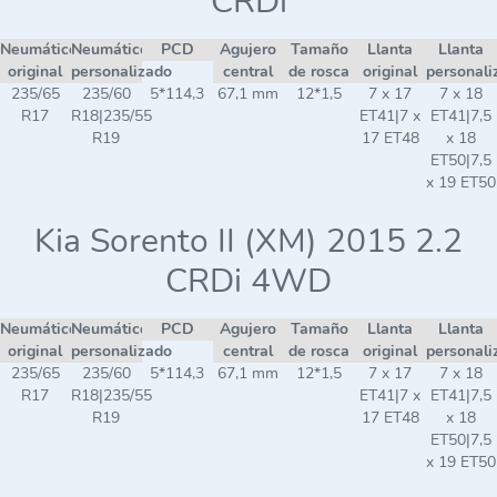
CRDi
Neumático
Neumático
PCD
Agujero
Tamaño
Llanta
Llanta
original
personalizado
central
de rosca
original
personali
235/65
235/60
5*114,3
67,1 mm
12*1,5
7 x 17
7 x 18
R17
R18|235/55
ET41|7 x
ET41|7,5
R19
17 ET48
x 18
ET50|7,5
x 19 ET50
Kia Sorento II (XM) 2015 2.2
CRDi 4WD
Neumático
Neumático
PCD
Agujero
Tamaño
Llanta
Llanta
original
personalizado
central
de rosca
original
personali
235/65
235/60
5*114,3
67,1 mm
12*1,5
7 x 17
7 x 18
R17
R18|235/55
ET41|7 x
ET41|7,5
R19
17 ET48
x 18
ET50|7,5
x 19 ET50