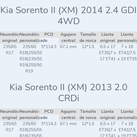
Kia Sorento II (XM) 2014 2.4 GDI
4WD
Neumático
Neumático
PCD
Agujero
Tamaño
Llanta
Llanta
original
personalizado
central
de rosca
original
personali
235/65
235/60
5*114,3
67,1 mm
12*1,5
6,5 x 17
7 x 18
R17
R18|255/55
ET35|7 x
ET41|7,5
R18|235/55
17 ET41
x 19 ET35
R19|255/50
R19
Kia Sorento II (XM) 2013 2.0
CRDi
Neumático
Neumático
PCD
Agujero
Tamaño
Llanta
Llanta
original
personalizado
central
de rosca
original
personali
235/65
235/60
5*114,3
67,1 mm
12*1,5
6,5 x 17
7 x 18
R17
R18|255/55
ET35|7 x
ET41|7,5
R18|235/55
17 ET41
x 19 ET35