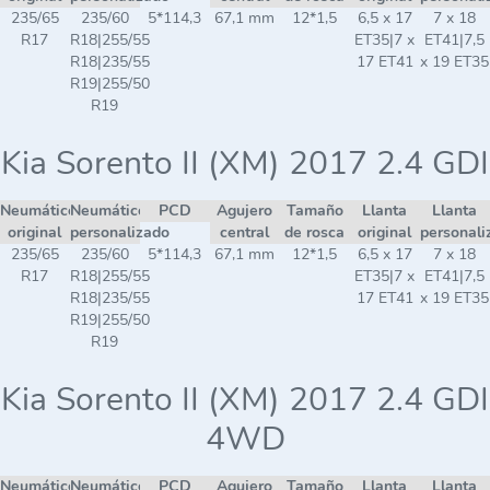
235/65
235/60
5*114,3
67,1 mm
12*1,5
6,5 x 17
7 x 18
R17
R18|255/55
ET35|7 x
ET41|7,5
R18|235/55
17 ET41
x 19 ET35
R19|255/50
R19
Kia Sorento II (XM) 2017 2.4 GDI
Neumático
Neumático
PCD
Agujero
Tamaño
Llanta
Llanta
original
personalizado
central
de rosca
original
personali
235/65
235/60
5*114,3
67,1 mm
12*1,5
6,5 x 17
7 x 18
R17
R18|255/55
ET35|7 x
ET41|7,5
R18|235/55
17 ET41
x 19 ET35
R19|255/50
R19
Kia Sorento II (XM) 2017 2.4 GDI
4WD
Neumático
Neumático
PCD
Agujero
Tamaño
Llanta
Llanta