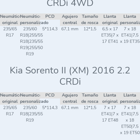
CRDi 4WD
Neumático
Neumático
PCD
Agujero
Tamaño
Llanta
Llanta
original
personalizado
central
de rosca
original
personali
235/65
235/60
5*114,3
67,1 mm
12*1,5
6,5 x 17
7 x 18
R17
R18|255/55
ET35|7 x
ET41|7,5
R18|235/55
17 ET41
x 19 ET35
R19|255/50
R19
Kia Sorento II (XM) 2016 2.2
CRDi
Neumático
Neumático
PCD
Agujero
Tamaño
Llanta
Llanta
original
personalizado
central
de rosca
original
personali
235/65
235/60
5*114,3
67,1 mm
12*1,5
7 x 17
7 x 18
R17
R18|235/55
ET41|7 x
ET41|7,5
R19
17 ET48
x 18
ET50|7,5
x 19 ET50