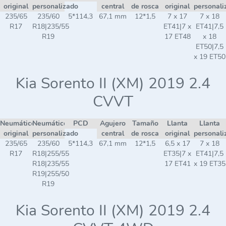
original
personalizado
central
de rosca
original
personali
235/65
235/60
5*114,3
67,1 mm
12*1,5
7 x 17
7 x 18
R17
R18|235/55
ET41|7 x
ET41|7,5
R19
17 ET48
x 18
ET50|7,5
x 19 ET50
Kia Sorento II (XM) 2019 2.4
CVVT
Neumático
Neumático
PCD
Agujero
Tamaño
Llanta
Llanta
original
personalizado
central
de rosca
original
personali
235/65
235/60
5*114,3
67,1 mm
12*1,5
6,5 x 17
7 x 18
R17
R18|255/55
ET35|7 x
ET41|7,5
R18|235/55
17 ET41
x 19 ET35
R19|255/50
R19
Kia Sorento II (XM) 2019 2.4