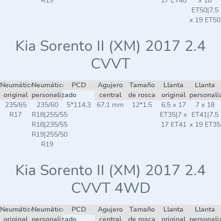
R19
17 ET48
x 18
ET50|7,5
x 19 ET50
Kia Sorento II (XM) 2017 2.4
CVVT
Neumático
Neumático
PCD
Agujero
Tamaño
Llanta
Llanta
original
personalizado
central
de rosca
original
personali
235/65
235/60
5*114,3
67,1 mm
12*1,5
6,5 x 17
7 x 18
R17
R18|255/55
ET35|7 x
ET41|7,5
R18|235/55
17 ET41
x 19 ET35
R19|255/50
R19
Kia Sorento II (XM) 2017 2.4
CVVT 4WD
Neumático
Neumático
PCD
Agujero
Tamaño
Llanta
Llanta
original
personalizado
central
de rosca
original
personali