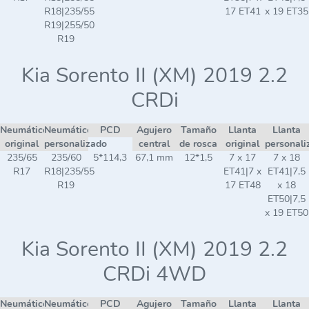
R18|235/55
17 ET41
x 19 ET35
R19|255/50
R19
Kia Sorento II (XM) 2019 2.2
CRDi
Neumático
Neumático
PCD
Agujero
Tamaño
Llanta
Llanta
original
personalizado
central
de rosca
original
personali
235/65
235/60
5*114,3
67,1 mm
12*1,5
7 x 17
7 x 18
R17
R18|235/55
ET41|7 x
ET41|7,5
R19
17 ET48
x 18
ET50|7,5
x 19 ET50
Kia Sorento II (XM) 2019 2.2
CRDi 4WD
Neumático
Neumático
PCD
Agujero
Tamaño
Llanta
Llanta