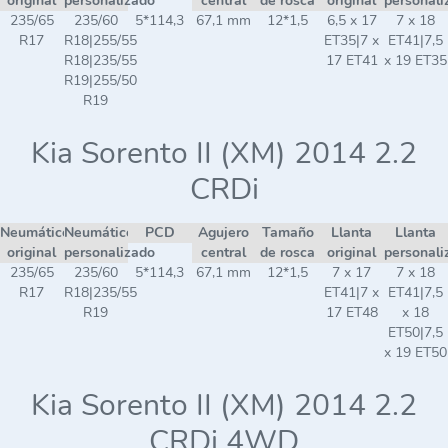
original
personalizado
central
de rosca
original
personali
235/65
235/60
5*114,3
67,1 mm
12*1,5
6,5 x 17
7 x 18
R17
R18|255/55
ET35|7 x
ET41|7,5
R18|235/55
17 ET41
x 19 ET35
R19|255/50
R19
Kia Sorento II (XM) 2014 2.2
CRDi
Neumático
Neumático
PCD
Agujero
Tamaño
Llanta
Llanta
original
personalizado
central
de rosca
original
personali
235/65
235/60
5*114,3
67,1 mm
12*1,5
7 x 17
7 x 18
R17
R18|235/55
ET41|7 x
ET41|7,5
R19
17 ET48
x 18
ET50|7,5
x 19 ET50
Kia Sorento II (XM) 2014 2.2
CRDi 4WD