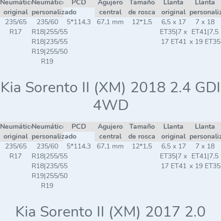
Neumático
Neumático
PCD
Agujero
Tamaño
Llanta
Llanta
original
personalizado
central
de rosca
original
personali
235/65
235/60
5*114,3
67,1 mm
12*1,5
6,5 x 17
7 x 18
R17
R18|255/55
ET35|7 x
ET41|7,5
R18|235/55
17 ET41
x 19 ET35
R19|255/50
R19
Kia Sorento II (XM) 2018 2.4 GDI
4WD
Neumático
Neumático
PCD
Agujero
Tamaño
Llanta
Llanta
original
personalizado
central
de rosca
original
personali
235/65
235/60
5*114,3
67,1 mm
12*1,5
6,5 x 17
7 x 18
R17
R18|255/55
ET35|7 x
ET41|7,5
R18|235/55
17 ET41
x 19 ET35
R19|255/50
R19
Kia Sorento II (XM) 2017 2.0