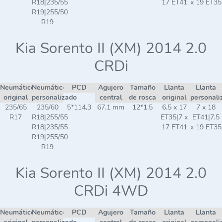
R18|235/55
17 ET41
x 19 ET35
R19|255/50
R19
Kia Sorento II (XM) 2014 2.0
CRDi
Neumático
Neumático
PCD
Agujero
Tamaño
Llanta
Llanta
original
personalizado
central
de rosca
original
personali
235/65
235/60
5*114,3
67,1 mm
12*1,5
6,5 x 17
7 x 18
R17
R18|255/55
ET35|7 x
ET41|7,5
R18|235/55
17 ET41
x 19 ET35
R19|255/50
R19
Kia Sorento II (XM) 2014 2.0
CRDi 4WD
Neumático
Neumático
PCD
Agujero
Tamaño
Llanta
Llanta