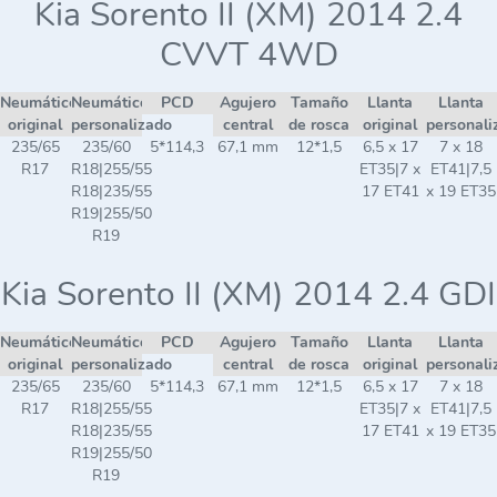
Kia Sorento II (XM) 2014 2.4
CVVT 4WD
Neumático
Neumático
PCD
Agujero
Tamaño
Llanta
Llanta
original
personalizado
central
de rosca
original
personali
235/65
235/60
5*114,3
67,1 mm
12*1,5
6,5 x 17
7 x 18
R17
R18|255/55
ET35|7 x
ET41|7,5
R18|235/55
17 ET41
x 19 ET35
R19|255/50
R19
Kia Sorento II (XM) 2014 2.4 GDI
Neumático
Neumático
PCD
Agujero
Tamaño
Llanta
Llanta
original
personalizado
central
de rosca
original
personali
235/65
235/60
5*114,3
67,1 mm
12*1,5
6,5 x 17
7 x 18
R17
R18|255/55
ET35|7 x
ET41|7,5
R18|235/55
17 ET41
x 19 ET35
R19|255/50
R19