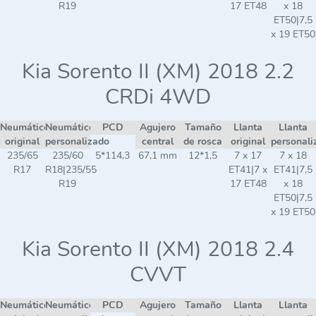
R19
17 ET48
x 18
ET50|7,5
x 19 ET50
Kia Sorento II (XM) 2018 2.2
CRDi 4WD
Neumático
Neumático
PCD
Agujero
Tamaño
Llanta
Llanta
original
personalizado
central
de rosca
original
personali
235/65
235/60
5*114,3
67,1 mm
12*1,5
7 x 17
7 x 18
R17
R18|235/55
ET41|7 x
ET41|7,5
R19
17 ET48
x 18
ET50|7,5
x 19 ET50
Kia Sorento II (XM) 2018 2.4
CVVT
Neumático
Neumático
PCD
Agujero
Tamaño
Llanta
Llanta