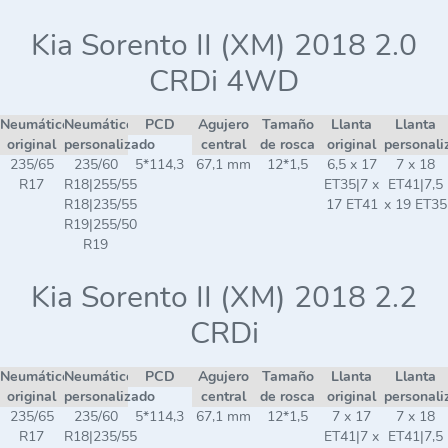
Kia Sorento II (XM) 2018 2.0
CRDi 4WD
Neumático
Neumático
PCD
Agujero
Tamaño
Llanta
Llanta
original
personalizado
central
de rosca
original
personali
235/65
235/60
5*114,3
67,1 mm
12*1,5
6,5 x 17
7 x 18
R17
R18|255/55
ET35|7 x
ET41|7,5
R18|235/55
17 ET41
x 19 ET35
R19|255/50
R19
Kia Sorento II (XM) 2018 2.2
CRDi
Neumático
Neumático
PCD
Agujero
Tamaño
Llanta
Llanta
original
personalizado
central
de rosca
original
personali
235/65
235/60
5*114,3
67,1 mm
12*1,5
7 x 17
7 x 18
R17
R18|235/55
ET41|7 x
ET41|7,5