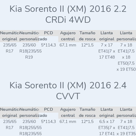
Kia Sorento II (XM) 2016 2.2
CRDi 4WD
Neumático
Neumático
PCD
Agujero
Tamaño
Llanta
Llanta
original
personalizado
central
de rosca
original
personali
235/65
235/60
5*114,3
67,1 mm
12*1,5
7 x 17
7 x 18
R17
R18|235/55
ET41|7 x
ET41|7,5
R19
17 ET48
x 18
ET50|7,5
x 19 ET50
Kia Sorento II (XM) 2016 2.4
CVVT
Neumático
Neumático
PCD
Agujero
Tamaño
Llanta
Llanta
original
personalizado
central
de rosca
original
personali
235/65
235/60
5*114,3
67,1 mm
12*1,5
6,5 x 17
7 x 18
R17
R18|255/55
ET35|7 x
ET41|7,5
R18|235/55
17 ET41
x 19 ET35