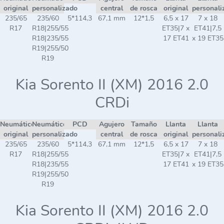
original
personalizado
central
de rosca
original
personali
235/65
235/60
5*114,3
67,1 mm
12*1,5
6,5 x 17
7 x 18
R17
R18|255/55
ET35|7 x
ET41|7,5
R18|235/55
17 ET41
x 19 ET35
R19|255/50
R19
Kia Sorento II (XM) 2016 2.0
CRDi
Neumático
Neumático
PCD
Agujero
Tamaño
Llanta
Llanta
original
personalizado
central
de rosca
original
personali
235/65
235/60
5*114,3
67,1 mm
12*1,5
6,5 x 17
7 x 18
R17
R18|255/55
ET35|7 x
ET41|7,5
R18|235/55
17 ET41
x 19 ET35
R19|255/50
R19
Kia Sorento II (XM) 2016 2.0