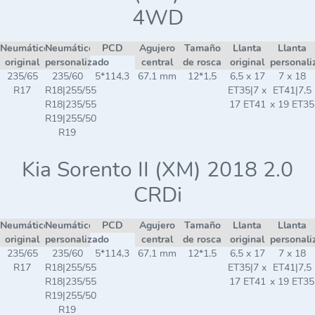
4WD
Neumático
Neumático
PCD
Agujero
Tamaño
Llanta
Llanta
original
personalizado
central
de rosca
original
personali
235/65
235/60
5*114,3
67,1 mm
12*1,5
6,5 x 17
7 x 18
R17
R18|255/55
ET35|7 x
ET41|7,5
R18|235/55
17 ET41
x 19 ET35
R19|255/50
R19
Kia Sorento II (XM) 2018 2.0
CRDi
Neumático
Neumático
PCD
Agujero
Tamaño
Llanta
Llanta
original
personalizado
central
de rosca
original
personali
235/65
235/60
5*114,3
67,1 mm
12*1,5
6,5 x 17
7 x 18
R17
R18|255/55
ET35|7 x
ET41|7,5
R18|235/55
17 ET41
x 19 ET35
R19|255/50
R19