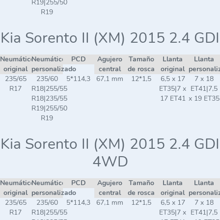
R19|255/50
R19
Kia Sorento II (XM) 2015 2.4 GDI
Neumático
Neumático
PCD
Agujero
Tamaño
Llanta
Llanta
original
personalizado
central
de rosca
original
personali
235/65
235/60
5*114,3
67,1 mm
12*1,5
6,5 x 17
7 x 18
R17
R18|255/55
ET35|7 x
ET41|7,5
R18|235/55
17 ET41
x 19 ET35
R19|255/50
R19
Kia Sorento II (XM) 2015 2.4 GDI
4WD
Neumático
Neumático
PCD
Agujero
Tamaño
Llanta
Llanta
original
personalizado
central
de rosca
original
personali
235/65
235/60
5*114,3
67,1 mm
12*1,5
6,5 x 17
7 x 18
R17
R18|255/55
ET35|7 x
ET41|7,5