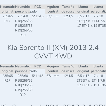
Neumático
Neumático
PCD
Agujero
Tamaño
Llanta
Llanta
original
personalizado
central
de rosca
original
personali
235/65
235/60
5*114,3
67,1 mm
12*1,5
6,5 x 17
7 x 18
R17
R18|255/55
ET35|7 x
ET41|7,5
R18|235/55
17 ET41
x 19 ET35
R19|255/50
R19
Kia Sorento II (XM) 2013 2.4
CVVT 4WD
Neumático
Neumático
PCD
Agujero
Tamaño
Llanta
Llanta
original
personalizado
central
de rosca
original
personali
235/65
235/60
5*114,3
67,1 mm
12*1,5
6,5 x 17
7 x 18
R17
R18|255/55
ET35|7 x
ET41|7,5
R18|235/55
17 ET41
x 19 ET35
R19|255/50
R19