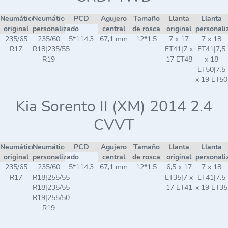
Neumático
Neumático
PCD
Agujero
Tamaño
Llanta
Llanta
original
personalizado
central
de rosca
original
personali
235/65
235/60
5*114,3
67,1 mm
12*1,5
7 x 17
7 x 18
R17
R18|235/55
ET41|7 x
ET41|7,5
R19
17 ET48
x 18
ET50|7,5
x 19 ET50
Kia Sorento II (XM) 2014 2.4
CVVT
Neumático
Neumático
PCD
Agujero
Tamaño
Llanta
Llanta
original
personalizado
central
de rosca
original
personali
235/65
235/60
5*114,3
67,1 mm
12*1,5
6,5 x 17
7 x 18
R17
R18|255/55
ET35|7 x
ET41|7,5
R18|235/55
17 ET41
x 19 ET35
R19|255/50
R19