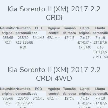
Kia Sorento II (XM) 2017 2.2
CRDi
Neumático
Neumático
PCD
Agujero
Tamaño
Llanta
Llanta
original
personalizado
central
de rosca
original
personali
235/65
235/60
5*114,3
67,1 mm
12*1,5
7 x 17
7 x 18
R17
R18|235/55
ET41|7 x
ET41|7,5
R19
17 ET48
x 18
ET50|7,5
x 19 ET50
Kia Sorento II (XM) 2017 2.2
CRDi 4WD
Neumático
Neumático
PCD
Agujero
Tamaño
Llanta
Llanta
original
personalizado
central
de rosca
original
personali
235/65
235/60
5*114,3
67,1 mm
12*1,5
7 x 17
7 x 18
R17
R18|235/55
ET41|7 x
ET41|7,5