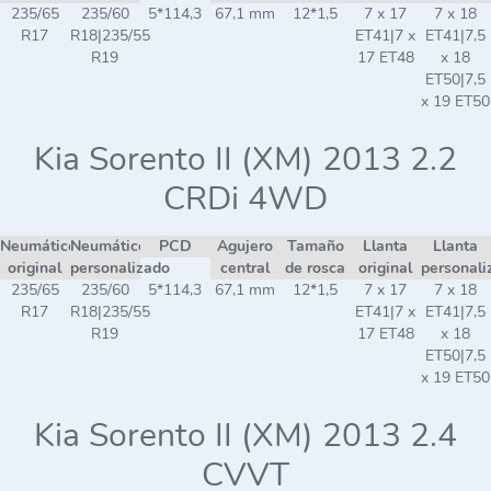
235/65
235/60
5*114,3
67,1 mm
12*1,5
7 x 17
7 x 18
R17
R18|235/55
ET41|7 x
ET41|7,5
R19
17 ET48
x 18
ET50|7,5
x 19 ET50
Kia Sorento II (XM) 2013 2.2
CRDi 4WD
Neumático
Neumático
PCD
Agujero
Tamaño
Llanta
Llanta
original
personalizado
central
de rosca
original
personali
235/65
235/60
5*114,3
67,1 mm
12*1,5
7 x 17
7 x 18
R17
R18|235/55
ET41|7 x
ET41|7,5
R19
17 ET48
x 18
ET50|7,5
x 19 ET50
Kia Sorento II (XM) 2013 2.4
CVVT