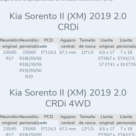
Kia Sorento II (XM) 2019 2.0
CRDi
Neumático
Neumático
PCD
Agujero
Tamaño
Llanta
Llanta
original
personalizado
central
de rosca
original
personali
235/65
235/60
5*114,3
67,1 mm
12*1,5
6,5 x 17
7 x 18
R17
R18|255/55
ET35|7 x
ET41|7,5
R18|235/55
17 ET41
x 19 ET35
R19|255/50
R19
Kia Sorento II (XM) 2019 2.0
CRDi 4WD
Neumático
Neumático
PCD
Agujero
Tamaño
Llanta
Llanta
original
personalizado
central
de rosca
original
personali
235/65
235/60
5*114,3
67,1 mm
12*1,5
6,5 x 17
7 x 18
R17
R18|255/55
ET35|7 x
ET41|7,5