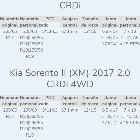
CRDi
Neumático
Neumático
PCD
Agujero
Tamaño
Llanta
Llanta
original
personalizado
central
de rosca
original
personali
235/65
235/60
5*114,3
67,1 mm
12*1,5
6,5 x 17
7 x 18
R17
R18|255/55
ET35|7 x
ET41|7,5
R18|235/55
17 ET41
x 19 ET35
R19|255/50
R19
Kia Sorento II (XM) 2017 2.0
CRDi 4WD
Neumático
Neumático
PCD
Agujero
Tamaño
Llanta
Llanta
original
personalizado
central
de rosca
original
personali
235/65
235/60
5*114,3
67,1 mm
12*1,5
6,5 x 17
7 x 18
R17
R18|255/55
ET35|7 x
ET41|7,5
R18|235/55
17 ET41
x 19 ET35
R19|255/50
R19