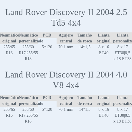
Land Rover Discovery II 2004 2.5
Td5 4x4
Neumático
Neumático
PCD
Agujero
Tamaño
Llanta
Llanta
original
personalizado
central
de rosca
original
personaliz
255/65
255/60
5*120
70,1 mm
14*1,5
8 x 16
8 x 17
R16
R17|255/55
ET40
ET38|8,5
R18
x 18 ET38
Land Rover Discovery II 2004 4.0
V8 4x4
Neumático
Neumático
PCD
Agujero
Tamaño
Llanta
Llanta
original
personalizado
central
de rosca
original
personaliz
255/65
255/60
5*120
70,1 mm
14*1,5
8 x 16
8 x 17
R16
R17|255/55
ET40
ET38|8,5
R18
x 18 ET38