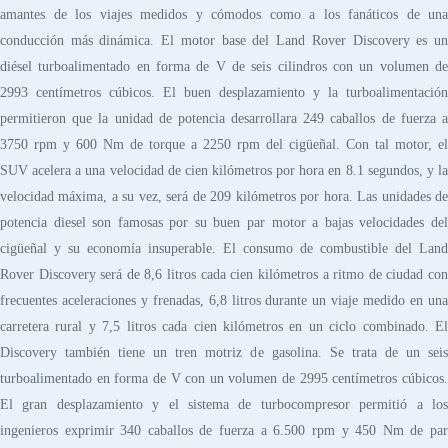
amantes de los viajes medidos y cómodos como a los fanáticos de una
conducción más dinámica. El motor base del Land Rover Discovery es un
diésel turboalimentado en forma de V de seis cilindros con un volumen de
2993 centímetros cúbicos. El buen desplazamiento y la turboalimentación
permitieron que la unidad de potencia desarrollara 249 caballos de fuerza a
3750 rpm y 600 Nm de torque a 2250 rpm del cigüeñal. Con tal motor, el
SUV acelera a una velocidad de cien kilómetros por hora en 8.1 segundos, y la
velocidad máxima, a su vez, será de 209 kilómetros por hora. Las unidades de
potencia diesel son famosas por su buen par motor a bajas velocidades del
cigüeñal y su economía insuperable. El consumo de combustible del Land
Rover Discovery será de 8,6 litros cada cien kilómetros a ritmo de ciudad con
frecuentes aceleraciones y frenadas, 6,8 litros durante un viaje medido en una
carretera rural y 7,5 litros cada cien kilómetros en un ciclo combinado. El
Discovery también tiene un tren motriz de gasolina. Se trata de un seis
turboalimentado en forma de V con un volumen de 2995 centímetros cúbicos.
El gran desplazamiento y el sistema de turbocompresor permitió a los
ingenieros exprimir 340 caballos de fuerza a 6.500 rpm y 450 Nm de par