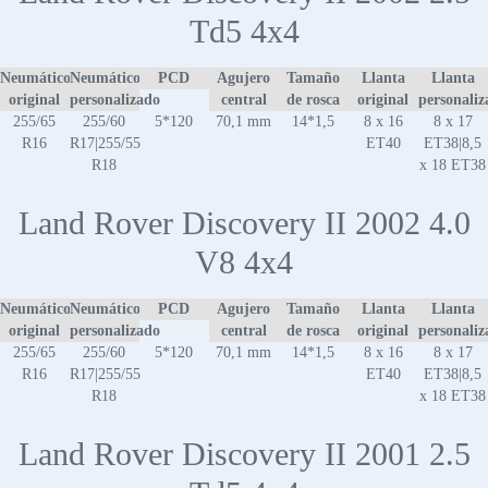
Td5 4x4
Neumático
Neumático
PCD
Agujero
Tamaño
Llanta
Llanta
original
personalizado
central
de rosca
original
personaliz
255/65
255/60
5*120
70,1 mm
14*1,5
8 x 16
8 x 17
R16
R17|255/55
ET40
ET38|8,5
R18
x 18 ET38
Land Rover Discovery II 2002 4.0
V8 4x4
Neumático
Neumático
PCD
Agujero
Tamaño
Llanta
Llanta
original
personalizado
central
de rosca
original
personaliz
255/65
255/60
5*120
70,1 mm
14*1,5
8 x 16
8 x 17
R16
R17|255/55
ET40
ET38|8,5
R18
x 18 ET38
Land Rover Discovery II 2001 2.5