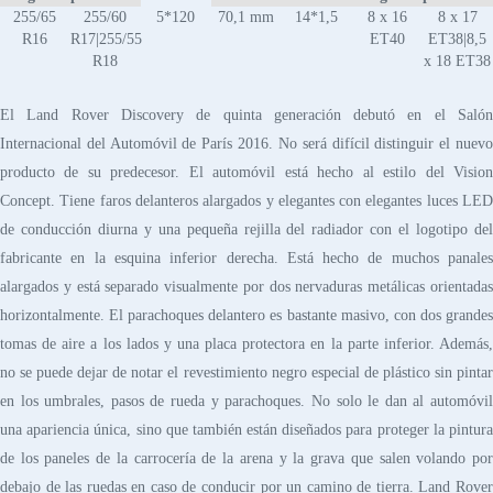
255/65
255/60
5*120
70,1 mm
14*1,5
8 x 16
8 x 17
R16
R17|255/55
ET40
ET38|8,5
R18
x 18 ET38
El Land Rover Discovery de quinta generación debutó en el Salón
Internacional del Automóvil de París 2016. No será difícil distinguir el nuevo
producto de su predecesor. El automóvil está hecho al estilo del Vision
Concept. Tiene faros delanteros alargados y elegantes con elegantes luces LED
de conducción diurna y una pequeña rejilla del radiador con el logotipo del
fabricante en la esquina inferior derecha. Está hecho de muchos panales
alargados y está separado visualmente por dos nervaduras metálicas orientadas
horizontalmente. El parachoques delantero es bastante masivo, con dos grandes
tomas de aire a los lados y una placa protectora en la parte inferior. Además,
no se puede dejar de notar el revestimiento negro especial de plástico sin pintar
en los umbrales, pasos de rueda y parachoques. No solo le dan al automóvil
una apariencia única, sino que también están diseñados para proteger la pintura
de los paneles de la carrocería de la arena y la grava que salen volando por
debajo de las ruedas en caso de conducir por un camino de tierra. Land Rover