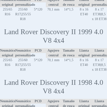
original
personalizado
central
de rosca
original
personaliz
255/65
255/60
5*120
70,1 mm
14*1,5
8 x 16
8 x 17
R16
R17|255/55
ET40
ET38|8,5
R18
x 18 ET38
Land Rover Discovery II 1999 4.0
V8 4x4
Neumático
Neumático
PCD
Agujero
Tamaño
Llanta
Llanta
original
personalizado
central
de rosca
original
personaliz
255/65
255/60
5*120
70,1 mm
14*1,5
8 x 16
8 x 17
R16
R17|255/55
ET40
ET38|8,5
R18
x 18 ET38
Land Rover Discovery II 1998 4.0
V8 4x4
Neumático
Neumático
PCD
Agujero
Tamaño
Llanta
Llanta
original
personalizado
central
de rosca
original
personaliz