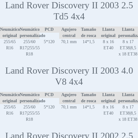
Land Rover Discovery II 2003 2.5
Td5 4x4
Neumático
Neumático
PCD
Agujero
Tamaño
Llanta
Llanta
original
personalizado
central
de rosca
original
personaliz
255/65
255/60
5*120
70,1 mm
14*1,5
8 x 16
8 x 17
R16
R17|255/55
ET40
ET38|8,5
R18
x 18 ET38
Land Rover Discovery II 2003 4.0
V8 4x4
Neumático
Neumático
PCD
Agujero
Tamaño
Llanta
Llanta
original
personalizado
central
de rosca
original
personaliz
255/65
255/60
5*120
70,1 mm
14*1,5
8 x 16
8 x 17
R16
R17|255/55
ET40
ET38|8,5
R18
x 18 ET38
Land Rover Discovery II 2002 2.5