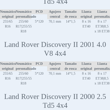
Td5 4x4
Neumático
Neumático
PCD
Agujero
Tamaño
Llanta
Llanta
original
personalizado
central
de rosca
original
personaliz
255/65
255/60
5*120
70,1 mm
14*1,5
8 x 16
8 x 17
R16
R17|255/55
ET40
ET38|8,5
R18
x 18 ET38
Land Rover Discovery II 2001 4.0
V8 4x4
Neumático
Neumático
PCD
Agujero
Tamaño
Llanta
Llanta
original
personalizado
central
de rosca
original
personaliz
255/65
255/60
5*120
70,1 mm
14*1,5
8 x 16
8 x 17
R16
R17|255/55
ET40
ET38|8,5
R18
x 18 ET38
Land Rover Discovery II 2000 2.5
Td5 4x4