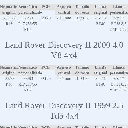
Neumático
Neumático
PCD
Agujero
Tamaño
Llanta
Llanta
original
personalizado
central
de rosca
original
personaliz
255/65
255/60
5*120
70,1 mm
14*1,5
8 x 16
8 x 17
R16
R17|255/55
ET40
ET38|8,5
R18
x 18 ET38
Land Rover Discovery II 2000 4.0
V8 4x4
Neumático
Neumático
PCD
Agujero
Tamaño
Llanta
Llanta
original
personalizado
central
de rosca
original
personaliz
255/65
255/60
5*120
70,1 mm
14*1,5
8 x 16
8 x 17
R16
R17|255/55
ET40
ET38|8,5
R18
x 18 ET38
Land Rover Discovery II 1999 2.5
Td5 4x4
Neumático
Neumático
PCD
Agujero
Tamaño
Llanta
Llanta