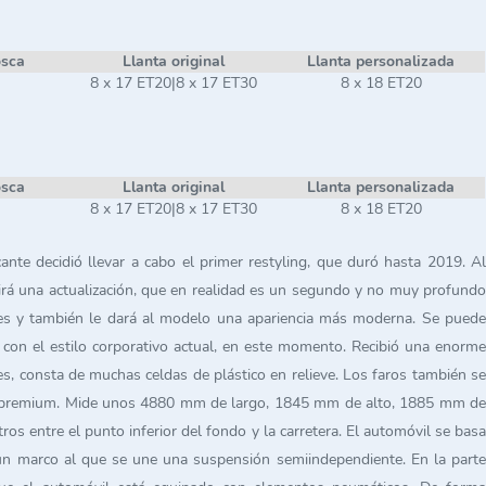
osca
Llanta original
Llanta personalizada
8 x 17 ET20|8 x 17 ET30
8 x 18 ET20
osca
Llanta original
Llanta personalizada
8 x 17 ET20|8 x 17 ET30
8 x 18 ET20
te decidió llevar a cabo el primer restyling, que duró hasta 2019. Al
birá una actualización, que en realidad es un segundo y no muy profundo
onales y también le dará al modelo una apariencia más moderna. Se puede
a con el estilo corporativo actual, en este momento. Recibió una enorme
es, consta de muchas celdas de plástico en relieve. Los faros también se
se premium. Mide unos 4880 mm de largo, 1845 mm de alto, 1885 mm de
os entre el punto inferior del fondo y la carretera. El automóvil se basa
y un marco al que se une una suspensión semiindependiente. En la parte