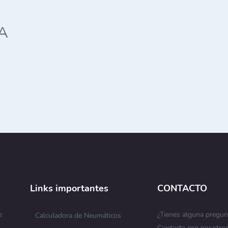
A
Links importantes
CONTACTO
e
¿Tienes alguna pregun
Calculadora de Neumáticos
Contacta con nosotro