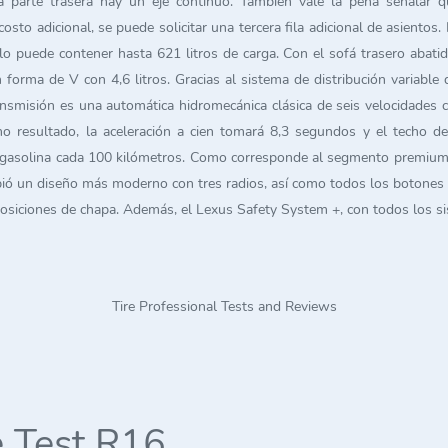
 la parte trasera hay un eje continuo. También vale la pena señala
osto adicional, se puede solicitar una tercera fila adicional de asientos
lo puede contener hasta 621 litros de carga. Con el sofá trasero abati
orma de V con 4,6 litros. Gracias al sistema de distribución variable 
misión es una automática hidromecánica clásica de seis velocidades co
omo resultado, la aceleración a cien tomará 8,3 segundos y el techo 
e gasolina cada 100 kilómetros. Como corresponde al segmento premium,
ibió un diseño más moderno con tres radios, así como todos los botones
osiciones de chapa. Además, el Lexus Safety System +, con todos los sis
Tire Professional Tests and Reviews
 Test R16