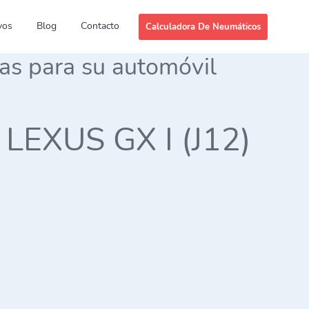
vos
Blog
Contacto
Calculadora De Neumáticos
das para su automóvil
s LEXUS GX I (J12)