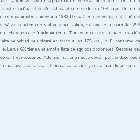
r que el automóvil está equipado con elementos neumáticos. De forma
. En este diseño, el tamaño del maletero se reduce a 104 litros. De forma
do, este parámetro aumenta a 1833 litros. Como antes, bajo el capó del
de válvulas patentado y al volumen sólido, es capaz de desarrollar 296
n seis rangos de funcionamiento. Transmite par al sistema de tracción
de alta velocidad se ubicará en torno a los 175 km / h. El consumo de
 el Lexus GX tiene una amplia lista de equipos opcionales. Después del
 de control necesarios. Además, hay una nueva opción para la decoración
temas avanzados de asistencia al conductor, ya está incluido de serie.