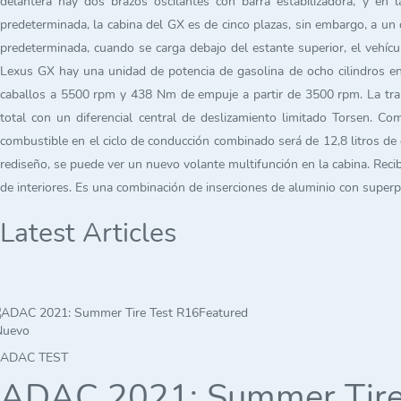
delantera hay dos brazos oscilantes con barra estabilizadora, y en
predeterminada, la cabina del GX es de cinco plazas, sin embargo, a un c
predeterminada, cuando se carga debajo del estante superior, el vehícu
Lexus GX hay una unidad de potencia de gasolina de ocho cilindros en f
caballos a 5500 rpm y 438 Nm de empuje a partir de 3500 rpm. La trans
total con un diferencial central de deslizamiento limitado Torsen. C
combustible en el ciclo de conducción combinado será de 12,8 litros d
rediseño, se puede ver un nuevo volante multifunción en la cabina. Rec
de interiores. Es una combinación de inserciones de aluminio con superp
Latest Articles
Featured
Nuevo
ADAC TEST
ADAC 2021: Summer Tire