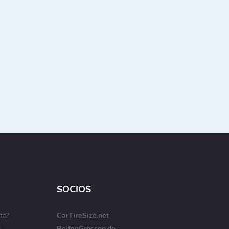
SOCIOS
ta?
CarTireSize.net
s
ReifenGrössen.de