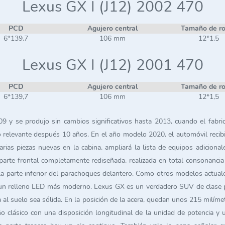
Lexus GX I (J12) 2002 470
PCD
Agujero central
Tamaño de r
6*139,7
106 mm
12*1,5
Lexus GX I (J12) 2001 470
PCD
Agujero central
Tamaño de r
6*139,7
106 mm
12*1,5
 se produjo sin cambios significativos hasta 2013, cuando el fabrican
ndo relevante después 10 años. En el año modelo 2020, el automóvil reci
á varias piezas nuevas en la cabina, ampliará la lista de equipos adici
a parte frontal completamente rediseñada, realizada en total consonanci
 la parte inferior del parachoques delantero. Como otros modelos actual
on un relleno LED más moderno. Lexus GX es un verdadero SUV de cla
l suelo sea sólida. En la posición de la acera, quedan unos 215 milímetr
ño clásico con una disposición longitudinal de la unidad de potencia 