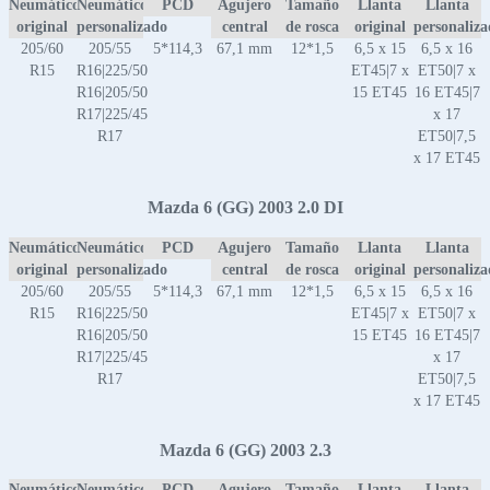
Neumático
Neumático
PCD
Agujero
Tamaño
Llanta
Llanta
original
personalizado
central
de rosca
original
personaliz
205/60
205/55
5*114,3
67,1 mm
12*1,5
6,5 x 15
6,5 x 16
R15
R16|225/50
ET45|7 x
ET50|7 x
R16|205/50
15 ET45
16 ET45|7
R17|225/45
x 17
R17
ET50|7,5
x 17 ET45
Mazda 6 (GG) 2003 2.0 DI
Neumático
Neumático
PCD
Agujero
Tamaño
Llanta
Llanta
original
personalizado
central
de rosca
original
personaliz
205/60
205/55
5*114,3
67,1 mm
12*1,5
6,5 x 15
6,5 x 16
R15
R16|225/50
ET45|7 x
ET50|7 x
R16|205/50
15 ET45
16 ET45|7
R17|225/45
x 17
R17
ET50|7,5
x 17 ET45
Mazda 6 (GG) 2003 2.3
Neumático
Neumático
PCD
Agujero
Tamaño
Llanta
Llanta