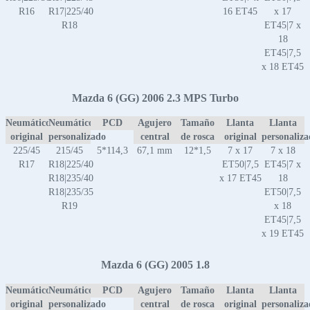
R16
R17|225/40
16 ET45
x 17
R18
ET45|7 x
18
ET45|7,5
x 18 ET45
Mazda 6 (GG) 2006 2.3 MPS Turbo
Neumático
Neumático
PCD
Agujero
Tamaño
Llanta
Llanta
original
personalizado
central
de rosca
original
personaliz
225/45
215/45
5*114,3
67,1 mm
12*1,5
7 x 17
7 x 18
R17
R18|225/40
ET50|7,5
ET45|7 x
R18|235/40
x 17 ET45
18
R18|235/35
ET50|7,5
R19
x 18
ET45|7,5
x 19 ET45
Mazda 6 (GG) 2005 1.8
Neumático
Neumático
PCD
Agujero
Tamaño
Llanta
Llanta
original
personalizado
central
de rosca
original
personaliz