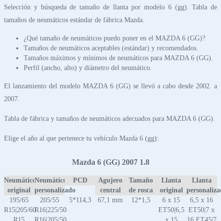
Selección y búsqueda de tamaño de llanta por modelo 6 (gg). Tabla de
tamaños de neumáticos estándar de fábrica Mazda.
¿Qué tamaño de neumáticos puedo poner en el MAZDA 6 (GG)?
Tamaños de neumáticos aceptables (estándar) y recomendados.
Tamaños máximos y mínimos de neumáticos para MAZDA 6 (GG).
Perfil (ancho, alto) y diámetro del neumático.
El lanzamiento del modelo MAZDA 6 (GG) se llevó a cabo desde 2002. a
2007.
Tabla de fábrica y tamaños de neumáticos adecuados para MAZDA 6 (GG).
Elige el año al que pertenece tu vehículo Mazda 6 (gg):
Mazda 6 (GG) 2007 1.8
Neumático
Neumático
PCD
Agujero
Tamaño
Llanta
Llanta
original
personalizado
central
de rosca
original
personaliz
195/65
205/55
5*114,3
67,1 mm
12*1,5
6 x 15
6,5 x 16
R15|205/60
R16|225/50
ET50|6,5
ET50|7 x
R15
R16|205/50
x 15
16 ET45|7