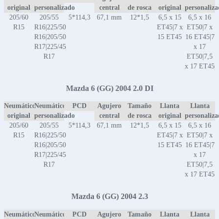
original
personalizado
central
de rosca
original
personaliz
205/60
205/55
5*114,3
67,1 mm
12*1,5
6,5 x 15
6,5 x 16
R15
R16|225/50
ET45|7 x
ET50|7 x
R16|205/50
15 ET45
16 ET45|7
R17|225/45
x 17
R17
ET50|7,5
x 17 ET45
Mazda 6 (GG) 2004 2.0 DI
Neumático
Neumático
PCD
Agujero
Tamaño
Llanta
Llanta
original
personalizado
central
de rosca
original
personaliz
205/60
205/55
5*114,3
67,1 mm
12*1,5
6,5 x 15
6,5 x 16
R15
R16|225/50
ET45|7 x
ET50|7 x
R16|205/50
15 ET45
16 ET45|7
R17|225/45
x 17
R17
ET50|7,5
x 17 ET45
Mazda 6 (GG) 2004 2.3
Neumático
Neumático
PCD
Agujero
Tamaño
Llanta
Llanta