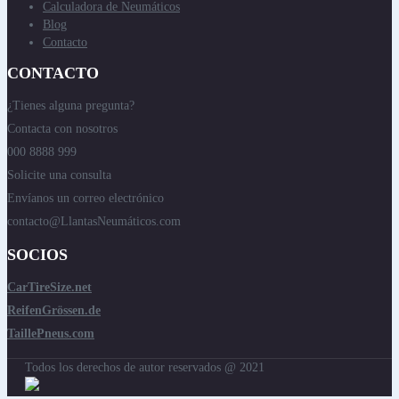
Calculadora de Neumáticos
Blog
Contacto
CONTACTO
¿Tienes alguna pregunta?
Contacta con nosotros
000 8888 999
Solicite una consulta
Envíanos un correo electrónico
contacto@LlantasNeumáticos.com
SOCIOS
CarTireSize.net
ReifenGrössen.de
TaillePneus.com
Todos los derechos de autor reservados @ 2021