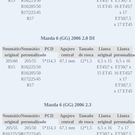
R15
R16|225/50
ET45|7 x
ET50|7 x
R16|205/50
15 ET45
16 ET45|7
R17|225/45
x 17
R17
ET50|7,5
x 17 ET45
Mazda 6 (GG) 2006 2.0 DI
Neumático
Neumático
PCD
Agujero
Tamaño
Llanta
Llanta
original
personalizado
central
de rosca
original
personaliz
205/60
205/55
5*114,3
67,1 mm
12*1,5
6,5 x 15
6,5 x 16
R15
R16|225/50
ET45|7 x
ET50|7 x
R16|205/50
15 ET45
16 ET45|7
R17|225/45
x 17
R17
ET50|7,5
x 17 ET45
Mazda 6 (GG) 2006 2.3
Neumático
Neumático
PCD
Agujero
Tamaño
Llanta
Llanta
original
personalizado
central
de rosca
original
personaliz
205/55
205/50
5*114,3
67,1 mm
12*1,5
6,5 x 16
7 x 17
R16|225/50
R17|225/45
ET50|7 x
ET50|7,5