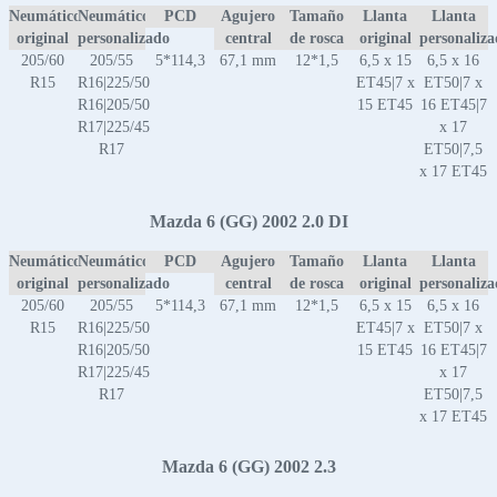
Neumático
Neumático
PCD
Agujero
Tamaño
Llanta
Llanta
original
personalizado
central
de rosca
original
personaliz
205/60
205/55
5*114,3
67,1 mm
12*1,5
6,5 x 15
6,5 x 16
R15
R16|225/50
ET45|7 x
ET50|7 x
R16|205/50
15 ET45
16 ET45|7
R17|225/45
x 17
R17
ET50|7,5
x 17 ET45
Mazda 6 (GG) 2002 2.0 DI
Neumático
Neumático
PCD
Agujero
Tamaño
Llanta
Llanta
original
personalizado
central
de rosca
original
personaliz
205/60
205/55
5*114,3
67,1 mm
12*1,5
6,5 x 15
6,5 x 16
R15
R16|225/50
ET45|7 x
ET50|7 x
R16|205/50
15 ET45
16 ET45|7
R17|225/45
x 17
R17
ET50|7,5
x 17 ET45
Mazda 6 (GG) 2002 2.3