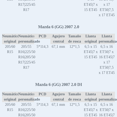
R17|225/45
ET45|7 x
x 17
R17
15 ET45
ET50|7,5
x 17 ET45
Mazda 6 (GG) 2007 2.0
Neumático
Neumático
PCD
Agujero
Tamaño
Llanta
Llanta
original
personalizado
central
de rosca
original
personaliz
205/60
205/55
5*114,3
67,1 mm
12*1,5
6,5 x 15
6,5 x 16
R15
R16|225/50
ET45|7 x
ET50|7 x
R16|205/50
15 ET45
16 ET45|7
R17|225/45
x 17
R17
ET50|7,5
x 17 ET45
Mazda 6 (GG) 2007 2.0 DI
Neumático
Neumático
PCD
Agujero
Tamaño
Llanta
Llanta
original
personalizado
central
de rosca
original
personaliz
205/60
205/55
5*114,3
67,1 mm
12*1,5
6,5 x 15
6,5 x 16
R15
R16|225/50
ET45|7 x
ET50|7 x
R16|205/50
15 ET45
16 ET45|7