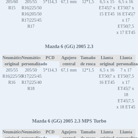
205/60
205/55
5*114,3
67,1 mm
12*1,5
6,5 x 15
6,5 x 16
R15
R16|225/50
ET45|7 x
ET50|7 x
R16|205/50
15 ET45
16 ET45|7
R17|225/45
x 17
R17
ET50|7,5
x 17 ET45
Mazda 6 (GG) 2005 2.3
Neumático
Neumático
PCD
Agujero
Tamaño
Llanta
Llanta
original
personalizado
central
de rosca
original
personaliz
205/55
205/50
5*114,3
67,1 mm
12*1,5
6,5 x 16
7 x 17
R16|225/50
R17|225/45
ET50|7 x
ET50|7,5
R16
R17|225/40
16 ET45
x 17
R18
ET45|7 x
18
ET45|7,5
x 18 ET45
Mazda 6 (GG) 2005 2.3 MPS Turbo
Neumático
Neumático
PCD
Agujero
Tamaño
Llanta
Llanta