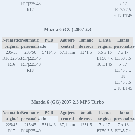
R17|225/45
x 17
R17
ET50|7,5
x 17 ET45
Mazda 6 (GG) 2007 2.3
Neumático
Neumático
PCD
Agujero
Tamaño
Llanta
Llanta
original
personalizado
central
de rosca
original
personaliz
205/55
205/50
5*114,3
67,1 mm
12*1,5
6,5 x 16
7 x 17
R16|225/50
R17|225/45
ET50|7 x
ET50|7,5
R16
R17|225/40
16 ET45
x 17
R18
ET45|7 x
18
ET45|7,5
x 18 ET45
Mazda 6 (GG) 2007 2.3 MPS Turbo
Neumático
Neumático
PCD
Agujero
Tamaño
Llanta
Llanta
original
personalizado
central
de rosca
original
personaliz
225/45
215/45
5*114,3
67,1 mm
12*1,5
7 x 17
7 x 18
R17
R18|225/40
ET50|7,5
ET45|7 x