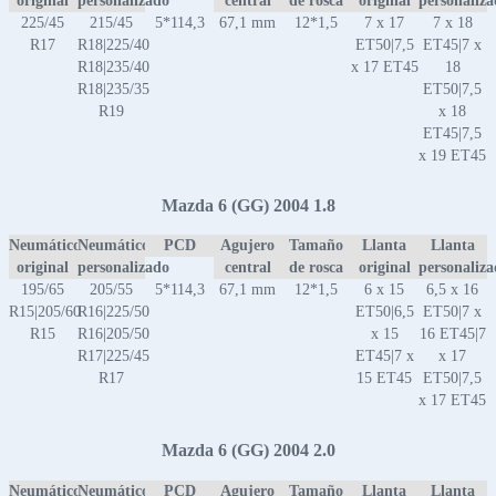
original
personalizado
central
de rosca
original
personaliz
225/45
215/45
5*114,3
67,1 mm
12*1,5
7 x 17
7 x 18
R17
R18|225/40
ET50|7,5
ET45|7 x
R18|235/40
x 17 ET45
18
R18|235/35
ET50|7,5
R19
x 18
ET45|7,5
x 19 ET45
Mazda 6 (GG) 2004 1.8
Neumático
Neumático
PCD
Agujero
Tamaño
Llanta
Llanta
original
personalizado
central
de rosca
original
personaliz
195/65
205/55
5*114,3
67,1 mm
12*1,5
6 x 15
6,5 x 16
R15|205/60
R16|225/50
ET50|6,5
ET50|7 x
R15
R16|205/50
x 15
16 ET45|7
R17|225/45
ET45|7 x
x 17
R17
15 ET45
ET50|7,5
x 17 ET45
Mazda 6 (GG) 2004 2.0
Neumático
Neumático
PCD
Agujero
Tamaño
Llanta
Llanta