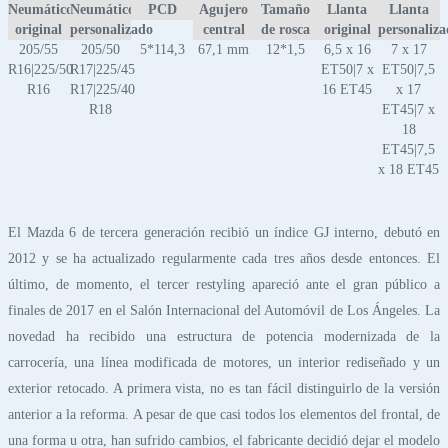
Neumático
Neumático
PCD
Agujero
Tamaño
Llanta
Llanta
original
personalizado
central
de rosca
original
personaliz
205/55
205/50
5*114,3
67,1 mm
12*1,5
6,5 x 16
7 x 17
R16|225/50
R17|225/45
ET50|7 x
ET50|7,5
R16
R17|225/40
16 ET45
x 17
R18
ET45|7 x
18
ET45|7,5
x 18 ET45
El Mazda 6 de tercera generación recibió un índice GJ interno, debutó en
2012 y se ha actualizado regularmente cada tres años desde entonces. El
último, de momento, el tercer restyling apareció ante el gran público a
finales de 2017 en el Salón Internacional del Automóvil de Los Ángeles. La
novedad ha recibido una estructura de potencia modernizada de la
carrocería, una línea modificada de motores, un interior rediseñado y un
exterior retocado. A primera vista, no es tan fácil distinguirlo de la versión
anterior a la reforma. A pesar de que casi todos los elementos del frontal, de
una forma u otra, han sufrido cambios, el fabricante decidió dejar el modelo