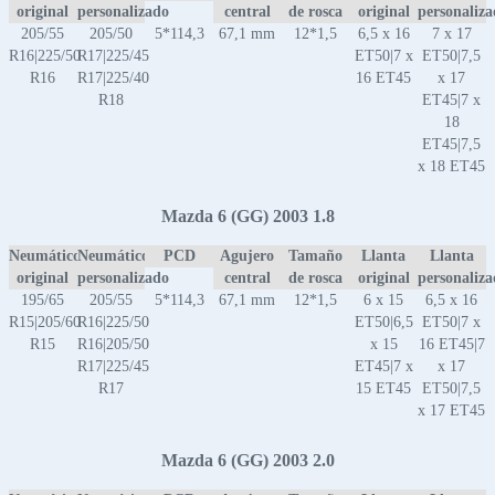
original
personalizado
central
de rosca
original
personaliz
205/55
205/50
5*114,3
67,1 mm
12*1,5
6,5 x 16
7 x 17
R16|225/50
R17|225/45
ET50|7 x
ET50|7,5
R16
R17|225/40
16 ET45
x 17
R18
ET45|7 x
18
ET45|7,5
x 18 ET45
Mazda 6 (GG) 2003 1.8
Neumático
Neumático
PCD
Agujero
Tamaño
Llanta
Llanta
original
personalizado
central
de rosca
original
personaliz
195/65
205/55
5*114,3
67,1 mm
12*1,5
6 x 15
6,5 x 16
R15|205/60
R16|225/50
ET50|6,5
ET50|7 x
R15
R16|205/50
x 15
16 ET45|7
R17|225/45
ET45|7 x
x 17
R17
15 ET45
ET50|7,5
x 17 ET45
Mazda 6 (GG) 2003 2.0