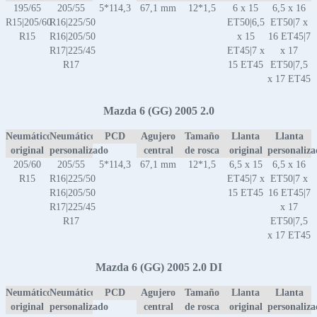
195/65
205/55
5*114,3
67,1 mm
12*1,5
6 x 15
6,5 x 16
R15|205/60
R16|225/50
ET50|6,5
ET50|7 x
R15
R16|205/50
x 15
16 ET45|7
R17|225/45
ET45|7 x
x 17
R17
15 ET45
ET50|7,5
x 17 ET45
Mazda 6 (GG) 2005 2.0
Neumático
Neumático
PCD
Agujero
Tamaño
Llanta
Llanta
original
personalizado
central
de rosca
original
personaliz
205/60
205/55
5*114,3
67,1 mm
12*1,5
6,5 x 15
6,5 x 16
R15
R16|225/50
ET45|7 x
ET50|7 x
R16|205/50
15 ET45
16 ET45|7
R17|225/45
x 17
R17
ET50|7,5
x 17 ET45
Mazda 6 (GG) 2005 2.0 DI
Neumático
Neumático
PCD
Agujero
Tamaño
Llanta
Llanta
original
personalizado
central
de rosca
original
personaliz