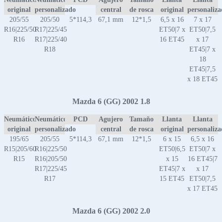
original
personalizado
central
de rosca
original
personaliz
205/55
205/50
5*114,3
67,1 mm
12*1,5
6,5 x 16
7 x 17
R16|225/50
R17|225/45
ET50|7 x
ET50|7,5
R16
R17|225/40
16 ET45
x 17
R18
ET45|7 x
18
ET45|7,5
x 18 ET45
Mazda 6 (GG) 2002 1.8
Neumático
Neumático
PCD
Agujero
Tamaño
Llanta
Llanta
original
personalizado
central
de rosca
original
personaliz
195/65
205/55
5*114,3
67,1 mm
12*1,5
6 x 15
6,5 x 16
R15|205/60
R16|225/50
ET50|6,5
ET50|7 x
R15
R16|205/50
x 15
16 ET45|7
R17|225/45
ET45|7 x
x 17
R17
15 ET45
ET50|7,5
x 17 ET45
Mazda 6 (GG) 2002 2.0