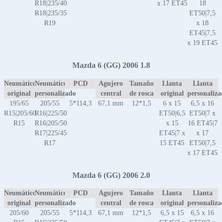
R18|235/40
x 17 ET45
18
R18|235/35
ET50|7,5
R19
x 18
ET45|7,5
x 19 ET45
Mazda 6 (GG) 2006 1.8
Neumático
Neumático
PCD
Agujero
Tamaño
Llanta
Llanta
original
personalizado
central
de rosca
original
personaliz
195/65
205/55
5*114,3
67,1 mm
12*1,5
6 x 15
6,5 x 16
R15|205/60
R16|225/50
ET50|6,5
ET50|7 x
R15
R16|205/50
x 15
16 ET45|7
R17|225/45
ET45|7 x
x 17
R17
15 ET45
ET50|7,5
x 17 ET45
Mazda 6 (GG) 2006 2.0
Neumático
Neumático
PCD
Agujero
Tamaño
Llanta
Llanta
original
personalizado
central
de rosca
original
personaliz
205/60
205/55
5*114,3
67,1 mm
12*1,5
6,5 x 15
6,5 x 16