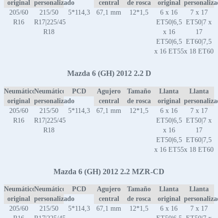
original
personalizado
central
de rosca
original
personaliz
205/60
215/50
5*114,3
67,1 mm
12*1,5
6 x 16
7 x 17
R16
R17|225/45
ET50|6,5
ET50|7 x
R18
x 16
17
ET50|6,5
ET60|7,5
x 16 ET55
x 18 ET60
Mazda 6 (GH) 2012 2.2 D
Neumático
Neumático
PCD
Agujero
Tamaño
Llanta
Llanta
original
personalizado
central
de rosca
original
personaliz
205/60
215/50
5*114,3
67,1 mm
12*1,5
6 x 16
7 x 17
R16
R17|225/45
ET50|6,5
ET50|7 x
R18
x 16
17
ET50|6,5
ET60|7,5
x 16 ET55
x 18 ET60
Mazda 6 (GH) 2012 2.2 MZR-CD
Neumático
Neumático
PCD
Agujero
Tamaño
Llanta
Llanta
original
personalizado
central
de rosca
original
personaliz
205/60
215/50
5*114,3
67,1 mm
12*1,5
6 x 16
7 x 17