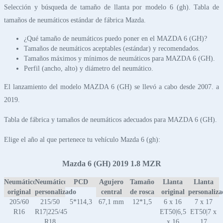
Selección y búsqueda de tamaño de llanta por modelo 6 (gh). Tabla de
tamaños de neumáticos estándar de fábrica Mazda.
¿Qué tamaño de neumáticos puedo poner en el MAZDA 6 (GH)?
Tamaños de neumáticos aceptables (estándar) y recomendados.
Tamaños máximos y mínimos de neumáticos para MAZDA 6 (GH).
Perfil (ancho, alto) y diámetro del neumático.
El lanzamiento del modelo MAZDA 6 (GH) se llevó a cabo desde 2007. a
2019.
Tabla de fábrica y tamaños de neumáticos adecuados para MAZDA 6 (GH).
Elige el año al que pertenece tu vehículo Mazda 6 (gh):
Mazda 6 (GH) 2019 1.8 MZR
Neumático
Neumático
PCD
Agujero
Tamaño
Llanta
Llanta
original
personalizado
central
de rosca
original
personaliz
205/60
215/50
5*114,3
67,1 mm
12*1,5
6 x 16
7 x 17
R16
R17|225/45
ET50|6,5
ET50|7 x
R18
x 16
17