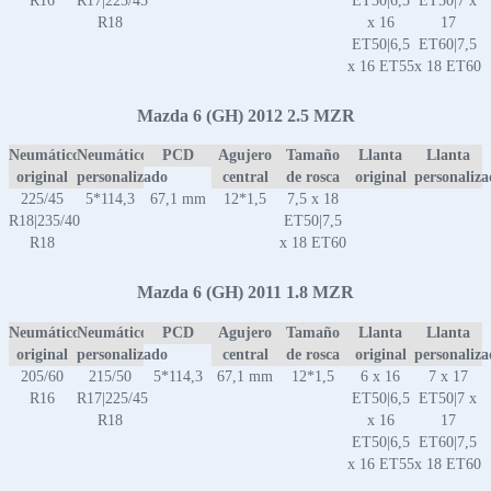
R16
R17|225/45
ET50|6,5
ET50|7 x
R18
x 16
17
ET50|6,5
ET60|7,5
x 16 ET55
x 18 ET60
Mazda 6 (GH) 2012 2.5 MZR
Neumático
Neumático
PCD
Agujero
Tamaño
Llanta
Llanta
original
personalizado
central
de rosca
original
personaliz
225/45
5*114,3
67,1 mm
12*1,5
7,5 x 18
R18|235/40
ET50|7,5
R18
x 18 ET60
Mazda 6 (GH) 2011 1.8 MZR
Neumático
Neumático
PCD
Agujero
Tamaño
Llanta
Llanta
original
personalizado
central
de rosca
original
personaliz
205/60
215/50
5*114,3
67,1 mm
12*1,5
6 x 16
7 x 17
R16
R17|225/45
ET50|6,5
ET50|7 x
R18
x 16
17
ET50|6,5
ET60|7,5
x 16 ET55
x 18 ET60