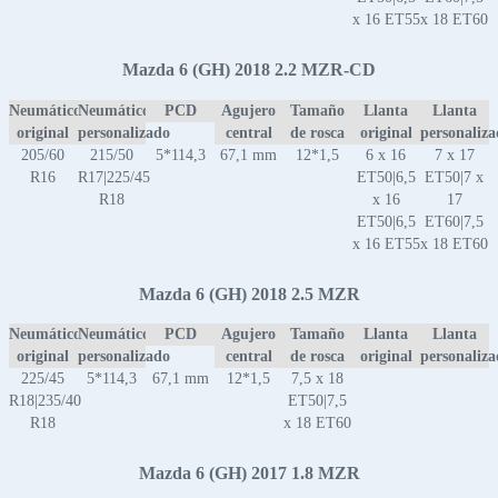
x 16 ET55
x 18 ET60
Mazda 6 (GH) 2018 2.2 MZR-CD
Neumático
Neumático
PCD
Agujero
Tamaño
Llanta
Llanta
original
personalizado
central
de rosca
original
personaliz
205/60
215/50
5*114,3
67,1 mm
12*1,5
6 x 16
7 x 17
R16
R17|225/45
ET50|6,5
ET50|7 x
R18
x 16
17
ET50|6,5
ET60|7,5
x 16 ET55
x 18 ET60
Mazda 6 (GH) 2018 2.5 MZR
Neumático
Neumático
PCD
Agujero
Tamaño
Llanta
Llanta
original
personalizado
central
de rosca
original
personaliz
225/45
5*114,3
67,1 mm
12*1,5
7,5 x 18
R18|235/40
ET50|7,5
R18
x 18 ET60
Mazda 6 (GH) 2017 1.8 MZR