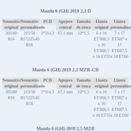
Mazda 6 (GH) 2019 2.2 D
Neumático
Neumático
PCD
Agujero
Tamaño
Llanta
Llanta
original
personalizado
central
de rosca
original
personaliz
205/60
215/50
5*114,3
67,1 mm
12*1,5
6 x 16
7 x 17
R16
R17|225/45
ET50|6,5
ET50|7 x
R18
x 16
17
ET50|6,5
ET60|7,5
x 16 ET55
x 18 ET60
Mazda 6 (GH) 2019 2.2 MZR-CD
Neumático
Neumático
PCD
Agujero
Tamaño
Llanta
Llanta
original
personalizado
central
de rosca
original
personaliz
205/60
215/50
5*114,3
67,1 mm
12*1,5
6 x 16
7 x 17
R16
R17|225/45
ET50|6,5
ET50|7 x
R18
x 16
17
ET50|6,5
ET60|7,5
x 16 ET55
x 18 ET60
Mazda 6 (GH) 2019 2.5 MZR