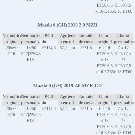
ET50|6,5
ET60|7,5
x 16 ET55
x 18 ET60
Mazda 6 (GH) 2019 2.0 MZR
Neumático
Neumático
PCD
Agujero
Tamaño
Llanta
Llanta
original
personalizado
central
de rosca
original
personaliz
205/60
215/50
5*114,3
67,1 mm
12*1,5
6 x 16
7 x 17
R16
R17|225/45
ET50|6,5
ET50|7 x
R18
x 16
17
ET50|6,5
ET60|7,5
x 16 ET55
x 18 ET60
Mazda 6 (GH) 2019 2.0 MZR-CD
Neumático
Neumático
PCD
Agujero
Tamaño
Llanta
Llanta
original
personalizado
central
de rosca
original
personaliz
205/60
215/50
5*114,3
67,1 mm
12*1,5
6 x 16
7 x 17
R16
R17|225/45
ET50|6,5
ET50|7 x
R18
x 16
17
ET50|6,5
ET60|7,5
x 16 ET55
x 18 ET60