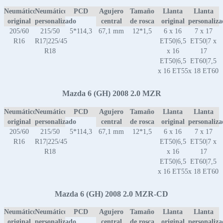
Neumático
Neumático
PCD
Agujero
Tamaño
Llanta
Llanta
original
personalizado
central
de rosca
original
personaliz
205/60
215/50
5*114,3
67,1 mm
12*1,5
6 x 16
7 x 17
R16
R17|225/45
ET50|6,5
ET50|7 x
R18
x 16
17
ET50|6,5
ET60|7,5
x 16 ET55
x 18 ET60
Mazda 6 (GH) 2008 2.0 MZR
Neumático
Neumático
PCD
Agujero
Tamaño
Llanta
Llanta
original
personalizado
central
de rosca
original
personaliz
205/60
215/50
5*114,3
67,1 mm
12*1,5
6 x 16
7 x 17
R16
R17|225/45
ET50|6,5
ET50|7 x
R18
x 16
17
ET50|6,5
ET60|7,5
x 16 ET55
x 18 ET60
Mazda 6 (GH) 2008 2.0 MZR-CD
Neumático
Neumático
PCD
Agujero
Tamaño
Llanta
Llanta
original
personalizado
central
de rosca
original
personaliz