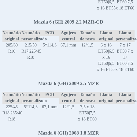
ET50|6,5
ET60|7,5
x 16 ET55
x 18 ET60
Mazda 6 (GH) 2009 2.2 MZR-CD
Neumático
Neumático
PCD
Agujero
Tamaño
Llanta
Llanta
original
personalizado
central
de rosca
original
personaliz
205/60
215/50
5*114,3
67,1 mm
12*1,5
6 x 16
7 x 17
R16
R17|225/45
ET50|6,5
ET50|7 x
R18
x 16
17
ET50|6,5
ET60|7,5
x 16 ET55
x 18 ET60
Mazda 6 (GH) 2009 2.5 MZR
Neumático
Neumático
PCD
Agujero
Tamaño
Llanta
Llanta
original
personalizado
central
de rosca
original
personaliz
225/45
5*114,3
67,1 mm
12*1,5
7,5 x 18
R18|235/40
ET50|7,5
R18
x 18 ET60
Mazda 6 (GH) 2008 1.8 MZR