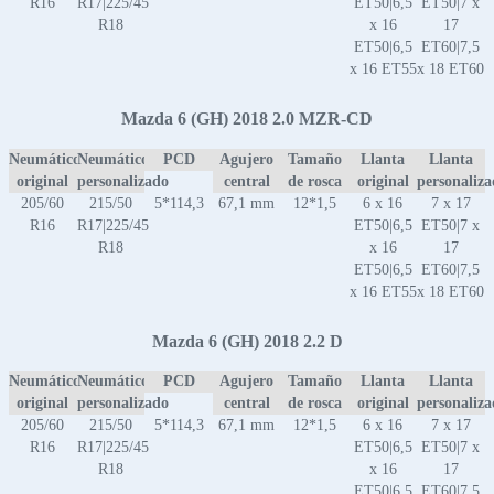
R16
R17|225/45
ET50|6,5
ET50|7 x
R18
x 16
17
ET50|6,5
ET60|7,5
x 16 ET55
x 18 ET60
Mazda 6 (GH) 2018 2.0 MZR-CD
Neumático
Neumático
PCD
Agujero
Tamaño
Llanta
Llanta
original
personalizado
central
de rosca
original
personaliz
205/60
215/50
5*114,3
67,1 mm
12*1,5
6 x 16
7 x 17
R16
R17|225/45
ET50|6,5
ET50|7 x
R18
x 16
17
ET50|6,5
ET60|7,5
x 16 ET55
x 18 ET60
Mazda 6 (GH) 2018 2.2 D
Neumático
Neumático
PCD
Agujero
Tamaño
Llanta
Llanta
original
personalizado
central
de rosca
original
personaliz
205/60
215/50
5*114,3
67,1 mm
12*1,5
6 x 16
7 x 17
R16
R17|225/45
ET50|6,5
ET50|7 x
R18
x 16
17
ET50|6,5
ET60|7,5