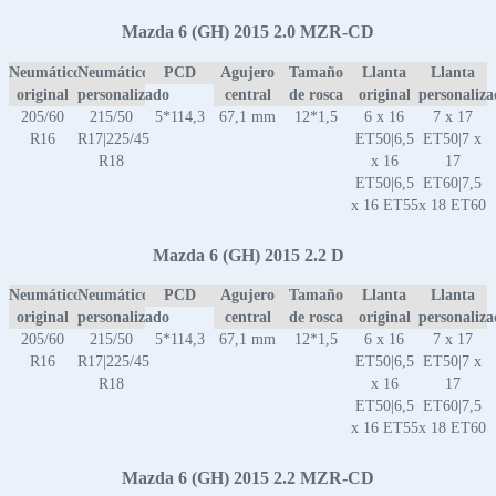
Mazda 6 (GH) 2015 2.0 MZR-CD
Neumático
Neumático
PCD
Agujero
Tamaño
Llanta
Llanta
original
personalizado
central
de rosca
original
personaliz
205/60
215/50
5*114,3
67,1 mm
12*1,5
6 x 16
7 x 17
R16
R17|225/45
ET50|6,5
ET50|7 x
R18
x 16
17
ET50|6,5
ET60|7,5
x 16 ET55
x 18 ET60
Mazda 6 (GH) 2015 2.2 D
Neumático
Neumático
PCD
Agujero
Tamaño
Llanta
Llanta
original
personalizado
central
de rosca
original
personaliz
205/60
215/50
5*114,3
67,1 mm
12*1,5
6 x 16
7 x 17
R16
R17|225/45
ET50|6,5
ET50|7 x
R18
x 16
17
ET50|6,5
ET60|7,5
x 16 ET55
x 18 ET60
Mazda 6 (GH) 2015 2.2 MZR-CD