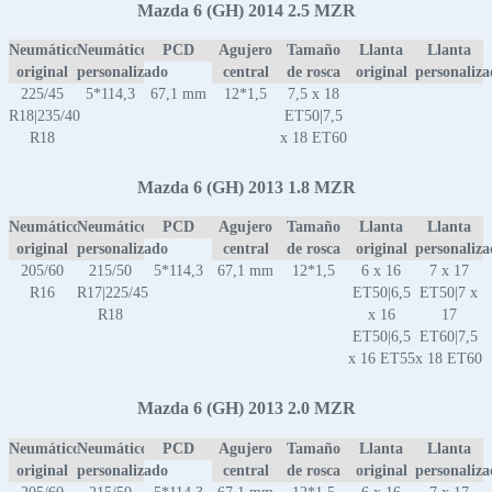
Mazda 6 (GH) 2014 2.5 MZR
Neumático
Neumático
PCD
Agujero
Tamaño
Llanta
Llanta
original
personalizado
central
de rosca
original
personaliz
225/45
5*114,3
67,1 mm
12*1,5
7,5 x 18
R18|235/40
ET50|7,5
R18
x 18 ET60
Mazda 6 (GH) 2013 1.8 MZR
Neumático
Neumático
PCD
Agujero
Tamaño
Llanta
Llanta
original
personalizado
central
de rosca
original
personaliz
205/60
215/50
5*114,3
67,1 mm
12*1,5
6 x 16
7 x 17
R16
R17|225/45
ET50|6,5
ET50|7 x
R18
x 16
17
ET50|6,5
ET60|7,5
x 16 ET55
x 18 ET60
Mazda 6 (GH) 2013 2.0 MZR
Neumático
Neumático
PCD
Agujero
Tamaño
Llanta
Llanta
original
personalizado
central
de rosca
original
personaliz