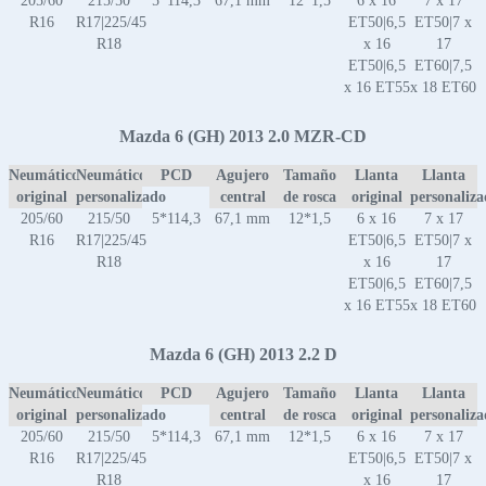
205/60
215/50
5*114,3
67,1 mm
12*1,5
6 x 16
7 x 17
R16
R17|225/45
ET50|6,5
ET50|7 x
R18
x 16
17
ET50|6,5
ET60|7,5
x 16 ET55
x 18 ET60
Mazda 6 (GH) 2013 2.0 MZR-CD
Neumático
Neumático
PCD
Agujero
Tamaño
Llanta
Llanta
original
personalizado
central
de rosca
original
personaliz
205/60
215/50
5*114,3
67,1 mm
12*1,5
6 x 16
7 x 17
R16
R17|225/45
ET50|6,5
ET50|7 x
R18
x 16
17
ET50|6,5
ET60|7,5
x 16 ET55
x 18 ET60
Mazda 6 (GH) 2013 2.2 D
Neumático
Neumático
PCD
Agujero
Tamaño
Llanta
Llanta
original
personalizado
central
de rosca
original
personaliz
205/60
215/50
5*114,3
67,1 mm
12*1,5
6 x 16
7 x 17
R16
R17|225/45
ET50|6,5
ET50|7 x
R18
x 16
17