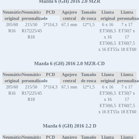
Mazda 6 (GH) 2016 2.0 MZR
Neumático
Neumático
PCD
Agujero
Tamaño
Llanta
Llanta
original
personalizado
central
de rosca
original
personaliz
205/60
215/50
5*114,3
67,1 mm
12*1,5
6 x 16
7 x 17
R16
R17|225/45
ET50|6,5
ET50|7 x
R18
x 16
17
ET50|6,5
ET60|7,5
x 16 ET55
x 18 ET60
Mazda 6 (GH) 2016 2.0 MZR-CD
Neumático
Neumático
PCD
Agujero
Tamaño
Llanta
Llanta
original
personalizado
central
de rosca
original
personaliz
205/60
215/50
5*114,3
67,1 mm
12*1,5
6 x 16
7 x 17
R16
R17|225/45
ET50|6,5
ET50|7 x
R18
x 16
17
ET50|6,5
ET60|7,5
x 16 ET55
x 18 ET60
Mazda 6 (GH) 2016 2.2 D
Neumático
Neumático
PCD
Agujero
Tamaño
Llanta
Llanta