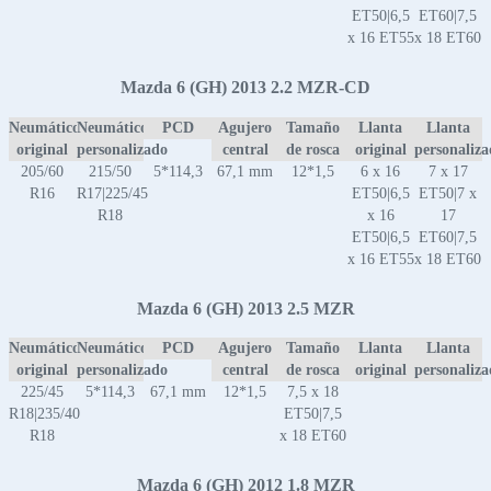
ET50|6,5
ET60|7,5
x 16 ET55
x 18 ET60
Mazda 6 (GH) 2013 2.2 MZR-CD
Neumático
Neumático
PCD
Agujero
Tamaño
Llanta
Llanta
original
personalizado
central
de rosca
original
personaliz
205/60
215/50
5*114,3
67,1 mm
12*1,5
6 x 16
7 x 17
R16
R17|225/45
ET50|6,5
ET50|7 x
R18
x 16
17
ET50|6,5
ET60|7,5
x 16 ET55
x 18 ET60
Mazda 6 (GH) 2013 2.5 MZR
Neumático
Neumático
PCD
Agujero
Tamaño
Llanta
Llanta
original
personalizado
central
de rosca
original
personaliz
225/45
5*114,3
67,1 mm
12*1,5
7,5 x 18
R18|235/40
ET50|7,5
R18
x 18 ET60
Mazda 6 (GH) 2012 1.8 MZR