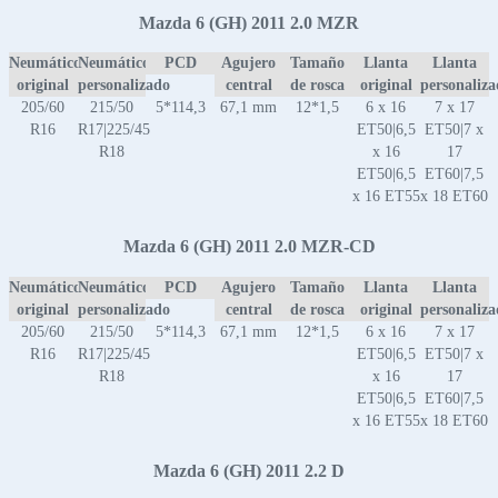
Mazda 6 (GH) 2011 2.0 MZR
Neumático
Neumático
PCD
Agujero
Tamaño
Llanta
Llanta
original
personalizado
central
de rosca
original
personaliz
205/60
215/50
5*114,3
67,1 mm
12*1,5
6 x 16
7 x 17
R16
R17|225/45
ET50|6,5
ET50|7 x
R18
x 16
17
ET50|6,5
ET60|7,5
x 16 ET55
x 18 ET60
Mazda 6 (GH) 2011 2.0 MZR-CD
Neumático
Neumático
PCD
Agujero
Tamaño
Llanta
Llanta
original
personalizado
central
de rosca
original
personaliz
205/60
215/50
5*114,3
67,1 mm
12*1,5
6 x 16
7 x 17
R16
R17|225/45
ET50|6,5
ET50|7 x
R18
x 16
17
ET50|6,5
ET60|7,5
x 16 ET55
x 18 ET60
Mazda 6 (GH) 2011 2.2 D