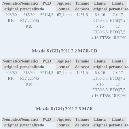
Neumático
Neumático
PCD
Agujero
Tamaño
Llanta
Llanta
original
personalizado
central
de rosca
original
personaliz
205/60
215/50
5*114,3
67,1 mm
12*1,5
6 x 16
7 x 17
R16
R17|225/45
ET50|6,5
ET50|7 x
R18
x 16
17
ET50|6,5
ET60|7,5
x 16 ET55
x 18 ET60
Mazda 6 (GH) 2011 2.2 MZR-CD
Neumático
Neumático
PCD
Agujero
Tamaño
Llanta
Llanta
original
personalizado
central
de rosca
original
personaliz
205/60
215/50
5*114,3
67,1 mm
12*1,5
6 x 16
7 x 17
R16
R17|225/45
ET50|6,5
ET50|7 x
R18
x 16
17
ET50|6,5
ET60|7,5
x 16 ET55
x 18 ET60
Mazda 6 (GH) 2011 2.5 MZR
Neumático
Neumático
PCD
Agujero
Tamaño
Llanta
Llanta
original
personalizado
central
de rosca
original
personaliz