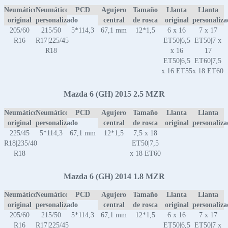
Neumático
Neumático
PCD
Agujero
Tamaño
Llanta
Llanta
original
personalizado
central
de rosca
original
personaliz
205/60
215/50
5*114,3
67,1 mm
12*1,5
6 x 16
7 x 17
R16
R17|225/45
ET50|6,5
ET50|7 x
R18
x 16
17
ET50|6,5
ET60|7,5
x 16 ET55
x 18 ET60
Mazda 6 (GH) 2015 2.5 MZR
Neumático
Neumático
PCD
Agujero
Tamaño
Llanta
Llanta
original
personalizado
central
de rosca
original
personaliz
225/45
5*114,3
67,1 mm
12*1,5
7,5 x 18
R18|235/40
ET50|7,5
R18
x 18 ET60
Mazda 6 (GH) 2014 1.8 MZR
Neumático
Neumático
PCD
Agujero
Tamaño
Llanta
Llanta
original
personalizado
central
de rosca
original
personaliz
205/60
215/50
5*114,3
67,1 mm
12*1,5
6 x 16
7 x 17
R16
R17|225/45
ET50|6,5
ET50|7 x