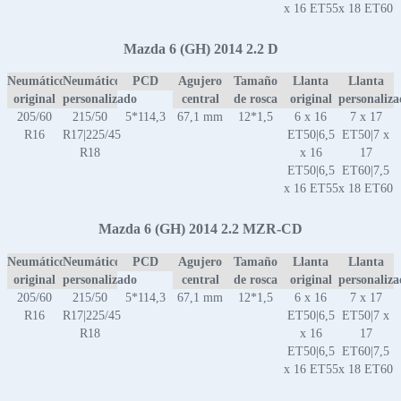
x 16 ET55
x 18 ET60
Mazda 6 (GH) 2014 2.2 D
Neumático
Neumático
PCD
Agujero
Tamaño
Llanta
Llanta
original
personalizado
central
de rosca
original
personaliz
205/60
215/50
5*114,3
67,1 mm
12*1,5
6 x 16
7 x 17
R16
R17|225/45
ET50|6,5
ET50|7 x
R18
x 16
17
ET50|6,5
ET60|7,5
x 16 ET55
x 18 ET60
Mazda 6 (GH) 2014 2.2 MZR-CD
Neumático
Neumático
PCD
Agujero
Tamaño
Llanta
Llanta
original
personalizado
central
de rosca
original
personaliz
205/60
215/50
5*114,3
67,1 mm
12*1,5
6 x 16
7 x 17
R16
R17|225/45
ET50|6,5
ET50|7 x
R18
x 16
17
ET50|6,5
ET60|7,5
x 16 ET55
x 18 ET60