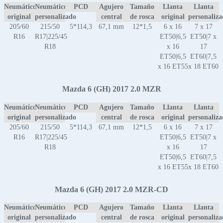
Neumático
Neumático
PCD
Agujero
Tamaño
Llanta
Llanta
original
personalizado
central
de rosca
original
personaliz
205/60
215/50
5*114,3
67,1 mm
12*1,5
6 x 16
7 x 17
R16
R17|225/45
ET50|6,5
ET50|7 x
R18
x 16
17
ET50|6,5
ET60|7,5
x 16 ET55
x 18 ET60
Mazda 6 (GH) 2017 2.0 MZR
Neumático
Neumático
PCD
Agujero
Tamaño
Llanta
Llanta
original
personalizado
central
de rosca
original
personaliz
205/60
215/50
5*114,3
67,1 mm
12*1,5
6 x 16
7 x 17
R16
R17|225/45
ET50|6,5
ET50|7 x
R18
x 16
17
ET50|6,5
ET60|7,5
x 16 ET55
x 18 ET60
Mazda 6 (GH) 2017 2.0 MZR-CD
Neumático
Neumático
PCD
Agujero
Tamaño
Llanta
Llanta
original
personalizado
central
de rosca
original
personaliz