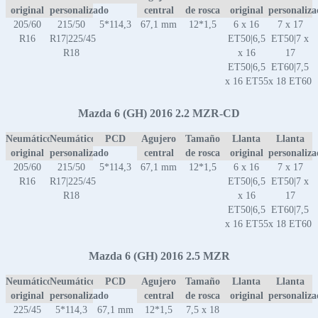
original
personalizado
central
de rosca
original
personaliz
205/60
215/50
5*114,3
67,1 mm
12*1,5
6 x 16
7 x 17
R16
R17|225/45
ET50|6,5
ET50|7 x
R18
x 16
17
ET50|6,5
ET60|7,5
x 16 ET55
x 18 ET60
Mazda 6 (GH) 2016 2.2 MZR-CD
Neumático
Neumático
PCD
Agujero
Tamaño
Llanta
Llanta
original
personalizado
central
de rosca
original
personaliz
205/60
215/50
5*114,3
67,1 mm
12*1,5
6 x 16
7 x 17
R16
R17|225/45
ET50|6,5
ET50|7 x
R18
x 16
17
ET50|6,5
ET60|7,5
x 16 ET55
x 18 ET60
Mazda 6 (GH) 2016 2.5 MZR
Neumático
Neumático
PCD
Agujero
Tamaño
Llanta
Llanta
original
personalizado
central
de rosca
original
personaliz
225/45
5*114,3
67,1 mm
12*1,5
7,5 x 18