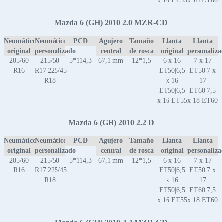
x 16 ET55
x 18 ET60
Mazda 6 (GH) 2010 2.0 MZR-CD
Neumático
Neumático
PCD
Agujero
Tamaño
Llanta
Llanta
original
personalizado
central
de rosca
original
personaliz
205/60
215/50
5*114,3
67,1 mm
12*1,5
6 x 16
7 x 17
R16
R17|225/45
ET50|6,5
ET50|7 x
R18
x 16
17
ET50|6,5
ET60|7,5
x 16 ET55
x 18 ET60
Mazda 6 (GH) 2010 2.2 D
Neumático
Neumático
PCD
Agujero
Tamaño
Llanta
Llanta
original
personalizado
central
de rosca
original
personaliz
205/60
215/50
5*114,3
67,1 mm
12*1,5
6 x 16
7 x 17
R16
R17|225/45
ET50|6,5
ET50|7 x
R18
x 16
17
ET50|6,5
ET60|7,5
x 16 ET55
x 18 ET60