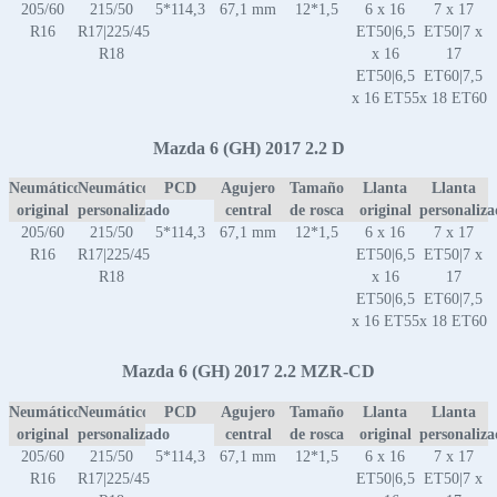
205/60
215/50
5*114,3
67,1 mm
12*1,5
6 x 16
7 x 17
R16
R17|225/45
ET50|6,5
ET50|7 x
R18
x 16
17
ET50|6,5
ET60|7,5
x 16 ET55
x 18 ET60
Mazda 6 (GH) 2017 2.2 D
Neumático
Neumático
PCD
Agujero
Tamaño
Llanta
Llanta
original
personalizado
central
de rosca
original
personaliz
205/60
215/50
5*114,3
67,1 mm
12*1,5
6 x 16
7 x 17
R16
R17|225/45
ET50|6,5
ET50|7 x
R18
x 16
17
ET50|6,5
ET60|7,5
x 16 ET55
x 18 ET60
Mazda 6 (GH) 2017 2.2 MZR-CD
Neumático
Neumático
PCD
Agujero
Tamaño
Llanta
Llanta
original
personalizado
central
de rosca
original
personaliz
205/60
215/50
5*114,3
67,1 mm
12*1,5
6 x 16
7 x 17
R16
R17|225/45
ET50|6,5
ET50|7 x