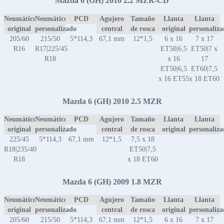
Mazda 6 (GH) 2010 2.2 MZR-CD
Neumático
Neumático
PCD
Agujero
Tamaño
Llanta
Llanta
original
personalizado
central
de rosca
original
personaliz
205/60
215/50
5*114,3
67,1 mm
12*1,5
6 x 16
7 x 17
R16
R17|225/45
ET50|6,5
ET50|7 x
R18
x 16
17
ET50|6,5
ET60|7,5
x 16 ET55
x 18 ET60
Mazda 6 (GH) 2010 2.5 MZR
Neumático
Neumático
PCD
Agujero
Tamaño
Llanta
Llanta
original
personalizado
central
de rosca
original
personaliz
225/45
5*114,3
67,1 mm
12*1,5
7,5 x 18
R18|235/40
ET50|7,5
R18
x 18 ET60
Mazda 6 (GH) 2009 1.8 MZR
Neumático
Neumático
PCD
Agujero
Tamaño
Llanta
Llanta
original
personalizado
central
de rosca
original
personaliz
205/60
215/50
5*114,3
67,1 mm
12*1,5
6 x 16
7 x 17