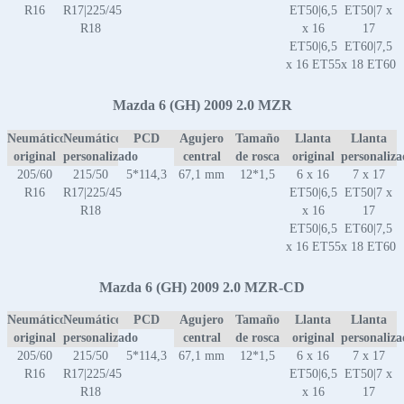
R16
R17|225/45
ET50|6,5
ET50|7 x
R18
x 16
17
ET50|6,5
ET60|7,5
x 16 ET55
x 18 ET60
Mazda 6 (GH) 2009 2.0 MZR
Neumático
Neumático
PCD
Agujero
Tamaño
Llanta
Llanta
original
personalizado
central
de rosca
original
personaliz
205/60
215/50
5*114,3
67,1 mm
12*1,5
6 x 16
7 x 17
R16
R17|225/45
ET50|6,5
ET50|7 x
R18
x 16
17
ET50|6,5
ET60|7,5
x 16 ET55
x 18 ET60
Mazda 6 (GH) 2009 2.0 MZR-CD
Neumático
Neumático
PCD
Agujero
Tamaño
Llanta
Llanta
original
personalizado
central
de rosca
original
personaliz
205/60
215/50
5*114,3
67,1 mm
12*1,5
6 x 16
7 x 17
R16
R17|225/45
ET50|6,5
ET50|7 x
R18
x 16
17