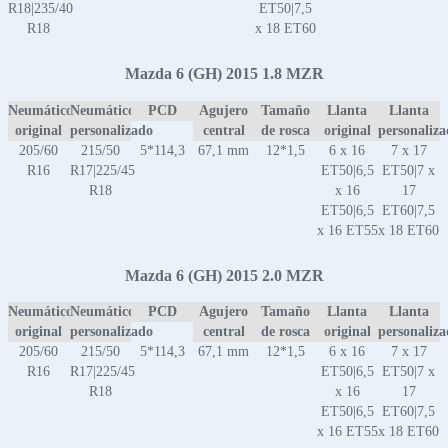
R18|235/40
ET50|7,5
R18
x 18 ET60
Mazda 6 (GH) 2015 1.8 MZR
Neumático
Neumático
PCD
Agujero
Tamaño
Llanta
Llanta
original
personalizado
central
de rosca
original
personaliz
205/60
215/50
5*114,3
67,1 mm
12*1,5
6 x 16
7 x 17
R16
R17|225/45
ET50|6,5
ET50|7 x
R18
x 16
17
ET50|6,5
ET60|7,5
x 16 ET55
x 18 ET60
Mazda 6 (GH) 2015 2.0 MZR
Neumático
Neumático
PCD
Agujero
Tamaño
Llanta
Llanta
original
personalizado
central
de rosca
original
personaliz
205/60
215/50
5*114,3
67,1 mm
12*1,5
6 x 16
7 x 17
R16
R17|225/45
ET50|6,5
ET50|7 x
R18
x 16
17
ET50|6,5
ET60|7,5
x 16 ET55
x 18 ET60