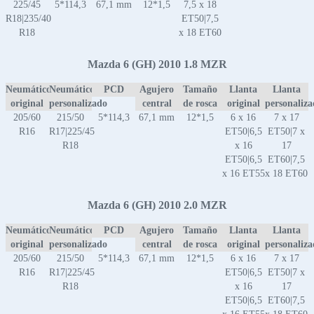
225/45
5*114,3
67,1 mm
12*1,5
7,5 x 18
R18|235/40
ET50|7,5
R18
x 18 ET60
Mazda 6 (GH) 2010 1.8 MZR
Neumático
Neumático
PCD
Agujero
Tamaño
Llanta
Llanta
original
personalizado
central
de rosca
original
personaliz
205/60
215/50
5*114,3
67,1 mm
12*1,5
6 x 16
7 x 17
R16
R17|225/45
ET50|6,5
ET50|7 x
R18
x 16
17
ET50|6,5
ET60|7,5
x 16 ET55
x 18 ET60
Mazda 6 (GH) 2010 2.0 MZR
Neumático
Neumático
PCD
Agujero
Tamaño
Llanta
Llanta
original
personalizado
central
de rosca
original
personaliz
205/60
215/50
5*114,3
67,1 mm
12*1,5
6 x 16
7 x 17
R16
R17|225/45
ET50|6,5
ET50|7 x
R18
x 16
17
ET50|6,5
ET60|7,5