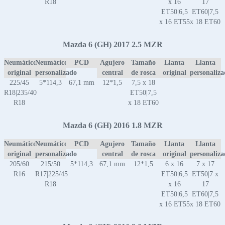
R18
x 16
17
ET50|6,5
ET60|7,5
x 16 ET55
x 18 ET60
Mazda 6 (GH) 2017 2.5 MZR
Neumático
Neumático
PCD
Agujero
Tamaño
Llanta
Llanta
original
personalizado
central
de rosca
original
personaliz
225/45
5*114,3
67,1 mm
12*1,5
7,5 x 18
R18|235/40
ET50|7,5
R18
x 18 ET60
Mazda 6 (GH) 2016 1.8 MZR
Neumático
Neumático
PCD
Agujero
Tamaño
Llanta
Llanta
original
personalizado
central
de rosca
original
personaliz
205/60
215/50
5*114,3
67,1 mm
12*1,5
6 x 16
7 x 17
R16
R17|225/45
ET50|6,5
ET50|7 x
R18
x 16
17
ET50|6,5
ET60|7,5
x 16 ET55
x 18 ET60