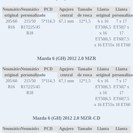
Neumático
Neumático
PCD
Agujero
Tamaño
Llanta
Llanta
original
personalizado
central
de rosca
original
personaliz
205/60
215/50
5*114,3
67,1 mm
12*1,5
6 x 16
7 x 17
R16
R17|225/45
ET50|6,5
ET50|7 x
R18
x 16
17
ET50|6,5
ET60|7,5
x 16 ET55
x 18 ET60
Mazda 6 (GH) 2012 2.0 MZR
Neumático
Neumático
PCD
Agujero
Tamaño
Llanta
Llanta
original
personalizado
central
de rosca
original
personaliz
205/60
215/50
5*114,3
67,1 mm
12*1,5
6 x 16
7 x 17
R16
R17|225/45
ET50|6,5
ET50|7 x
R18
x 16
17
ET50|6,5
ET60|7,5
x 16 ET55
x 18 ET60
Mazda 6 (GH) 2012 2.0 MZR-CD
Neumático
Neumático
PCD
Agujero
Tamaño
Llanta
Llanta