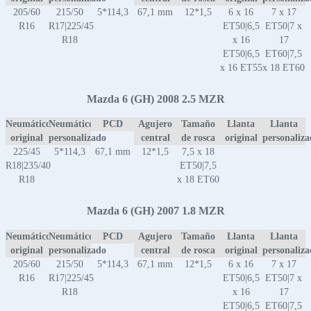
205/60
215/50
5*114,3
67,1 mm
12*1,5
6 x 16
7 x 17
R16
R17|225/45
ET50|6,5
ET50|7 x
R18
x 16
17
ET50|6,5
ET60|7,5
x 16 ET55
x 18 ET60
Mazda 6 (GH) 2008 2.5 MZR
Neumático
Neumático
PCD
Agujero
Tamaño
Llanta
Llanta
original
personalizado
central
de rosca
original
personaliz
225/45
5*114,3
67,1 mm
12*1,5
7,5 x 18
R18|235/40
ET50|7,5
R18
x 18 ET60
Mazda 6 (GH) 2007 1.8 MZR
Neumático
Neumático
PCD
Agujero
Tamaño
Llanta
Llanta
original
personalizado
central
de rosca
original
personaliz
205/60
215/50
5*114,3
67,1 mm
12*1,5
6 x 16
7 x 17
R16
R17|225/45
ET50|6,5
ET50|7 x
R18
x 16
17
ET50|6,5
ET60|7,5