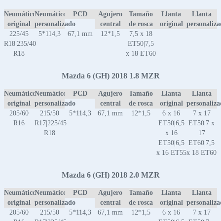
Neumático
Neumático
PCD
Agujero
Tamaño
Llanta
Llanta
original
personalizado
central
de rosca
original
personaliz
225/45
5*114,3
67,1 mm
12*1,5
7,5 x 18
R18|235/40
ET50|7,5
R18
x 18 ET60
Mazda 6 (GH) 2018 1.8 MZR
Neumático
Neumático
PCD
Agujero
Tamaño
Llanta
Llanta
original
personalizado
central
de rosca
original
personaliz
205/60
215/50
5*114,3
67,1 mm
12*1,5
6 x 16
7 x 17
R16
R17|225/45
ET50|6,5
ET50|7 x
R18
x 16
17
ET50|6,5
ET60|7,5
x 16 ET55
x 18 ET60
Mazda 6 (GH) 2018 2.0 MZR
Neumático
Neumático
PCD
Agujero
Tamaño
Llanta
Llanta
original
personalizado
central
de rosca
original
personaliz
205/60
215/50
5*114,3
67,1 mm
12*1,5
6 x 16
7 x 17