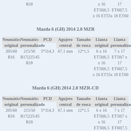
R18
x 16
17
ET50|6,5
ET60|7,5
x 16 ET55
x 18 ET60
Mazda 6 (GH) 2014 2.0 MZR
Neumático
Neumático
PCD
Agujero
Tamaño
Llanta
Llanta
original
personalizado
central
de rosca
original
personaliz
205/60
215/50
5*114,3
67,1 mm
12*1,5
6 x 16
7 x 17
R16
R17|225/45
ET50|6,5
ET50|7 x
R18
x 16
17
ET50|6,5
ET60|7,5
x 16 ET55
x 18 ET60
Mazda 6 (GH) 2014 2.0 MZR-CD
Neumático
Neumático
PCD
Agujero
Tamaño
Llanta
Llanta
original
personalizado
central
de rosca
original
personaliz
205/60
215/50
5*114,3
67,1 mm
12*1,5
6 x 16
7 x 17
R16
R17|225/45
ET50|6,5
ET50|7 x
R18
x 16
17
ET50|6,5
ET60|7,5