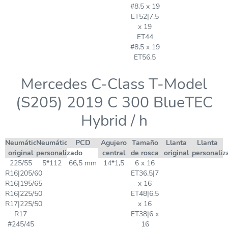
#8,5 x 19
ET52|7,5
x 19
ET44
#8,5 x 19
ET56,5
Mercedes C-Class T-Model
(S205) 2019 C 300 BlueTEC
Hybrid / h
Neumático
Neumático
PCD
Agujero
Tamaño
Llanta
Llanta
original
personalizado
central
de rosca
original
personaliz
225/55
5*112
66,5 mm
14*1,5
6 x 16
R16|205/60
ET36,5|7
R16|195/65
x 16
R16|225/50
ET48|6,5
R17|225/50
x 16
R17
ET38|6 x
#245/45
16