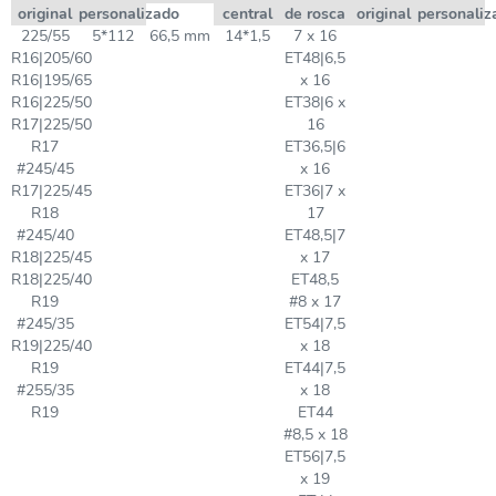
original
personalizado
central
de rosca
original
personaliz
225/55
5*112
66,5 mm
14*1,5
7 x 16
R16|205/60
ET48|6,5
R16|195/65
x 16
R16|225/50
ET38|6 x
R17|225/50
16
R17
ET36,5|6
#245/45
x 16
R17|225/45
ET36|7 x
R18
17
#245/40
ET48,5|7
R18|225/45
x 17
R18|225/40
ET48,5
R19
#8 x 17
#245/35
ET54|7,5
R19|225/40
x 18
R19
ET44|7,5
#255/35
x 18
R19
ET44
#8,5 x 18
ET56|7,5
x 19