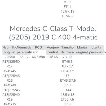
x 19
ET44
#8,5 x 19
ET56,5
Mercedes C-Class T-Model
(S205) 2019 C 400 4-matic
Neumático
Neumático
PCD
Agujero
Tamaño
Llanta
Llanta
original
personalizado
central
de rosca
original
personaliz
225/50
5*112
66,5 mm
14*1,5
7 x 17
R17|225/50
ET48,5
R17
#8 x 17
#245/45
ET54|7 x
R17|225/45
17
R18
ET48,5|7,5
#245/40
x 18
R18|225/45
ET44
R18|225/40
#8,5 x 18
R19
ET56|7,5
#245/35
x 18