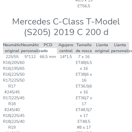
#8,5 x 19
ET56,5
Mercedes C-Class T-Model
(S205) 2019 C 200 d
Neumático
Neumático
PCD
Agujero
Tamaño
Llanta
Llanta
original
personalizado
central
de rosca
original
personaliz
225/55
5*112
66,5 mm
14*1,5
7 x 16
R16|205/60
ET48|6,5
R16|195/65
x 16
R16|225/50
ET38|6 x
R17|225/50
16
R17
ET36,5|6
#245/45
x 16
R17|225/45
ET36|7 x
R18
17
#245/40
ET48,5|7
R18|225/45
x 17
R18|225/40
ET48,5
R19
#8 x 17