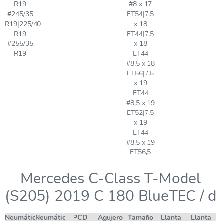
R19
#8 x 17
#245/35
ET54|7,5
R19|225/40
x 18
R19
ET44|7,5
#255/35
x 18
R19
ET44
#8,5 x 18
ET56|7,5
x 19
ET44
#8,5 x 19
ET52|7,5
x 19
ET44
#8,5 x 19
ET56,5
Mercedes C-Class T-Model
(S205) 2019 C 180 BlueTEC / d
Neumático
Neumático
PCD
Agujero
Tamaño
Llanta
Llanta