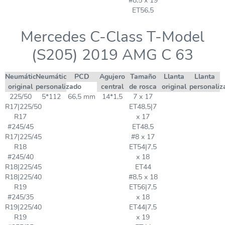
#8,5 x 19
ET56,5
Mercedes C-Class T-Model
(S205) 2019 AMG C 63
Neumático
Neumático
PCD
Agujero
Tamaño
Llanta
Llanta
original
personalizado
central
de rosca
original
personaliz
225/50
5*112
66,5 mm
14*1,5
7 x 17
R17|225/50
ET48,5|7
R17
x 17
#245/45
ET48,5
R17|225/45
#8 x 17
R18
ET54|7,5
#245/40
x 18
R18|225/45
ET44
R18|225/40
#8,5 x 18
R19
ET56|7,5
#245/35
x 18
R19|225/40
ET44|7,5
R19
x 19