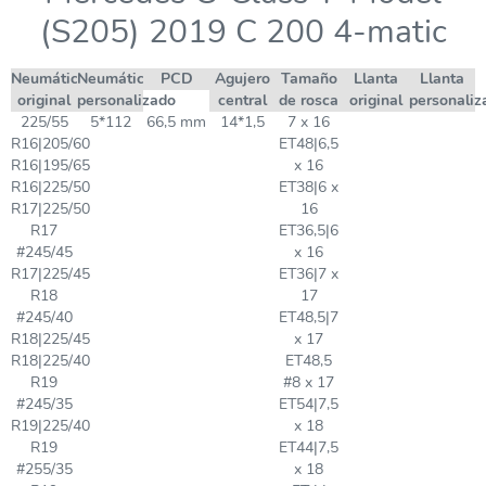
(S205) 2019 C 200 4-matic
Neumático
Neumático
PCD
Agujero
Tamaño
Llanta
Llanta
original
personalizado
central
de rosca
original
personaliz
225/55
5*112
66,5 mm
14*1,5
7 x 16
R16|205/60
ET48|6,5
R16|195/65
x 16
R16|225/50
ET38|6 x
R17|225/50
16
R17
ET36,5|6
#245/45
x 16
R17|225/45
ET36|7 x
R18
17
#245/40
ET48,5|7
R18|225/45
x 17
R18|225/40
ET48,5
R19
#8 x 17
#245/35
ET54|7,5
R19|225/40
x 18
R19
ET44|7,5
#255/35
x 18