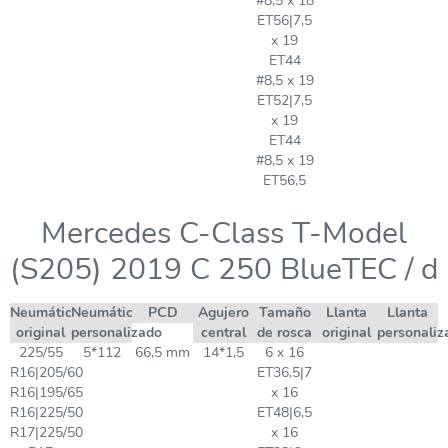
#8,5 x 18
ET56|7,5
x 19
ET44
#8,5 x 19
ET52|7,5
x 19
ET44
#8,5 x 19
ET56,5
Mercedes C-Class T-Model
(S205) 2019 C 250 BlueTEC / d
Neumático
Neumático
PCD
Agujero
Tamaño
Llanta
Llanta
original
personalizado
central
de rosca
original
personaliz
225/55
5*112
66,5 mm
14*1,5
6 x 16
R16|205/60
ET36,5|7
R16|195/65
x 16
R16|225/50
ET48|6,5
R17|225/50
x 16