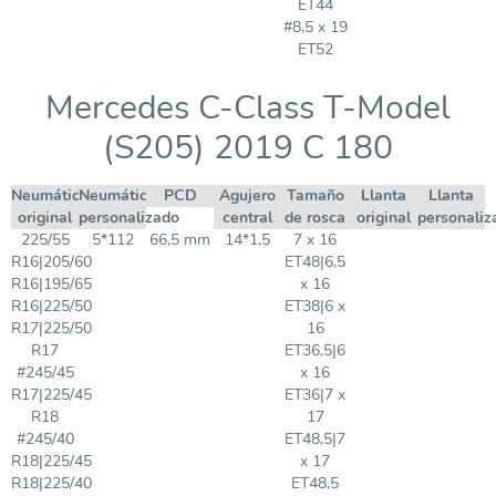
ET44
#8,5 x 19
ET52
Mercedes C-Class T-Model
(S205) 2019 C 180
Neumático
Neumático
PCD
Agujero
Tamaño
Llanta
Llanta
original
personalizado
central
de rosca
original
personaliz
225/55
5*112
66,5 mm
14*1,5
7 x 16
R16|205/60
ET48|6,5
R16|195/65
x 16
R16|225/50
ET38|6 x
R17|225/50
16
R17
ET36,5|6
#245/45
x 16
R17|225/45
ET36|7 x
R18
17
#245/40
ET48,5|7
R18|225/45
x 17
R18|225/40
ET48,5