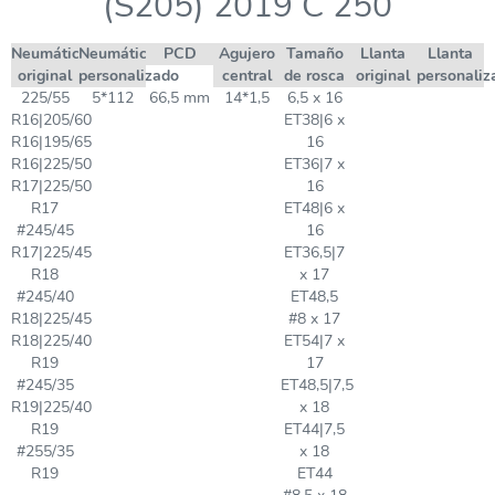
(S205) 2019 C 250
Neumático
Neumático
PCD
Agujero
Tamaño
Llanta
Llanta
original
personalizado
central
de rosca
original
personaliz
225/55
5*112
66,5 mm
14*1,5
6,5 x 16
R16|205/60
ET38|6 x
R16|195/65
16
R16|225/50
ET36|7 x
R17|225/50
16
R17
ET48|6 x
#245/45
16
R17|225/45
ET36,5|7
R18
x 17
#245/40
ET48,5
R18|225/45
#8 x 17
R18|225/40
ET54|7 x
R19
17
#245/35
ET48,5|7,5
R19|225/40
x 18
R19
ET44|7,5
#255/35
x 18
R19
ET44