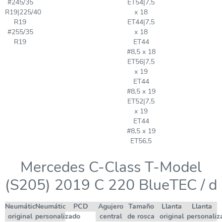
#245/35
ET54|7,5
R19|225/40
x 18
R19
ET44|7,5
#255/35
x 18
R19
ET44
#8,5 x 18
ET56|7,5
x 19
ET44
#8,5 x 19
ET52|7,5
x 19
ET44
#8,5 x 19
ET56,5
Mercedes C-Class T-Model
(S205) 2019 C 220 BlueTEC / d
Neumático
Neumático
PCD
Agujero
Tamaño
Llanta
Llanta
original
personalizado
central
de rosca
original
personaliz