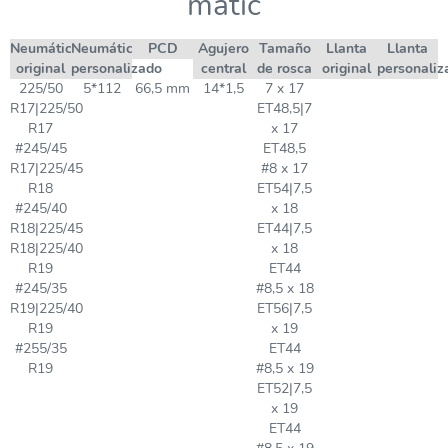
matic
Neumático
Neumático
PCD
Agujero
Tamaño
Llanta
Llanta
original
personalizado
central
de rosca
original
personaliz
225/50
5*112
66,5 mm
14*1,5
7 x 17
R17|225/50
ET48,5|7
R17
x 17
#245/45
ET48,5
R17|225/45
#8 x 17
R18
ET54|7,5
#245/40
x 18
R18|225/45
ET44|7,5
R18|225/40
x 18
R19
ET44
#245/35
#8,5 x 18
R19|225/40
ET56|7,5
R19
x 19
#255/35
ET44
R19
#8,5 x 19
ET52|7,5
x 19
ET44