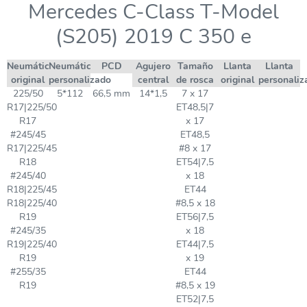
Mercedes C-Class T-Model
(S205) 2019 C 350 e
Neumático
Neumático
PCD
Agujero
Tamaño
Llanta
Llanta
original
personalizado
central
de rosca
original
personaliz
225/50
5*112
66,5 mm
14*1,5
7 x 17
R17|225/50
ET48,5|7
R17
x 17
#245/45
ET48,5
R17|225/45
#8 x 17
R18
ET54|7,5
#245/40
x 18
R18|225/45
ET44
R18|225/40
#8,5 x 18
R19
ET56|7,5
#245/35
x 18
R19|225/40
ET44|7,5
R19
x 19
#255/35
ET44
R19
#8,5 x 19
ET52|7,5