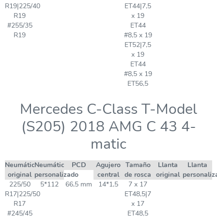
R19|225/40
ET44|7,5
R19
x 19
#255/35
ET44
R19
#8,5 x 19
ET52|7,5
x 19
ET44
#8,5 x 19
ET56,5
Mercedes C-Class T-Model
(S205) 2018 AMG C 43 4-
matic
Neumático
Neumático
PCD
Agujero
Tamaño
Llanta
Llanta
original
personalizado
central
de rosca
original
personaliz
225/50
5*112
66,5 mm
14*1,5
7 x 17
R17|225/50
ET48,5|7
R17
x 17
#245/45
ET48,5