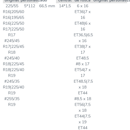
original
personalizado
central
de rosca
original
personaliz
225/55
5*112
66,5 mm
14*1,5
6 x 16
R16|205/60
ET36|7 x
R16|195/65
16
R16|225/50
ET48|6 x
R17|225/50
16
R17
ET36,5|6,5
#245/45
x 16
R17|225/45
ET38|7 x
R18
17
#245/40
ET48,5
R18|225/45
#8 x 17
R18|225/40
ET54|7 x
R19
17
#245/35
ET48,5|7,5
R19|225/40
x 18
R19
ET44
#255/35
#8,5 x 18
R19
ET56|7,5
x 18
ET44|7,5
x 19
ET44