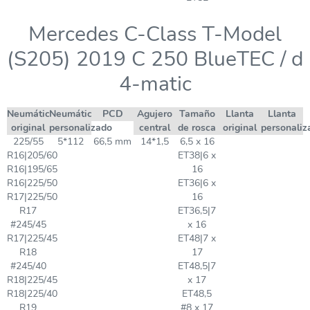
Mercedes C-Class T-Model
(S205) 2019 C 250 BlueTEC / d
4-matic
Neumático
Neumático
PCD
Agujero
Tamaño
Llanta
Llanta
original
personalizado
central
de rosca
original
personaliz
225/55
5*112
66,5 mm
14*1,5
6,5 x 16
R16|205/60
ET38|6 x
R16|195/65
16
R16|225/50
ET36|6 x
R17|225/50
16
R17
ET36,5|7
#245/45
x 16
R17|225/45
ET48|7 x
R18
17
#245/40
ET48,5|7
R18|225/45
x 17
R18|225/40
ET48,5
R19
#8 x 17