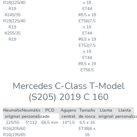
R18|225/40
x 18
R19
ET44
#245/35
#8,5 x 18
R19|225/40
ET56|7,5
R19
x 19
#255/35
ET44
R19
#8,5 x 19
ET52|7,5
x 19
ET44
#8,5 x 19
ET56,5
Mercedes C-Class T-Model
(S205) 2019 C 160
Neumático
Neumático
PCD
Agujero
Tamaño
Llanta
Llanta
original
personalizado
central
de rosca
original
personaliz
225/55
5*112
66,5 mm
14*1,5
6,5 x 16
R16|205/60
ET38|6 x
R16|195/65
16