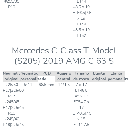
#255/35
ET44
R19
#8,5 x 19
ET56,5|7,5
x 19
ET44
#8,5 x 19
ET52
Mercedes C-Class T-Model
(S205) 2019 AMG C 63 S
Neumático
Neumático
PCD
Agujero
Tamaño
Llanta
Llanta
original
personalizado
central
de rosca
original
personaliz
225/50
5*112
66,5 mm
14*1,5
7 x 17
R17|225/50
ET48,5
R17
#8 x 17
#245/45
ET54|7 x
R17|225/45
17
R18
ET48,5|7,5
#245/40
x 18
R18|225/45
ET44|7,5