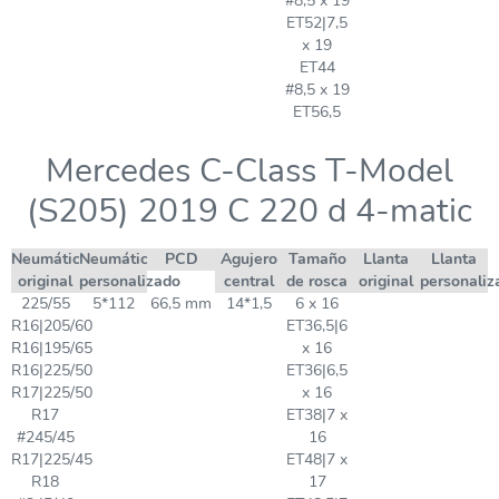
#8,5 x 19
ET52|7,5
x 19
ET44
#8,5 x 19
ET56,5
Mercedes C-Class T-Model
(S205) 2019 C 220 d 4-matic
Neumático
Neumático
PCD
Agujero
Tamaño
Llanta
Llanta
original
personalizado
central
de rosca
original
personaliz
225/55
5*112
66,5 mm
14*1,5
6 x 16
R16|205/60
ET36,5|6
R16|195/65
x 16
R16|225/50
ET36|6,5
R17|225/50
x 16
R17
ET38|7 x
#245/45
16
R17|225/45
ET48|7 x
R18
17