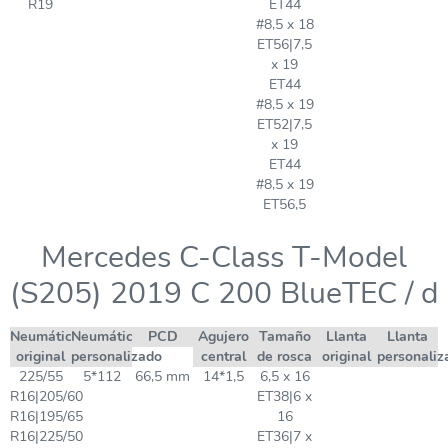
R19
ET44
#8,5 x 18
ET56|7,5
x 19
ET44
#8,5 x 19
ET52|7,5
x 19
ET44
#8,5 x 19
ET56,5
Mercedes C-Class T-Model
(S205) 2019 C 200 BlueTEC / d
Neumático
Neumático
PCD
Agujero
Tamaño
Llanta
Llanta
original
personalizado
central
de rosca
original
personaliz
225/55
5*112
66,5 mm
14*1,5
6,5 x 16
R16|205/60
ET38|6 x
R16|195/65
16
R16|225/50
ET36|7 x