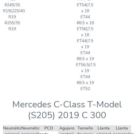
#245/35
ET54|7,5
R19|225/40
x 18
R19
ET44
#255/35
#8,5 x 18
R19
ET56|7,5
x 18
ET44|7,5
x 19
ET44
#8,5 x 19
ET56,5|7,5
x 19
ET44
#8,5 x 19
ET52
Mercedes C-Class T-Model
(S205) 2019 C 300
Neumático
Neumático
PCD
Agujero
Tamaño
Llanta
Llanta