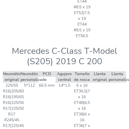
ET44
#8,5 x 19
ET52|7,5
x 19
ET44
#8,5 x 19
ET56,5
Mercedes C-Class T-Model
(S205) 2019 C 200
Neumático
Neumático
PCD
Agujero
Tamaño
Llanta
Llanta
original
personalizado
central
de rosca
original
personaliz
225/55
5*112
66,5 mm
14*1,5
6 x 16
R16|205/60
ET36,5|7
R16|195/65
x 16
R16|225/50
ET48|6,5
R17|225/50
x 16
R17
ET38|6 x
#245/45
16
R17|225/45
ET36|7 x