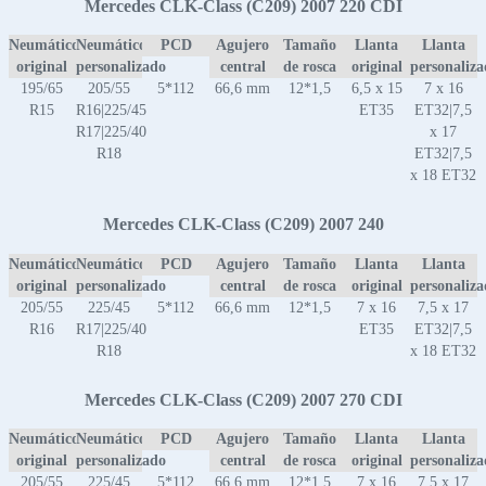
Mercedes CLK-Class (C209) 2007 220 CDI
Neumático
Neumático
PCD
Agujero
Tamaño
Llanta
Llanta
original
personalizado
central
de rosca
original
personaliz
195/65
205/55
5*112
66,6 mm
12*1,5
6,5 x 15
7 x 16
R15
R16|225/45
ET35
ET32|7,5
R17|225/40
x 17
R18
ET32|7,5
x 18 ET32
Mercedes CLK-Class (C209) 2007 240
Neumático
Neumático
PCD
Agujero
Tamaño
Llanta
Llanta
original
personalizado
central
de rosca
original
personaliz
205/55
225/45
5*112
66,6 mm
12*1,5
7 x 16
7,5 x 17
R16
R17|225/40
ET35
ET32|7,5
R18
x 18 ET32
Mercedes CLK-Class (C209) 2007 270 CDI
Neumático
Neumático
PCD
Agujero
Tamaño
Llanta
Llanta
original
personalizado
central
de rosca
original
personaliz
205/55
225/45
5*112
66,6 mm
12*1,5
7 x 16
7,5 x 17