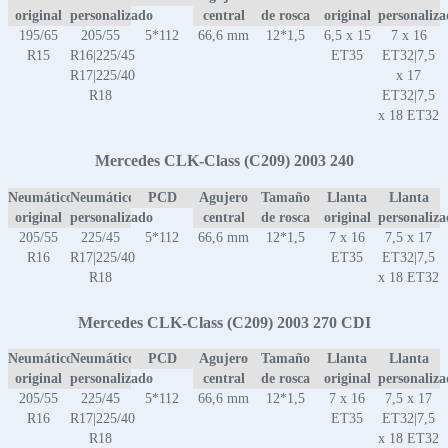
original
personalizado
central
de rosca
original
personaliz
195/65
205/55
5*112
66,6 mm
12*1,5
6,5 x 15
7 x 16
R15
R16|225/45
ET35
ET32|7,5
R17|225/40
x 17
R18
ET32|7,5
x 18 ET32
Mercedes CLK-Class (C209) 2003 240
Neumático
Neumático
PCD
Agujero
Tamaño
Llanta
Llanta
original
personalizado
central
de rosca
original
personaliz
205/55
225/45
5*112
66,6 mm
12*1,5
7 x 16
7,5 x 17
R16
R17|225/40
ET35
ET32|7,5
R18
x 18 ET32
Mercedes CLK-Class (C209) 2003 270 CDI
Neumático
Neumático
PCD
Agujero
Tamaño
Llanta
Llanta
original
personalizado
central
de rosca
original
personaliz
205/55
225/45
5*112
66,6 mm
12*1,5
7 x 16
7,5 x 17
R16
R17|225/40
ET35
ET32|7,5
R18
x 18 ET32