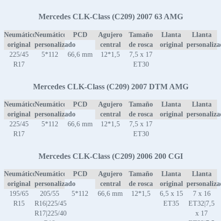
Mercedes CLK-Class (C209) 2007 63 AMG
Neumático
Neumático
PCD
Agujero
Tamaño
Llanta
Llanta
original
personalizado
central
de rosca
original
personaliz
225/45
5*112
66,6 mm
12*1,5
7,5 x 17
R17
ET30
Mercedes CLK-Class (C209) 2007 DTM AMG
Neumático
Neumático
PCD
Agujero
Tamaño
Llanta
Llanta
original
personalizado
central
de rosca
original
personaliz
225/45
5*112
66,6 mm
12*1,5
7,5 x 17
R17
ET30
Mercedes CLK-Class (C209) 2006 200 CGI
Neumático
Neumático
PCD
Agujero
Tamaño
Llanta
Llanta
original
personalizado
central
de rosca
original
personaliz
195/65
205/55
5*112
66,6 mm
12*1,5
6,5 x 15
7 x 16
R15
R16|225/45
ET35
ET32|7,5
R17|225/40
x 17