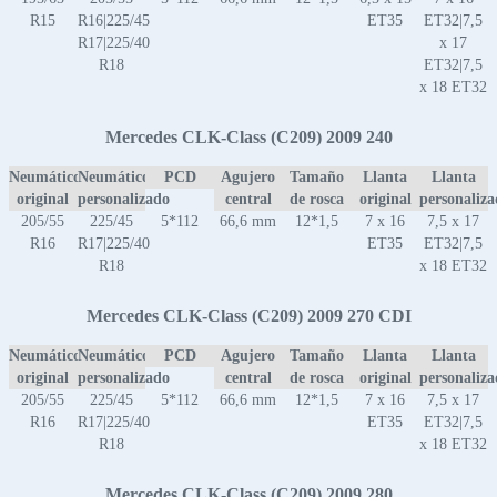
R15
R16|225/45
ET35
ET32|7,5
R17|225/40
x 17
R18
ET32|7,5
x 18 ET32
Mercedes CLK-Class (C209) 2009 240
Neumático
Neumático
PCD
Agujero
Tamaño
Llanta
Llanta
original
personalizado
central
de rosca
original
personaliz
205/55
225/45
5*112
66,6 mm
12*1,5
7 x 16
7,5 x 17
R16
R17|225/40
ET35
ET32|7,5
R18
x 18 ET32
Mercedes CLK-Class (C209) 2009 270 CDI
Neumático
Neumático
PCD
Agujero
Tamaño
Llanta
Llanta
original
personalizado
central
de rosca
original
personaliz
205/55
225/45
5*112
66,6 mm
12*1,5
7 x 16
7,5 x 17
R16
R17|225/40
ET35
ET32|7,5
R18
x 18 ET32
Mercedes CLK-Class (C209) 2009 280