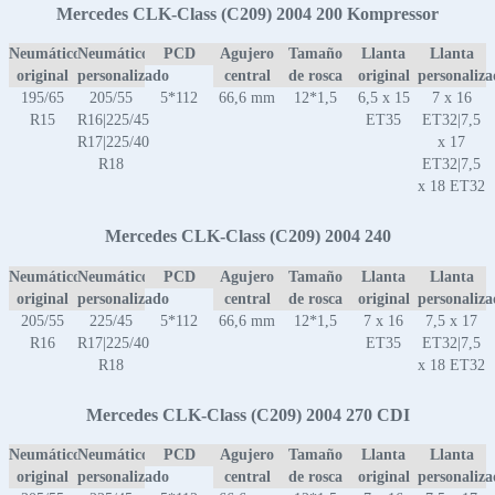
Mercedes CLK-Class (C209) 2004 200 Kompressor
Neumático
Neumático
PCD
Agujero
Tamaño
Llanta
Llanta
original
personalizado
central
de rosca
original
personaliz
195/65
205/55
5*112
66,6 mm
12*1,5
6,5 x 15
7 x 16
R15
R16|225/45
ET35
ET32|7,5
R17|225/40
x 17
R18
ET32|7,5
x 18 ET32
Mercedes CLK-Class (C209) 2004 240
Neumático
Neumático
PCD
Agujero
Tamaño
Llanta
Llanta
original
personalizado
central
de rosca
original
personaliz
205/55
225/45
5*112
66,6 mm
12*1,5
7 x 16
7,5 x 17
R16
R17|225/40
ET35
ET32|7,5
R18
x 18 ET32
Mercedes CLK-Class (C209) 2004 270 CDI
Neumático
Neumático
PCD
Agujero
Tamaño
Llanta
Llanta
original
personalizado
central
de rosca
original
personaliz