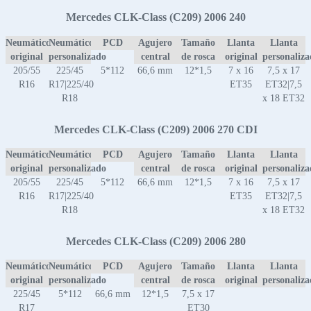
Mercedes CLK-Class (C209) 2006 240
Neumático
Neumático
PCD
Agujero
Tamaño
Llanta
Llanta
original
personalizado
central
de rosca
original
personaliz
205/55
225/45
5*112
66,6 mm
12*1,5
7 x 16
7,5 x 17
R16
R17|225/40
ET35
ET32|7,5
R18
x 18 ET32
Mercedes CLK-Class (C209) 2006 270 CDI
Neumático
Neumático
PCD
Agujero
Tamaño
Llanta
Llanta
original
personalizado
central
de rosca
original
personaliz
205/55
225/45
5*112
66,6 mm
12*1,5
7 x 16
7,5 x 17
R16
R17|225/40
ET35
ET32|7,5
R18
x 18 ET32
Mercedes CLK-Class (C209) 2006 280
Neumático
Neumático
PCD
Agujero
Tamaño
Llanta
Llanta
original
personalizado
central
de rosca
original
personaliz
225/45
5*112
66,6 mm
12*1,5
7,5 x 17
R17
ET30