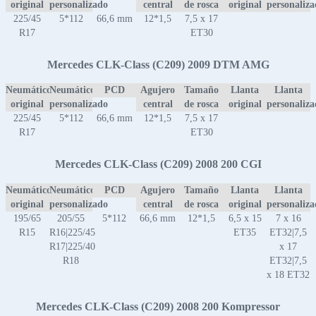
original
personalizado
central
de rosca
original
personaliz
225/45
5*112
66,6 mm
12*1,5
7,5 x 17
R17
ET30
Mercedes CLK-Class (C209) 2009 DTM AMG
Neumático
Neumático
PCD
Agujero
Tamaño
Llanta
Llanta
original
personalizado
central
de rosca
original
personaliz
225/45
5*112
66,6 mm
12*1,5
7,5 x 17
R17
ET30
Mercedes CLK-Class (C209) 2008 200 CGI
Neumático
Neumático
PCD
Agujero
Tamaño
Llanta
Llanta
original
personalizado
central
de rosca
original
personaliz
195/65
205/55
5*112
66,6 mm
12*1,5
6,5 x 15
7 x 16
R15
R16|225/45
ET35
ET32|7,5
R17|225/40
x 17
R18
ET32|7,5
x 18 ET32
Mercedes CLK-Class (C209) 2008 200 Kompressor