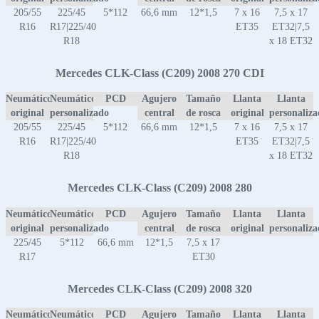
205/55
225/45
5*112
66,6 mm
12*1,5
7 x 16
7,5 x 17
R16
R17|225/40
ET35
ET32|7,5
R18
x 18 ET32
Mercedes CLK-Class (C209) 2008 270 CDI
Neumático
Neumático
PCD
Agujero
Tamaño
Llanta
Llanta
original
personalizado
central
de rosca
original
personaliz
205/55
225/45
5*112
66,6 mm
12*1,5
7 x 16
7,5 x 17
R16
R17|225/40
ET35
ET32|7,5
R18
x 18 ET32
Mercedes CLK-Class (C209) 2008 280
Neumático
Neumático
PCD
Agujero
Tamaño
Llanta
Llanta
original
personalizado
central
de rosca
original
personaliz
225/45
5*112
66,6 mm
12*1,5
7,5 x 17
R17
ET30
Mercedes CLK-Class (C209) 2008 320
Neumático
Neumático
PCD
Agujero
Tamaño
Llanta
Llanta