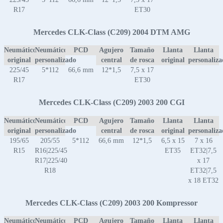
R17
ET30
Mercedes CLK-Class (C209) 2004 DTM AMG
Neumático
Neumático
PCD
Agujero
Tamaño
Llanta
Llanta
original
personalizado
central
de rosca
original
personaliz
225/45
5*112
66,6 mm
12*1,5
7,5 x 17
R17
ET30
Mercedes CLK-Class (C209) 2003 200 CGI
Neumático
Neumático
PCD
Agujero
Tamaño
Llanta
Llanta
original
personalizado
central
de rosca
original
personaliz
195/65
205/55
5*112
66,6 mm
12*1,5
6,5 x 15
7 x 16
R15
R16|225/45
ET35
ET32|7,5
R17|225/40
x 17
R18
ET32|7,5
x 18 ET32
Mercedes CLK-Class (C209) 2003 200 Kompressor
Neumático
Neumático
PCD
Agujero
Tamaño
Llanta
Llanta