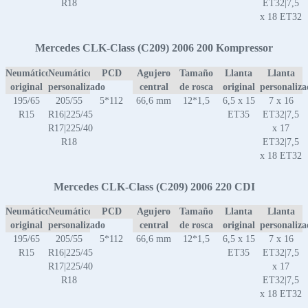
R18
ET32|7,5
x 18 ET32
Mercedes CLK-Class (C209) 2006 200 Kompressor
Neumático
Neumático
PCD
Agujero
Tamaño
Llanta
Llanta
original
personalizado
central
de rosca
original
personaliz
195/65
205/55
5*112
66,6 mm
12*1,5
6,5 x 15
7 x 16
R15
R16|225/45
ET35
ET32|7,5
R17|225/40
x 17
R18
ET32|7,5
x 18 ET32
Mercedes CLK-Class (C209) 2006 220 CDI
Neumático
Neumático
PCD
Agujero
Tamaño
Llanta
Llanta
original
personalizado
central
de rosca
original
personaliz
195/65
205/55
5*112
66,6 mm
12*1,5
6,5 x 15
7 x 16
R15
R16|225/45
ET35
ET32|7,5
R17|225/40
x 17
R18
ET32|7,5
x 18 ET32