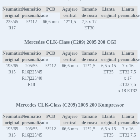
Neumático
Neumático
PCD
Agujero
Tamaño
Llanta
Llanta
original
personalizado
central
de rosca
original
personaliz
225/45
5*112
66,6 mm
12*1,5
7,5 x 17
R17
ET30
Mercedes CLK-Class (C209) 2005 200 CGI
Neumático
Neumático
PCD
Agujero
Tamaño
Llanta
Llanta
original
personalizado
central
de rosca
original
personaliz
195/65
205/55
5*112
66,6 mm
12*1,5
6,5 x 15
7 x 16
R15
R16|225/45
ET35
ET32|7,5
R17|225/40
x 17
R18
ET32|7,5
x 18 ET32
Mercedes CLK-Class (C209) 2005 200 Kompressor
Neumático
Neumático
PCD
Agujero
Tamaño
Llanta
Llanta
original
personalizado
central
de rosca
original
personaliz
195/65
205/55
5*112
66,6 mm
12*1,5
6,5 x 15
7 x 16
R15
R16|225/45
ET35
ET32|7,5