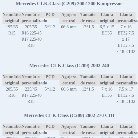
Mercedes CLK-Class (C209) 2002 200 Kompressor
Neumático
Neumático
PCD
Agujero
Tamaño
Llanta
Llanta
original
personalizado
central
de rosca
original
personaliz
195/65
205/55
5*112
66,6 mm
12*1,5
6,5 x 15
7 x 16
R15
R16|225/45
ET35
ET32|7,5
R17|225/40
x 17
R18
ET32|7,5
x 18 ET32
Mercedes CLK-Class (C209) 2002 240
Neumático
Neumático
PCD
Agujero
Tamaño
Llanta
Llanta
original
personalizado
central
de rosca
original
personaliz
205/55
225/45
5*112
66,6 mm
12*1,5
7 x 16
7,5 x 17
R16
R17|225/40
ET35
ET32|7,5
R18
x 18 ET32
Mercedes CLK-Class (C209) 2002 270 CDI
Neumático
Neumático
PCD
Agujero
Tamaño
Llanta
Llanta
original
personalizado
central
de rosca
original
personaliz