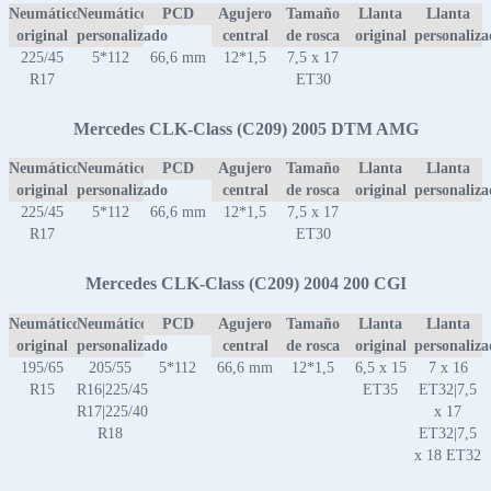
Neumático
Neumático
PCD
Agujero
Tamaño
Llanta
Llanta
original
personalizado
central
de rosca
original
personaliz
225/45
5*112
66,6 mm
12*1,5
7,5 x 17
R17
ET30
Mercedes CLK-Class (C209) 2005 DTM AMG
Neumático
Neumático
PCD
Agujero
Tamaño
Llanta
Llanta
original
personalizado
central
de rosca
original
personaliz
225/45
5*112
66,6 mm
12*1,5
7,5 x 17
R17
ET30
Mercedes CLK-Class (C209) 2004 200 CGI
Neumático
Neumático
PCD
Agujero
Tamaño
Llanta
Llanta
original
personalizado
central
de rosca
original
personaliz
195/65
205/55
5*112
66,6 mm
12*1,5
6,5 x 15
7 x 16
R15
R16|225/45
ET35
ET32|7,5
R17|225/40
x 17
R18
ET32|7,5
x 18 ET32