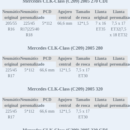
Mercedes CLK-Class (C209) 2005 270 CDI
Neumático
Neumático
PCD
Agujero
Tamaño
Llanta
Llanta
original
personalizado
central
de rosca
original
personaliz
205/55
225/45
5*112
66,6 mm
12*1,5
7 x 16
7,5 x 17
R16
R17|225/40
ET35
ET32|7,5
R18
x 18 ET32
Mercedes CLK-Class (C209) 2005 280
Neumático
Neumático
PCD
Agujero
Tamaño
Llanta
Llanta
original
personalizado
central
de rosca
original
personaliz
225/45
5*112
66,6 mm
12*1,5
7,5 x 17
R17
ET30
Mercedes CLK-Class (C209) 2005 320
Neumático
Neumático
PCD
Agujero
Tamaño
Llanta
Llanta
original
personalizado
central
de rosca
original
personaliz
225/45
5*112
66,6 mm
12*1,5
7,5 x 17
R17
ET30