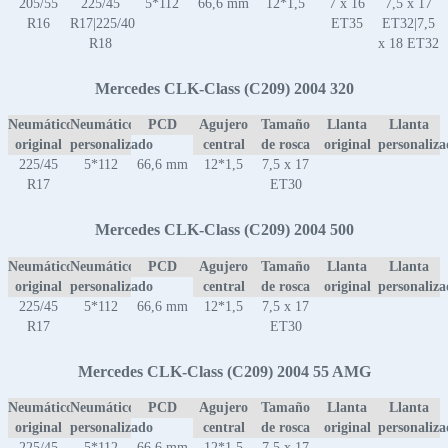
205/55
225/45
5*112
66,6 mm
12*1,5
7 x 16
7,5 x 17
R16
R17|225/40
ET35
ET32|7,5
R18
x 18 ET32
Mercedes CLK-Class (C209) 2004 320
Neumático
Neumático
PCD
Agujero
Tamaño
Llanta
Llanta
original
personalizado
central
de rosca
original
personaliz
225/45
5*112
66,6 mm
12*1,5
7,5 x 17
R17
ET30
Mercedes CLK-Class (C209) 2004 500
Neumático
Neumático
PCD
Agujero
Tamaño
Llanta
Llanta
original
personalizado
central
de rosca
original
personaliz
225/45
5*112
66,6 mm
12*1,5
7,5 x 17
R17
ET30
Mercedes CLK-Class (C209) 2004 55 AMG
Neumático
Neumático
PCD
Agujero
Tamaño
Llanta
Llanta
original
personalizado
central
de rosca
original
personaliz
225/45
5*112
66,6 mm
12*1,5
7,5 x 17