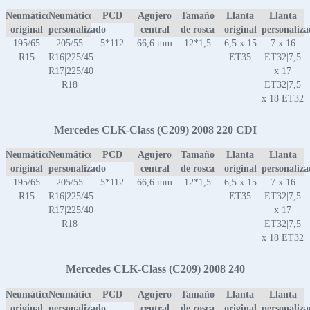
Neumático
Neumático
PCD
Agujero
Tamaño
Llanta
Llanta
original
personalizado
central
de rosca
original
personaliz
195/65
205/55
5*112
66,6 mm
12*1,5
6,5 x 15
7 x 16
R15
R16|225/45
ET35
ET32|7,5
R17|225/40
x 17
R18
ET32|7,5
x 18 ET32
Mercedes CLK-Class (C209) 2008 220 CDI
Neumático
Neumático
PCD
Agujero
Tamaño
Llanta
Llanta
original
personalizado
central
de rosca
original
personaliz
195/65
205/55
5*112
66,6 mm
12*1,5
6,5 x 15
7 x 16
R15
R16|225/45
ET35
ET32|7,5
R17|225/40
x 17
R18
ET32|7,5
x 18 ET32
Mercedes CLK-Class (C209) 2008 240
Neumático
Neumático
PCD
Agujero
Tamaño
Llanta
Llanta
original
personalizado
central
de rosca
original
personaliz