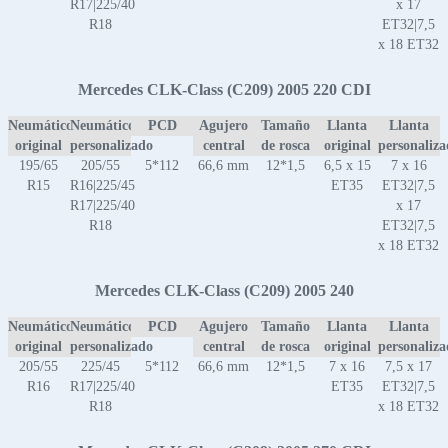
R17|225/40
x 17
R18
ET32|7,5
x 18 ET32
Mercedes CLK-Class (C209) 2005 220 CDI
Neumático
Neumático
PCD
Agujero
Tamaño
Llanta
Llanta
original
personalizado
central
de rosca
original
personaliz
195/65
205/55
5*112
66,6 mm
12*1,5
6,5 x 15
7 x 16
R15
R16|225/45
ET35
ET32|7,5
R17|225/40
x 17
R18
ET32|7,5
x 18 ET32
Mercedes CLK-Class (C209) 2005 240
Neumático
Neumático
PCD
Agujero
Tamaño
Llanta
Llanta
original
personalizado
central
de rosca
original
personaliz
205/55
225/45
5*112
66,6 mm
12*1,5
7 x 16
7,5 x 17
R16
R17|225/40
ET35
ET32|7,5
R18
x 18 ET32