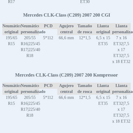
R17
ET30
Mercedes CLK-Class (C209) 2007 200 CGI
Neumático
Neumático
PCD
Agujero
Tamaño
Llanta
Llanta
original
personalizado
central
de rosca
original
personaliz
195/65
205/55
5*112
66,6 mm
12*1,5
6,5 x 15
7 x 16
R15
R16|225/45
ET35
ET32|7,5
R17|225/40
x 17
R18
ET32|7,5
x 18 ET32
Mercedes CLK-Class (C209) 2007 200 Kompressor
Neumático
Neumático
PCD
Agujero
Tamaño
Llanta
Llanta
original
personalizado
central
de rosca
original
personaliz
195/65
205/55
5*112
66,6 mm
12*1,5
6,5 x 15
7 x 16
R15
R16|225/45
ET35
ET32|7,5
R17|225/40
x 17
R18
ET32|7,5
x 18 ET32