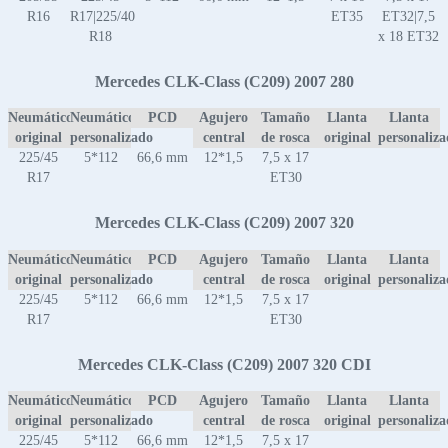
R16
R17|225/40
ET35
ET32|7,5
R18
x 18 ET32
Mercedes CLK-Class (C209) 2007 280
Neumático
Neumático
PCD
Agujero
Tamaño
Llanta
Llanta
original
personalizado
central
de rosca
original
personaliz
225/45
5*112
66,6 mm
12*1,5
7,5 x 17
R17
ET30
Mercedes CLK-Class (C209) 2007 320
Neumático
Neumático
PCD
Agujero
Tamaño
Llanta
Llanta
original
personalizado
central
de rosca
original
personaliz
225/45
5*112
66,6 mm
12*1,5
7,5 x 17
R17
ET30
Mercedes CLK-Class (C209) 2007 320 CDI
Neumático
Neumático
PCD
Agujero
Tamaño
Llanta
Llanta
original
personalizado
central
de rosca
original
personaliz
225/45
5*112
66,6 mm
12*1,5
7,5 x 17