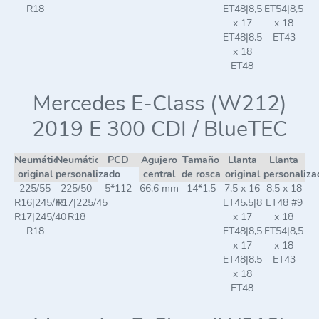
R18
ET48|8,5
ET54|8,5
x 17
x 18
ET48|8,5
ET43
x 18
ET48
Mercedes E-Class (W212)
2019 E 300 CDI / BlueTEC
Neumático
Neumático
PCD
Agujero
Tamaño
Llanta
Llanta
original
personalizado
central
de rosca
original
personaliza
225/55
225/50
5*112
66,6 mm
14*1,5
7,5 x 16
8,5 x 18
R16|245/45
R17|225/45
ET45,5|8
ET48 #9
R17|245/40
R18
x 17
x 18
R18
ET48|8,5
ET54|8,5
x 17
x 18
ET48|8,5
ET43
x 18
ET48