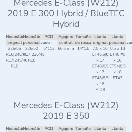
Mercedes E-Class (W212)
2019 E 300 Hybrid / BlueTEC
Hybrid
Neumático
Neumático
PCD
Agujero
Tamaño
Llanta
Llanta
original
personalizado
central
de rosca
original
personaliza
225/55
225/50
5*112
66,6 mm
14*1,5
7,5 x 16
8,5 x 18
R16|245/45
R17|225/45
ET45,5|8
ET48 #9
R17|245/40
R18
x 17
x 18
R18
ET48|8,5
ET54|8,5
x 17
x 18
ET48|8,5
ET43
x 18
ET48
Mercedes E-Class (W212)
2019 E 350
Neumático
Neumático
PCD
Agujero
Tamaño
Llanta
Llanta