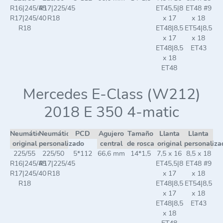
R16|245/45
R17|225/45
ET45,5|8
ET48 #9
R17|245/40
R18
x 17
x 18
R18
ET48|8,5
ET54|8,5
x 17
x 18
ET48|8,5
ET43
x 18
ET48
Mercedes E-Class (W212)
2018 E 350 4-matic
Neumático
Neumático
PCD
Agujero
Tamaño
Llanta
Llanta
original
personalizado
central
de rosca
original
personaliza
225/55
225/50
5*112
66,6 mm
14*1,5
7,5 x 16
8,5 x 18
R16|245/45
R17|225/45
ET45,5|8
ET48 #9
R17|245/40
R18
x 17
x 18
R18
ET48|8,5
ET54|8,5
x 17
x 18
ET48|8,5
ET43
x 18