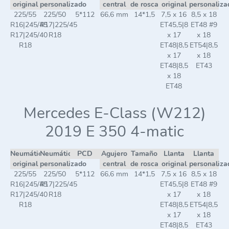
original
personalizado
central
de rosca
original
personaliza
225/55
225/50
5*112
66,6 mm
14*1,5
7,5 x 16
8,5 x 18
R16|245/45
R17|225/45
ET45,5|8
ET48 #9
R17|245/40
R18
x 17
x 18
R18
ET48|8,5
ET54|8,5
x 17
x 18
ET48|8,5
ET43
x 18
ET48
Mercedes E-Class (W212)
2019 E 350 4-matic
Neumático
Neumático
PCD
Agujero
Tamaño
Llanta
Llanta
original
personalizado
central
de rosca
original
personaliza
225/55
225/50
5*112
66,6 mm
14*1,5
7,5 x 16
8,5 x 18
R16|245/45
R17|225/45
ET45,5|8
ET48 #9
R17|245/40
R18
x 17
x 18
R18
ET48|8,5
ET54|8,5
x 17
x 18
ET48|8,5
ET43