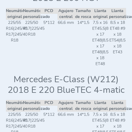
Neumático
Neumático
PCD
Agujero
Tamaño
Llanta
Llanta
original
personalizado
central
de rosca
original
personaliza
225/55
225/50
5*112
66,6 mm
14*1,5
7,5 x 16
8,5 x 18
R16|245/45
R17|225/45
ET45,5|8
ET48 #9
R17|245/40
R18
x 17
x 18
R18
ET48|8,5
ET54|8,5
x 17
x 18
ET48|8,5
ET43
x 18
ET48
Mercedes E-Class (W212)
2018 E 220 BlueTEC 4-matic
Neumático
Neumático
PCD
Agujero
Tamaño
Llanta
Llanta
original
personalizado
central
de rosca
original
personaliza
225/55
225/50
5*112
66,6 mm
14*1,5
7,5 x 16
8,5 x 18
R16|245/45
R17|225/45
ET45,5|8
ET48 #9
R17|245/40
R18
x 17
x 18