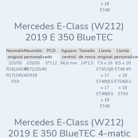
x 18
ET48
Mercedes E-Class (W212)
2019 E 350 BlueTEC
Neumático
Neumático
PCD
Agujero
Tamaño
Llanta
Llanta
original
personalizado
central
de rosca
original
personaliza
225/55
225/50
5*112
66,6 mm
14*1,5
7,5 x 16
8,5 x 18
R16|245/45
R17|225/45
ET45,5|8
ET48 #9
R17|245/40
R18
x 17
x 18
R18
ET48|8,5
ET54|8,5
x 17
x 18
ET48|8,5
ET43
x 18
ET48
Mercedes E-Class (W212)
2019 E 350 BlueTEC 4-matic