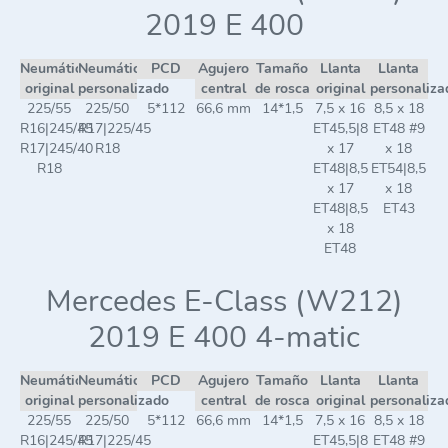
2019 E 400
Neumático
Neumático
PCD
Agujero
Tamaño
Llanta
Llanta
original
personalizado
central
de rosca
original
personaliza
225/55
225/50
5*112
66,6 mm
14*1,5
7,5 x 16
8,5 x 18
R16|245/45
R17|225/45
ET45,5|8
ET48 #9
R17|245/40
R18
x 17
x 18
R18
ET48|8,5
ET54|8,5
x 17
x 18
ET48|8,5
ET43
x 18
ET48
Mercedes E-Class (W212)
2019 E 400 4-matic
Neumático
Neumático
PCD
Agujero
Tamaño
Llanta
Llanta
original
personalizado
central
de rosca
original
personaliza
225/55
225/50
5*112
66,6 mm
14*1,5
7,5 x 16
8,5 x 18
R16|245/45
R17|225/45
ET45,5|8
ET48 #9