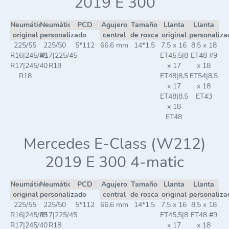
2019 E 300
Neumático
Neumático
PCD
Agujero
Tamaño
Llanta
Llanta
original
personalizado
central
de rosca
original
personaliza
225/55
225/50
5*112
66,6 mm
14*1,5
7,5 x 16
8,5 x 18
R16|245/45
R17|225/45
ET45,5|8
ET48 #9
R17|245/40
R18
x 17
x 18
R18
ET48|8,5
ET54|8,5
x 17
x 18
ET48|8,5
ET43
x 18
ET48
Mercedes E-Class (W212)
2019 E 300 4-matic
Neumático
Neumático
PCD
Agujero
Tamaño
Llanta
Llanta
original
personalizado
central
de rosca
original
personaliza
225/55
225/50
5*112
66,6 mm
14*1,5
7,5 x 16
8,5 x 18
R16|245/45
R17|225/45
ET45,5|8
ET48 #9
R17|245/40
R18
x 17
x 18