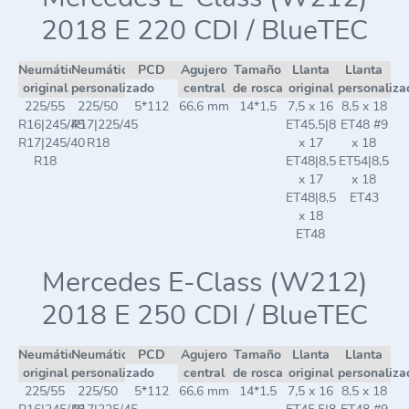
2018 E 220 CDI / BlueTEC
Neumático
Neumático
PCD
Agujero
Tamaño
Llanta
Llanta
original
personalizado
central
de rosca
original
personaliza
225/55
225/50
5*112
66,6 mm
14*1,5
7,5 x 16
8,5 x 18
R16|245/45
R17|225/45
ET45,5|8
ET48 #9
R17|245/40
R18
x 17
x 18
R18
ET48|8,5
ET54|8,5
x 17
x 18
ET48|8,5
ET43
x 18
ET48
Mercedes E-Class (W212)
2018 E 250 CDI / BlueTEC
Neumático
Neumático
PCD
Agujero
Tamaño
Llanta
Llanta
original
personalizado
central
de rosca
original
personaliza
225/55
225/50
5*112
66,6 mm
14*1,5
7,5 x 16
8,5 x 18