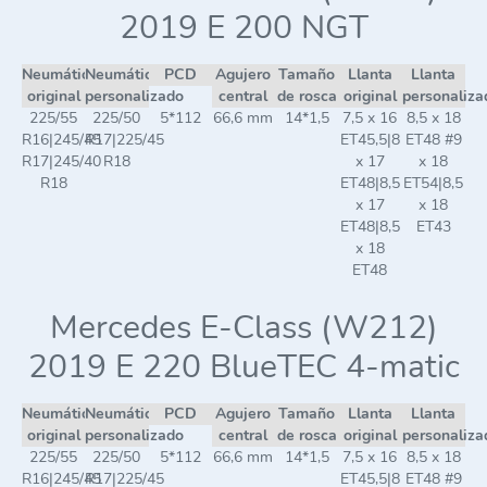
2019 E 200 NGT
Neumático
Neumático
PCD
Agujero
Tamaño
Llanta
Llanta
original
personalizado
central
de rosca
original
personaliza
225/55
225/50
5*112
66,6 mm
14*1,5
7,5 x 16
8,5 x 18
R16|245/45
R17|225/45
ET45,5|8
ET48 #9
R17|245/40
R18
x 17
x 18
R18
ET48|8,5
ET54|8,5
x 17
x 18
ET48|8,5
ET43
x 18
ET48
Mercedes E-Class (W212)
2019 E 220 BlueTEC 4-matic
Neumático
Neumático
PCD
Agujero
Tamaño
Llanta
Llanta
original
personalizado
central
de rosca
original
personaliza
225/55
225/50
5*112
66,6 mm
14*1,5
7,5 x 16
8,5 x 18
R16|245/45
R17|225/45
ET45,5|8
ET48 #9