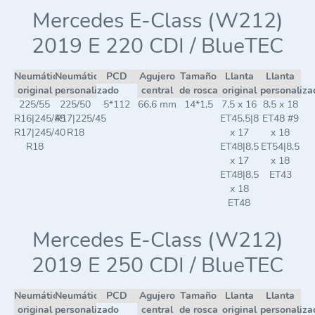
Mercedes E-Class (W212)
2019 E 220 CDI / BlueTEC
Neumático
Neumático
PCD
Agujero
Tamaño
Llanta
Llanta
original
personalizado
central
de rosca
original
personaliza
225/55
225/50
5*112
66,6 mm
14*1,5
7,5 x 16
8,5 x 18
R16|245/45
R17|225/45
ET45,5|8
ET48 #9
R17|245/40
R18
x 17
x 18
R18
ET48|8,5
ET54|8,5
x 17
x 18
ET48|8,5
ET43
x 18
ET48
Mercedes E-Class (W212)
2019 E 250 CDI / BlueTEC
Neumático
Neumático
PCD
Agujero
Tamaño
Llanta
Llanta
original
personalizado
central
de rosca
original
personaliza