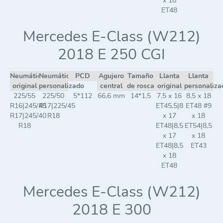
x 18
ET48
Mercedes E-Class (W212)
2018 E 250 CGI
Neumático
Neumático
PCD
Agujero
Tamaño
Llanta
Llanta
original
personalizado
central
de rosca
original
personaliza
225/55
225/50
5*112
66,6 mm
14*1,5
7,5 x 16
8,5 x 18
R16|245/45
R17|225/45
ET45,5|8
ET48 #9
R17|245/40
R18
x 17
x 18
R18
ET48|8,5
ET54|8,5
x 17
x 18
ET48|8,5
ET43
x 18
ET48
Mercedes E-Class (W212)
2018 E 300