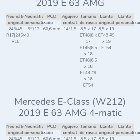
2019 E 63 AMG
Neumático
Neumático
PCD
Agujero
Tamaño
Llanta
Llanta
original
personalizado
central
de rosca
original
personaliza
245/45
5*112
66,6 mm
14*1,5
8,5 x 17
8,5 x 19
R17|245/40
ET48|8 x
ET48 #9
R18
17
x 19
ET45|8,5
ET54
x 18
ET48|8,5
x 18
ET48 #9
x 18
ET54
Mercedes E-Class (W212)
2019 E 63 AMG 4-matic
Neumático
Neumático
PCD
Agujero
Tamaño
Llanta
Llanta
original
personalizado
central
de rosca
original
personaliza
245/45
5*112
66,6 mm
14*1,5
8,5 x 17
8,5 x 19