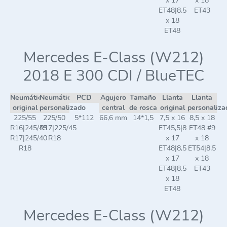
x 17
x 18
ET48|8,5
ET43
x 18
ET48
Mercedes E-Class (W212)
2018 E 300 CDI / BlueTEC
Neumático
Neumático
PCD
Agujero
Tamaño
Llanta
Llanta
original
personalizado
central
de rosca
original
personaliza
225/55
225/50
5*112
66,6 mm
14*1,5
7,5 x 16
8,5 x 18
R16|245/45
R17|225/45
ET45,5|8
ET48 #9
R17|245/40
R18
x 17
x 18
R18
ET48|8,5
ET54|8,5
x 17
x 18
ET48|8,5
ET43
x 18
ET48
Mercedes E-Class (W212)