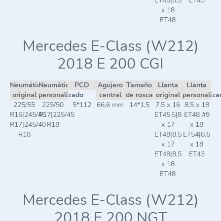
ET48|8,5
ET43
x 18
ET48
Mercedes E-Class (W212)
2018 E 200 CGI
Neumático
Neumático
PCD
Agujero
Tamaño
Llanta
Llanta
original
personalizado
central
de rosca
original
personaliza
225/55
225/50
5*112
66,6 mm
14*1,5
7,5 x 16
8,5 x 18
R16|245/45
R17|225/45
ET45,5|8
ET48 #9
R17|245/40
R18
x 17
x 18
R18
ET48|8,5
ET54|8,5
x 17
x 18
ET48|8,5
ET43
x 18
ET48
Mercedes E-Class (W212)
2018 E 200 NGT