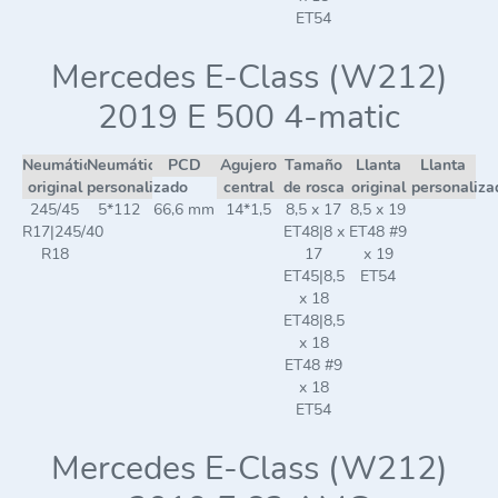
ET54
Mercedes E-Class (W212)
2019 E 500 4-matic
Neumático
Neumático
PCD
Agujero
Tamaño
Llanta
Llanta
original
personalizado
central
de rosca
original
personaliza
245/45
5*112
66,6 mm
14*1,5
8,5 x 17
8,5 x 19
R17|245/40
ET48|8 x
ET48 #9
R18
17
x 19
ET45|8,5
ET54
x 18
ET48|8,5
x 18
ET48 #9
x 18
ET54
Mercedes E-Class (W212)