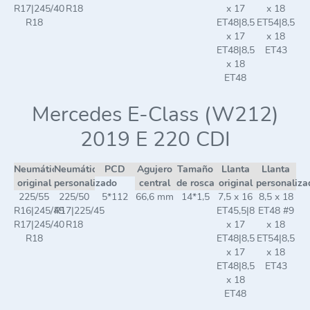
R17|245/40
R18
x 17
x 18
R18
ET48|8,5
ET54|8,5
x 17
x 18
ET48|8,5
ET43
x 18
ET48
Mercedes E-Class (W212)
2019 E 220 CDI
Neumático
Neumático
PCD
Agujero
Tamaño
Llanta
Llanta
original
personalizado
central
de rosca
original
personaliza
225/55
225/50
5*112
66,6 mm
14*1,5
7,5 x 16
8,5 x 18
R16|245/45
R17|225/45
ET45,5|8
ET48 #9
R17|245/40
R18
x 17
x 18
R18
ET48|8,5
ET54|8,5
x 17
x 18
ET48|8,5
ET43
x 18
ET48