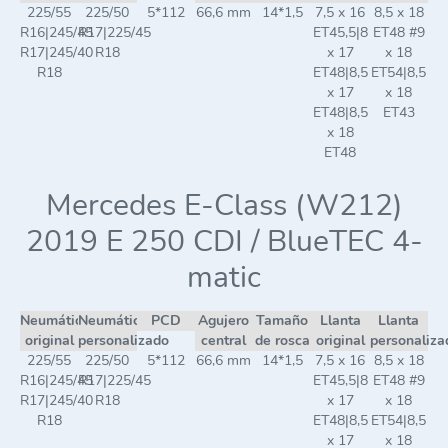
225/55
225/50
5*112
66,6 mm
14*1,5
7,5 x 16
8,5 x 18
R16|245/45
R17|225/45
ET45,5|8
ET48 #9
R17|245/40
R18
x 17
x 18
R18
ET48|8,5
ET54|8,5
x 17
x 18
ET48|8,5
ET43
x 18
ET48
Mercedes E-Class (W212)
2019 E 250 CDI / BlueTEC 4-
matic
Neumático
Neumático
PCD
Agujero
Tamaño
Llanta
Llanta
original
personalizado
central
de rosca
original
personaliza
225/55
225/50
5*112
66,6 mm
14*1,5
7,5 x 16
8,5 x 18
R16|245/45
R17|225/45
ET45,5|8
ET48 #9
R17|245/40
R18
x 17
x 18
R18
ET48|8,5
ET54|8,5
x 17
x 18