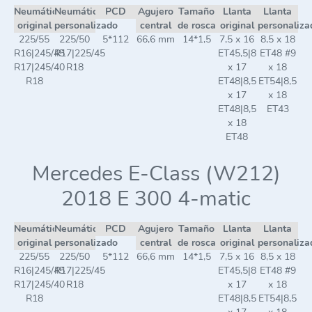
Neumático
Neumático
PCD
Agujero
Tamaño
Llanta
Llanta
original
personalizado
central
de rosca
original
personaliza
225/55
225/50
5*112
66,6 mm
14*1,5
7,5 x 16
8,5 x 18
R16|245/45
R17|225/45
ET45,5|8
ET48 #9
R17|245/40
R18
x 17
x 18
R18
ET48|8,5
ET54|8,5
x 17
x 18
ET48|8,5
ET43
x 18
ET48
Mercedes E-Class (W212)
2018 E 300 4-matic
Neumático
Neumático
PCD
Agujero
Tamaño
Llanta
Llanta
original
personalizado
central
de rosca
original
personaliza
225/55
225/50
5*112
66,6 mm
14*1,5
7,5 x 16
8,5 x 18
R16|245/45
R17|225/45
ET45,5|8
ET48 #9
R17|245/40
R18
x 17
x 18
R18
ET48|8,5
ET54|8,5