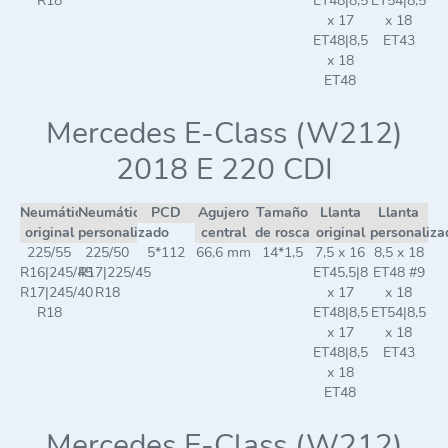
R18
ET48|8,5
ET54|8,5
x 17
x 18
ET48|8,5
ET43
x 18
ET48
Mercedes E-Class (W212)
2018 E 220 CDI
Neumático
Neumático
PCD
Agujero
Tamaño
Llanta
Llanta
original
personalizado
central
de rosca
original
personaliza
225/55
225/50
5*112
66,6 mm
14*1,5
7,5 x 16
8,5 x 18
R16|245/45
R17|225/45
ET45,5|8
ET48 #9
R17|245/40
R18
x 17
x 18
R18
ET48|8,5
ET54|8,5
x 17
x 18
ET48|8,5
ET43
x 18
ET48
Mercedes E-Class (W212)