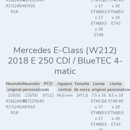
R16|245/45
R17|225/45
ET45,5|8
ET48 #9
R17|245/40
R18
x 17
x 18
R18
ET48|8,5
ET54|8,5
x 17
x 18
ET48|8,5
ET43
x 18
ET48
Mercedes E-Class (W212)
2018 E 250 CDI / BlueTEC 4-
matic
Neumático
Neumático
PCD
Agujero
Tamaño
Llanta
Llanta
original
personalizado
central
de rosca
original
personaliza
225/55
225/50
5*112
66,6 mm
14*1,5
7,5 x 16
8,5 x 18
R16|245/45
R17|225/45
ET45,5|8
ET48 #9
R17|245/40
R18
x 17
x 18
R18
ET48|8,5
ET54|8,5
x 17
x 18
ET48|8,5
ET43