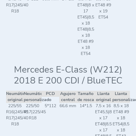
R17|245/40
ET48|8 x
ET48 #9
R18
17
x 19
ET45|8,5
ET54
x 18
ET48|8,5
x 18
ET48 #9
x 18
ET54
Mercedes E-Class (W212)
2018 E 200 CDI / BlueTEC
Neumático
Neumático
PCD
Agujero
Tamaño
Llanta
Llanta
original
personalizado
central
de rosca
original
personaliza
225/55
225/50
5*112
66,6 mm
14*1,5
7,5 x 16
8,5 x 18
R16|245/45
R17|225/45
ET45,5|8
ET48 #9
R17|245/40
R18
x 17
x 18
R18
ET48|8,5
ET54|8,5
x 17
x 18