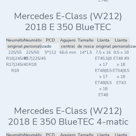
ET48
Mercedes E-Class (W212)
2018 E 350 BlueTEC
Neumático
Neumático
PCD
Agujero
Tamaño
Llanta
Llanta
original
personalizado
central
de rosca
original
personaliza
225/55
225/50
5*112
66,6 mm
14*1,5
7,5 x 16
8,5 x 18
R16|245/45
R17|225/45
ET45,5|8
ET48 #9
R17|245/40
R18
x 17
x 18
R18
ET48|8,5
ET54|8,5
x 17
x 18
ET48|8,5
ET43
x 18
ET48
Mercedes E-Class (W212)
2018 E 350 BlueTEC 4-matic
Neumático
Neumático
PCD
Agujero
Tamaño
Llanta
Llanta