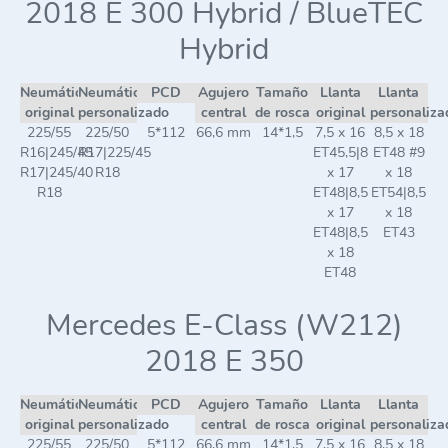
2018 E 300 Hybrid / BlueTEC
Hybrid
Neumático
Neumático
PCD
Agujero
Tamaño
Llanta
Llanta
original
personalizado
central
de rosca
original
personaliza
225/55
225/50
5*112
66,6 mm
14*1,5
7,5 x 16
8,5 x 18
R16|245/45
R17|225/45
ET45,5|8
ET48 #9
R17|245/40
R18
x 17
x 18
R18
ET48|8,5
ET54|8,5
x 17
x 18
ET48|8,5
ET43
x 18
ET48
Mercedes E-Class (W212)
2018 E 350
Neumático
Neumático
PCD
Agujero
Tamaño
Llanta
Llanta
original
personalizado
central
de rosca
original
personaliza
225/55
225/50
5*112
66,6 mm
14*1,5
7,5 x 16
8,5 x 18