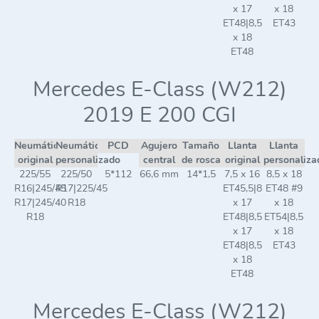
x 17
x 18
ET48|8,5
ET43
x 18
ET48
Mercedes E-Class (W212)
2019 E 200 CGI
Neumático
Neumático
PCD
Agujero
Tamaño
Llanta
Llanta
original
personalizado
central
de rosca
original
personaliza
225/55
225/50
5*112
66,6 mm
14*1,5
7,5 x 16
8,5 x 18
R16|245/45
R17|225/45
ET45,5|8
ET48 #9
R17|245/40
R18
x 17
x 18
R18
ET48|8,5
ET54|8,5
x 17
x 18
ET48|8,5
ET43
x 18
ET48
Mercedes E-Class (W212)