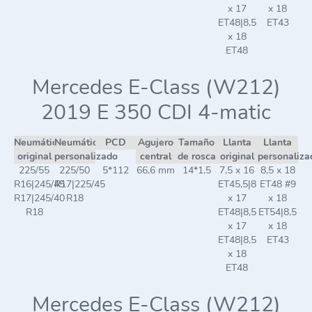
x 17
x 18
ET48|8,5
ET43
x 18
ET48
Mercedes E-Class (W212)
2019 E 350 CDI 4-matic
Neumático
Neumático
PCD
Agujero
Tamaño
Llanta
Llanta
original
personalizado
central
de rosca
original
personaliza
225/55
225/50
5*112
66,6 mm
14*1,5
7,5 x 16
8,5 x 18
R16|245/45
R17|225/45
ET45,5|8
ET48 #9
R17|245/40
R18
x 17
x 18
R18
ET48|8,5
ET54|8,5
x 17
x 18
ET48|8,5
ET43
x 18
ET48
Mercedes E-Class (W212)