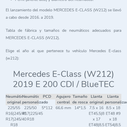
El lanzamiento del modelo MERCEDES E-CLASS (W212) se llevó
a cabo desde 2016. a 2019.
Tabla de fábrica y tamaños de neumáticos adecuados para
MERCEDES E-CLASS (W212).
Elige el año al que pertenece tu vehículo Mercedes E-class
(w212):
Mercedes E-Class (W212)
2019 E 200 CDI / BlueTEC
Neumático
Neumático
PCD
Agujero
Tamaño
Llanta
Llanta
original
personalizado
central
de rosca
original
personaliza
225/55
225/50
5*112
66,6 mm
14*1,5
7,5 x 16
8,5 x 18
R16|245/45
R17|225/45
ET45,5|8
ET48 #9
R17|245/40
R18
x 17
x 18
R18
ET48|8,5
ET54|8,5