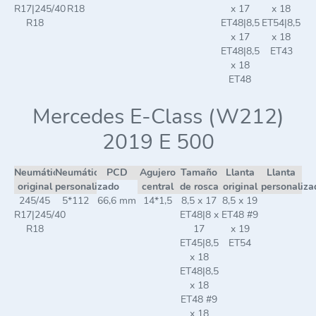
R17|245/40
R18
x 17
x 18
R18
ET48|8,5
ET54|8,5
x 17
x 18
ET48|8,5
ET43
x 18
ET48
Mercedes E-Class (W212)
2019 E 500
Neumático
Neumático
PCD
Agujero
Tamaño
Llanta
Llanta
original
personalizado
central
de rosca
original
personaliza
245/45
5*112
66,6 mm
14*1,5
8,5 x 17
8,5 x 19
R17|245/40
ET48|8 x
ET48 #9
R18
17
x 19
ET45|8,5
ET54
x 18
ET48|8,5
x 18
ET48 #9
x 18