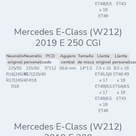
ET48|8,5
ET43
x 18
ET48
Mercedes E-Class (W212)
2019 E 250 CGI
Neumático
Neumático
PCD
Agujero
Tamaño
Llanta
Llanta
original
personalizado
central
de rosca
original
personaliza
225/55
225/50
5*112
66,6 mm
14*1,5
7,5 x 16
8,5 x 18
R16|245/45
R17|225/45
ET45,5|8
ET48 #9
R17|245/40
R18
x 17
x 18
R18
ET48|8,5
ET54|8,5
x 17
x 18
ET48|8,5
ET43
x 18
ET48
Mercedes E-Class (W212)