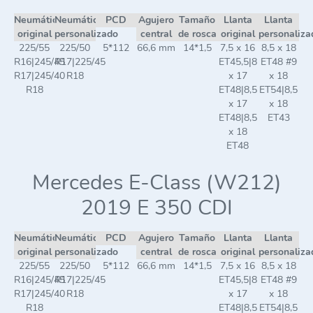
Neumático
Neumático
PCD
Agujero
Tamaño
Llanta
Llanta
original
personalizado
central
de rosca
original
personaliza
225/55
225/50
5*112
66,6 mm
14*1,5
7,5 x 16
8,5 x 18
R16|245/45
R17|225/45
ET45,5|8
ET48 #9
R17|245/40
R18
x 17
x 18
R18
ET48|8,5
ET54|8,5
x 17
x 18
ET48|8,5
ET43
x 18
ET48
Mercedes E-Class (W212)
2019 E 350 CDI
Neumático
Neumático
PCD
Agujero
Tamaño
Llanta
Llanta
original
personalizado
central
de rosca
original
personaliza
225/55
225/50
5*112
66,6 mm
14*1,5
7,5 x 16
8,5 x 18
R16|245/45
R17|225/45
ET45,5|8
ET48 #9
R17|245/40
R18
x 17
x 18
R18
ET48|8,5
ET54|8,5