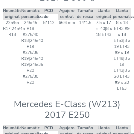
Neumático
Neumático
PCD
Agujero
Tamaño
Llanta
Llanta
original
personalizado
central
de rosca
original
personaliz
225/55
245/45
5*112
66,6 mm
14*1.5
7,5 x 17
8 x 18
R17|245/45
R18
ET40|8 x
ET43 #9
R18
#275/40
18 ET43
x 18
R18|245/40
ET53|8 x
R19
19 ET43
#275/35
#9 x 19
R19|245/40
ET49|8 x
R19|245/35
19
R20
ET43|8 x
#275/30
20 ET43
R20
#9 x 20
ET53
Mercedes E-Class (W213)
2017 E250
Neumático
Neumático
PCD
Agujero
Tamaño
Llanta
Llanta
original
personalizado
central
de rosca
original
personaliz