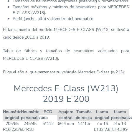
Tamaños de neumáticos aceptables (estándar) y recomendados.
Tamaños máximos y mínimos de neumáticos para MERCEDES
E-CLASS (W213).
Perfil (ancho, alto) y diámetro del neumático.
El lanzamiento del modelo MERCEDES E-CLASS (W213) se llevó a
cabo desde 2013. a 2019.
Tabla de fábrica y tamaños de neumáticos adecuados para
MERCEDES E-CLASS (W213).
Elige el año al que pertenece tu vehículo Mercedes E-class (w213):
Mercedes E-Class (W213)
2019 E 200
Neumático
Neumático
PCD
Agujero
Tamaño
Llanta
Llanta
original
personalizado
central
de rosca
original
personaliz
205/65
245/45
5*112
66,6 mm
14*1.5
7 x 16
8 x 18
R16|225/55
R18
ET32|7,5
ET43 #9