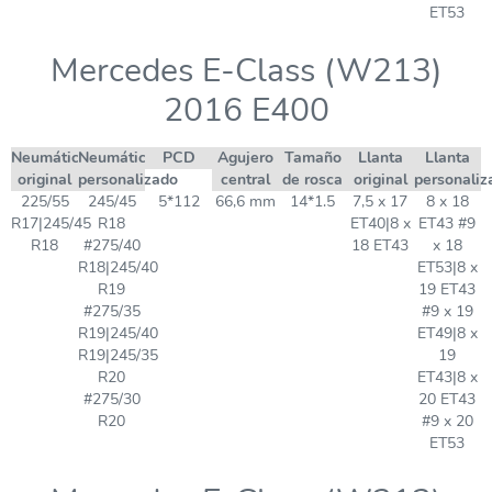
ET53
Mercedes E-Class (W213)
2016 E400
Neumático
Neumático
PCD
Agujero
Tamaño
Llanta
Llanta
original
personalizado
central
de rosca
original
personaliz
225/55
245/45
5*112
66,6 mm
14*1.5
7,5 x 17
8 x 18
R17|245/45
R18
ET40|8 x
ET43 #9
R18
#275/40
18 ET43
x 18
R18|245/40
ET53|8 x
R19
19 ET43
#275/35
#9 x 19
R19|245/40
ET49|8 x
R19|245/35
19
R20
ET43|8 x
#275/30
20 ET43
R20
#9 x 20
ET53