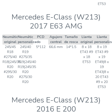
ET53
Mercedes E-Class (W213)
2017 E63 AMG
Neumático
Neumático
PCD
Agujero
Tamaño
Llanta
Llanta
original
personalizado
central
de rosca
original
personaliz
245/45
245/40
5*112
66,6 mm
14*1.5
8 x 18
8 x 19
R18
R19
ET43 #9
ET43 #9
#275/40
#275/35
x 18
x 19
R18|245/35
R19|245/40
ET53
ET49|8 x
R20
R19|245/35
19
#295/30
R20
ET43|8 x
R20
#275/30
20 ET43
R20
#9 x 20
ET53
Mercedes E-Class (W213)
2016 E 200