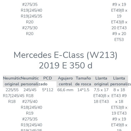
#275/35
#9 x 19
R19|245/40
ET49|8 x
R19|245/35
19
R20
ET43|8 x
#275/30
20 ET43
R20
#9 x 20
ET53
Mercedes E-Class (W213)
2019 E 350 d
Neumático
Neumático
PCD
Agujero
Tamaño
Llanta
Llanta
original
personalizado
central
de rosca
original
personaliz
225/55
245/45
5*112
66,6 mm
14*1.5
7,5 x 17
8 x 18
R17|245/45
R18
ET40|8 x
ET43 #9
R18
#275/40
18 ET43
x 18
R18|245/40
ET53|8 x
R19
19 ET43
#275/35
#9 x 19
R19|245/40
ET49|8 x
R19|245/35
19