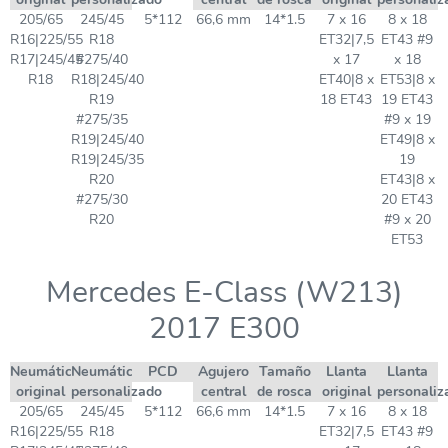
205/65
245/45
5*112
66,6 mm
14*1.5
7 x 16
8 x 18
R16|225/55
R18
ET32|7,5
ET43 #9
R17|245/45
#275/40
x 17
x 18
R18
R18|245/40
ET40|8 x
ET53|8 x
R19
18 ET43
19 ET43
#275/35
#9 x 19
R19|245/40
ET49|8 x
R19|245/35
19
R20
ET43|8 x
#275/30
20 ET43
R20
#9 x 20
ET53
Mercedes E-Class (W213)
2017 E300
Neumático
Neumático
PCD
Agujero
Tamaño
Llanta
Llanta
original
personalizado
central
de rosca
original
personaliz
205/65
245/45
5*112
66,6 mm
14*1.5
7 x 16
8 x 18
R16|225/55
R18
ET32|7,5
ET43 #9