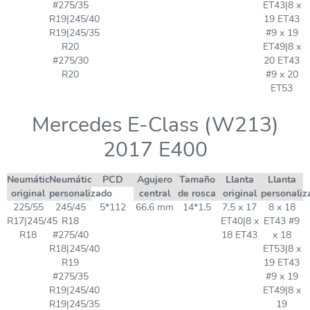
#275/35
ET43|8 x
R19|245/40
19 ET43
R19|245/35
#9 x 19
R20
ET49|8 x
#275/30
20 ET43
R20
#9 x 20
ET53
Mercedes E-Class (W213)
2017 E400
Neumático
Neumático
PCD
Agujero
Tamaño
Llanta
Llanta
original
personalizado
central
de rosca
original
personaliz
225/55
245/45
5*112
66,6 mm
14*1.5
7,5 x 17
8 x 18
R17|245/45
R18
ET40|8 x
ET43 #9
R18
#275/40
18 ET43
x 18
R18|245/40
ET53|8 x
R19
19 ET43
#275/35
#9 x 19
R19|245/40
ET49|8 x
R19|245/35
19