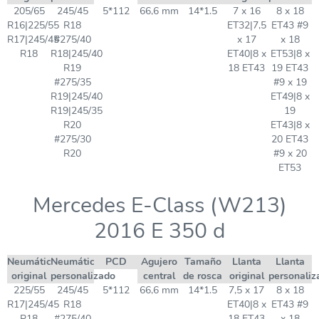
205/65
245/45
5*112
66,6 mm
14*1.5
7 x 16
8 x 18
R16|225/55
R18
ET32|7,5
ET43 #9
R17|245/45
#275/40
x 17
x 18
R18
R18|245/40
ET40|8 x
ET53|8 x
R19
18 ET43
19 ET43
#275/35
#9 x 19
R19|245/40
ET49|8 x
R19|245/35
19
R20
ET43|8 x
#275/30
20 ET43
R20
#9 x 20
ET53
Mercedes E-Class (W213)
2016 E 350 d
Neumático
Neumático
PCD
Agujero
Tamaño
Llanta
Llanta
original
personalizado
central
de rosca
original
personaliz
225/55
245/45
5*112
66,6 mm
14*1.5
7,5 x 17
8 x 18
R17|245/45
R18
ET40|8 x
ET43 #9
R18
#275/40
18 ET43
x 18