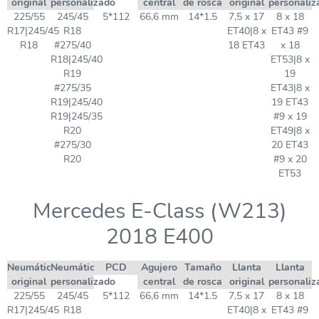
original
personalizado
central
de rosca
original
personaliz
225/55
245/45
5*112
66,6 mm
14*1.5
7,5 x 17
8 x 18
R17|245/45
R18
ET40|8 x
ET43 #9
R18
#275/40
18 ET43
x 18
R18|245/40
ET53|8 x
R19
19
#275/35
ET43|8 x
R19|245/40
19 ET43
R19|245/35
#9 x 19
R20
ET49|8 x
#275/30
20 ET43
R20
#9 x 20
ET53
Mercedes E-Class (W213)
2018 E400
Neumático
Neumático
PCD
Agujero
Tamaño
Llanta
Llanta
original
personalizado
central
de rosca
original
personaliz
225/55
245/45
5*112
66,6 mm
14*1.5
7,5 x 17
8 x 18
R17|245/45
R18
ET40|8 x
ET43 #9