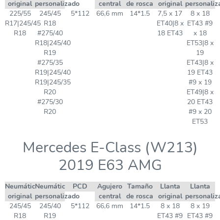
original
personalizado
central
de rosca
original
personaliz
225/55
245/45
5*112
66,6 mm
14*1.5
7,5 x 17
8 x 18
R17|245/45
R18
ET40|8 x
ET43 #9
R18
#275/40
18 ET43
x 18
R18|245/40
ET53|8 x
R19
19
#275/35
ET43|8 x
R19|245/40
19 ET43
R19|245/35
#9 x 19
R20
ET49|8 x
#275/30
20 ET43
R20
#9 x 20
ET53
Mercedes E-Class (W213)
2019 E63 AMG
Neumático
Neumático
PCD
Agujero
Tamaño
Llanta
Llanta
original
personalizado
central
de rosca
original
personaliz
245/45
245/40
5*112
66,6 mm
14*1.5
8 x 18
8 x 19
R18
R19
ET43 #9
ET43 #9