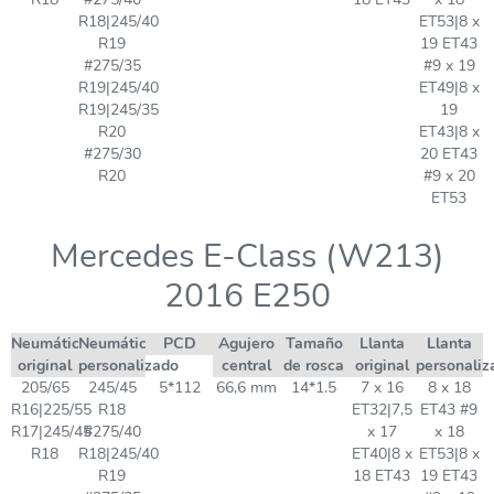
R18|245/40
ET53|8 x
R19
19 ET43
#275/35
#9 x 19
R19|245/40
ET49|8 x
R19|245/35
19
R20
ET43|8 x
#275/30
20 ET43
R20
#9 x 20
ET53
Mercedes E-Class (W213)
2016 E250
Neumático
Neumático
PCD
Agujero
Tamaño
Llanta
Llanta
original
personalizado
central
de rosca
original
personaliz
205/65
245/45
5*112
66,6 mm
14*1.5
7 x 16
8 x 18
R16|225/55
R18
ET32|7,5
ET43 #9
R17|245/45
#275/40
x 17
x 18
R18
R18|245/40
ET40|8 x
ET53|8 x
R19
18 ET43
19 ET43