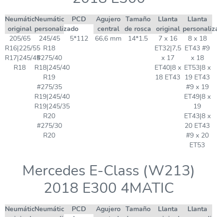
Neumático
Neumático
PCD
Agujero
Tamaño
Llanta
Llanta
original
personalizado
central
de rosca
original
personaliz
205/65
245/45
5*112
66,6 mm
14*1.5
7 x 16
8 x 18
R16|225/55
R18
ET32|7,5
ET43 #9
R17|245/45
#275/40
x 17
x 18
R18
R18|245/40
ET40|8 x
ET53|8 x
R19
18 ET43
19 ET43
#275/35
#9 x 19
R19|245/40
ET49|8 x
R19|245/35
19
R20
ET43|8 x
#275/30
20 ET43
R20
#9 x 20
ET53
Mercedes E-Class (W213)
2018 E300 4MATIC
Neumático
Neumático
PCD
Agujero
Tamaño
Llanta
Llanta