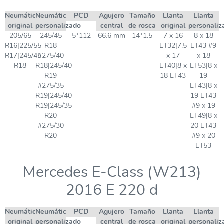
Neumático
Neumático
PCD
Agujero
Tamaño
Llanta
Llanta
original
personalizado
central
de rosca
original
personaliz
205/65
245/45
5*112
66,6 mm
14*1.5
7 x 16
8 x 18
R16|225/55
R18
ET32|7,5
ET43 #9
R17|245/45
#275/40
x 17
x 18
R18
R18|245/40
ET40|8 x
ET53|8 x
R19
18 ET43
19
#275/35
ET43|8 x
R19|245/40
19 ET43
R19|245/35
#9 x 19
R20
ET49|8 x
#275/30
20 ET43
R20
#9 x 20
ET53
Mercedes E-Class (W213)
2016 E 220 d
Neumático
Neumático
PCD
Agujero
Tamaño
Llanta
Llanta
original
personalizado
central
de rosca
original
personaliz