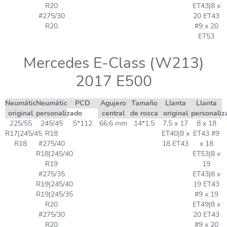
R20
ET43|8 x
#275/30
20 ET43
R20
#9 x 20
ET53
Mercedes E-Class (W213)
2017 E500
Neumático
Neumático
PCD
Agujero
Tamaño
Llanta
Llanta
original
personalizado
central
de rosca
original
personaliz
225/55
245/45
5*112
66,6 mm
14*1.5
7,5 x 17
8 x 18
R17|245/45
R18
ET40|8 x
ET43 #9
R18
#275/40
18 ET43
x 18
R18|245/40
ET53|8 x
R19
19
#275/35
ET43|8 x
R19|245/40
19 ET43
R19|245/35
#9 x 19
R20
ET49|8 x
#275/30
20 ET43
R20
#9 x 20