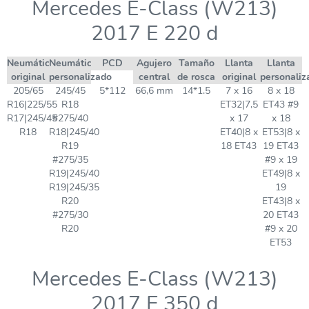
Mercedes E-Class (W213)
2017 E 220 d
Neumático
Neumático
PCD
Agujero
Tamaño
Llanta
Llanta
original
personalizado
central
de rosca
original
personaliz
205/65
245/45
5*112
66,6 mm
14*1.5
7 x 16
8 x 18
R16|225/55
R18
ET32|7,5
ET43 #9
R17|245/45
#275/40
x 17
x 18
R18
R18|245/40
ET40|8 x
ET53|8 x
R19
18 ET43
19 ET43
#275/35
#9 x 19
R19|245/40
ET49|8 x
R19|245/35
19
R20
ET43|8 x
#275/30
20 ET43
R20
#9 x 20
ET53
Mercedes E-Class (W213)
2017 E 350 d