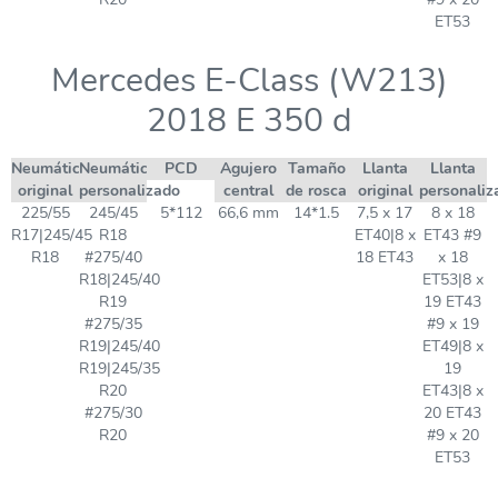
ET53
Mercedes E-Class (W213)
2018 E 350 d
Neumático
Neumático
PCD
Agujero
Tamaño
Llanta
Llanta
original
personalizado
central
de rosca
original
personaliz
225/55
245/45
5*112
66,6 mm
14*1.5
7,5 x 17
8 x 18
R17|245/45
R18
ET40|8 x
ET43 #9
R18
#275/40
18 ET43
x 18
R18|245/40
ET53|8 x
R19
19 ET43
#275/35
#9 x 19
R19|245/40
ET49|8 x
R19|245/35
19
R20
ET43|8 x
#275/30
20 ET43
R20
#9 x 20
ET53