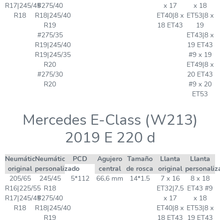
R17|245/45
#275/40
x 17
x 18
R18
R18|245/40
ET40|8 x
ET53|8 x
R19
18 ET43
19
#275/35
ET43|8 x
R19|245/40
19 ET43
R19|245/35
#9 x 19
R20
ET49|8 x
#275/30
20 ET43
R20
#9 x 20
ET53
Mercedes E-Class (W213)
2019 E 220 d
Neumático
Neumático
PCD
Agujero
Tamaño
Llanta
Llanta
original
personalizado
central
de rosca
original
personaliz
205/65
245/45
5*112
66,6 mm
14*1.5
7 x 16
8 x 18
R16|225/55
R18
ET32|7,5
ET43 #9
R17|245/45
#275/40
x 17
x 18
R18
R18|245/40
ET40|8 x
ET53|8 x
R19
18 ET43
19 ET43