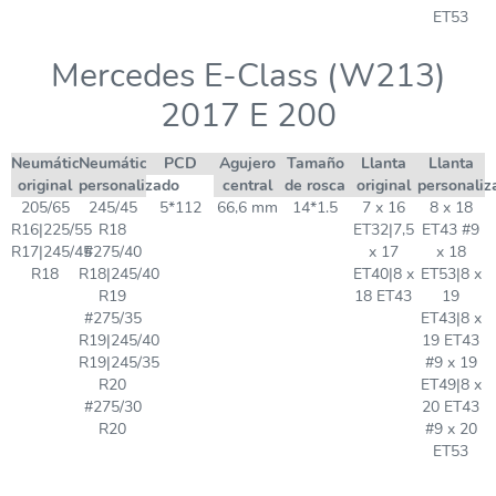
ET53
Mercedes E-Class (W213)
2017 E 200
Neumático
Neumático
PCD
Agujero
Tamaño
Llanta
Llanta
original
personalizado
central
de rosca
original
personaliz
205/65
245/45
5*112
66,6 mm
14*1.5
7 x 16
8 x 18
R16|225/55
R18
ET32|7,5
ET43 #9
R17|245/45
#275/40
x 17
x 18
R18
R18|245/40
ET40|8 x
ET53|8 x
R19
18 ET43
19
#275/35
ET43|8 x
R19|245/40
19 ET43
R19|245/35
#9 x 19
R20
ET49|8 x
#275/30
20 ET43
R20
#9 x 20
ET53