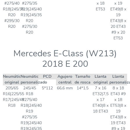
#275/40
#275/35
x 18
x 19
R18|245/35
R19|245/40
ET53
ET49|8 x
R20
R19|245/35
19
#295/30
R20
ET43|8 x
R20
#275/30
20 ET43
R20
#9 x 20
ET53
Mercedes E-Class (W213)
2018 E 200
Neumático
Neumático
PCD
Agujero
Tamaño
Llanta
Llanta
original
personalizado
central
de rosca
original
personaliz
205/65
245/45
5*112
66,6 mm
14*1.5
7 x 16
8 x 18
R16|225/55
R18
ET32|7,5
ET43 #9
R17|245/45
#275/40
x 17
x 18
R18
R18|245/40
ET40|8 x
ET53|8 x
R19
18 ET43
19
#275/35
ET43|8 x
R19|245/40
19 ET43
R19|245/35
#9 x 19