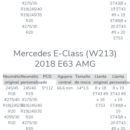
#275/35
ET43|8 x
R19|245/40
19 ET43
R19|245/35
#9 x 19
R20
ET49|8 x
#275/30
20 ET43
R20
#9 x 20
ET53
Mercedes E-Class (W213)
2018 E63 AMG
Neumático
Neumático
PCD
Agujero
Tamaño
Llanta
Llanta
original
personalizado
central
de rosca
original
personaliz
245/45
245/40
5*112
66,6 mm
14*1.5
8 x 18
8 x 19
R18
R19
ET43 #9
ET43 #9
#275/40
#275/35
x 18
x 19
R18|245/35
R19|245/40
ET53
ET49|8 x
R20
R19|245/35
19
#295/30
R20
ET43|8 x
R20
#275/30
20 ET43
R20
#9 x 20