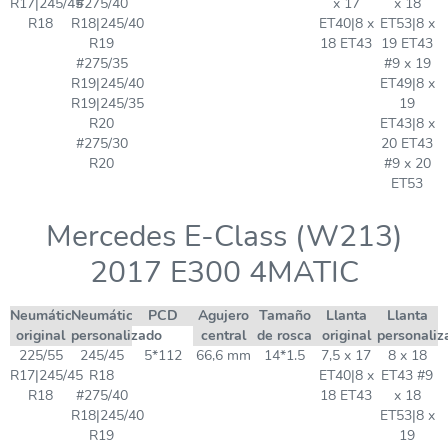
R17|245/45
#275/40
x 17
x 18
R18
R18|245/40
ET40|8 x
ET53|8 x
R19
18 ET43
19 ET43
#275/35
#9 x 19
R19|245/40
ET49|8 x
R19|245/35
19
R20
ET43|8 x
#275/30
20 ET43
R20
#9 x 20
ET53
Mercedes E-Class (W213)
2017 E300 4MATIC
Neumático
Neumático
PCD
Agujero
Tamaño
Llanta
Llanta
original
personalizado
central
de rosca
original
personaliz
225/55
245/45
5*112
66,6 mm
14*1.5
7,5 x 17
8 x 18
R17|245/45
R18
ET40|8 x
ET43 #9
R18
#275/40
18 ET43
x 18
R18|245/40
ET53|8 x
R19
19