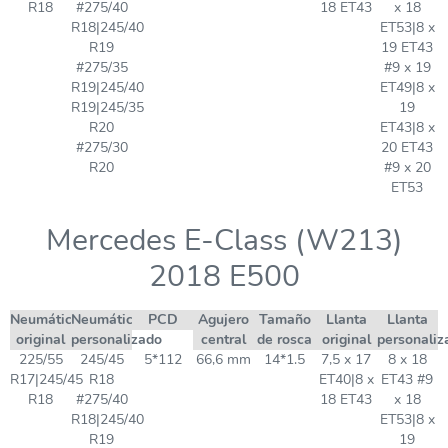
R18
#275/40
18 ET43
x 18
R18|245/40
ET53|8 x
R19
19 ET43
#275/35
#9 x 19
R19|245/40
ET49|8 x
R19|245/35
19
R20
ET43|8 x
#275/30
20 ET43
R20
#9 x 20
ET53
Mercedes E-Class (W213)
2018 E500
Neumático
Neumático
PCD
Agujero
Tamaño
Llanta
Llanta
original
personalizado
central
de rosca
original
personaliz
225/55
245/45
5*112
66,6 mm
14*1.5
7,5 x 17
8 x 18
R17|245/45
R18
ET40|8 x
ET43 #9
R18
#275/40
18 ET43
x 18
R18|245/40
ET53|8 x
R19
19