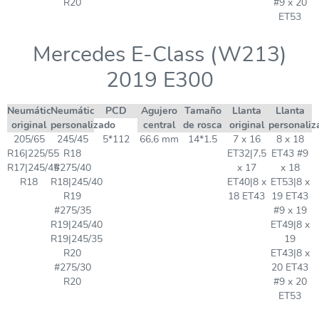
R20
#9 x 20
ET53
Mercedes E-Class (W213)
2019 E300
Neumático
Neumático
PCD
Agujero
Tamaño
Llanta
Llanta
original
personalizado
central
de rosca
original
personaliz
205/65
245/45
5*112
66,6 mm
14*1.5
7 x 16
8 x 18
R16|225/55
R18
ET32|7,5
ET43 #9
R17|245/45
#275/40
x 17
x 18
R18
R18|245/40
ET40|8 x
ET53|8 x
R19
18 ET43
19 ET43
#275/35
#9 x 19
R19|245/40
ET49|8 x
R19|245/35
19
R20
ET43|8 x
#275/30
20 ET43
R20
#9 x 20
ET53