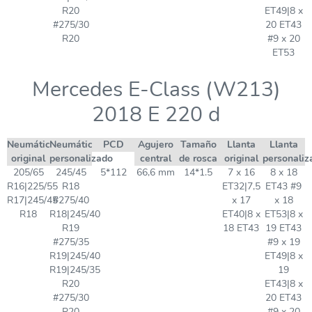
R20
ET49|8 x
#275/30
20 ET43
R20
#9 x 20
ET53
Mercedes E-Class (W213)
2018 E 220 d
Neumático
Neumático
PCD
Agujero
Tamaño
Llanta
Llanta
original
personalizado
central
de rosca
original
personaliz
205/65
245/45
5*112
66,6 mm
14*1.5
7 x 16
8 x 18
R16|225/55
R18
ET32|7,5
ET43 #9
R17|245/45
#275/40
x 17
x 18
R18
R18|245/40
ET40|8 x
ET53|8 x
R19
18 ET43
19 ET43
#275/35
#9 x 19
R19|245/40
ET49|8 x
R19|245/35
19
R20
ET43|8 x
#275/30
20 ET43
R20
#9 x 20