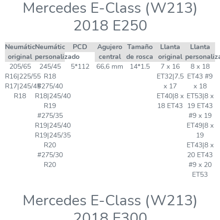
Mercedes E-Class (W213)
2018 E250
Neumático
Neumático
PCD
Agujero
Tamaño
Llanta
Llanta
original
personalizado
central
de rosca
original
personaliz
205/65
245/45
5*112
66,6 mm
14*1.5
7 x 16
8 x 18
R16|225/55
R18
ET32|7,5
ET43 #9
R17|245/45
#275/40
x 17
x 18
R18
R18|245/40
ET40|8 x
ET53|8 x
R19
18 ET43
19 ET43
#275/35
#9 x 19
R19|245/40
ET49|8 x
R19|245/35
19
R20
ET43|8 x
#275/30
20 ET43
R20
#9 x 20
ET53
Mercedes E-Class (W213)
2018 E300