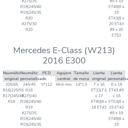
#275/35
#9 x 19
R19|245/40
ET49|8 x
R19|245/35
19
R20
ET43|8 x
#275/30
20 ET43
R20
#9 x 20
ET53
Mercedes E-Class (W213)
2016 E300
Neumático
Neumático
PCD
Agujero
Tamaño
Llanta
Llanta
original
personalizado
central
de rosca
original
personaliz
205/65
245/45
5*112
66,6 mm
14*1.5
7 x 16
8 x 18
R16|225/55
R18
ET32|7,5
ET43 #9
R17|245/45
#275/40
x 17
x 18
R18
R18|245/40
ET40|8 x
ET53|8 x
R19
18 ET43
19 ET43
#275/35
#9 x 19
R19|245/40
ET49|8 x
R19|245/35
19