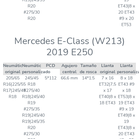
R20
ET43|8 x
#275/30
20 ET43
R20
#9 x 20
ET53
Mercedes E-Class (W213)
2019 E250
Neumático
Neumático
PCD
Agujero
Tamaño
Llanta
Llanta
original
personalizado
central
de rosca
original
personaliz
205/65
245/45
5*112
66,6 mm
14*1.5
7 x 16
8 x 18
R16|225/55
R18
ET32|7,5
ET43 #9
R17|245/45
#275/40
x 17
x 18
R18
R18|245/40
ET40|8 x
ET53|8 x
R19
18 ET43
19 ET43
#275/35
#9 x 19
R19|245/40
ET49|8 x
R19|245/35
19
R20
ET43|8 x
#275/30
20 ET43