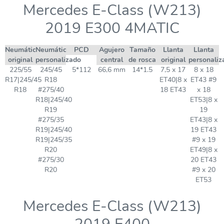
Mercedes E-Class (W213)
2019 E300 4MATIC
Neumático
Neumático
PCD
Agujero
Tamaño
Llanta
Llanta
original
personalizado
central
de rosca
original
personaliz
225/55
245/45
5*112
66,6 mm
14*1.5
7,5 x 17
8 x 18
R17|245/45
R18
ET40|8 x
ET43 #9
R18
#275/40
18 ET43
x 18
R18|245/40
ET53|8 x
R19
19
#275/35
ET43|8 x
R19|245/40
19 ET43
R19|245/35
#9 x 19
R20
ET49|8 x
#275/30
20 ET43
R20
#9 x 20
ET53
Mercedes E-Class (W213)