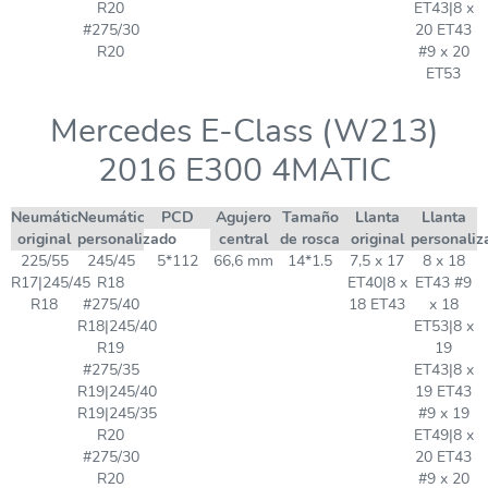
R20
ET43|8 x
#275/30
20 ET43
R20
#9 x 20
ET53
Mercedes E-Class (W213)
2016 E300 4MATIC
Neumático
Neumático
PCD
Agujero
Tamaño
Llanta
Llanta
original
personalizado
central
de rosca
original
personaliz
225/55
245/45
5*112
66,6 mm
14*1.5
7,5 x 17
8 x 18
R17|245/45
R18
ET40|8 x
ET43 #9
R18
#275/40
18 ET43
x 18
R18|245/40
ET53|8 x
R19
19
#275/35
ET43|8 x
R19|245/40
19 ET43
R19|245/35
#9 x 19
R20
ET49|8 x
#275/30
20 ET43
R20
#9 x 20