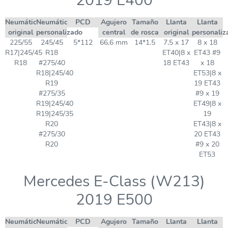
2019 E400
Neumático
Neumático
PCD
Agujero
Tamaño
Llanta
Llanta
original
personalizado
central
de rosca
original
personaliz
225/55
245/45
5*112
66,6 mm
14*1.5
7,5 x 17
8 x 18
R17|245/45
R18
ET40|8 x
ET43 #9
R18
#275/40
18 ET43
x 18
R18|245/40
ET53|8 x
R19
19 ET43
#275/35
#9 x 19
R19|245/40
ET49|8 x
R19|245/35
19
R20
ET43|8 x
#275/30
20 ET43
R20
#9 x 20
ET53
Mercedes E-Class (W213)
2019 E500
Neumático
Neumático
PCD
Agujero
Tamaño
Llanta
Llanta