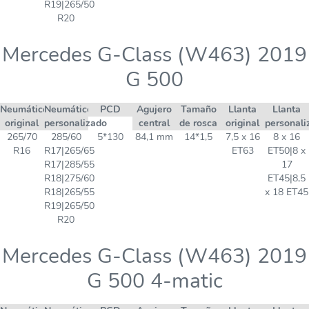
R19|265/50
R20
Mercedes G-Class (W463) 2019
G 500
Neumático
Neumático
PCD
Agujero
Tamaño
Llanta
Llanta
original
personalizado
central
de rosca
original
personali
265/70
285/60
5*130
84,1 mm
14*1,5
7,5 x 16
8 x 16
R16
R17|265/65
ET63
ET50|8 x
R17|285/55
17
R18|275/60
ET45|8,5
R18|265/55
x 18 ET45
R19|265/50
R20
Mercedes G-Class (W463) 2019
G 500 4-matic