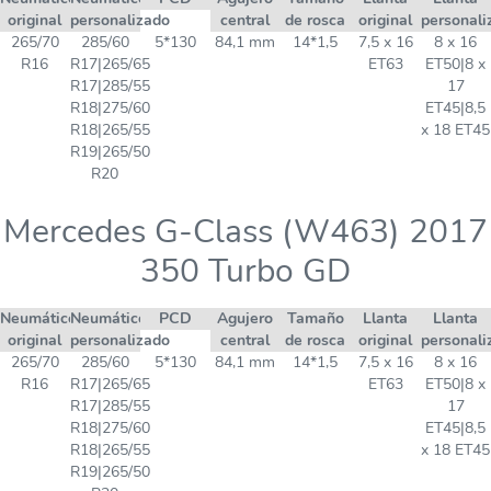
original
personalizado
central
de rosca
original
personali
265/70
285/60
5*130
84,1 mm
14*1,5
7,5 x 16
8 x 16
R16
R17|265/65
ET63
ET50|8 x
R17|285/55
17
R18|275/60
ET45|8,5
R18|265/55
x 18 ET45
R19|265/50
R20
Mercedes G-Class (W463) 2017
350 Turbo GD
Neumático
Neumático
PCD
Agujero
Tamaño
Llanta
Llanta
original
personalizado
central
de rosca
original
personali
265/70
285/60
5*130
84,1 mm
14*1,5
7,5 x 16
8 x 16
R16
R17|265/65
ET63
ET50|8 x
R17|285/55
17
R18|275/60
ET45|8,5
R18|265/55
x 18 ET45
R19|265/50