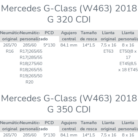
Mercedes G-Class (W463) 2018
G 320 CDI
Neumático
Neumático
PCD
Agujero
Tamaño
Llanta
Llanta
original
personalizado
central
de rosca
original
personali
265/70
285/60
5*130
84,1 mm
14*1,5
7,5 x 16
8 x 16
R16
R17|265/65
ET63
ET50|8 x
R17|285/55
17
R18|275/60
ET45|8,5
R18|265/55
x 18 ET45
R19|265/50
R20
Mercedes G-Class (W463) 2018
G 350 CDI
Neumático
Neumático
PCD
Agujero
Tamaño
Llanta
Llanta
original
personalizado
central
de rosca
original
personali
265/70
285/60
5*130
84,1 mm
14*1,5
7,5 x 16
8 x 16