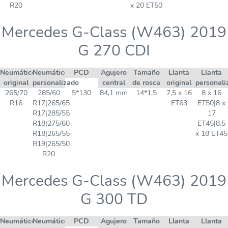
R20
x 20 ET50
Mercedes G-Class (W463) 2019
G 270 CDI
Neumático
Neumático
PCD
Agujero
Tamaño
Llanta
Llanta
original
personalizado
central
de rosca
original
personali
265/70
285/60
5*130
84,1 mm
14*1,5
7,5 x 16
8 x 16
R16
R17|265/65
ET63
ET50|8 x
R17|285/55
17
R18|275/60
ET45|8,5
R18|265/55
x 18 ET45
R19|265/50
R20
Mercedes G-Class (W463) 2019
G 300 TD
Neumático
Neumático
PCD
Agujero
Tamaño
Llanta
Llanta