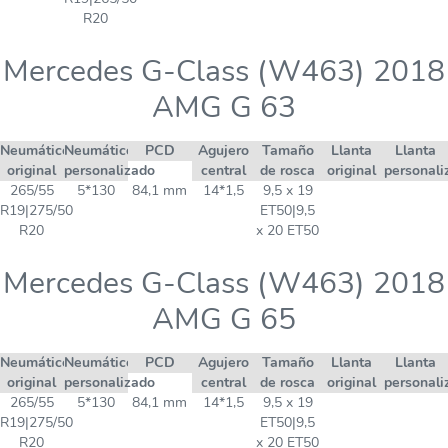
R20
Mercedes G-Class (W463) 2018
AMG G 63
Neumático
Neumático
PCD
Agujero
Tamaño
Llanta
Llanta
original
personalizado
central
de rosca
original
personali
265/55
5*130
84,1 mm
14*1,5
9,5 x 19
R19|275/50
ET50|9,5
R20
x 20 ET50
Mercedes G-Class (W463) 2018
AMG G 65
Neumático
Neumático
PCD
Agujero
Tamaño
Llanta
Llanta
original
personalizado
central
de rosca
original
personali
265/55
5*130
84,1 mm
14*1,5
9,5 x 19
R19|275/50
ET50|9,5
R20
x 20 ET50