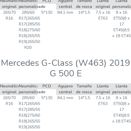
Neumático
Neumático
PCD
Agujero
Tamaño
Llanta
Llanta
original
personalizado
central
de rosca
original
personali
265/70
285/60
5*130
84,1 mm
14*1,5
7,5 x 16
8 x 16
R16
R17|265/65
ET63
ET50|8 x
R17|285/55
17
R18|275/60
ET45|8,5
R18|265/55
x 18 ET45
R19|265/50
R20
Mercedes G-Class (W463) 2019
G 500 E
Neumático
Neumático
PCD
Agujero
Tamaño
Llanta
Llanta
original
personalizado
central
de rosca
original
personali
265/70
285/60
5*130
84,1 mm
14*1,5
7,5 x 16
8 x 16
R16
R17|265/65
ET63
ET50|8 x
R17|285/55
17
R18|275/60
ET45|8,5
R18|265/55
x 18 ET45
R19|265/50