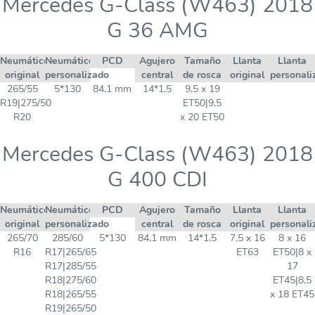
Mercedes G-Class (W463) 2018
G 36 AMG
Neumático
Neumático
PCD
Agujero
Tamaño
Llanta
Llanta
original
personalizado
central
de rosca
original
personali
265/55
5*130
84,1 mm
14*1,5
9,5 x 19
R19|275/50
ET50|9,5
R20
x 20 ET50
Mercedes G-Class (W463) 2018
G 400 CDI
Neumático
Neumático
PCD
Agujero
Tamaño
Llanta
Llanta
original
personalizado
central
de rosca
original
personali
265/70
285/60
5*130
84,1 mm
14*1,5
7,5 x 16
8 x 16
R16
R17|265/65
ET63
ET50|8 x
R17|285/55
17
R18|275/60
ET45|8,5
R18|265/55
x 18 ET45
R19|265/50