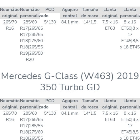
Neumático
Neumático
PCD
Agujero
Tamaño
Llanta
Llanta
original
personalizado
central
de rosca
original
personali
265/70
285/60
5*130
84,1 mm
14*1,5
7,5 x 16
8 x 16
R16
R17|265/65
ET63
ET50|8 x
R17|285/55
17
R18|275/60
ET45|8,5
R18|265/55
x 18 ET45
R19|265/50
R20
Mercedes G-Class (W463) 2019
350 Turbo GD
Neumático
Neumático
PCD
Agujero
Tamaño
Llanta
Llanta
original
personalizado
central
de rosca
original
personali
265/70
285/60
5*130
84,1 mm
14*1,5
7,5 x 16
8 x 16
R16
R17|265/65
ET63
ET50|8 x
R17|285/55
17
R18|275/60
ET45|8,5
R18|265/55
x 18 ET45