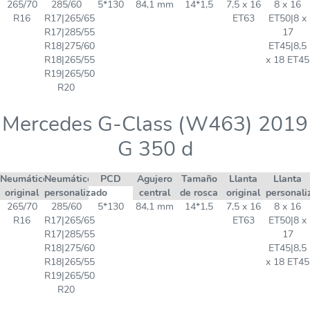
265/70
285/60
5*130
84,1 mm
14*1,5
7,5 x 16
8 x 16
R16
R17|265/65
ET63
ET50|8 x
R17|285/55
17
R18|275/60
ET45|8,5
R18|265/55
x 18 ET45
R19|265/50
R20
Mercedes G-Class (W463) 2019
G 350 d
Neumático
Neumático
PCD
Agujero
Tamaño
Llanta
Llanta
original
personalizado
central
de rosca
original
personali
265/70
285/60
5*130
84,1 mm
14*1,5
7,5 x 16
8 x 16
R16
R17|265/65
ET63
ET50|8 x
R17|285/55
17
R18|275/60
ET45|8,5
R18|265/55
x 18 ET45
R19|265/50
R20