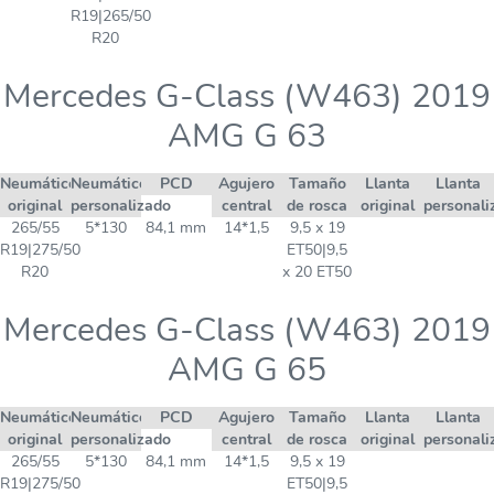
R19|265/50
R20
Mercedes G-Class (W463) 2019
AMG G 63
Neumático
Neumático
PCD
Agujero
Tamaño
Llanta
Llanta
original
personalizado
central
de rosca
original
personali
265/55
5*130
84,1 mm
14*1,5
9,5 x 19
R19|275/50
ET50|9,5
R20
x 20 ET50
Mercedes G-Class (W463) 2019
AMG G 65
Neumático
Neumático
PCD
Agujero
Tamaño
Llanta
Llanta
original
personalizado
central
de rosca
original
personali
265/55
5*130
84,1 mm
14*1,5
9,5 x 19
R19|275/50
ET50|9,5