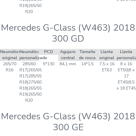
R19|265/50
R20
Mercedes G-Class (W463) 2018
300 GD
Neumático
Neumático
PCD
Agujero
Tamaño
Llanta
Llanta
original
personalizado
central
de rosca
original
personali
265/70
285/60
5*130
84,1 mm
14*1,5
7,5 x 16
8 x 16
R16
R17|265/65
ET63
ET50|8 x
R17|285/55
17
R18|275/60
ET45|8,5
R18|265/55
x 18 ET45
R19|265/50
R20
Mercedes G-Class (W463) 2018
300 GE