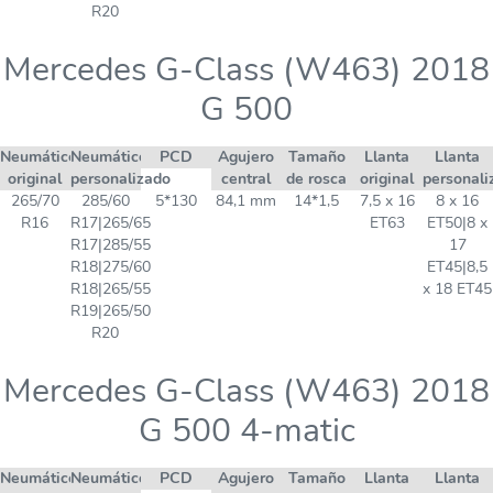
R20
Mercedes G-Class (W463) 2018
G 500
Neumático
Neumático
PCD
Agujero
Tamaño
Llanta
Llanta
original
personalizado
central
de rosca
original
personali
265/70
285/60
5*130
84,1 mm
14*1,5
7,5 x 16
8 x 16
R16
R17|265/65
ET63
ET50|8 x
R17|285/55
17
R18|275/60
ET45|8,5
R18|265/55
x 18 ET45
R19|265/50
R20
Mercedes G-Class (W463) 2018
G 500 4-matic
Neumático
Neumático
PCD
Agujero
Tamaño
Llanta
Llanta