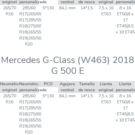
original
personalizado
central
de rosca
original
personali
265/70
285/60
5*130
84,1 mm
14*1,5
7,5 x 16
8 x 16
R16
R17|265/65
ET63
ET50|8 x
R17|285/55
17
R18|275/60
ET45|8,5
R18|265/55
x 18 ET45
R19|265/50
R20
Mercedes G-Class (W463) 2018
G 500 E
Neumático
Neumático
PCD
Agujero
Tamaño
Llanta
Llanta
original
personalizado
central
de rosca
original
personali
265/70
285/60
5*130
84,1 mm
14*1,5
7,5 x 16
8 x 16
R16
R17|265/65
ET63
ET50|8 x
R17|285/55
17
R18|275/60
ET45|8,5
R18|265/55
x 18 ET45
R19|265/50
R20