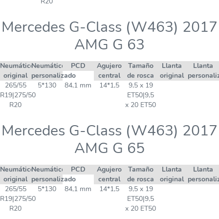
R20
Mercedes G-Class (W463) 2017
AMG G 63
Neumático
Neumático
PCD
Agujero
Tamaño
Llanta
Llanta
original
personalizado
central
de rosca
original
personali
265/55
5*130
84,1 mm
14*1,5
9,5 x 19
R19|275/50
ET50|9,5
R20
x 20 ET50
Mercedes G-Class (W463) 2017
AMG G 65
Neumático
Neumático
PCD
Agujero
Tamaño
Llanta
Llanta
original
personalizado
central
de rosca
original
personali
265/55
5*130
84,1 mm
14*1,5
9,5 x 19
R19|275/50
ET50|9,5
R20
x 20 ET50