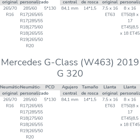
original
personalizado
central
de rosca
original
personali
265/70
285/60
5*130
84,1 mm
14*1,5
7,5 x 16
8 x 16
R16
R17|265/65
ET63
ET50|8 x
R17|285/55
17
R18|275/60
ET45|8,5
R18|265/55
x 18 ET45
R19|265/50
R20
Mercedes G-Class (W463) 2019
G 320
Neumático
Neumático
PCD
Agujero
Tamaño
Llanta
Llanta
original
personalizado
central
de rosca
original
personali
265/70
285/60
5*130
84,1 mm
14*1,5
7,5 x 16
8 x 16
R16
R17|265/65
ET63
ET50|8 x
R17|285/55
17
R18|275/60
ET45|8,5
R18|265/55
x 18 ET45
R19|265/50
R20