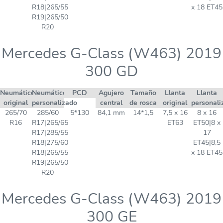
R18|265/55
x 18 ET45
R19|265/50
R20
Mercedes G-Class (W463) 2019
300 GD
Neumático
Neumático
PCD
Agujero
Tamaño
Llanta
Llanta
original
personalizado
central
de rosca
original
personali
265/70
285/60
5*130
84,1 mm
14*1,5
7,5 x 16
8 x 16
R16
R17|265/65
ET63
ET50|8 x
R17|285/55
17
R18|275/60
ET45|8,5
R18|265/55
x 18 ET45
R19|265/50
R20
Mercedes G-Class (W463) 2019
300 GE