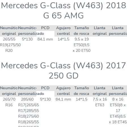
Mercedes G-Class (W463) 2018
G 65 AMG
Neumático
Neumático
PCD
Agujero
Tamaño
Llanta
Llanta
original
personalizado
central
de rosca
original
personali
265/55
5*130
84,1 mm
14*1,5
9,5 x 19
R19|275/50
ET50|9,5
R20
x 20 ET50
Mercedes G-Class (W463) 2017
250 GD
Neumático
Neumático
PCD
Agujero
Tamaño
Llanta
Llanta
original
personalizado
central
de rosca
original
personali
265/70
285/60
5*130
84,1 mm
14*1,5
7,5 x 16
8 x 16
R16
R17|265/65
ET63
ET50|8 x
R17|285/55
17
R18|275/60
ET45|8,5
R18|265/55
x 18 ET45