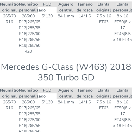
Neumático
Neumático
PCD
Agujero
Tamaño
Llanta
Llanta
original
personalizado
central
de rosca
original
personali
265/70
285/60
5*130
84,1 mm
14*1,5
7,5 x 16
8 x 16
R16
R17|265/65
ET63
ET50|8 x
R17|285/55
17
R18|275/60
ET45|8,5
R18|265/55
x 18 ET45
R19|265/50
R20
Mercedes G-Class (W463) 2018
350 Turbo GD
Neumático
Neumático
PCD
Agujero
Tamaño
Llanta
Llanta
original
personalizado
central
de rosca
original
personali
265/70
285/60
5*130
84,1 mm
14*1,5
7,5 x 16
8 x 16
R16
R17|265/65
ET63
ET50|8 x
R17|285/55
17
R18|275/60
ET45|8,5
R18|265/55
x 18 ET45
R19|265/50