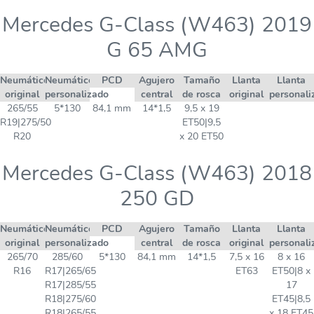
Mercedes G-Class (W463) 2019
G 65 AMG
Neumático
Neumático
PCD
Agujero
Tamaño
Llanta
Llanta
original
personalizado
central
de rosca
original
personali
265/55
5*130
84,1 mm
14*1,5
9,5 x 19
R19|275/50
ET50|9,5
R20
x 20 ET50
Mercedes G-Class (W463) 2018
250 GD
Neumático
Neumático
PCD
Agujero
Tamaño
Llanta
Llanta
original
personalizado
central
de rosca
original
personali
265/70
285/60
5*130
84,1 mm
14*1,5
7,5 x 16
8 x 16
R16
R17|265/65
ET63
ET50|8 x
R17|285/55
17
R18|275/60
ET45|8,5
R18|265/55
x 18 ET45