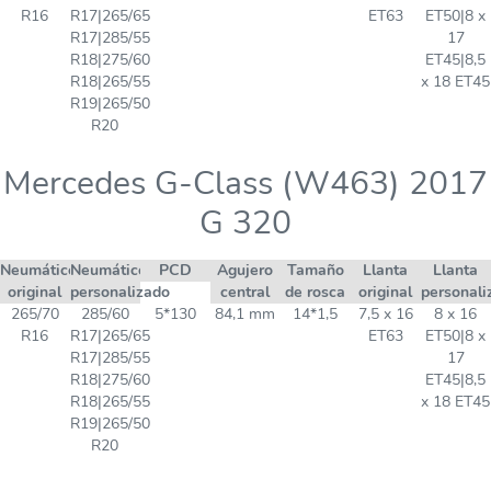
R16
R17|265/65
ET63
ET50|8 x
R17|285/55
17
R18|275/60
ET45|8,5
R18|265/55
x 18 ET45
R19|265/50
R20
Mercedes G-Class (W463) 2017
G 320
Neumático
Neumático
PCD
Agujero
Tamaño
Llanta
Llanta
original
personalizado
central
de rosca
original
personali
265/70
285/60
5*130
84,1 mm
14*1,5
7,5 x 16
8 x 16
R16
R17|265/65
ET63
ET50|8 x
R17|285/55
17
R18|275/60
ET45|8,5
R18|265/55
x 18 ET45
R19|265/50
R20