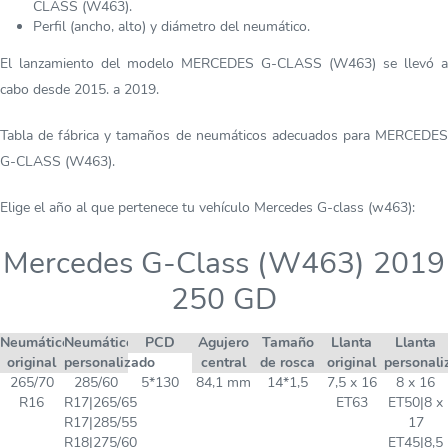
CLASS (W463).
Perfil (ancho, alto) y diámetro del neumático.
El lanzamiento del modelo MERCEDES G-CLASS (W463) se llevó a
cabo desde 2015. a 2019.
Tabla de fábrica y tamaños de neumáticos adecuados para MERCEDES
G-CLASS (W463).
Elige el año al que pertenece tu vehículo Mercedes G-class (w463):
Mercedes G-Class (W463) 2019
250 GD
Neumático
Neumático
PCD
Agujero
Tamaño
Llanta
Llanta
original
personalizado
central
de rosca
original
personali
265/70
285/60
5*130
84,1 mm
14*1,5
7,5 x 16
8 x 16
R16
R17|265/65
ET63
ET50|8 x
R17|285/55
17
R18|275/60
ET45|8,5