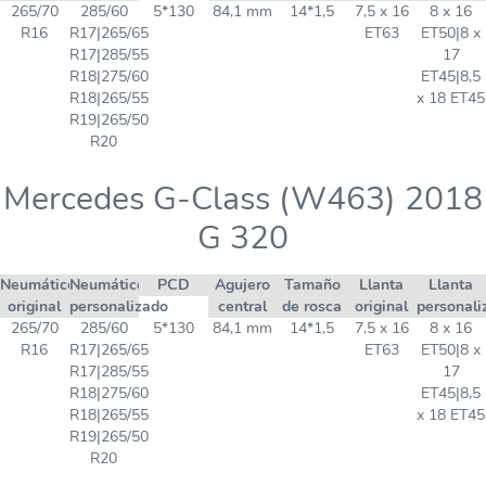
265/70
285/60
5*130
84,1 mm
14*1,5
7,5 x 16
8 x 16
R16
R17|265/65
ET63
ET50|8 x
R17|285/55
17
R18|275/60
ET45|8,5
R18|265/55
x 18 ET45
R19|265/50
R20
Mercedes G-Class (W463) 2018
G 320
Neumático
Neumático
PCD
Agujero
Tamaño
Llanta
Llanta
original
personalizado
central
de rosca
original
personali
265/70
285/60
5*130
84,1 mm
14*1,5
7,5 x 16
8 x 16
R16
R17|265/65
ET63
ET50|8 x
R17|285/55
17
R18|275/60
ET45|8,5
R18|265/55
x 18 ET45
R19|265/50
R20