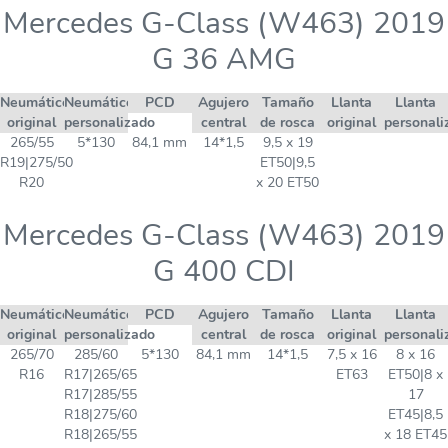
Mercedes G-Class (W463) 2019
G 36 AMG
Neumático
Neumático
PCD
Agujero
Tamaño
Llanta
Llanta
original
personalizado
central
de rosca
original
personali
265/55
5*130
84,1 mm
14*1,5
9,5 x 19
R19|275/50
ET50|9,5
R20
x 20 ET50
Mercedes G-Class (W463) 2019
G 400 CDI
Neumático
Neumático
PCD
Agujero
Tamaño
Llanta
Llanta
original
personalizado
central
de rosca
original
personali
265/70
285/60
5*130
84,1 mm
14*1,5
7,5 x 16
8 x 16
R16
R17|265/65
ET63
ET50|8 x
R17|285/55
17
R18|275/60
ET45|8,5
R18|265/55
x 18 ET45