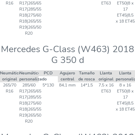
R16
R17|265/65
ET63
ET50|8 x
R17|285/55
17
R18|275/60
ET45|8,5
R18|265/55
x 18 ET45
R19|265/50
R20
Mercedes G-Class (W463) 2018
G 350 d
Neumático
Neumático
PCD
Agujero
Tamaño
Llanta
Llanta
original
personalizado
central
de rosca
original
personali
265/70
285/60
5*130
84,1 mm
14*1,5
7,5 x 16
8 x 16
R16
R17|265/65
ET63
ET50|8 x
R17|285/55
17
R18|275/60
ET45|8,5
R18|265/55
x 18 ET45
R19|265/50
R20