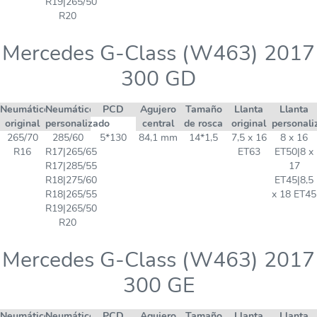
R19|265/50
R20
Mercedes G-Class (W463) 2017
300 GD
Neumático
Neumático
PCD
Agujero
Tamaño
Llanta
Llanta
original
personalizado
central
de rosca
original
personali
265/70
285/60
5*130
84,1 mm
14*1,5
7,5 x 16
8 x 16
R16
R17|265/65
ET63
ET50|8 x
R17|285/55
17
R18|275/60
ET45|8,5
R18|265/55
x 18 ET45
R19|265/50
R20
Mercedes G-Class (W463) 2017
300 GE
Neumático
Neumático
PCD
Agujero
Tamaño
Llanta
Llanta