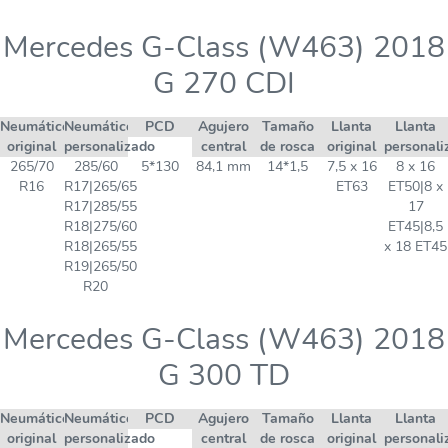
Mercedes G-Class (W463) 2018
G 270 CDI
Neumático
Neumático
PCD
Agujero
Tamaño
Llanta
Llanta
original
personalizado
central
de rosca
original
personali
265/70
285/60
5*130
84,1 mm
14*1,5
7,5 x 16
8 x 16
R16
R17|265/65
ET63
ET50|8 x
R17|285/55
17
R18|275/60
ET45|8,5
R18|265/55
x 18 ET45
R19|265/50
R20
Mercedes G-Class (W463) 2018
G 300 TD
Neumático
Neumático
PCD
Agujero
Tamaño
Llanta
Llanta
original
personalizado
central
de rosca
original
personali