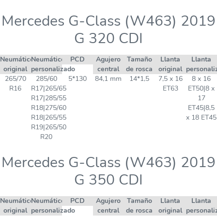
Mercedes G-Class (W463) 2019
G 320 CDI
Neumático
Neumático
PCD
Agujero
Tamaño
Llanta
Llanta
original
personalizado
central
de rosca
original
personali
265/70
285/60
5*130
84,1 mm
14*1,5
7,5 x 16
8 x 16
R16
R17|265/65
ET63
ET50|8 x
R17|285/55
17
R18|275/60
ET45|8,5
R18|265/55
x 18 ET45
R19|265/50
R20
Mercedes G-Class (W463) 2019
G 350 CDI
Neumático
Neumático
PCD
Agujero
Tamaño
Llanta
Llanta
original
personalizado
central
de rosca
original
personali