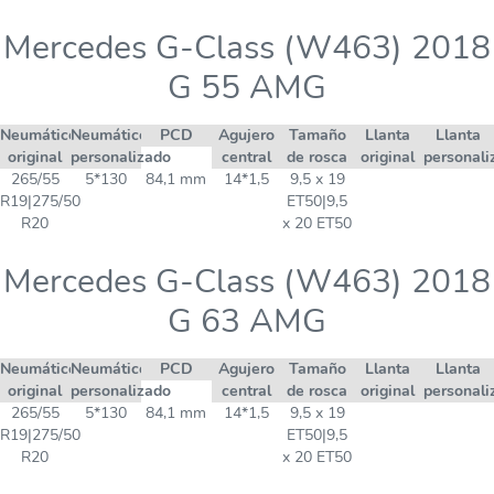
Mercedes G-Class (W463) 2018
G 55 AMG
Neumático
Neumático
PCD
Agujero
Tamaño
Llanta
Llanta
original
personalizado
central
de rosca
original
personali
265/55
5*130
84,1 mm
14*1,5
9,5 x 19
R19|275/50
ET50|9,5
R20
x 20 ET50
Mercedes G-Class (W463) 2018
G 63 AMG
Neumático
Neumático
PCD
Agujero
Tamaño
Llanta
Llanta
original
personalizado
central
de rosca
original
personali
265/55
5*130
84,1 mm
14*1,5
9,5 x 19
R19|275/50
ET50|9,5
R20
x 20 ET50