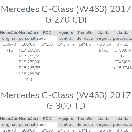
Mercedes G-Class (W463) 2017
G 270 CDI
Neumático
Neumático
PCD
Agujero
Tamaño
Llanta
Llanta
original
personalizado
central
de rosca
original
personali
265/70
285/60
5*130
84,1 mm
14*1,5
7,5 x 16
8 x 16
R16
R17|265/65
ET63
ET50|8 x
R17|285/55
17
R18|275/60
ET45|8,5
R18|265/55
x 18 ET45
R19|265/50
R20
Mercedes G-Class (W463) 2017
G 300 TD
Neumático
Neumático
PCD
Agujero
Tamaño
Llanta
Llanta
original
personalizado
central
de rosca
original
personali
265/70
285/60
5*130
84,1 mm
14*1,5
7,5 x 16
8 x 16