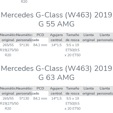
R20
Mercedes G-Class (W463) 2019
G 55 AMG
Neumático
Neumático
PCD
Agujero
Tamaño
Llanta
Llanta
original
personalizado
central
de rosca
original
personali
265/55
5*130
84,1 mm
14*1,5
9,5 x 19
R19|275/50
ET50|9,5
R20
x 20 ET50
Mercedes G-Class (W463) 2019
G 63 AMG
Neumático
Neumático
PCD
Agujero
Tamaño
Llanta
Llanta
original
personalizado
central
de rosca
original
personali
265/55
5*130
84,1 mm
14*1,5
9,5 x 19
R19|275/50
ET50|9,5
R20
x 20 ET50