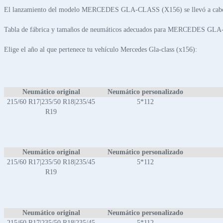
El lanzamiento del modelo MERCEDES GLA-CLASS (X156) se llevó a cabo 
Tabla de fábrica y tamaños de neumáticos adecuados para MERCEDES GL
Elige el año al que pertenece tu vehículo Mercedes Gla-class (x156):
Neumático original
Neumático personalizado
215/60 R17|235/50 R18|235/45
5*112
R19
Neumático original
Neumático personalizado
215/60 R17|235/50 R18|235/45
5*112
R19
Neumático original
Neumático personalizado
215/60 R17|235/50 R18|235/45
5*112