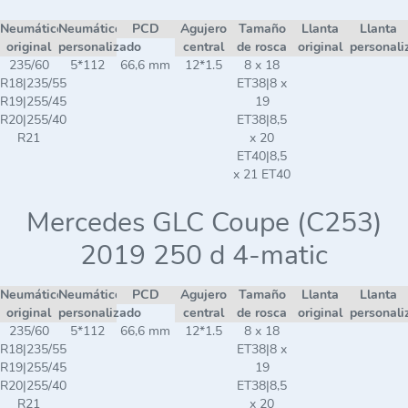
Neumático
Neumático
PCD
Agujero
Tamaño
Llanta
Llanta
original
personalizado
central
de rosca
original
personali
235/60
5*112
66,6 mm
12*1.5
8 x 18
R18|235/55
ET38|8 x
R19|255/45
19
R20|255/40
ET38|8,5
R21
x 20
ET40|8,5
x 21 ET40
Mercedes GLC Coupe (C253)
2019 250 d 4-matic
Neumático
Neumático
PCD
Agujero
Tamaño
Llanta
Llanta
original
personalizado
central
de rosca
original
personali
235/60
5*112
66,6 mm
12*1.5
8 x 18
R18|235/55
ET38|8 x
R19|255/45
19
R20|255/40
ET38|8,5
R21
x 20