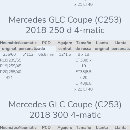
x 21 ET40
Mercedes GLC Coupe (C253)
2018 250 d 4-matic
Neumático
Neumático
PCD
Agujero
Tamaño
Llanta
Llanta
original
personalizado
central
de rosca
original
personali
235/60
5*112
66,6 mm
12*1.5
8 x 18
R18|235/55
ET38|8 x
R19|255/45
19
R20|255/40
ET38|8,5
R21
x 20
ET40|8,5
x 21 ET40
Mercedes GLC Coupe (C253)
2018 300 4-matic
Neumático
Neumático
PCD
Agujero
Tamaño
Llanta
Llanta