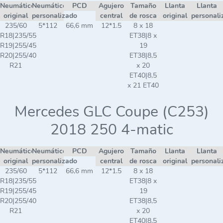
Neumático
Neumático
PCD
Agujero
Tamaño
Llanta
Llanta
original
personalizado
central
de rosca
original
personali
235/60
5*112
66,6 mm
12*1.5
8 x 18
R18|235/55
ET38|8 x
R19|255/45
19
R20|255/40
ET38|8,5
R21
x 20
ET40|8,5
x 21 ET40
Mercedes GLC Coupe (C253)
2018 250 4-matic
Neumático
Neumático
PCD
Agujero
Tamaño
Llanta
Llanta
original
personalizado
central
de rosca
original
personali
235/60
5*112
66,6 mm
12*1.5
8 x 18
R18|235/55
ET38|8 x
R19|255/45
19
R20|255/40
ET38|8,5
R21
x 20
ET40|8,5