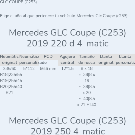
GLC COUPE (C253).
Elige el año al que pertenece tu vehículo Mercedes Glc Coupe (c253):
Mercedes GLC Coupe (C253)
2019 220 d 4-matic
Neumático
Neumático
PCD
Agujero
Tamaño
Llanta
Llanta
original
personalizado
central
de rosca
original
personali
235/60
5*112
66,6 mm
12*1.5
8 x 18
R18|235/55
ET38|8 x
R19|255/45
19
R20|255/40
ET38|8,5
R21
x 20
ET40|8,5
x 21 ET40
Mercedes GLC Coupe (C253)
2019 250 4-matic