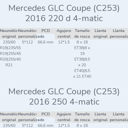
Mercedes GLC Coupe (C253)
2016 220 d 4-matic
Neumático
Neumático
PCD
Agujero
Tamaño
Llanta
Llanta
original
personalizado
central
de rosca
original
personali
235/60
5*112
66,6 mm
12*1.5
8 x 18
R18|235/55
ET38|8 x
R19|255/45
19
R20|255/40
ET38|8,5
R21
x 20
ET40|8,5
x 21 ET40
Mercedes GLC Coupe (C253)
2016 250 4-matic
Neumático
Neumático
PCD
Agujero
Tamaño
Llanta
Llanta
original
personalizado
central
de rosca
original
personali
235/60
5*112
66,6 mm
12*1.5
8 x 18