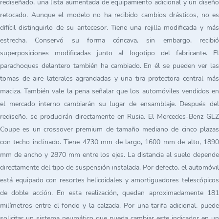
rediseñado, una lista aumentada de equipamiento adicional y un diseño
retocado. Aunque el modelo no ha recibido cambios drásticos, no es
difícil distinguirlo de su antecesor. Tiene una rejilla modificada y más
estrecha. Conservó su forma cóncava, sin embargo, recibió
superposiciones modificadas junto al logotipo del fabricante. El
parachoques delantero también ha cambiado. En él se pueden ver las
tomas de aire laterales agrandadas y una tira protectora central más
maciza. También vale la pena señalar que los automóviles vendidos en
el mercado interno cambiarán su lugar de ensamblaje. Después del
rediseño, se producirán directamente en Rusia. El Mercedes-Benz GLZ
Coupe es un crossover premium de tamaño mediano de cinco plazas
con techo inclinado. Tiene 4730 mm de largo, 1600 mm de alto, 1890
mm de ancho y 2870 mm entre los ejes. La distancia al suelo depende
directamente del tipo de suspensión instalada. Por defecto, el automóvil
está equipado con resortes helicoidales y amortiguadores telescópicos
de doble acción. En esta realización, quedan aproximadamente 181
milímetros entre el fondo y la calzada. Por una tarifa adicional, puede
solicitar un sistema neumático que pueda cambiar este indicador en un