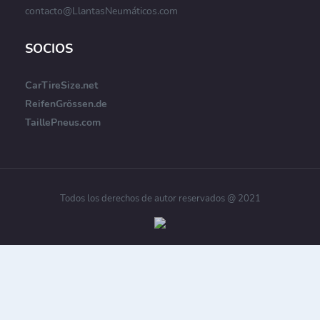
contacto@LlantasNeumáticos.com
SOCIOS
CarTireSize.net
ReifenGrössen.de
TaillePneus.com
Todos los derechos de autor reservados @ 2021