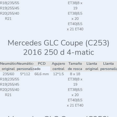
R18|235/55
ET38|8 x
R19|255/45
19
R20|255/40
ET38|8,5
R21
x 20
ET40|8,5
x 21 ET40
Mercedes GLC Coupe (C253)
2016 250 d 4-matic
Neumático
Neumático
PCD
Agujero
Tamaño
Llanta
Llanta
original
personalizado
central
de rosca
original
personali
235/60
5*112
66,6 mm
12*1.5
8 x 18
R18|235/55
ET38|8 x
R19|255/45
19
R20|255/40
ET38|8,5
R21
x 20
ET40|8,5
x 21 ET40