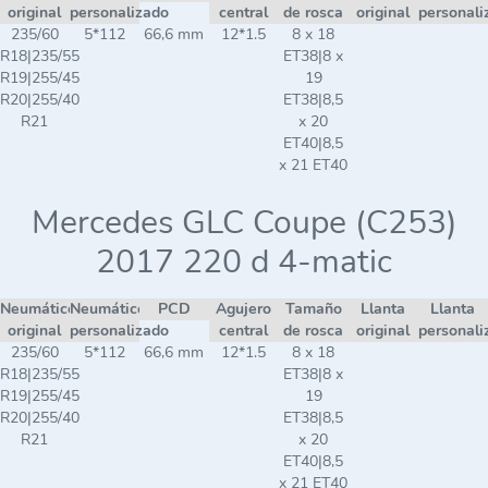
original
personalizado
central
de rosca
original
personali
235/60
5*112
66,6 mm
12*1.5
8 x 18
R18|235/55
ET38|8 x
R19|255/45
19
R20|255/40
ET38|8,5
R21
x 20
ET40|8,5
x 21 ET40
Mercedes GLC Coupe (C253)
2017 220 d 4-matic
Neumático
Neumático
PCD
Agujero
Tamaño
Llanta
Llanta
original
personalizado
central
de rosca
original
personali
235/60
5*112
66,6 mm
12*1.5
8 x 18
R18|235/55
ET38|8 x
R19|255/45
19
R20|255/40
ET38|8,5
R21
x 20
ET40|8,5
x 21 ET40