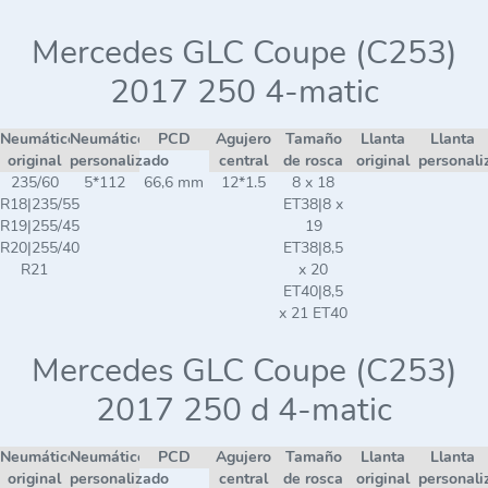
Mercedes GLC Coupe (C253)
2017 250 4-matic
Neumático
Neumático
PCD
Agujero
Tamaño
Llanta
Llanta
original
personalizado
central
de rosca
original
personali
235/60
5*112
66,6 mm
12*1.5
8 x 18
R18|235/55
ET38|8 x
R19|255/45
19
R20|255/40
ET38|8,5
R21
x 20
ET40|8,5
x 21 ET40
Mercedes GLC Coupe (C253)
2017 250 d 4-matic
Neumático
Neumático
PCD
Agujero
Tamaño
Llanta
Llanta
original
personalizado
central
de rosca
original
personali