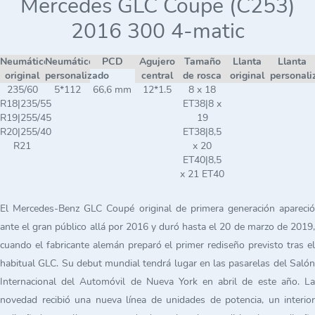
Mercedes GLC Coupe (C253)
2016 300 4-matic
Neumático
Neumático
PCD
Agujero
Tamaño
Llanta
Llanta
original
personalizado
central
de rosca
original
personali
235/60
5*112
66,6 mm
12*1.5
8 x 18
R18|235/55
ET38|8 x
R19|255/45
19
R20|255/40
ET38|8,5
R21
x 20
ET40|8,5
x 21 ET40
El Mercedes-Benz GLC Coupé original de primera generación apareció
ante el gran público allá por 2016 y duró hasta el 20 de marzo de 2019,
cuando el fabricante alemán preparó el primer rediseño previsto tras el
habitual GLC. Su debut mundial tendrá lugar en las pasarelas del Salón
Internacional del Automóvil de Nueva York en abril de este año. La
novedad recibió una nueva línea de unidades de potencia, un interior