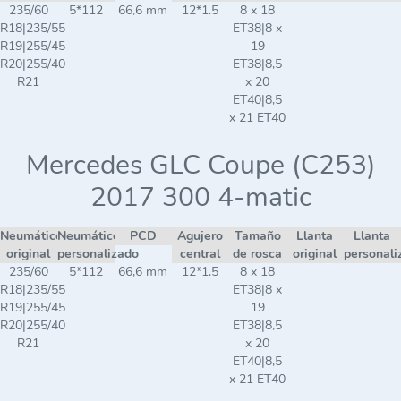
235/60
5*112
66,6 mm
12*1.5
8 x 18
R18|235/55
ET38|8 x
R19|255/45
19
R20|255/40
ET38|8,5
R21
x 20
ET40|8,5
x 21 ET40
Mercedes GLC Coupe (C253)
2017 300 4-matic
Neumático
Neumático
PCD
Agujero
Tamaño
Llanta
Llanta
original
personalizado
central
de rosca
original
personali
235/60
5*112
66,6 mm
12*1.5
8 x 18
R18|235/55
ET38|8 x
R19|255/45
19
R20|255/40
ET38|8,5
R21
x 20
ET40|8,5
x 21 ET40