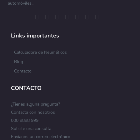
automóviles..
Links importantes
Calculadora de Neumáticos
Blog
Contacto
CONTACTO
¿Tienes alguna pregunta?
Contacta con nosotros
000 8888 999
Solicite una consulta
Envíanos un correo electrónico