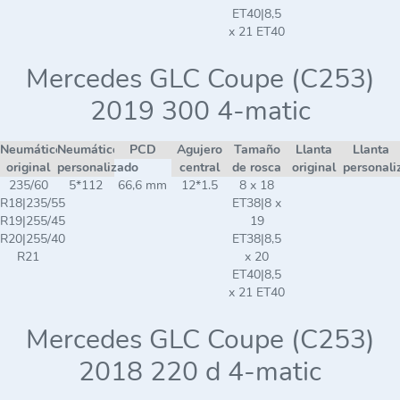
ET40|8,5
x 21 ET40
Mercedes GLC Coupe (C253)
2019 300 4-matic
Neumático
Neumático
PCD
Agujero
Tamaño
Llanta
Llanta
original
personalizado
central
de rosca
original
personali
235/60
5*112
66,6 mm
12*1.5
8 x 18
R18|235/55
ET38|8 x
R19|255/45
19
R20|255/40
ET38|8,5
R21
x 20
ET40|8,5
x 21 ET40
Mercedes GLC Coupe (C253)
2018 220 d 4-matic