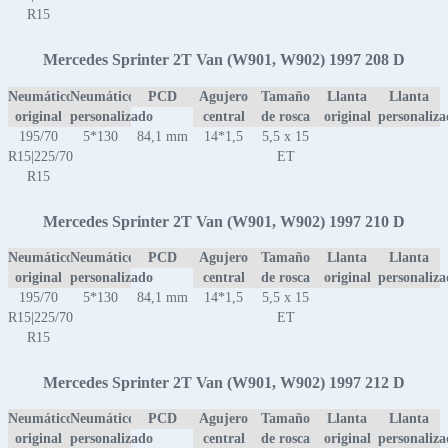
R15
Mercedes Sprinter 2T Van (W901, W902) 1997 208 D
Neumático
Neumático
PCD
Agujero
Tamaño
Llanta
Llanta
original
personalizado
central
de rosca
original
personaliz
195/70
5*130
84,1 mm
14*1,5
5,5 x 15
R15|225/70
ET
R15
Mercedes Sprinter 2T Van (W901, W902) 1997 210 D
Neumático
Neumático
PCD
Agujero
Tamaño
Llanta
Llanta
original
personalizado
central
de rosca
original
personaliz
195/70
5*130
84,1 mm
14*1,5
5,5 x 15
R15|225/70
ET
R15
Mercedes Sprinter 2T Van (W901, W902) 1997 212 D
Neumático
Neumático
PCD
Agujero
Tamaño
Llanta
Llanta
original
personalizado
central
de rosca
original
personaliz