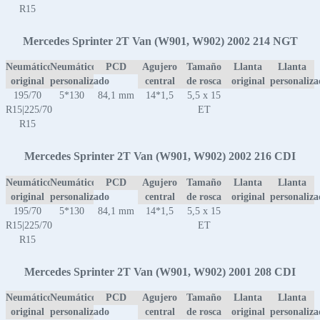
R15
Mercedes Sprinter 2T Van (W901, W902) 2002 214 NGT
Neumático
Neumático
PCD
Agujero
Tamaño
Llanta
Llanta
original
personalizado
central
de rosca
original
personaliz
195/70
5*130
84,1 mm
14*1,5
5,5 x 15
R15|225/70
ET
R15
Mercedes Sprinter 2T Van (W901, W902) 2002 216 CDI
Neumático
Neumático
PCD
Agujero
Tamaño
Llanta
Llanta
original
personalizado
central
de rosca
original
personaliz
195/70
5*130
84,1 mm
14*1,5
5,5 x 15
R15|225/70
ET
R15
Mercedes Sprinter 2T Van (W901, W902) 2001 208 CDI
Neumático
Neumático
PCD
Agujero
Tamaño
Llanta
Llanta
original
personalizado
central
de rosca
original
personaliz