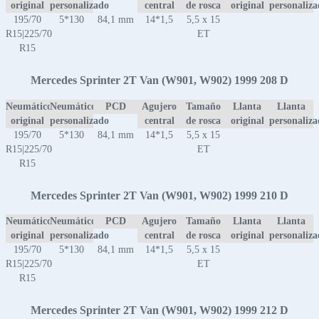
original
personalizado
central
de rosca
original
personaliz
195/70
5*130
84,1 mm
14*1,5
5,5 x 15
R15|225/70
ET
R15
Mercedes Sprinter 2T Van (W901, W902) 1999 208 D
Neumático
Neumático
PCD
Agujero
Tamaño
Llanta
Llanta
original
personalizado
central
de rosca
original
personaliz
195/70
5*130
84,1 mm
14*1,5
5,5 x 15
R15|225/70
ET
R15
Mercedes Sprinter 2T Van (W901, W902) 1999 210 D
Neumático
Neumático
PCD
Agujero
Tamaño
Llanta
Llanta
original
personalizado
central
de rosca
original
personaliz
195/70
5*130
84,1 mm
14*1,5
5,5 x 15
R15|225/70
ET
R15
Mercedes Sprinter 2T Van (W901, W902) 1999 212 D