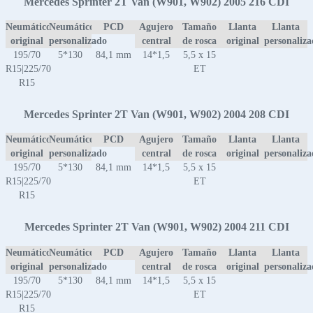
Mercedes Sprinter 2T Van (W901, W902) 2005 216 CDI
Neumático
Neumático
PCD
Agujero
Tamaño
Llanta
Llanta
original
personalizado
central
de rosca
original
personaliz
195/70
5*130
84,1 mm
14*1,5
5,5 x 15
R15|225/70
ET
R15
Mercedes Sprinter 2T Van (W901, W902) 2004 208 CDI
Neumático
Neumático
PCD
Agujero
Tamaño
Llanta
Llanta
original
personalizado
central
de rosca
original
personaliz
195/70
5*130
84,1 mm
14*1,5
5,5 x 15
R15|225/70
ET
R15
Mercedes Sprinter 2T Van (W901, W902) 2004 211 CDI
Neumático
Neumático
PCD
Agujero
Tamaño
Llanta
Llanta
original
personalizado
central
de rosca
original
personaliz
195/70
5*130
84,1 mm
14*1,5
5,5 x 15
R15|225/70
ET
R15