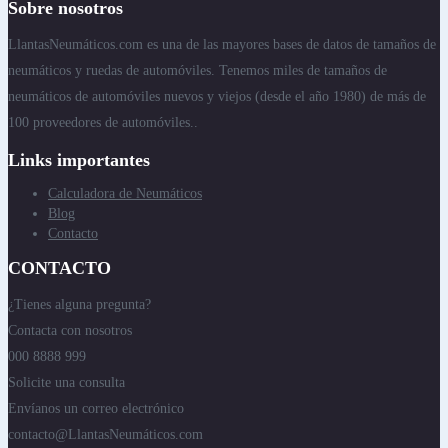
Sobre nosotros
LlantasNeumáticos.com es una de las mayores bases de datos de tamaños de
neumáticos y ruedas de automóviles. Tenemos miles de tamaños de
neumáticos de automóviles nuevos y viejos (desde el año 1980) de más de
100 proveedores de automóviles..
Links importantes
Calculadora de Neumáticos
Blog
Contacto
CONTACTO
¿Tienes alguna pregunta?
Contacta con nosotros
000 8888 999
Solicite una consulta
Envíanos un correo electrónico
contacto@LlantasNeumáticos.com