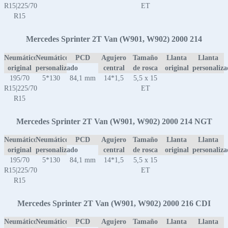
R15|225/70
ET
R15
Mercedes Sprinter 2T Van (W901, W902) 2000 214
Neumático
Neumático
PCD
Agujero
Tamaño
Llanta
Llanta
original
personalizado
central
de rosca
original
personaliz
195/70
5*130
84,1 mm
14*1,5
5,5 x 15
R15|225/70
ET
R15
Mercedes Sprinter 2T Van (W901, W902) 2000 214 NGT
Neumático
Neumático
PCD
Agujero
Tamaño
Llanta
Llanta
original
personalizado
central
de rosca
original
personaliz
195/70
5*130
84,1 mm
14*1,5
5,5 x 15
R15|225/70
ET
R15
Mercedes Sprinter 2T Van (W901, W902) 2000 216 CDI
Neumático
Neumático
PCD
Agujero
Tamaño
Llanta
Llanta