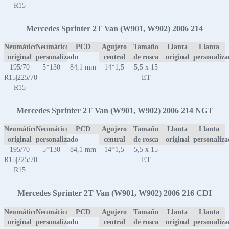
R15
Mercedes Sprinter 2T Van (W901, W902) 2006 214
Neumático
Neumático
PCD
Agujero
Tamaño
Llanta
Llanta
original
personalizado
central
de rosca
original
personaliz
195/70
5*130
84,1 mm
14*1,5
5,5 x 15
R15|225/70
ET
R15
Mercedes Sprinter 2T Van (W901, W902) 2006 214 NGT
Neumático
Neumático
PCD
Agujero
Tamaño
Llanta
Llanta
original
personalizado
central
de rosca
original
personaliz
195/70
5*130
84,1 mm
14*1,5
5,5 x 15
R15|225/70
ET
R15
Mercedes Sprinter 2T Van (W901, W902) 2006 216 CDI
Neumático
Neumático
PCD
Agujero
Tamaño
Llanta
Llanta
original
personalizado
central
de rosca
original
personaliz