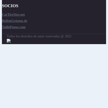
SOCIOS
CarTireSize.net
ReifenGrössen.de
TaillePneus.com
Todos los derechos de autor reservados @ 2021