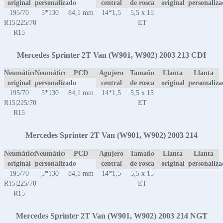
original
personalizado
central
de rosca
original
personaliz
195/70
5*130
84,1 mm
14*1,5
5,5 x 15
R15|225/70
ET
R15
Mercedes Sprinter 2T Van (W901, W902) 2003 213 CDI
Neumático
Neumático
PCD
Agujero
Tamaño
Llanta
Llanta
original
personalizado
central
de rosca
original
personaliz
195/70
5*130
84,1 mm
14*1,5
5,5 x 15
R15|225/70
ET
R15
Mercedes Sprinter 2T Van (W901, W902) 2003 214
Neumático
Neumático
PCD
Agujero
Tamaño
Llanta
Llanta
original
personalizado
central
de rosca
original
personaliz
195/70
5*130
84,1 mm
14*1,5
5,5 x 15
R15|225/70
ET
R15
Mercedes Sprinter 2T Van (W901, W902) 2003 214 NGT