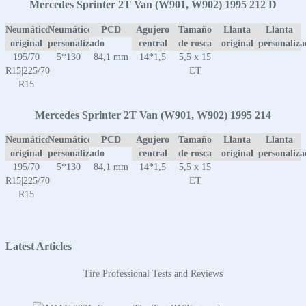
Mercedes Sprinter 2T Van (W901, W902) 1995 212 D
Neumático
Neumático
PCD
Agujero
Tamaño
Llanta
Llanta
original
personalizado
central
de rosca
original
personaliz
195/70
5*130
84,1 mm
14*1,5
5,5 x 15
R15|225/70
ET
R15
Mercedes Sprinter 2T Van (W901, W902) 1995 214
Neumático
Neumático
PCD
Agujero
Tamaño
Llanta
Llanta
original
personalizado
central
de rosca
original
personaliz
195/70
5*130
84,1 mm
14*1,5
5,5 x 15
R15|225/70
ET
R15
Latest Articles
Tire Professional Tests and Reviews