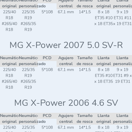
Neumático
Neumático
PCD
Agujero
Tamaño
Llanta
Llanta
original
personalizado
central
de rosca
original
personali
225/40
225/35
5*108
67,1 mm
14*1,5
8 x 18
9 x 19
R18
R19
ET35 #10
ET31 #11
#265/40
#265/35
x 18 ET35
x 19 ET31
R18
R19
MG X-Power 2007 5.0 SV-R
Neumático
Neumático
PCD
Agujero
Tamaño
Llanta
Llanta
original
personalizado
central
de rosca
original
personali
225/40
225/35
5*108
67,1 mm
14*1,5
8 x 18
9 x 19
R18
R19
ET35 #10
ET31 #9 x
#265/40
#265/35
x 18 ET35
19 ET31
R18
R19
MG X-Power 2006 4.6 SV
Neumático
Neumático
PCD
Agujero
Tamaño
Llanta
Llanta
original
personalizado
central
de rosca
original
personali
225/40
225/35
5*108
67,1 mm
14*1,5
8 x 18
9 x 19