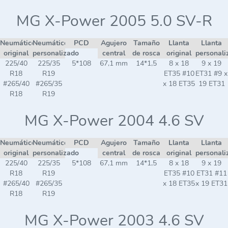
MG X-Power 2005 5.0 SV-R
Neumático
Neumático
PCD
Agujero
Tamaño
Llanta
Llanta
original
personalizado
central
de rosca
original
personali
225/40
225/35
5*108
67,1 mm
14*1,5
8 x 18
9 x 19
R18
R19
ET35 #10
ET31 #9 x
#265/40
#265/35
x 18 ET35
19 ET31
R18
R19
MG X-Power 2004 4.6 SV
Neumático
Neumático
PCD
Agujero
Tamaño
Llanta
Llanta
original
personalizado
central
de rosca
original
personali
225/40
225/35
5*108
67,1 mm
14*1,5
8 x 18
9 x 19
R18
R19
ET35 #10
ET31 #11
#265/40
#265/35
x 18 ET35
x 19 ET31
R18
R19
MG X-Power 2003 4.6 SV