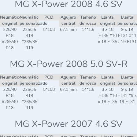
MG X-Power 2008 4.6 SV
Neumático
Neumático
PCD
Agujero
Tamaño
Llanta
Llanta
original
personalizado
central
de rosca
original
personali
225/40
225/35
5*108
67,1 mm
14*1,5
8 x 18
9 x 19
R18
R19
ET35 #10
ET31 #11
#265/40
#265/35
x 18 ET35
x 19 ET31
R18
R19
MG X-Power 2008 5.0 SV-R
Neumático
Neumático
PCD
Agujero
Tamaño
Llanta
Llanta
original
personalizado
central
de rosca
original
personali
225/40
225/35
5*108
67,1 mm
14*1,5
8 x 18
9 x 19
R18
R19
ET35 #10
ET31 #9 x
#265/40
#265/35
x 18 ET35
19 ET31
R18
R19
MG X-Power 2007 4.6 SV