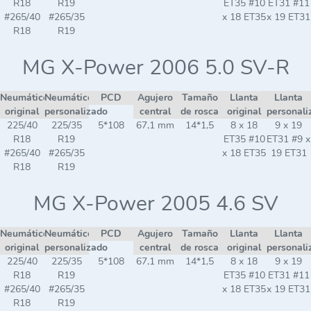
R18
R19
ET35 #10
ET31 #11
#265/40
#265/35
x 18 ET35
x 19 ET31
R18
R19
MG X-Power 2006 5.0 SV-R
Neumático
Neumático
PCD
Agujero
Tamaño
Llanta
Llanta
original
personalizado
central
de rosca
original
personali
225/40
225/35
5*108
67,1 mm
14*1,5
8 x 18
9 x 19
R18
R19
ET35 #10
ET31 #9 x
#265/40
#265/35
x 18 ET35
19 ET31
R18
R19
MG X-Power 2005 4.6 SV
Neumático
Neumático
PCD
Agujero
Tamaño
Llanta
Llanta
original
personalizado
central
de rosca
original
personali
225/40
225/35
5*108
67,1 mm
14*1,5
8 x 18
9 x 19
R18
R19
ET35 #10
ET31 #11
#265/40
#265/35
x 18 ET35
x 19 ET31
R18
R19