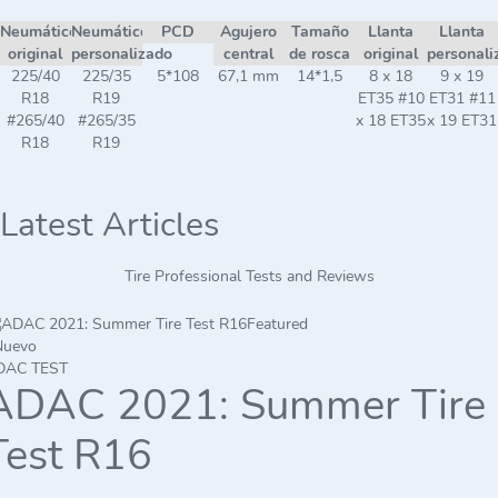
Neumático
Neumático
PCD
Agujero
Tamaño
Llanta
Llanta
original
personalizado
central
de rosca
original
personali
225/40
225/35
5*108
67,1 mm
14*1,5
8 x 18
9 x 19
R18
R19
ET35 #10
ET31 #11
#265/40
#265/35
x 18 ET35
x 19 ET31
R18
R19
Latest Articles
Tire Professional Tests and Reviews
Featured
Nuevo
DAC TEST
ADAC 2021: Summer Tire
Test R16