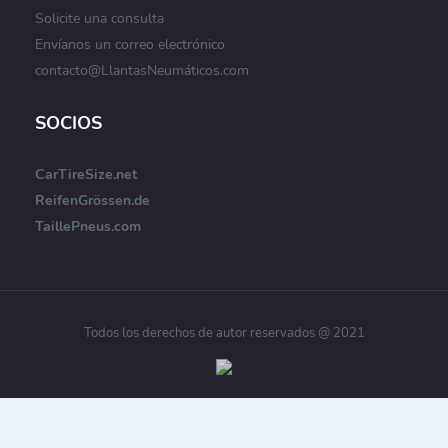
Solicite una consulta
Envíanos un correo electrónico
contacto@LlantasNeumáticos.com
SOCIOS
CarTireSize.net
ReifenGrössen.de
TaillePneus.com
Todos los derechos de autor reservados @ 2021