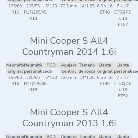
195/60
205/55
5*120
72,5 mm
14*1,25
6,5 x 16
7 x 17
R16
R17|225/45
ET46
ET50|7,5
R18
x 18
ET52
Mini Cooper S All4
Countryman 2014 1.6i
Neumático
Neumático
PCD
Agujero
Tamaño
Llanta
Llanta
original
personalizado
central
de rosca
original
personaliza
195/60
205/55
5*120
72,5 mm
14*1,25
6,5 x 16
7 x 17
R16
R17|225/45
ET46
ET50|7,5
R18
x 18
ET52
Mini Cooper S All4
Countryman 2013 1.6i
Neumático
Neumático
PCD
Agujero
Tamaño
Llanta
Llanta