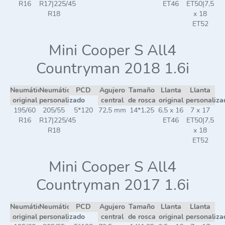
R16
R17|225/45
ET46
ET50|7,5
R18
x 18
ET52
Mini Cooper S All4
Countryman 2018 1.6i
Neumático
Neumático
PCD
Agujero
Tamaño
Llanta
Llanta
original
personalizado
central
de rosca
original
personaliza
195/60
205/55
5*120
72,5 mm
14*1,25
6,5 x 16
7 x 17
R16
R17|225/45
ET46
ET50|7,5
R18
x 18
ET52
Mini Cooper S All4
Countryman 2017 1.6i
Neumático
Neumático
PCD
Agujero
Tamaño
Llanta
Llanta
original
personalizado
central
de rosca
original
personaliza