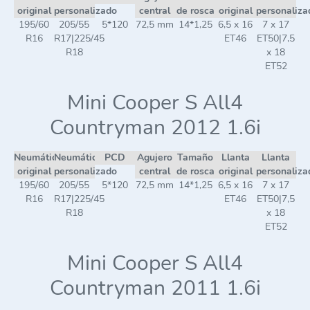
original
personalizado
central
de rosca
original
personaliza
195/60
205/55
5*120
72,5 mm
14*1,25
6,5 x 16
7 x 17
R16
R17|225/45
ET46
ET50|7,5
R18
x 18
ET52
Mini Cooper S All4
Countryman 2012 1.6i
Neumático
Neumático
PCD
Agujero
Tamaño
Llanta
Llanta
original
personalizado
central
de rosca
original
personaliza
195/60
205/55
5*120
72,5 mm
14*1,25
6,5 x 16
7 x 17
R16
R17|225/45
ET46
ET50|7,5
R18
x 18
ET52
Mini Cooper S All4
Countryman 2011 1.6i