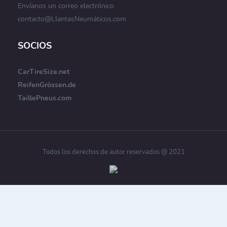
Envíanos un correo electrónico
contacto@LlantasNeumáticos.com
SOCIOS
CarTireSize.net
ReifenGrössen.de
TaillePneus.com
Todos los derechos de autor reservados @ 2021