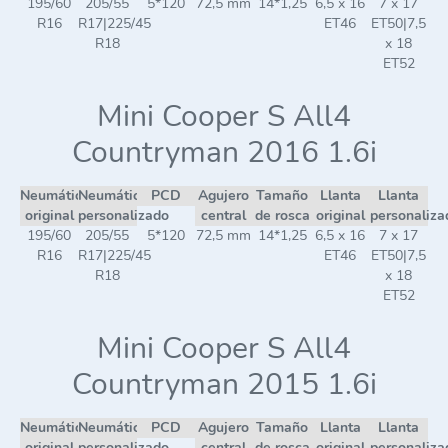
195/60
205/55
5*120
72,5 mm
14*1,25
6,5 x 16
7 x 17
R16
R17|225/45
ET46
ET50|7,5
R18
x 18
ET52
Mini Cooper S All4
Countryman 2016 1.6i
Neumático
Neumático
PCD
Agujero
Tamaño
Llanta
Llanta
original
personalizado
central
de rosca
original
personaliza
195/60
205/55
5*120
72,5 mm
14*1,25
6,5 x 16
7 x 17
R16
R17|225/45
ET46
ET50|7,5
R18
x 18
ET52
Mini Cooper S All4
Countryman 2015 1.6i
Neumático
Neumático
PCD
Agujero
Tamaño
Llanta
Llanta
original
personalizado
central
de rosca
original
personaliza