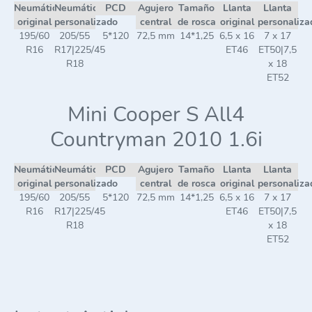
Neumático
Neumático
PCD
Agujero
Tamaño
Llanta
Llanta
original
personalizado
central
de rosca
original
personaliza
195/60
205/55
5*120
72,5 mm
14*1,25
6,5 x 16
7 x 17
R16
R17|225/45
ET46
ET50|7,5
R18
x 18
ET52
Mini Cooper S All4
Countryman 2010 1.6i
Neumático
Neumático
PCD
Agujero
Tamaño
Llanta
Llanta
original
personalizado
central
de rosca
original
personaliza
195/60
205/55
5*120
72,5 mm
14*1,25
6,5 x 16
7 x 17
R16
R17|225/45
ET46
ET50|7,5
R18
x 18
ET52