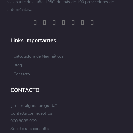
viejos (desde el año 1980) de más de 100 proveedores de
automóviles..
Links importantes
Calculadora de Neumáticos
Blog
Contacto
CONTACTO
¿Tienes alguna pregunta?
Contacta con nosotros
000 8888 999
Solicite una consulta