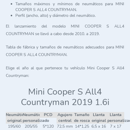
Tamaños máximos y mínimos de neumáticos para MINI
COOPER S ALL4 COUNTRYMAN.
Perfil (ancho, alto) y diámetro del neumático.
El lanzamiento del modelo MINI COOPER S ALL4
COUNTRYMAN se llevó a cabo desde 2010. a 2019.
Tabla de fábrica y tamaños de neumáticos adecuados para MINI
COOPER S ALL4 COUNTRYMAN.
Elige el año al que pertenece tu vehículo Mini Cooper S All4
Countryman:
Mini Cooper S All4
Countryman 2019 1.6i
Neumático
Neumático
PCD
Agujero
Tamaño
Llanta
Llanta
original
personalizado
central
de rosca
original
personaliza
195/60
205/55
5*120
72,5 mm
14*1,25
6,5 x 16
7 x 17