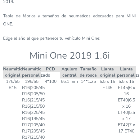
2019.
Tabla de fábrica y tamaños de neumáticos adecuados para MINI
ONE.
Elige el año al que pertenece tu vehículo Mini One:
Mini One 2019 1.6i
Neumático
Neumático
PCD
Agujero
Tamaño
Llanta
Llanta
original
personalizado
central
de rosca
original
personaliz
175/65
195/55
4*100
56,1 mm
14*1,25
5,5 x 15
5,5 x 16
R15
R16|205/45
ET45
ET45|6 x
R16|205/50
16
R16|215/45
ET40|6,5
R16|215/50
x 16
R16|225/45
ET40|5,5
R16|195/45
x 17
R17|205/40
ET42|7 x
R17|205/45
17 ET40
R17|215/40