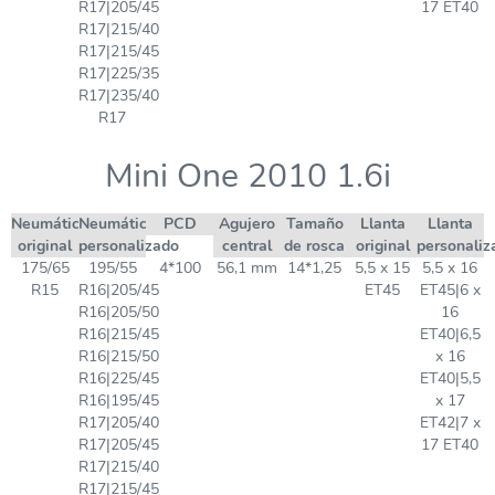
R17|205/45
17 ET40
R17|215/40
R17|215/45
R17|225/35
R17|235/40
R17
Mini One 2010 1.6i
Neumático
Neumático
PCD
Agujero
Tamaño
Llanta
Llanta
original
personalizado
central
de rosca
original
personaliz
175/65
195/55
4*100
56,1 mm
14*1,25
5,5 x 15
5,5 x 16
R15
R16|205/45
ET45
ET45|6 x
R16|205/50
16
R16|215/45
ET40|6,5
R16|215/50
x 16
R16|225/45
ET40|5,5
R16|195/45
x 17
R17|205/40
ET42|7 x
R17|205/45
17 ET40
R17|215/40
R17|215/45