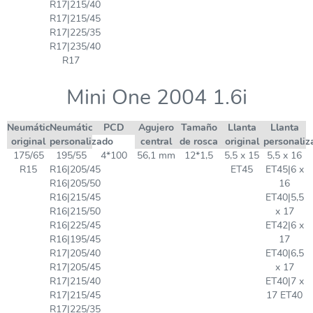
R17|215/40
R17|215/45
R17|225/35
R17|235/40
R17
Mini One 2004 1.6i
Neumático
Neumático
PCD
Agujero
Tamaño
Llanta
Llanta
original
personalizado
central
de rosca
original
personaliz
175/65
195/55
4*100
56,1 mm
12*1,5
5,5 x 15
5,5 x 16
R15
R16|205/45
ET45
ET45|6 x
R16|205/50
16
R16|215/45
ET40|5,5
R16|215/50
x 17
R16|225/45
ET42|6 x
R16|195/45
17
R17|205/40
ET40|6,5
R17|205/45
x 17
R17|215/40
ET40|7 x
R17|215/45
17 ET40
R17|225/35