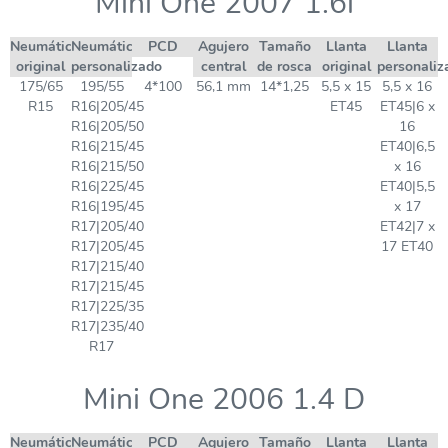
Mini One 2007 1.6i
Neumático
Neumático
PCD
Agujero
Tamaño
Llanta
Llanta
original
personalizado
central
de rosca
original
personaliz
175/65
195/55
4*100
56,1 mm
14*1,25
5,5 x 15
5,5 x 16
R15
R16|205/45
ET45
ET45|6 x
R16|205/50
16
R16|215/45
ET40|6,5
R16|215/50
x 16
R16|225/45
ET40|5,5
R16|195/45
x 17
R17|205/40
ET42|7 x
R17|205/45
17 ET40
R17|215/40
R17|215/45
R17|225/35
R17|235/40
R17
Mini One 2006 1.4 D
Neumático
Neumático
PCD
Agujero
Tamaño
Llanta
Llanta