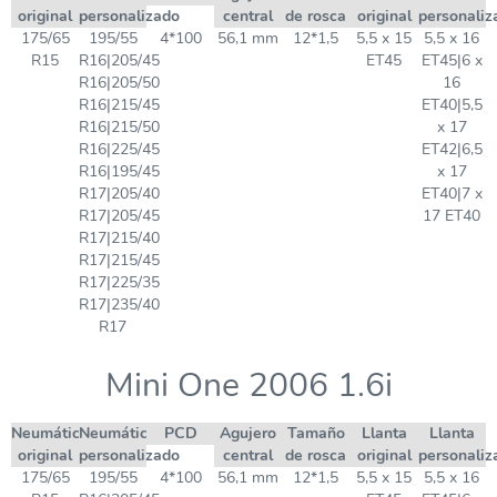
original
personalizado
central
de rosca
original
personaliz
175/65
195/55
4*100
56,1 mm
12*1,5
5,5 x 15
5,5 x 16
R15
R16|205/45
ET45
ET45|6 x
R16|205/50
16
R16|215/45
ET40|5,5
R16|215/50
x 17
R16|225/45
ET42|6,5
R16|195/45
x 17
R17|205/40
ET40|7 x
R17|205/45
17 ET40
R17|215/40
R17|215/45
R17|225/35
R17|235/40
R17
Mini One 2006 1.6i
Neumático
Neumático
PCD
Agujero
Tamaño
Llanta
Llanta
original
personalizado
central
de rosca
original
personaliz
175/65
195/55
4*100
56,1 mm
12*1,5
5,5 x 15
5,5 x 16