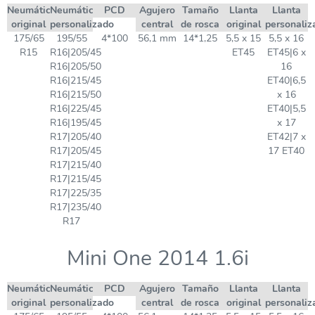
Neumático
Neumático
PCD
Agujero
Tamaño
Llanta
Llanta
original
personalizado
central
de rosca
original
personaliz
175/65
195/55
4*100
56,1 mm
14*1,25
5,5 x 15
5,5 x 16
R15
R16|205/45
ET45
ET45|6 x
R16|205/50
16
R16|215/45
ET40|6,5
R16|215/50
x 16
R16|225/45
ET40|5,5
R16|195/45
x 17
R17|205/40
ET42|7 x
R17|205/45
17 ET40
R17|215/40
R17|215/45
R17|225/35
R17|235/40
R17
Mini One 2014 1.6i
Neumático
Neumático
PCD
Agujero
Tamaño
Llanta
Llanta
original
personalizado
central
de rosca
original
personaliz