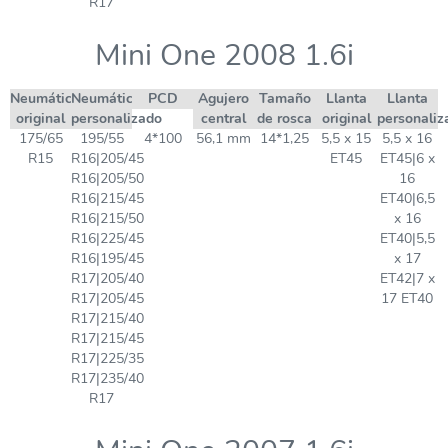
R17
Mini One 2008 1.6i
Neumático
Neumático
PCD
Agujero
Tamaño
Llanta
Llanta
original
personalizado
central
de rosca
original
personaliz
175/65
195/55
4*100
56,1 mm
14*1,25
5,5 x 15
5,5 x 16
R15
R16|205/45
ET45
ET45|6 x
R16|205/50
16
R16|215/45
ET40|6,5
R16|215/50
x 16
R16|225/45
ET40|5,5
R16|195/45
x 17
R17|205/40
ET42|7 x
R17|205/45
17 ET40
R17|215/40
R17|215/45
R17|225/35
R17|235/40
R17