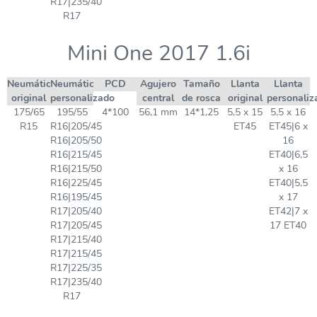
R17|235/40
R17
Mini One 2017 1.6i
Neumático
Neumático
PCD
Agujero
Tamaño
Llanta
Llanta
original
personalizado
central
de rosca
original
personaliz
175/65
195/55
4*100
56,1 mm
14*1,25
5,5 x 15
5,5 x 16
R15
R16|205/45
ET45
ET45|6 x
R16|205/50
16
R16|215/45
ET40|6,5
R16|215/50
x 16
R16|225/45
ET40|5,5
R16|195/45
x 17
R17|205/40
ET42|7 x
R17|205/45
17 ET40
R17|215/40
R17|215/45
R17|225/35
R17|235/40
R17