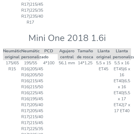
R17|215/45
R17|225/35
R17|235/40
R17
Mini One 2018 1.6i
Neumático
Neumático
PCD
Agujero
Tamaño
Llanta
Llanta
original
personalizado
central
de rosca
original
personaliz
175/65
195/55
4*100
56,1 mm
14*1,25
5,5 x 15
5,5 x 16
R15
R16|205/45
ET45
ET45|6 x
R16|205/50
16
R16|215/45
ET40|6,5
R16|215/50
x 16
R16|225/45
ET40|5,5
R16|195/45
x 17
R17|205/40
ET42|7 x
R17|205/45
17 ET40
R17|215/40
R17|215/45
R17|225/35