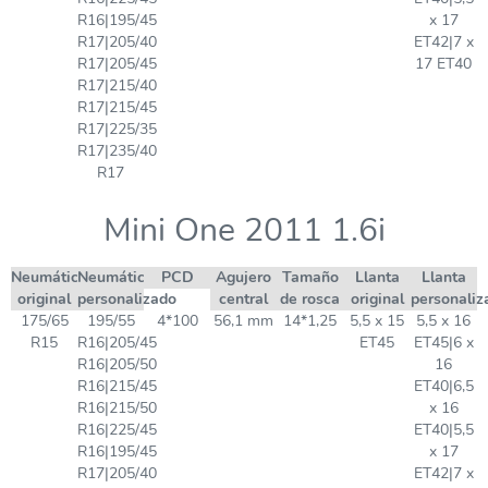
R16|195/45
x 17
R17|205/40
ET42|7 x
R17|205/45
17 ET40
R17|215/40
R17|215/45
R17|225/35
R17|235/40
R17
Mini One 2011 1.6i
Neumático
Neumático
PCD
Agujero
Tamaño
Llanta
Llanta
original
personalizado
central
de rosca
original
personaliz
175/65
195/55
4*100
56,1 mm
14*1,25
5,5 x 15
5,5 x 16
R15
R16|205/45
ET45
ET45|6 x
R16|205/50
16
R16|215/45
ET40|6,5
R16|215/50
x 16
R16|225/45
ET40|5,5
R16|195/45
x 17
R17|205/40
ET42|7 x