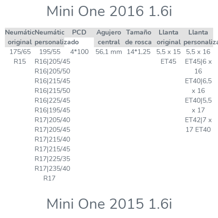
Mini One 2016 1.6i
Neumático
Neumático
PCD
Agujero
Tamaño
Llanta
Llanta
original
personalizado
central
de rosca
original
personaliz
175/65
195/55
4*100
56,1 mm
14*1,25
5,5 x 15
5,5 x 16
R15
R16|205/45
ET45
ET45|6 x
R16|205/50
16
R16|215/45
ET40|6,5
R16|215/50
x 16
R16|225/45
ET40|5,5
R16|195/45
x 17
R17|205/40
ET42|7 x
R17|205/45
17 ET40
R17|215/40
R17|215/45
R17|225/35
R17|235/40
R17
Mini One 2015 1.6i