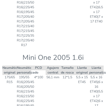
R16|215/50
x 17
R16|225/45
ET42|6,5
R16|195/45
x 17
R17|205/40
ET40|7 x
R17|205/45
17 ET40
R17|215/40
R17|215/45
R17|225/35
R17|235/40
R17
Mini One 2005 1.6i
Neumático
Neumático
PCD
Agujero
Tamaño
Llanta
Llanta
original
personalizado
central
de rosca
original
personaliz
175/65
195/55
4*100
56,1 mm
12*1,5
5,5 x 15
5,5 x 16
R15
R16|205/45
ET45
ET45|6 x
R16|205/50
16
R16|215/45
ET40|5,5
R16|215/50
x 17
R16|225/45
ET42|6 x
R16|195/45
17