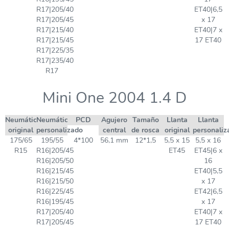
R17|205/40
ET40|6,5
R17|205/45
x 17
R17|215/40
ET40|7 x
R17|215/45
17 ET40
R17|225/35
R17|235/40
R17
Mini One 2004 1.4 D
Neumático
Neumático
PCD
Agujero
Tamaño
Llanta
Llanta
original
personalizado
central
de rosca
original
personaliz
175/65
195/55
4*100
56,1 mm
12*1,5
5,5 x 15
5,5 x 16
R15
R16|205/45
ET45
ET45|6 x
R16|205/50
16
R16|215/45
ET40|5,5
R16|215/50
x 17
R16|225/45
ET42|6,5
R16|195/45
x 17
R17|205/40
ET40|7 x
R17|205/45
17 ET40