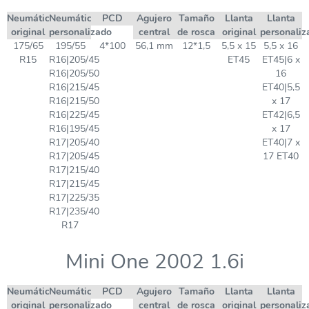
Neumático
Neumático
PCD
Agujero
Tamaño
Llanta
Llanta
original
personalizado
central
de rosca
original
personaliz
175/65
195/55
4*100
56,1 mm
12*1,5
5,5 x 15
5,5 x 16
R15
R16|205/45
ET45
ET45|6 x
R16|205/50
16
R16|215/45
ET40|5,5
R16|215/50
x 17
R16|225/45
ET42|6,5
R16|195/45
x 17
R17|205/40
ET40|7 x
R17|205/45
17 ET40
R17|215/40
R17|215/45
R17|225/35
R17|235/40
R17
Mini One 2002 1.6i
Neumático
Neumático
PCD
Agujero
Tamaño
Llanta
Llanta
original
personalizado
central
de rosca
original
personaliz