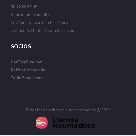
000 8888 999
Solicite una consulta
Envíanos un correo electrónico
contacto@LlantasNeumáticos.com
SOCIOS
CarTireSize.net
ReifenGrössen.de
TaillePneus.com
Todos los derechos de autor reservados @ 2021