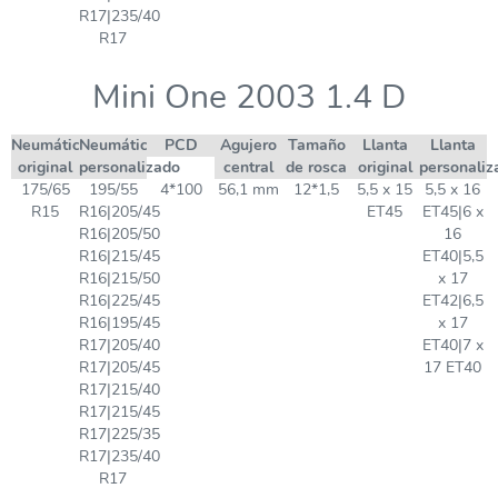
R17|235/40
R17
Mini One 2003 1.4 D
Neumático
Neumático
PCD
Agujero
Tamaño
Llanta
Llanta
original
personalizado
central
de rosca
original
personaliz
175/65
195/55
4*100
56,1 mm
12*1,5
5,5 x 15
5,5 x 16
R15
R16|205/45
ET45
ET45|6 x
R16|205/50
16
R16|215/45
ET40|5,5
R16|215/50
x 17
R16|225/45
ET42|6,5
R16|195/45
x 17
R17|205/40
ET40|7 x
R17|205/45
17 ET40
R17|215/40
R17|215/45
R17|225/35
R17|235/40
R17