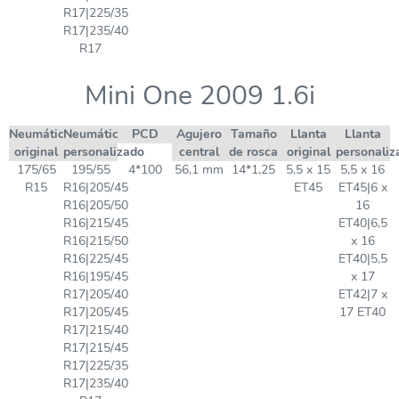
R17|225/35
R17|235/40
R17
Mini One 2009 1.6i
Neumático
Neumático
PCD
Agujero
Tamaño
Llanta
Llanta
original
personalizado
central
de rosca
original
personaliz
175/65
195/55
4*100
56,1 mm
14*1,25
5,5 x 15
5,5 x 16
R15
R16|205/45
ET45
ET45|6 x
R16|205/50
16
R16|215/45
ET40|6,5
R16|215/50
x 16
R16|225/45
ET40|5,5
R16|195/45
x 17
R17|205/40
ET42|7 x
R17|205/45
17 ET40
R17|215/40
R17|215/45
R17|225/35
R17|235/40