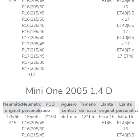
R15
R16|205/45
ET45
ET45|6 x
R16|205/50
16
R16|215/45
ET40|5,5
R16|215/50
x 17
R16|225/45
ET42|6 x
R16|195/45
17
R17|205/40
ET40|6,5
R17|205/45
x 17
R17|215/40
ET40|7 x
R17|215/45
17 ET40
R17|225/35
R17|235/40
R17
Mini One 2005 1.4 D
Neumático
Neumático
PCD
Agujero
Tamaño
Llanta
Llanta
original
personalizado
central
de rosca
original
personaliz
175/65
195/55
4*100
56,1 mm
12*1,5
5,5 x 15
5,5 x 16
R15
R16|205/45
ET45
ET45|6 x
R16|205/50
16
R16|215/45
ET40|5,5