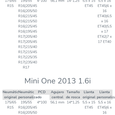
175/65
195/55
4*100
56,1 mm
14*1,25
5,5 x 15
5,5 x 16
R15
R16|205/45
ET45
ET45|6 x
R16|205/50
16
R16|215/45
ET40|6,5
R16|215/50
x 16
R16|225/45
ET40|5,5
R16|195/45
x 17
R17|205/40
ET42|7 x
R17|205/45
17 ET40
R17|215/40
R17|215/45
R17|225/35
R17|235/40
R17
Mini One 2013 1.6i
Neumático
Neumático
PCD
Agujero
Tamaño
Llanta
Llanta
original
personalizado
central
de rosca
original
personaliz
175/65
195/55
4*100
56,1 mm
14*1,25
5,5 x 15
5,5 x 16
R15
R16|205/45
ET45
ET45|6 x
R16|205/50
16