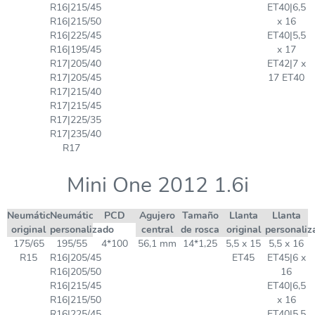
R16|215/45
ET40|6,5
R16|215/50
x 16
R16|225/45
ET40|5,5
R16|195/45
x 17
R17|205/40
ET42|7 x
R17|205/45
17 ET40
R17|215/40
R17|215/45
R17|225/35
R17|235/40
R17
Mini One 2012 1.6i
Neumático
Neumático
PCD
Agujero
Tamaño
Llanta
Llanta
original
personalizado
central
de rosca
original
personaliz
175/65
195/55
4*100
56,1 mm
14*1,25
5,5 x 15
5,5 x 16
R15
R16|205/45
ET45
ET45|6 x
R16|205/50
16
R16|215/45
ET40|6,5
R16|215/50
x 16
R16|225/45
ET40|5,5