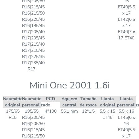
R16|205/50
16
R16|215/45
ET40|5,5
R16|215/50
x 17
R16|225/45
ET42|6,5
R16|195/45
x 17
R17|205/40
ET40|7 x
R17|205/45
17 ET40
R17|215/40
R17|215/45
R17|225/35
R17|235/40
R17
Mini One 2001 1.6i
Neumático
Neumático
PCD
Agujero
Tamaño
Llanta
Llanta
original
personalizado
central
de rosca
original
personaliz
175/65
195/55
4*100
56,1 mm
12*1,5
5,5 x 15
5,5 x 16
R15
R16|205/45
ET45
ET45|6 x
R16|205/50
16
R16|215/45
ET40|5,5
R16|215/50
x 17