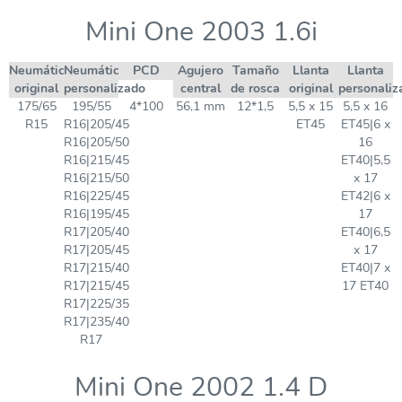
Mini One 2003 1.6i
Neumático
Neumático
PCD
Agujero
Tamaño
Llanta
Llanta
original
personalizado
central
de rosca
original
personaliz
175/65
195/55
4*100
56,1 mm
12*1,5
5,5 x 15
5,5 x 16
R15
R16|205/45
ET45
ET45|6 x
R16|205/50
16
R16|215/45
ET40|5,5
R16|215/50
x 17
R16|225/45
ET42|6 x
R16|195/45
17
R17|205/40
ET40|6,5
R17|205/45
x 17
R17|215/40
ET40|7 x
R17|215/45
17 ET40
R17|225/35
R17|235/40
R17
Mini One 2002 1.4 D