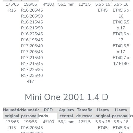
175/65
195/55
4*100
56,1 mm
12*1,5
5,5 x 15
5,5 x 16
R15
R16|205/45
ET45
ET45|6 x
R16|205/50
16
R16|215/45
ET40|5,5
R16|215/50
x 17
R16|225/45
ET42|6 x
R16|195/45
17
R17|205/40
ET40|6,5
R17|205/45
x 17
R17|215/40
ET40|7 x
R17|215/45
17 ET40
R17|225/35
R17|235/40
R17
Mini One 2001 1.4 D
Neumático
Neumático
PCD
Agujero
Tamaño
Llanta
Llanta
original
personalizado
central
de rosca
original
personaliz
175/65
195/55
4*100
56,1 mm
12*1,5
5,5 x 15
5,5 x 16
R15
R16|205/45
ET45
ET45|6 x