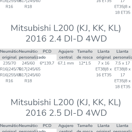
R16|255/65
R17|245/60
16 ET35
17
R16
R18
ET35|8 x
18 ET35
Mitsubishi L200 (KJ, KK, KL)
2016 2.4 DI-D 4WD
Neumático
Neumático
PCD
Agujero
Tamaño
Llanta
Llanta
original
personalizado
central
de rosca
original
personali
235/70
245/60
6*139,7
67,1 mm
12*1.5
7 x 16
7,5 x 17
R16|245/70
R17|245/65
ET38|8 x
ET38|8 x
R16|255/65
R17|245/60
16 ET35
17
R16
R18
ET35|8 x
18 ET35
Mitsubishi L200 (KJ, KK, KL)
2016 2.5 DI-D 4WD
Neumático
Neumático
PCD
Agujero
Tamaño
Llanta
Llanta
original
personalizado
central
de rosca
original
personali