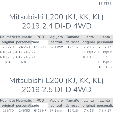
18 ET35
Mitsubishi L200 (KJ, KK, KL)
2019 2.4 DI-D 4WD
Neumático
Neumático
PCD
Agujero
Tamaño
Llanta
Llanta
original
personalizado
central
de rosca
original
personali
235/70
245/60
6*139,7
67,1 mm
12*1.5
7 x 16
7,5 x 17
R16|245/70
R17|245/65
ET38|8 x
ET38|8 x
R16|255/65
R17|245/60
16 ET35
17
R16
R18
ET35|8 x
18 ET35
Mitsubishi L200 (KJ, KK, KL)
2019 2.5 DI-D 4WD
Neumático
Neumático
PCD
Agujero
Tamaño
Llanta
Llanta
original
personalizado
central
de rosca
original
personali
235/70
245/60
6*139,7
67,1 mm
12*1.5
7 x 16
7,5 x 17