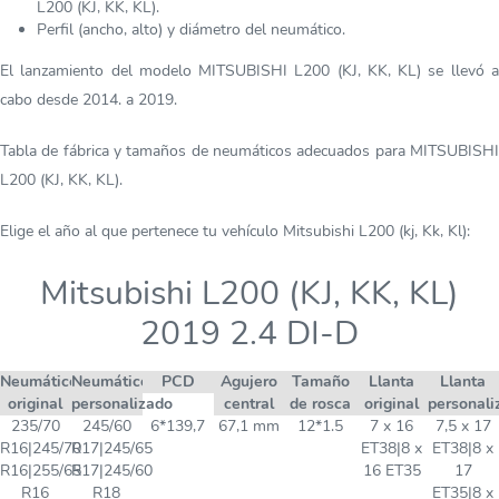
L200 (KJ, KK, KL).
Perfil (ancho, alto) y diámetro del neumático.
El lanzamiento del modelo MITSUBISHI L200 (KJ, KK, KL) se llevó a
cabo desde 2014. a 2019.
Tabla de fábrica y tamaños de neumáticos adecuados para MITSUBISHI
L200 (KJ, KK, KL).
Elige el año al que pertenece tu vehículo Mitsubishi L200 (kj, Kk, Kl):
Mitsubishi L200 (KJ, KK, KL)
2019 2.4 DI-D
Neumático
Neumático
PCD
Agujero
Tamaño
Llanta
Llanta
original
personalizado
central
de rosca
original
personali
235/70
245/60
6*139,7
67,1 mm
12*1.5
7 x 16
7,5 x 17
R16|245/70
R17|245/65
ET38|8 x
ET38|8 x
R16|255/65
R17|245/60
16 ET35
17
R16
R18
ET35|8 x