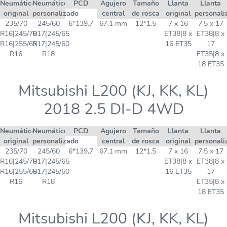
Neumático
Neumático
PCD
Agujero
Tamaño
Llanta
Llanta
original
personalizado
central
de rosca
original
personali
235/70
245/60
6*139,7
67,1 mm
12*1.5
7 x 16
7,5 x 17
R16|245/70
R17|245/65
ET38|8 x
ET38|8 x
R16|255/65
R17|245/60
16 ET35
17
R16
R18
ET35|8 x
18 ET35
Mitsubishi L200 (KJ, KK, KL)
2018 2.5 DI-D 4WD
Neumático
Neumático
PCD
Agujero
Tamaño
Llanta
Llanta
original
personalizado
central
de rosca
original
personali
235/70
245/60
6*139,7
67,1 mm
12*1.5
7 x 16
7,5 x 17
R16|245/70
R17|245/65
ET38|8 x
ET38|8 x
R16|255/65
R17|245/60
16 ET35
17
R16
R18
ET35|8 x
18 ET35
Mitsubishi L200 (KJ, KK, KL)