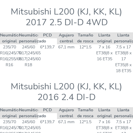
Mitsubishi L200 (KJ, KK, KL)
2017 2.5 DI-D 4WD
Neumático
Neumático
PCD
Agujero
Tamaño
Llanta
Llanta
original
personalizado
central
de rosca
original
personali
235/70
245/60
6*139,7
67,1 mm
12*1.5
7 x 16
7,5 x 17
R16|245/70
R17|245/65
ET38|8 x
ET38|8 x
R16|255/65
R17|245/60
16 ET35
17
R16
R18
ET35|8 x
18 ET35
Mitsubishi L200 (KJ, KK, KL)
2016 2.4 DI-D
Neumático
Neumático
PCD
Agujero
Tamaño
Llanta
Llanta
original
personalizado
central
de rosca
original
personali
235/70
245/60
6*139,7
67,1 mm
12*1.5
7 x 16
7,5 x 17
R16|245/70
R17|245/65
ET38|8 x
ET38|8 x