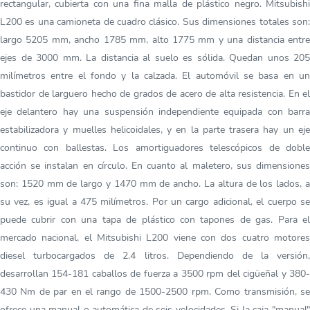
rectangular, cubierta con una fina malla de plástico negro. Mitsubishi
L200 es una camioneta de cuadro clásico. Sus dimensiones totales son:
largo 5205 mm, ancho 1785 mm, alto 1775 mm y una distancia entre
ejes de 3000 mm. La distancia al suelo es sólida. Quedan unos 205
milímetros entre el fondo y la calzada. El automóvil se basa en un
bastidor de larguero hecho de grados de acero de alta resistencia. En el
eje delantero hay una suspensión independiente equipada con barra
estabilizadora y muelles helicoidales, y en la parte trasera hay un eje
continuo con ballestas. Los amortiguadores telescópicos de doble
acción se instalan en círculo. En cuanto al maletero, sus dimensiones
son: 1520 mm de largo y 1470 mm de ancho. La altura de los lados, a
su vez, es igual a 475 milímetros. Por un cargo adicional, el cuerpo se
puede cubrir con una tapa de plástico con tapones de gas. Para el
mercado nacional, el Mitsubishi L200 viene con dos cuatro motores
diesel turbocargados de 2.4 litros. Dependiendo de la versión,
desarrollan 154-181 caballos de fuerza a 3500 rpm del cigüeñal y 380-
430 Nm de par en el rango de 1500-2500 rpm. Como transmisión, se
ofrece una manual o automática de seis velocidades. Si la caja "manual"