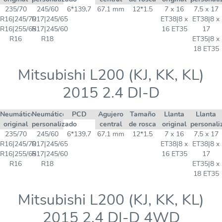
235/70
245/60
6*139,7
67,1 mm
12*1.5
7 x 16
7,5 x 17
R16|245/70
R17|245/65
ET38|8 x
ET38|8 x
R16|255/65
R17|245/60
16 ET35
17
R16
R18
ET35|8 x
18 ET35
Mitsubishi L200 (KJ, KK, KL)
2015 2.4 DI-D
Neumático
Neumático
PCD
Agujero
Tamaño
Llanta
Llanta
original
personalizado
central
de rosca
original
personali
235/70
245/60
6*139,7
67,1 mm
12*1.5
7 x 16
7,5 x 17
R16|245/70
R17|245/65
ET38|8 x
ET38|8 x
R16|255/65
R17|245/60
16 ET35
17
R16
R18
ET35|8 x
18 ET35
Mitsubishi L200 (KJ, KK, KL)
2015 2.4 DI-D 4WD