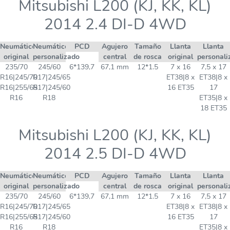
Mitsubishi L200 (KJ, KK, KL)
2014 2.4 DI-D 4WD
Neumático
Neumático
PCD
Agujero
Tamaño
Llanta
Llanta
original
personalizado
central
de rosca
original
personali
235/70
245/60
6*139,7
67,1 mm
12*1.5
7 x 16
7,5 x 17
R16|245/70
R17|245/65
ET38|8 x
ET38|8 x
R16|255/65
R17|245/60
16 ET35
17
R16
R18
ET35|8 x
18 ET35
Mitsubishi L200 (KJ, KK, KL)
2014 2.5 DI-D 4WD
Neumático
Neumático
PCD
Agujero
Tamaño
Llanta
Llanta
original
personalizado
central
de rosca
original
personali
235/70
245/60
6*139,7
67,1 mm
12*1.5
7 x 16
7,5 x 17
R16|245/70
R17|245/65
ET38|8 x
ET38|8 x
R16|255/65
R17|245/60
16 ET35
17
R16
R18
ET35|8 x