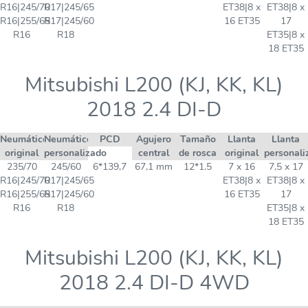
R16|245/70
R17|245/65
ET38|8 x
ET38|8 x
R16|255/65
R17|245/60
16 ET35
17
R16
R18
ET35|8 x
18 ET35
Mitsubishi L200 (KJ, KK, KL)
2018 2.4 DI-D
Neumático
Neumático
PCD
Agujero
Tamaño
Llanta
Llanta
original
personalizado
central
de rosca
original
personali
235/70
245/60
6*139,7
67,1 mm
12*1.5
7 x 16
7,5 x 17
R16|245/70
R17|245/65
ET38|8 x
ET38|8 x
R16|255/65
R17|245/60
16 ET35
17
R16
R18
ET35|8 x
18 ET35
Mitsubishi L200 (KJ, KK, KL)
2018 2.4 DI-D 4WD