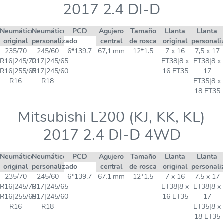
2017 2.4 DI-D
Neumático
Neumático
PCD
Agujero
Tamaño
Llanta
Llanta
original
personalizado
central
de rosca
original
personali
235/70
245/60
6*139,7
67,1 mm
12*1.5
7 x 16
7,5 x 17
R16|245/70
R17|245/65
ET38|8 x
ET38|8 x
R16|255/65
R17|245/60
16 ET35
17
R16
R18
ET35|8 x
18 ET35
Mitsubishi L200 (KJ, KK, KL)
2017 2.4 DI-D 4WD
Neumático
Neumático
PCD
Agujero
Tamaño
Llanta
Llanta
original
personalizado
central
de rosca
original
personali
235/70
245/60
6*139,7
67,1 mm
12*1.5
7 x 16
7,5 x 17
R16|245/70
R17|245/65
ET38|8 x
ET38|8 x
R16|255/65
R17|245/60
16 ET35
17
R16
R18
ET35|8 x
18 ET35