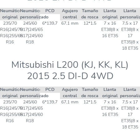
Neumático
Neumático
PCD
Agujero
Tamaño
Llanta
Llanta
original
personalizado
central
de rosca
original
personali
235/70
245/60
6*139,7
67,1 mm
12*1.5
7 x 16
7,5 x 17
R16|245/70
R17|245/65
ET38|8 x
ET38|8 x
R16|255/65
R17|245/60
16 ET35
17
R16
R18
ET35|8 x
18 ET35
Mitsubishi L200 (KJ, KK, KL)
2015 2.5 DI-D 4WD
Neumático
Neumático
PCD
Agujero
Tamaño
Llanta
Llanta
original
personalizado
central
de rosca
original
personali
235/70
245/60
6*139,7
67,1 mm
12*1.5
7 x 16
7,5 x 17
R16|245/70
R17|245/65
ET38|8 x
ET38|8 x
R16|255/65
R17|245/60
16 ET35
17
R16
R18
ET35|8 x
18 ET35