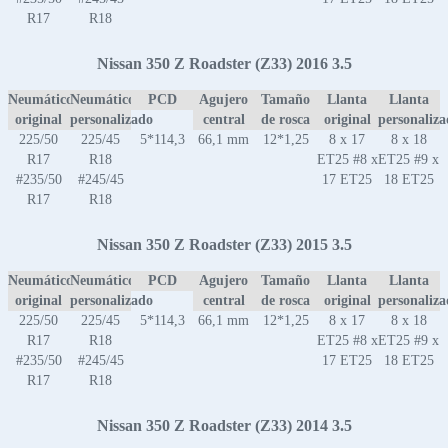
R17
R18
Nissan 350 Z Roadster (Z33) 2016 3.5
Neumático
Neumático
PCD
Agujero
Tamaño
Llanta
Llanta
original
personalizado
central
de rosca
original
personaliz
225/50
225/45
5*114,3
66,1 mm
12*1,25
8 x 17
8 x 18
R17
R18
ET25 #8 x
ET25 #9 x
#235/50
#245/45
17 ET25
18 ET25
R17
R18
Nissan 350 Z Roadster (Z33) 2015 3.5
Neumático
Neumático
PCD
Agujero
Tamaño
Llanta
Llanta
original
personalizado
central
de rosca
original
personaliz
225/50
225/45
5*114,3
66,1 mm
12*1,25
8 x 17
8 x 18
R17
R18
ET25 #8 x
ET25 #9 x
#235/50
#245/45
17 ET25
18 ET25
R17
R18
Nissan 350 Z Roadster (Z33) 2014 3.5