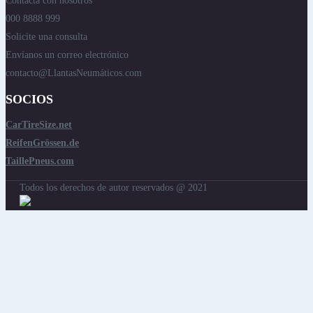
Contacta con nosotros
000 8888 999
Solicite una consulta
Envíanos un correo electrónico
contacto@LlantasNeumáticos.com
SOCIOS
CarTireSize.net
ReifenGrössen.de
TaillePneus.com
Todos los derechos de autor reservados @ 2021