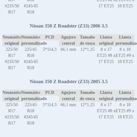
#235/50
#245/45
17 ET25
18 ET25
R17
R18
Nissan 350 Z Roadster (Z33) 2006 3.5
Neumático
Neumático
PCD
Agujero
Tamaño
Llanta
Llanta
original
personalizado
central
de rosca
original
personaliz
225/50
225/45
5*114,3
66,1 mm
12*1,25
8 x 17
8 x 18
R17
R18
ET25 #8 x
ET25 #9 x
#235/50
#245/45
17 ET25
18 ET25
R17
R18
Nissan 350 Z Roadster (Z33) 2005 3.5
Neumático
Neumático
PCD
Agujero
Tamaño
Llanta
Llanta
original
personalizado
central
de rosca
original
personaliz
225/50
225/45
5*114,3
66,1 mm
12*1,25
8 x 17
8 x 18
R17
R18
ET25 #8 x
ET25 #9 x
#235/50
#245/45
17 ET25
18 ET25
R17
R18