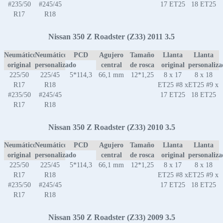
#235/50
#245/45
17 ET25
18 ET25
R17
R18
Nissan 350 Z Roadster (Z33) 2011 3.5
Neumático
Neumático
PCD
Agujero
Tamaño
Llanta
Llanta
original
personalizado
central
de rosca
original
personaliz
225/50
225/45
5*114,3
66,1 mm
12*1,25
8 x 17
8 x 18
R17
R18
ET25 #8 x
ET25 #9 x
#235/50
#245/45
17 ET25
18 ET25
R17
R18
Nissan 350 Z Roadster (Z33) 2010 3.5
Neumático
Neumático
PCD
Agujero
Tamaño
Llanta
Llanta
original
personalizado
central
de rosca
original
personaliz
225/50
225/45
5*114,3
66,1 mm
12*1,25
8 x 17
8 x 18
R17
R18
ET25 #8 x
ET25 #9 x
#235/50
#245/45
17 ET25
18 ET25
R17
R18
Nissan 350 Z Roadster (Z33) 2009 3.5