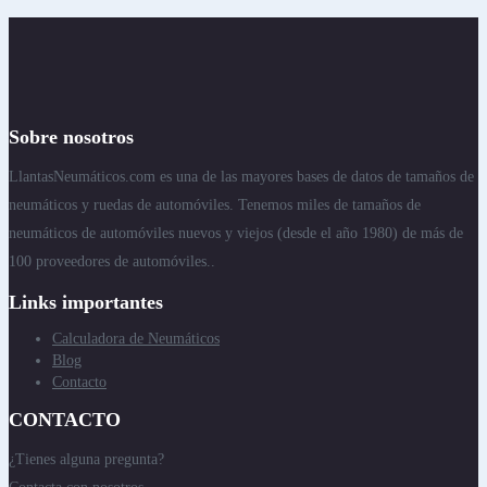
Sobre nosotros
LlantasNeumáticos.com es una de las mayores bases de datos de tamaños de
neumáticos y ruedas de automóviles. Tenemos miles de tamaños de
neumáticos de automóviles nuevos y viejos (desde el año 1980) de más de
100 proveedores de automóviles..
Links importantes
Calculadora de Neumáticos
Blog
Contacto
CONTACTO
¿Tienes alguna pregunta?