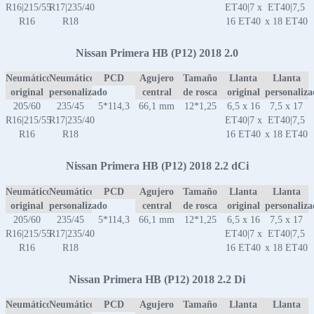
R16|215/55
R17|235/40
ET40|7 x
ET40|7,5
R16
R18
16 ET40
x 18 ET40
Nissan Primera HB (P12) 2018 2.0
Neumático
Neumático
PCD
Agujero
Tamaño
Llanta
Llanta
original
personalizado
central
de rosca
original
personaliz
205/60
235/45
5*114,3
66,1 mm
12*1,25
6,5 x 16
7,5 x 17
R16|215/55
R17|235/40
ET40|7 x
ET40|7,5
R16
R18
16 ET40
x 18 ET40
Nissan Primera HB (P12) 2018 2.2 dCi
Neumático
Neumático
PCD
Agujero
Tamaño
Llanta
Llanta
original
personalizado
central
de rosca
original
personaliz
205/60
235/45
5*114,3
66,1 mm
12*1,25
6,5 x 16
7,5 x 17
R16|215/55
R17|235/40
ET40|7 x
ET40|7,5
R16
R18
16 ET40
x 18 ET40
Nissan Primera HB (P12) 2018 2.2 Di
Neumático
Neumático
PCD
Agujero
Tamaño
Llanta
Llanta