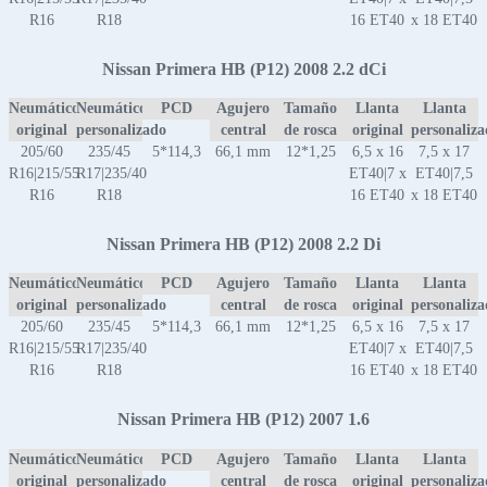
R16
R18
16 ET40
x 18 ET40
Nissan Primera HB (P12) 2008 2.2 dCi
Neumático
Neumático
PCD
Agujero
Tamaño
Llanta
Llanta
original
personalizado
central
de rosca
original
personaliz
205/60
235/45
5*114,3
66,1 mm
12*1,25
6,5 x 16
7,5 x 17
R16|215/55
R17|235/40
ET40|7 x
ET40|7,5
R16
R18
16 ET40
x 18 ET40
Nissan Primera HB (P12) 2008 2.2 Di
Neumático
Neumático
PCD
Agujero
Tamaño
Llanta
Llanta
original
personalizado
central
de rosca
original
personaliz
205/60
235/45
5*114,3
66,1 mm
12*1,25
6,5 x 16
7,5 x 17
R16|215/55
R17|235/40
ET40|7 x
ET40|7,5
R16
R18
16 ET40
x 18 ET40
Nissan Primera HB (P12) 2007 1.6
Neumático
Neumático
PCD
Agujero
Tamaño
Llanta
Llanta
original
personalizado
central
de rosca
original
personaliz