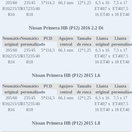
205/60
235/45
5*114,3
66,1 mm
12*1,25
6,5 x 16
7,5 x 17
R16|215/55
R17|235/40
ET40|7 x
ET40|7,5
R16
R18
16 ET40
x 18 ET40
Nissan Primera HB (P12) 2016 2.2 Di
Neumático
Neumático
PCD
Agujero
Tamaño
Llanta
Llanta
original
personalizado
central
de rosca
original
personaliz
205/60
235/45
5*114,3
66,1 mm
12*1,25
6,5 x 16
7,5 x 17
R16|215/55
R17|235/40
ET40|7 x
ET40|7,5
R16
R18
16 ET40
x 18 ET40
Nissan Primera HB (P12) 2015 1.6
Neumático
Neumático
PCD
Agujero
Tamaño
Llanta
Llanta
original
personalizado
central
de rosca
original
personaliz
205/60
235/45
5*114,3
66,1 mm
12*1,25
6,5 x 16
7,5 x 17
R16|215/55
R17|235/40
ET40|7 x
ET40|7,5
R16
R18
16 ET40
x 18 ET40
Nissan Primera HB (P12) 2015 1.8