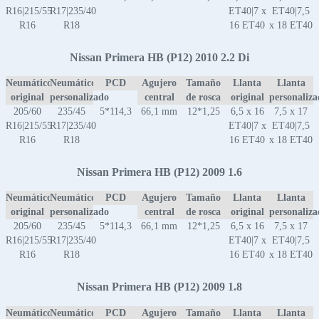
R16|215/55
R17|235/40
ET40|7 x
ET40|7,5
R16
R18
16 ET40
x 18 ET40
Nissan Primera HB (P12) 2010 2.2 Di
Neumático
Neumático
PCD
Agujero
Tamaño
Llanta
Llanta
original
personalizado
central
de rosca
original
personaliz
205/60
235/45
5*114,3
66,1 mm
12*1,25
6,5 x 16
7,5 x 17
R16|215/55
R17|235/40
ET40|7 x
ET40|7,5
R16
R18
16 ET40
x 18 ET40
Nissan Primera HB (P12) 2009 1.6
Neumático
Neumático
PCD
Agujero
Tamaño
Llanta
Llanta
original
personalizado
central
de rosca
original
personaliz
205/60
235/45
5*114,3
66,1 mm
12*1,25
6,5 x 16
7,5 x 17
R16|215/55
R17|235/40
ET40|7 x
ET40|7,5
R16
R18
16 ET40
x 18 ET40
Nissan Primera HB (P12) 2009 1.8
Neumático
Neumático
PCD
Agujero
Tamaño
Llanta
Llanta