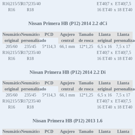
R16|215/55
R17|235/40
ET40|7 x
ET40|7,5
R16
R18
16 ET40
x 18 ET40
Nissan Primera HB (P12) 2014 2.2 dCi
Neumático
Neumático
PCD
Agujero
Tamaño
Llanta
Llanta
original
personalizado
central
de rosca
original
personaliz
205/60
235/45
5*114,3
66,1 mm
12*1,25
6,5 x 16
7,5 x 17
R16|215/55
R17|235/40
ET40|7 x
ET40|7,5
R16
R18
16 ET40
x 18 ET40
Nissan Primera HB (P12) 2014 2.2 Di
Neumático
Neumático
PCD
Agujero
Tamaño
Llanta
Llanta
original
personalizado
central
de rosca
original
personaliz
205/60
235/45
5*114,3
66,1 mm
12*1,25
6,5 x 16
7,5 x 17
R16|215/55
R17|235/40
ET40|7 x
ET40|7,5
R16
R18
16 ET40
x 18 ET40
Nissan Primera HB (P12) 2013 1.6
Neumático
Neumático
PCD
Agujero
Tamaño
Llanta
Llanta