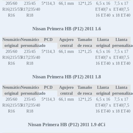
205/60
235/45
5*114,3
66,1 mm
12*1,25
6,5 x 16
7,5 x 17
R16|215/55
R17|235/40
ET40|7 x
ET40|7,5
R16
R18
16 ET40
x 18 ET40
Nissan Primera HB (P12) 2011 1.6
Neumático
Neumático
PCD
Agujero
Tamaño
Llanta
Llanta
original
personalizado
central
de rosca
original
personaliz
205/60
235/45
5*114,3
66,1 mm
12*1,25
6,5 x 16
7,5 x 17
R16|215/55
R17|235/40
ET40|7 x
ET40|7,5
R16
R18
16 ET40
x 18 ET40
Nissan Primera HB (P12) 2011 1.8
Neumático
Neumático
PCD
Agujero
Tamaño
Llanta
Llanta
original
personalizado
central
de rosca
original
personaliz
205/60
235/45
5*114,3
66,1 mm
12*1,25
6,5 x 16
7,5 x 17
R16|215/55
R17|235/40
ET40|7 x
ET40|7,5
R16
R18
16 ET40
x 18 ET40
Nissan Primera HB (P12) 2011 1.9 dCi