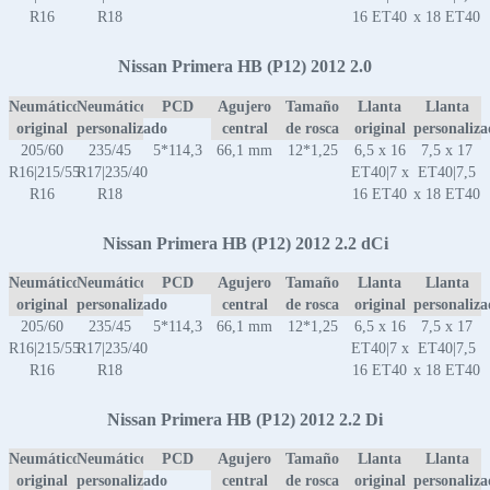
R16
R18
16 ET40
x 18 ET40
Nissan Primera HB (P12) 2012 2.0
Neumático
Neumático
PCD
Agujero
Tamaño
Llanta
Llanta
original
personalizado
central
de rosca
original
personaliz
205/60
235/45
5*114,3
66,1 mm
12*1,25
6,5 x 16
7,5 x 17
R16|215/55
R17|235/40
ET40|7 x
ET40|7,5
R16
R18
16 ET40
x 18 ET40
Nissan Primera HB (P12) 2012 2.2 dCi
Neumático
Neumático
PCD
Agujero
Tamaño
Llanta
Llanta
original
personalizado
central
de rosca
original
personaliz
205/60
235/45
5*114,3
66,1 mm
12*1,25
6,5 x 16
7,5 x 17
R16|215/55
R17|235/40
ET40|7 x
ET40|7,5
R16
R18
16 ET40
x 18 ET40
Nissan Primera HB (P12) 2012 2.2 Di
Neumático
Neumático
PCD
Agujero
Tamaño
Llanta
Llanta
original
personalizado
central
de rosca
original
personaliz