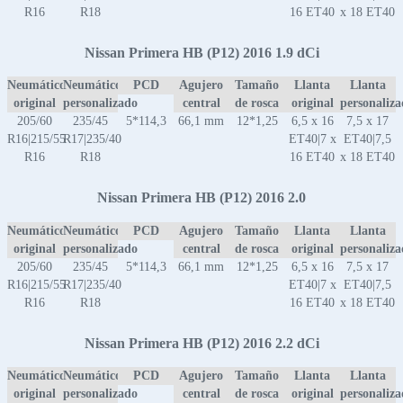
R16
R18
16 ET40
x 18 ET40
Nissan Primera HB (P12) 2016 1.9 dCi
Neumático
Neumático
PCD
Agujero
Tamaño
Llanta
Llanta
original
personalizado
central
de rosca
original
personaliz
205/60
235/45
5*114,3
66,1 mm
12*1,25
6,5 x 16
7,5 x 17
R16|215/55
R17|235/40
ET40|7 x
ET40|7,5
R16
R18
16 ET40
x 18 ET40
Nissan Primera HB (P12) 2016 2.0
Neumático
Neumático
PCD
Agujero
Tamaño
Llanta
Llanta
original
personalizado
central
de rosca
original
personaliz
205/60
235/45
5*114,3
66,1 mm
12*1,25
6,5 x 16
7,5 x 17
R16|215/55
R17|235/40
ET40|7 x
ET40|7,5
R16
R18
16 ET40
x 18 ET40
Nissan Primera HB (P12) 2016 2.2 dCi
Neumático
Neumático
PCD
Agujero
Tamaño
Llanta
Llanta
original
personalizado
central
de rosca
original
personaliz