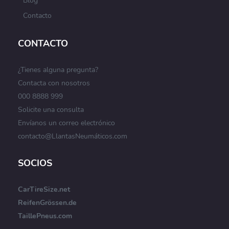
Blog
Contacto
CONTACTO
¿Tienes alguna pregunta?
Contacta con nosotros
000 8888 999
Solicite una consulta
Envíanos un correo electrónico
contacto@LlantasNeumáticos.com
SOCIOS
CarTireSize.net
ReifenGrössen.de
TaillePneus.com