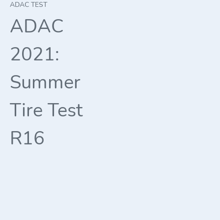
ADAC TEST
ADAC
2021:
Summer
Tire Test
R16