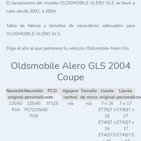
El lanzamiento del modelo OLDSMOBILE ALERO GLS se llevó a
cabo desde 2001. a 2004.
Tabla de fábrica y tamaños de neumáticos adecuados para
OLDSMOBILE ALERO GLS.
Elige el año al que pertenece tu vehículo Oldsmobile Alero Gls:
Oldsmobile Alero GLS 2004
Coupe
Neumático
Neumático
PCD
Agujero
Tamaño
Llanta
Llanta
original
personalizado
central
de rosca
original
personaliza
225/50
225/45
5*115
n/a
n/a
7 x 16
7 x 17
R16
R17|225/40
ET35|7 x
ET40|7 x
R18
16
17
ET40|7 x
ET42|7 x
16
17
ET42|7,5
ET45|7,5