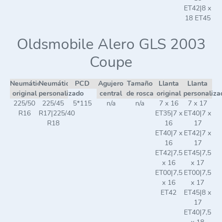
ET42|8 x
18 ET45
Oldsmobile Alero GLS 2003
Coupe
Neumático
Neumático
PCD
Agujero
Tamaño
Llanta
Llanta
original
personalizado
central
de rosca
original
personaliza
225/50
225/45
5*115
n/a
n/a
7 x 16
7 x 17
R16
R17|225/40
ET35|7 x
ET40|7 x
R18
16
17
ET40|7 x
ET42|7 x
16
17
ET42|7,5
ET45|7,5
x 16
x 17
ET00|7,5
ET00|7,5
x 16
x 17
ET42
ET45|8 x
17
ET40|7,5