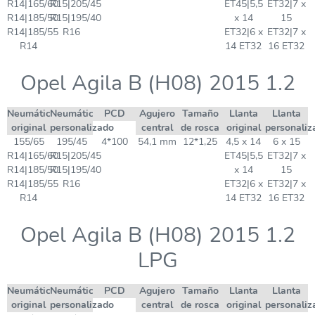
R14|165/60
R15|205/45
ET45|5,5
ET32|7 x
R14|185/50
R15|195/40
x 14
15
R14|185/55
R16
ET32|6 x
ET32|7 x
R14
14 ET32
16 ET32
Opel Agila B (H08) 2015 1.2
Neumático
Neumático
PCD
Agujero
Tamaño
Llanta
Llanta
original
personalizado
central
de rosca
original
personaliz
155/65
195/45
4*100
54,1 mm
12*1,25
4,5 x 14
6 x 15
R14|165/60
R15|205/45
ET45|5,5
ET32|7 x
R14|185/50
R15|195/40
x 14
15
R14|185/55
R16
ET32|6 x
ET32|7 x
R14
14 ET32
16 ET32
Opel Agila B (H08) 2015 1.2
LPG
Neumático
Neumático
PCD
Agujero
Tamaño
Llanta
Llanta
original
personalizado
central
de rosca
original
personaliz