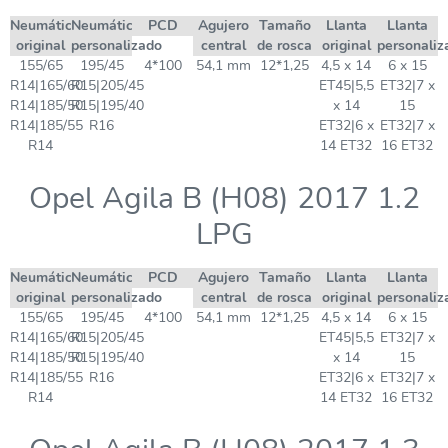
Neumático
Neumático
PCD
Agujero
Tamaño
Llanta
Llanta
original
personalizado
central
de rosca
original
personaliz
155/65
195/45
4*100
54,1 mm
12*1,25
4,5 x 14
6 x 15
R14|165/60
R15|205/45
ET45|5,5
ET32|7 x
R14|185/50
R15|195/40
x 14
15
R14|185/55
R16
ET32|6 x
ET32|7 x
R14
14 ET32
16 ET32
Opel Agila B (H08) 2017 1.2
LPG
Neumático
Neumático
PCD
Agujero
Tamaño
Llanta
Llanta
original
personalizado
central
de rosca
original
personaliz
155/65
195/45
4*100
54,1 mm
12*1,25
4,5 x 14
6 x 15
R14|165/60
R15|205/45
ET45|5,5
ET32|7 x
R14|185/50
R15|195/40
x 14
15
R14|185/55
R16
ET32|6 x
ET32|7 x
R14
14 ET32
16 ET32