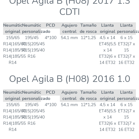
Opel Agila B (H08) 2017 1.3
CDTI
Neumático
Neumático
PCD
Agujero
Tamaño
Llanta
Llanta
original
personalizado
central
de rosca
original
personaliz
155/65
195/45
4*100
54,1 mm
12*1,25
4,5 x 14
6 x 15
R14|165/60
R15|205/45
ET45|5,5
ET32|7 x
R14|185/50
R15|195/40
x 14
15
R14|185/55
R16
ET32|6 x
ET32|7 x
R14
14 ET32
16 ET32
Opel Agila B (H08) 2016 1.0
Neumático
Neumático
PCD
Agujero
Tamaño
Llanta
Llanta
original
personalizado
central
de rosca
original
personaliz
155/65
195/45
4*100
54,1 mm
12*1,25
4,5 x 14
6 x 15
R14|165/60
R15|205/45
ET45|5,5
ET32|7 x
R14|185/50
R15|195/40
x 14
15
R14|185/55
R16
ET32|6 x
ET32|7 x
R14
14 ET32
16 ET32