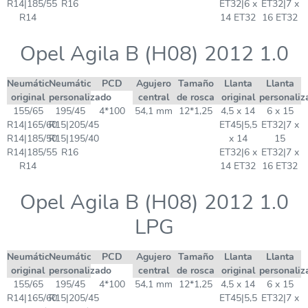
R14|185/55
R16
ET32|6 x
ET32|7 x
R14
14 ET32
16 ET32
Opel Agila B (H08) 2012 1.0
Neumático
Neumático
PCD
Agujero
Tamaño
Llanta
Llanta
original
personalizado
central
de rosca
original
personaliz
155/65
195/45
4*100
54,1 mm
12*1,25
4,5 x 14
6 x 15
R14|165/60
R15|205/45
ET45|5,5
ET32|7 x
R14|185/50
R15|195/40
x 14
15
R14|185/55
R16
ET32|6 x
ET32|7 x
R14
14 ET32
16 ET32
Opel Agila B (H08) 2012 1.0
LPG
Neumático
Neumático
PCD
Agujero
Tamaño
Llanta
Llanta
original
personalizado
central
de rosca
original
personaliz
155/65
195/45
4*100
54,1 mm
12*1,25
4,5 x 14
6 x 15
R14|165/60
R15|205/45
ET45|5,5
ET32|7 x