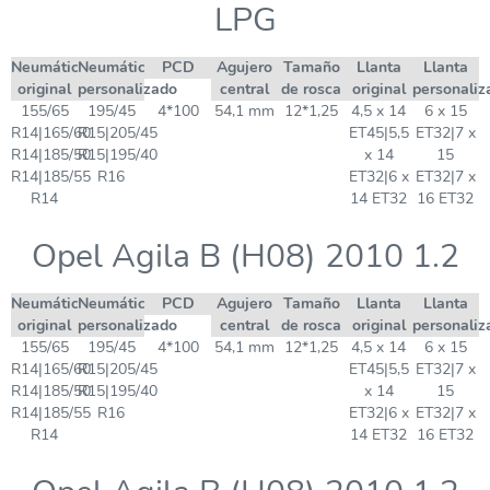
LPG
Neumático
Neumático
PCD
Agujero
Tamaño
Llanta
Llanta
original
personalizado
central
de rosca
original
personaliz
155/65
195/45
4*100
54,1 mm
12*1,25
4,5 x 14
6 x 15
R14|165/60
R15|205/45
ET45|5,5
ET32|7 x
R14|185/50
R15|195/40
x 14
15
R14|185/55
R16
ET32|6 x
ET32|7 x
R14
14 ET32
16 ET32
Opel Agila B (H08) 2010 1.2
Neumático
Neumático
PCD
Agujero
Tamaño
Llanta
Llanta
original
personalizado
central
de rosca
original
personaliz
155/65
195/45
4*100
54,1 mm
12*1,25
4,5 x 14
6 x 15
R14|165/60
R15|205/45
ET45|5,5
ET32|7 x
R14|185/50
R15|195/40
x 14
15
R14|185/55
R16
ET32|6 x
ET32|7 x
R14
14 ET32
16 ET32