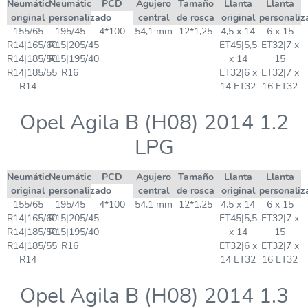
Neumático
Neumático
PCD
Agujero
Tamaño
Llanta
Llanta
original
personalizado
central
de rosca
original
personaliz
155/65
195/45
4*100
54,1 mm
12*1,25
4,5 x 14
6 x 15
R14|165/60
R15|205/45
ET45|5,5
ET32|7 x
R14|185/50
R15|195/40
x 14
15
R14|185/55
R16
ET32|6 x
ET32|7 x
R14
14 ET32
16 ET32
Opel Agila B (H08) 2014 1.2
LPG
Neumático
Neumático
PCD
Agujero
Tamaño
Llanta
Llanta
original
personalizado
central
de rosca
original
personaliz
155/65
195/45
4*100
54,1 mm
12*1,25
4,5 x 14
6 x 15
R14|165/60
R15|205/45
ET45|5,5
ET32|7 x
R14|185/50
R15|195/40
x 14
15
R14|185/55
R16
ET32|6 x
ET32|7 x
R14
14 ET32
16 ET32
Opel Agila B (H08) 2014 1.3