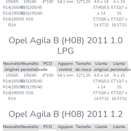
155/65
195/45
4*100
54,1 mm
12*1,25
4,5 x 14
6 x 15
R14|165/60
R15|205/45
ET45|5,5
ET32|7 x
R14|185/50
R15|195/40
x 14
15
R14|185/55
R16
ET32|6 x
ET32|7 x
R14
14 ET32
16 ET32
Opel Agila B (H08) 2011 1.0
LPG
Neumático
Neumático
PCD
Agujero
Tamaño
Llanta
Llanta
original
personalizado
central
de rosca
original
personaliz
155/65
195/45
4*100
54,1 mm
12*1,25
4,5 x 14
6 x 15
R14|165/60
R15|205/45
ET45|5,5
ET32|7 x
R14|185/50
R15|195/40
x 14
15
R14|185/55
R16
ET32|6 x
ET32|7 x
R14
14 ET32
16 ET32
Opel Agila B (H08) 2011 1.2
Neumático
Neumático
PCD
Agujero
Tamaño
Llanta
Llanta