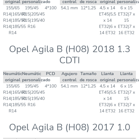
original
personalizado
central
de rosca
original
personaliz
155/65
195/45
4*100
54,1 mm
12*1,25
4,5 x 14
6 x 15
R14|165/60
R15|205/45
ET45|5,5
ET32|7 x
R14|185/50
R15|195/40
x 14
15
R14|185/55
R16
ET32|6 x
ET32|7 x
R14
14 ET32
16 ET32
Opel Agila B (H08) 2018 1.3
CDTI
Neumático
Neumático
PCD
Agujero
Tamaño
Llanta
Llanta
original
personalizado
central
de rosca
original
personaliz
155/65
195/45
4*100
54,1 mm
12*1,25
4,5 x 14
6 x 15
R14|165/60
R15|205/45
ET45|5,5
ET32|7 x
R14|185/50
R15|195/40
x 14
15
R14|185/55
R16
ET32|6 x
ET32|7 x
R14
14 ET32
16 ET32
Opel Agila B (H08) 2017 1.0