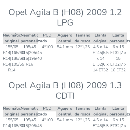
Opel Agila B (H08) 2009 1.2
LPG
Neumático
Neumático
PCD
Agujero
Tamaño
Llanta
Llanta
original
personalizado
central
de rosca
original
personaliz
155/65
195/45
4*100
54,1 mm
12*1,25
4,5 x 14
6 x 15
R14|165/60
R15|205/45
ET45|5,5
ET32|7 x
R14|185/50
R15|195/40
x 14
15
R14|185/55
R16
ET32|6 x
ET32|7 x
R14
14 ET32
16 ET32
Opel Agila B (H08) 2009 1.3
CDTI
Neumático
Neumático
PCD
Agujero
Tamaño
Llanta
Llanta
original
personalizado
central
de rosca
original
personaliz
155/65
195/45
4*100
54,1 mm
12*1,25
4,5 x 14
6 x 15
R14|165/60
R15|205/45
ET45|5,5
ET32|7 x