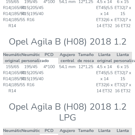
155/65
195/45
4*100
54,1 mm
12*1,25
4,5 x 14
6 x 15
R14|165/60
R15|205/45
ET45|5,5
ET32|7 x
R14|185/50
R15|195/40
x 14
15
R14|185/55
R16
ET32|6 x
ET32|7 x
R14
14 ET32
16 ET32
Opel Agila B (H08) 2018 1.2
Neumático
Neumático
PCD
Agujero
Tamaño
Llanta
Llanta
original
personalizado
central
de rosca
original
personaliz
155/65
195/45
4*100
54,1 mm
12*1,25
4,5 x 14
6 x 15
R14|165/60
R15|205/45
ET45|5,5
ET32|7 x
R14|185/50
R15|195/40
x 14
15
R14|185/55
R16
ET32|6 x
ET32|7 x
R14
14 ET32
16 ET32
Opel Agila B (H08) 2018 1.2
LPG
Neumático
Neumático
PCD
Agujero
Tamaño
Llanta
Llanta