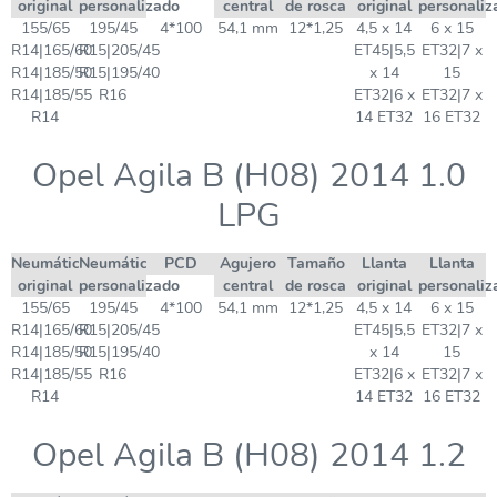
original
personalizado
central
de rosca
original
personaliz
155/65
195/45
4*100
54,1 mm
12*1,25
4,5 x 14
6 x 15
R14|165/60
R15|205/45
ET45|5,5
ET32|7 x
R14|185/50
R15|195/40
x 14
15
R14|185/55
R16
ET32|6 x
ET32|7 x
R14
14 ET32
16 ET32
Opel Agila B (H08) 2014 1.0
LPG
Neumático
Neumático
PCD
Agujero
Tamaño
Llanta
Llanta
original
personalizado
central
de rosca
original
personaliz
155/65
195/45
4*100
54,1 mm
12*1,25
4,5 x 14
6 x 15
R14|165/60
R15|205/45
ET45|5,5
ET32|7 x
R14|185/50
R15|195/40
x 14
15
R14|185/55
R16
ET32|6 x
ET32|7 x
R14
14 ET32
16 ET32
Opel Agila B (H08) 2014 1.2