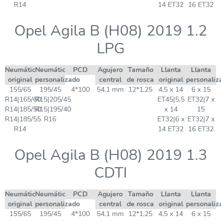
R14
14 ET32
16 ET32
Opel Agila B (H08) 2019 1.2
LPG
Neumático
Neumático
PCD
Agujero
Tamaño
Llanta
Llanta
original
personalizado
central
de rosca
original
personaliz
155/65
195/45
4*100
54,1 mm
12*1,25
4,5 x 14
6 x 15
R14|165/60
R15|205/45
ET45|5,5
ET32|7 x
R14|185/50
R15|195/40
x 14
15
R14|185/55
R16
ET32|6 x
ET32|7 x
R14
14 ET32
16 ET32
Opel Agila B (H08) 2019 1.3
CDTI
Neumático
Neumático
PCD
Agujero
Tamaño
Llanta
Llanta
original
personalizado
central
de rosca
original
personaliz
155/65
195/45
4*100
54,1 mm
12*1,25
4,5 x 14
6 x 15