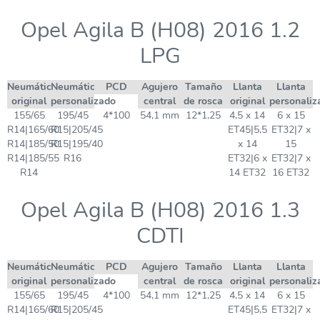
Opel Agila B (H08) 2016 1.2
LPG
Neumático
Neumático
PCD
Agujero
Tamaño
Llanta
Llanta
original
personalizado
central
de rosca
original
personaliz
155/65
195/45
4*100
54,1 mm
12*1,25
4,5 x 14
6 x 15
R14|165/60
R15|205/45
ET45|5,5
ET32|7 x
R14|185/50
R15|195/40
x 14
15
R14|185/55
R16
ET32|6 x
ET32|7 x
R14
14 ET32
16 ET32
Opel Agila B (H08) 2016 1.3
CDTI
Neumático
Neumático
PCD
Agujero
Tamaño
Llanta
Llanta
original
personalizado
central
de rosca
original
personaliz
155/65
195/45
4*100
54,1 mm
12*1,25
4,5 x 14
6 x 15
R14|165/60
R15|205/45
ET45|5,5
ET32|7 x