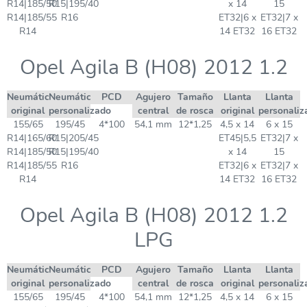
R14|185/50
R15|195/40
x 14
15
R14|185/55
R16
ET32|6 x
ET32|7 x
R14
14 ET32
16 ET32
Opel Agila B (H08) 2012 1.2
Neumático
Neumático
PCD
Agujero
Tamaño
Llanta
Llanta
original
personalizado
central
de rosca
original
personaliz
155/65
195/45
4*100
54,1 mm
12*1,25
4,5 x 14
6 x 15
R14|165/60
R15|205/45
ET45|5,5
ET32|7 x
R14|185/50
R15|195/40
x 14
15
R14|185/55
R16
ET32|6 x
ET32|7 x
R14
14 ET32
16 ET32
Opel Agila B (H08) 2012 1.2
LPG
Neumático
Neumático
PCD
Agujero
Tamaño
Llanta
Llanta
original
personalizado
central
de rosca
original
personaliz
155/65
195/45
4*100
54,1 mm
12*1,25
4,5 x 14
6 x 15