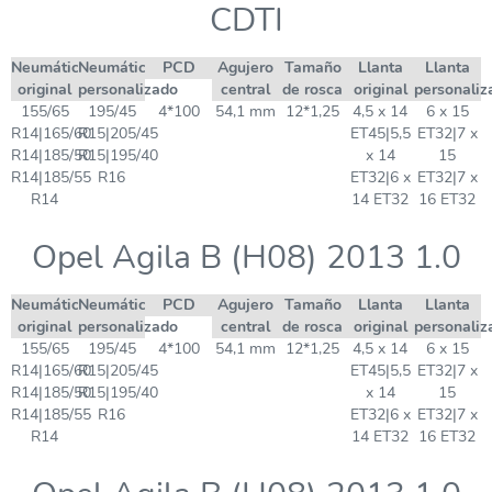
CDTI
Neumático
Neumático
PCD
Agujero
Tamaño
Llanta
Llanta
original
personalizado
central
de rosca
original
personaliz
155/65
195/45
4*100
54,1 mm
12*1,25
4,5 x 14
6 x 15
R14|165/60
R15|205/45
ET45|5,5
ET32|7 x
R14|185/50
R15|195/40
x 14
15
R14|185/55
R16
ET32|6 x
ET32|7 x
R14
14 ET32
16 ET32
Opel Agila B (H08) 2013 1.0
Neumático
Neumático
PCD
Agujero
Tamaño
Llanta
Llanta
original
personalizado
central
de rosca
original
personaliz
155/65
195/45
4*100
54,1 mm
12*1,25
4,5 x 14
6 x 15
R14|165/60
R15|205/45
ET45|5,5
ET32|7 x
R14|185/50
R15|195/40
x 14
15
R14|185/55
R16
ET32|6 x
ET32|7 x
R14
14 ET32
16 ET32