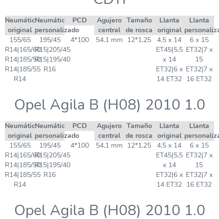
Neumático
Neumático
PCD
Agujero
Tamaño
Llanta
Llanta
original
personalizado
central
de rosca
original
personaliz
155/65
195/45
4*100
54,1 mm
12*1,25
4,5 x 14
6 x 15
R14|165/60
R15|205/45
ET45|5,5
ET32|7 x
R14|185/50
R15|195/40
x 14
15
R14|185/55
R16
ET32|6 x
ET32|7 x
R14
14 ET32
16 ET32
Opel Agila B (H08) 2010 1.0
Neumático
Neumático
PCD
Agujero
Tamaño
Llanta
Llanta
original
personalizado
central
de rosca
original
personaliz
155/65
195/45
4*100
54,1 mm
12*1,25
4,5 x 14
6 x 15
R14|165/60
R15|205/45
ET45|5,5
ET32|7 x
R14|185/50
R15|195/40
x 14
15
R14|185/55
R16
ET32|6 x
ET32|7 x
R14
14 ET32
16 ET32
Opel Agila B (H08) 2010 1.0