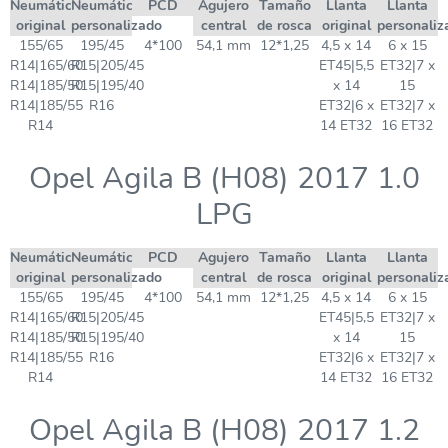
Neumático
Neumático
PCD
Agujero
Tamaño
Llanta
Llanta
original
personalizado
central
de rosca
original
personaliz
155/65
195/45
4*100
54,1 mm
12*1,25
4,5 x 14
6 x 15
R14|165/60
R15|205/45
ET45|5,5
ET32|7 x
R14|185/50
R15|195/40
x 14
15
R14|185/55
R16
ET32|6 x
ET32|7 x
R14
14 ET32
16 ET32
Opel Agila B (H08) 2017 1.0
LPG
Neumático
Neumático
PCD
Agujero
Tamaño
Llanta
Llanta
original
personalizado
central
de rosca
original
personaliz
155/65
195/45
4*100
54,1 mm
12*1,25
4,5 x 14
6 x 15
R14|165/60
R15|205/45
ET45|5,5
ET32|7 x
R14|185/50
R15|195/40
x 14
15
R14|185/55
R16
ET32|6 x
ET32|7 x
R14
14 ET32
16 ET32
Opel Agila B (H08) 2017 1.2