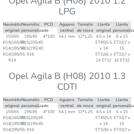
Opel Agila B (H08) 2010 1.2
LPG
Neumático
Neumático
PCD
Agujero
Tamaño
Llanta
Llanta
original
personalizado
central
de rosca
original
personaliz
155/65
195/45
4*100
54,1 mm
12*1,25
4,5 x 14
6 x 15
R14|165/60
R15|205/45
ET45|5,5
ET32|7 x
R14|185/50
R15|195/40
x 14
15
R14|185/55
R16
ET32|6 x
ET32|7 x
R14
14 ET32
16 ET32
Opel Agila B (H08) 2010 1.3
CDTI
Neumático
Neumático
PCD
Agujero
Tamaño
Llanta
Llanta
original
personalizado
central
de rosca
original
personaliz
155/65
195/45
4*100
54,1 mm
12*1,25
4,5 x 14
6 x 15
R14|165/60
R15|205/45
ET45|5,5
ET32|7 x
R14|185/50
R15|195/40
x 14
15
R14|185/55
R16
ET32|6 x
ET32|7 x