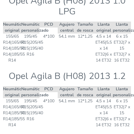
Opel Agila B (H08) 2013 1.0
LPG
Neumático
Neumático
PCD
Agujero
Tamaño
Llanta
Llanta
original
personalizado
central
de rosca
original
personaliz
155/65
195/45
4*100
54,1 mm
12*1,25
4,5 x 14
6 x 15
R14|165/60
R15|205/45
ET45|5,5
ET32|7 x
R14|185/50
R15|195/40
x 14
15
R14|185/55
R16
ET32|6 x
ET32|7 x
R14
14 ET32
16 ET32
Opel Agila B (H08) 2013 1.2
Neumático
Neumático
PCD
Agujero
Tamaño
Llanta
Llanta
original
personalizado
central
de rosca
original
personaliz
155/65
195/45
4*100
54,1 mm
12*1,25
4,5 x 14
6 x 15
R14|165/60
R15|205/45
ET45|5,5
ET32|7 x
R14|185/50
R15|195/40
x 14
15
R14|185/55
R16
ET32|6 x
ET32|7 x
R14
14 ET32
16 ET32