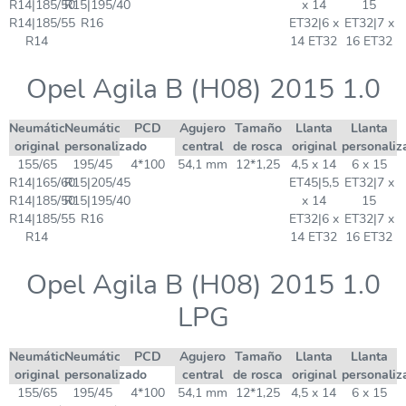
R14|185/50
R15|195/40
x 14
15
R14|185/55
R16
ET32|6 x
ET32|7 x
R14
14 ET32
16 ET32
Opel Agila B (H08) 2015 1.0
Neumático
Neumático
PCD
Agujero
Tamaño
Llanta
Llanta
original
personalizado
central
de rosca
original
personaliz
155/65
195/45
4*100
54,1 mm
12*1,25
4,5 x 14
6 x 15
R14|165/60
R15|205/45
ET45|5,5
ET32|7 x
R14|185/50
R15|195/40
x 14
15
R14|185/55
R16
ET32|6 x
ET32|7 x
R14
14 ET32
16 ET32
Opel Agila B (H08) 2015 1.0
LPG
Neumático
Neumático
PCD
Agujero
Tamaño
Llanta
Llanta
original
personalizado
central
de rosca
original
personaliz
155/65
195/45
4*100
54,1 mm
12*1,25
4,5 x 14
6 x 15