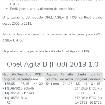
B (H08).
Perfil (ancho, alto) y diámetro del neumático.
El lanzamiento del modelo OPEL AGILA B (H08) se llevó a cabo
desde 2008. a 2019.
Tabla de fábrica y tamaños de neumáticos adecuados para OPEL
AGILA B (H08).
Elige el año al que pertenece tu vehículo Opel Agila B (h08):
Opel Agila B (H08) 2019 1.0
Neumático
Neumático
PCD
Agujero
Tamaño
Llanta
Llanta
original
personalizado
central
de rosca
original
personaliz
155/65
195/45
4*100
54,1 mm
12*1,25
4,5 x 14
6 x 15
R14|165/60
R15|205/45
ET45|5,5
ET32|7 x
R14|185/50
R15|195/40
x 14
15
R14|185/55
R16
ET32|6 x
ET32|7 x
R14
14 ET32
16 ET32