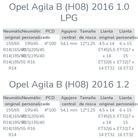
Opel Agila B (H08) 2016 1.0
LPG
Neumático
Neumático
PCD
Agujero
Tamaño
Llanta
Llanta
original
personalizado
central
de rosca
original
personaliz
155/65
195/45
4*100
54,1 mm
12*1,25
4,5 x 14
6 x 15
R14|165/60
R15|205/45
ET45|5,5
ET32|7 x
R14|185/50
R15|195/40
x 14
15
R14|185/55
R16
ET32|6 x
ET32|7 x
R14
14 ET32
16 ET32
Opel Agila B (H08) 2016 1.2
Neumático
Neumático
PCD
Agujero
Tamaño
Llanta
Llanta
original
personalizado
central
de rosca
original
personaliz
155/65
195/45
4*100
54,1 mm
12*1,25
4,5 x 14
6 x 15
R14|165/60
R15|205/45
ET45|5,5
ET32|7 x
R14|185/50
R15|195/40
x 14
15
R14|185/55
R16
ET32|6 x
ET32|7 x
R14
14 ET32
16 ET32