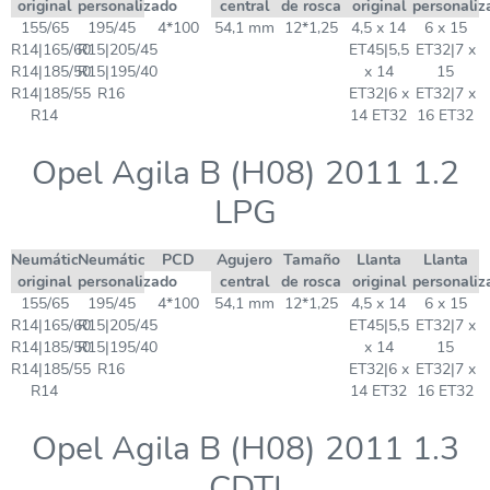
original
personalizado
central
de rosca
original
personaliz
155/65
195/45
4*100
54,1 mm
12*1,25
4,5 x 14
6 x 15
R14|165/60
R15|205/45
ET45|5,5
ET32|7 x
R14|185/50
R15|195/40
x 14
15
R14|185/55
R16
ET32|6 x
ET32|7 x
R14
14 ET32
16 ET32
Opel Agila B (H08) 2011 1.2
LPG
Neumático
Neumático
PCD
Agujero
Tamaño
Llanta
Llanta
original
personalizado
central
de rosca
original
personaliz
155/65
195/45
4*100
54,1 mm
12*1,25
4,5 x 14
6 x 15
R14|165/60
R15|205/45
ET45|5,5
ET32|7 x
R14|185/50
R15|195/40
x 14
15
R14|185/55
R16
ET32|6 x
ET32|7 x
R14
14 ET32
16 ET32
Opel Agila B (H08) 2011 1.3
CDTI