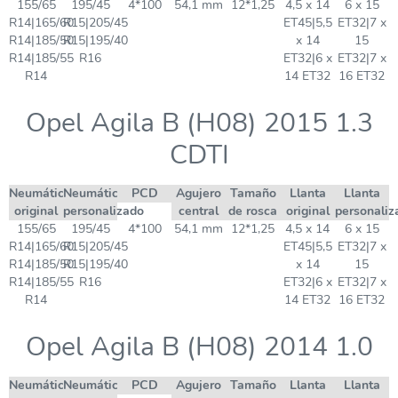
155/65
195/45
4*100
54,1 mm
12*1,25
4,5 x 14
6 x 15
R14|165/60
R15|205/45
ET45|5,5
ET32|7 x
R14|185/50
R15|195/40
x 14
15
R14|185/55
R16
ET32|6 x
ET32|7 x
R14
14 ET32
16 ET32
Opel Agila B (H08) 2015 1.3
CDTI
Neumático
Neumático
PCD
Agujero
Tamaño
Llanta
Llanta
original
personalizado
central
de rosca
original
personaliz
155/65
195/45
4*100
54,1 mm
12*1,25
4,5 x 14
6 x 15
R14|165/60
R15|205/45
ET45|5,5
ET32|7 x
R14|185/50
R15|195/40
x 14
15
R14|185/55
R16
ET32|6 x
ET32|7 x
R14
14 ET32
16 ET32
Opel Agila B (H08) 2014 1.0
Neumático
Neumático
PCD
Agujero
Tamaño
Llanta
Llanta