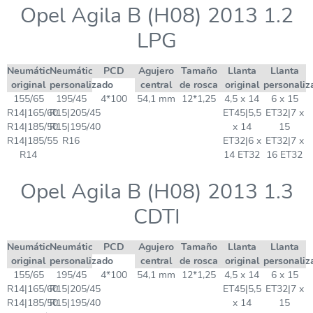
Opel Agila B (H08) 2013 1.2
LPG
Neumático
Neumático
PCD
Agujero
Tamaño
Llanta
Llanta
original
personalizado
central
de rosca
original
personaliz
155/65
195/45
4*100
54,1 mm
12*1,25
4,5 x 14
6 x 15
R14|165/60
R15|205/45
ET45|5,5
ET32|7 x
R14|185/50
R15|195/40
x 14
15
R14|185/55
R16
ET32|6 x
ET32|7 x
R14
14 ET32
16 ET32
Opel Agila B (H08) 2013 1.3
CDTI
Neumático
Neumático
PCD
Agujero
Tamaño
Llanta
Llanta
original
personalizado
central
de rosca
original
personaliz
155/65
195/45
4*100
54,1 mm
12*1,25
4,5 x 14
6 x 15
R14|165/60
R15|205/45
ET45|5,5
ET32|7 x
R14|185/50
R15|195/40
x 14
15