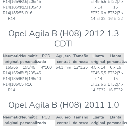
R14|165/60
R15|205/45
ET45|5,5
ET32|7 x
R14|185/50
R15|195/40
x 14
15
R14|185/55
R16
ET32|6 x
ET32|7 x
R14
14 ET32
16 ET32
Opel Agila B (H08) 2012 1.3
CDTI
Neumático
Neumático
PCD
Agujero
Tamaño
Llanta
Llanta
original
personalizado
central
de rosca
original
personaliz
155/65
195/45
4*100
54,1 mm
12*1,25
4,5 x 14
6 x 15
R14|165/60
R15|205/45
ET45|5,5
ET32|7 x
R14|185/50
R15|195/40
x 14
15
R14|185/55
R16
ET32|6 x
ET32|7 x
R14
14 ET32
16 ET32
Opel Agila B (H08) 2011 1.0
Neumático
Neumático
PCD
Agujero
Tamaño
Llanta
Llanta
original
personalizado
central
de rosca
original
personaliz