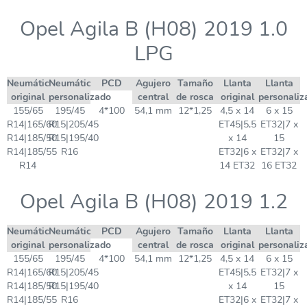
Opel Agila B (H08) 2019 1.0
LPG
Neumático
Neumático
PCD
Agujero
Tamaño
Llanta
Llanta
original
personalizado
central
de rosca
original
personaliz
155/65
195/45
4*100
54,1 mm
12*1,25
4,5 x 14
6 x 15
R14|165/60
R15|205/45
ET45|5,5
ET32|7 x
R14|185/50
R15|195/40
x 14
15
R14|185/55
R16
ET32|6 x
ET32|7 x
R14
14 ET32
16 ET32
Opel Agila B (H08) 2019 1.2
Neumático
Neumático
PCD
Agujero
Tamaño
Llanta
Llanta
original
personalizado
central
de rosca
original
personaliz
155/65
195/45
4*100
54,1 mm
12*1,25
4,5 x 14
6 x 15
R14|165/60
R15|205/45
ET45|5,5
ET32|7 x
R14|185/50
R15|195/40
x 14
15
R14|185/55
R16
ET32|6 x
ET32|7 x