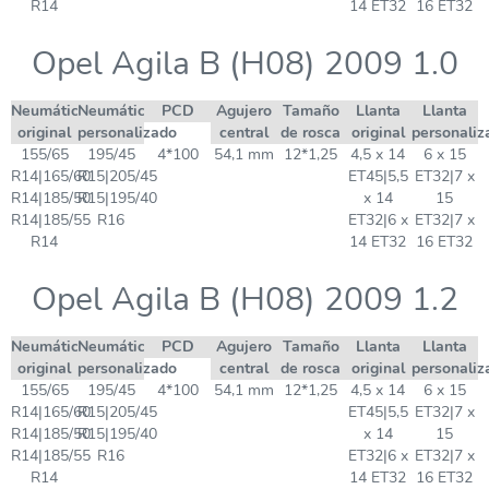
R14
14 ET32
16 ET32
Opel Agila B (H08) 2009 1.0
Neumático
Neumático
PCD
Agujero
Tamaño
Llanta
Llanta
original
personalizado
central
de rosca
original
personaliz
155/65
195/45
4*100
54,1 mm
12*1,25
4,5 x 14
6 x 15
R14|165/60
R15|205/45
ET45|5,5
ET32|7 x
R14|185/50
R15|195/40
x 14
15
R14|185/55
R16
ET32|6 x
ET32|7 x
R14
14 ET32
16 ET32
Opel Agila B (H08) 2009 1.2
Neumático
Neumático
PCD
Agujero
Tamaño
Llanta
Llanta
original
personalizado
central
de rosca
original
personaliz
155/65
195/45
4*100
54,1 mm
12*1,25
4,5 x 14
6 x 15
R14|165/60
R15|205/45
ET45|5,5
ET32|7 x
R14|185/50
R15|195/40
x 14
15
R14|185/55
R16
ET32|6 x
ET32|7 x
R14
14 ET32
16 ET32