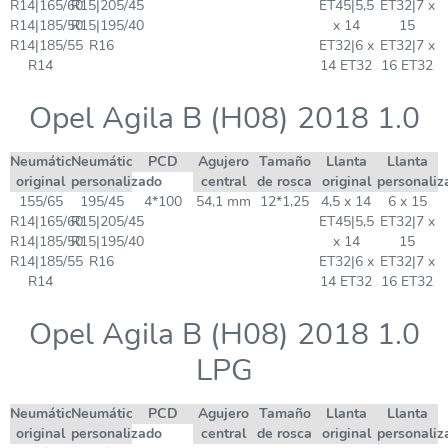
R14|165/60
R15|205/45
ET45|5,5
ET32|7 x
R14|185/50
R15|195/40
x 14
15
R14|185/55
R16
ET32|6 x
ET32|7 x
R14
14 ET32
16 ET32
Opel Agila B (H08) 2018 1.0
Neumático
Neumático
PCD
Agujero
Tamaño
Llanta
Llanta
original
personalizado
central
de rosca
original
personaliz
155/65
195/45
4*100
54,1 mm
12*1,25
4,5 x 14
6 x 15
R14|165/60
R15|205/45
ET45|5,5
ET32|7 x
R14|185/50
R15|195/40
x 14
15
R14|185/55
R16
ET32|6 x
ET32|7 x
R14
14 ET32
16 ET32
Opel Agila B (H08) 2018 1.0
LPG
Neumático
Neumático
PCD
Agujero
Tamaño
Llanta
Llanta
original
personalizado
central
de rosca
original
personaliz