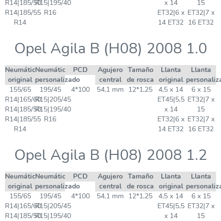
R14|185/50
R15|195/40
x 14
15
R14|185/55
R16
ET32|6 x
ET32|7 x
R14
14 ET32
16 ET32
Opel Agila B (H08) 2008 1.0
Neumático
Neumático
PCD
Agujero
Tamaño
Llanta
Llanta
original
personalizado
central
de rosca
original
personaliz
155/65
195/45
4*100
54,1 mm
12*1,25
4,5 x 14
6 x 15
R14|165/60
R15|205/45
ET45|5,5
ET32|7 x
R14|185/50
R15|195/40
x 14
15
R14|185/55
R16
ET32|6 x
ET32|7 x
R14
14 ET32
16 ET32
Opel Agila B (H08) 2008 1.2
Neumático
Neumático
PCD
Agujero
Tamaño
Llanta
Llanta
original
personalizado
central
de rosca
original
personaliz
155/65
195/45
4*100
54,1 mm
12*1,25
4,5 x 14
6 x 15
R14|165/60
R15|205/45
ET45|5,5
ET32|7 x
R14|185/50
R15|195/40
x 14
15