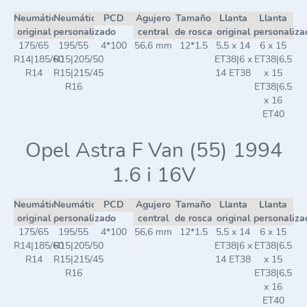
Neumático
Neumático
PCD
Agujero
Tamaño
Llanta
Llanta
original
personalizado
central
de rosca
original
personaliza
175/65
195/55
4*100
56,6 mm
12*1.5
5,5 x 14
6 x 15
R14|185/60
R15|205/50
ET38|6 x
ET38|6,5
R14
R15|215/45
14 ET38
x 15
R16
ET38|6,5
x 16
ET40
Opel Astra F Van (55) 1994
1.6 i 16V
Neumático
Neumático
PCD
Agujero
Tamaño
Llanta
Llanta
original
personalizado
central
de rosca
original
personaliza
175/65
195/55
4*100
56,6 mm
12*1.5
5,5 x 14
6 x 15
R14|185/60
R15|205/50
ET38|6 x
ET38|6,5
R14
R15|215/45
14 ET38
x 15
R16
ET38|6,5
x 16
ET40