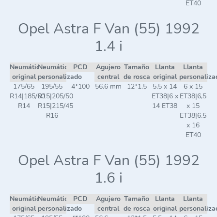
ET40
Opel Astra F Van (55) 1992
1.4 i
Neumático
Neumático
PCD
Agujero
Tamaño
Llanta
Llanta
original
personalizado
central
de rosca
original
personaliza
175/65
195/55
4*100
56,6 mm
12*1.5
5,5 x 14
6 x 15
R14|185/60
R15|205/50
ET38|6 x
ET38|6,5
R14
R15|215/45
14 ET38
x 15
R16
ET38|6,5
x 16
ET40
Opel Astra F Van (55) 1992
1.6 i
Neumático
Neumático
PCD
Agujero
Tamaño
Llanta
Llanta
original
personalizado
central
de rosca
original
personaliza