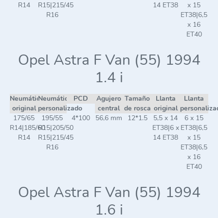
R14
R15|215/45
14 ET38
x 15
R16
ET38|6,5
x 16
ET40
Opel Astra F Van (55) 1994
1.4 i
Neumático
Neumático
PCD
Agujero
Tamaño
Llanta
Llanta
original
personalizado
central
de rosca
original
personaliza
175/65
195/55
4*100
56,6 mm
12*1.5
5,5 x 14
6 x 15
R14|185/60
R15|205/50
ET38|6 x
ET38|6,5
R14
R15|215/45
14 ET38
x 15
R16
ET38|6,5
x 16
ET40
Opel Astra F Van (55) 1994
1.6 i