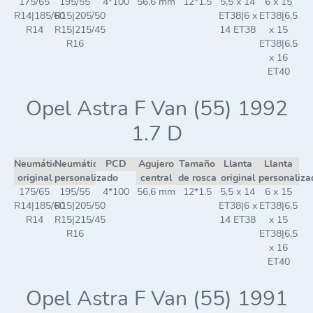
175/65
195/55
4*100
56,6 mm
12*1.5
5,5 x 14
6 x 15
R14|185/60
R15|205/50
ET38|6 x
ET38|6,5
R14
R15|215/45
14 ET38
x 15
R16
ET38|6,5
x 16
ET40
Opel Astra F Van (55) 1992
1.7 D
Neumático
Neumático
PCD
Agujero
Tamaño
Llanta
Llanta
original
personalizado
central
de rosca
original
personaliza
175/65
195/55
4*100
56,6 mm
12*1.5
5,5 x 14
6 x 15
R14|185/60
R15|205/50
ET38|6 x
ET38|6,5
R14
R15|215/45
14 ET38
x 15
R16
ET38|6,5
x 16
ET40
Opel Astra F Van (55) 1991