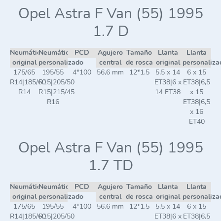
Opel Astra F Van (55) 1995
1.7 D
Neumático
Neumático
PCD
Agujero
Tamaño
Llanta
Llanta
original
personalizado
central
de rosca
original
personaliza
175/65
195/55
4*100
56,6 mm
12*1.5
5,5 x 14
6 x 15
R14|185/60
R15|205/50
ET38|6 x
ET38|6,5
R14
R15|215/45
14 ET38
x 15
R16
ET38|6,5
x 16
ET40
Opel Astra F Van (55) 1995
1.7 TD
Neumático
Neumático
PCD
Agujero
Tamaño
Llanta
Llanta
original
personalizado
central
de rosca
original
personaliza
175/65
195/55
4*100
56,6 mm
12*1.5
5,5 x 14
6 x 15
R14|185/60
R15|205/50
ET38|6 x
ET38|6,5