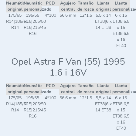
Neumático
Neumático
PCD
Agujero
Tamaño
Llanta
Llanta
original
personalizado
central
de rosca
original
personaliza
175/65
195/55
4*100
56,6 mm
12*1.5
5,5 x 14
6 x 15
R14|185/60
R15|205/50
ET38|6 x
ET38|6,5
R14
R15|215/45
14 ET38
x 15
R16
ET38|6,5
x 16
ET40
Opel Astra F Van (55) 1995
1.6 i 16V
Neumático
Neumático
PCD
Agujero
Tamaño
Llanta
Llanta
original
personalizado
central
de rosca
original
personaliza
175/65
195/55
4*100
56,6 mm
12*1.5
5,5 x 14
6 x 15
R14|185/60
R15|205/50
ET38|6 x
ET38|6,5
R14
R15|215/45
14 ET38
x 15
R16
ET38|6,5
x 16
ET40