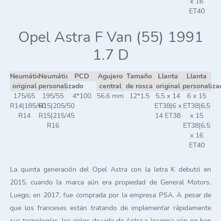
x 16
ET40
Opel Astra F Van (55) 1991
1.7 D
Neumático
Neumático
PCD
Agujero
Tamaño
Llanta
Llanta
original
personalizado
central
de rosca
original
personaliza
175/65
195/55
4*100
56,6 mm
12*1.5
5,5 x 14
6 x 15
R14|185/60
R15|205/50
ET38|6 x
ET38|6,5
R14
R15|215/45
14 ET38
x 15
R16
ET38|6,5
x 16
ET40
La quinta generación del Opel Astra con la letra K debutó en
2015, cuando la marca aún era propiedad de General Motors.
Luego, en 2017, fue comprada por la empresa PSA. A pesar de
que los franceses están tratando de implementar rápidamente
sus tecnologías, los ciclos de vida de Astra e Insignia aún no han