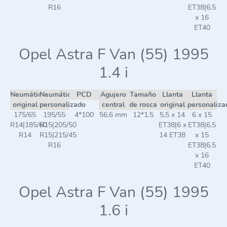
R16
ET38|6,5
x 16
ET40
Opel Astra F Van (55) 1995
1.4 i
Neumático
Neumático
PCD
Agujero
Tamaño
Llanta
Llanta
original
personalizado
central
de rosca
original
personaliza
175/65
195/55
4*100
56,6 mm
12*1.5
5,5 x 14
6 x 15
R14|185/60
R15|205/50
ET38|6 x
ET38|6,5
R14
R15|215/45
14 ET38
x 15
R16
ET38|6,5
x 16
ET40
Opel Astra F Van (55) 1995
1.6 i