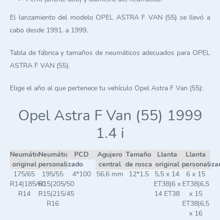
El lanzamiento del modelo OPEL ASTRA F VAN (55) se llevó a
cabo desde 1991. a 1999.
Tabla de fábrica y tamaños de neumáticos adecuados para OPEL
ASTRA F VAN (55).
Elige el año al que pertenece tu vehículo Opel Astra F Van (55):
Opel Astra F Van (55) 1999
1.4 i
Neumático
Neumático
PCD
Agujero
Tamaño
Llanta
Llanta
original
personalizado
central
de rosca
original
personaliza
175/65
195/55
4*100
56,6 mm
12*1.5
5,5 x 14
6 x 15
R14|185/60
R15|205/50
ET38|6 x
ET38|6,5
R14
R15|215/45
14 ET38
x 15
R16
ET38|6,5
x 16