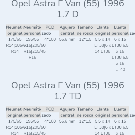
Opel Astra F Van (55) 1996
1.7 D
Neumático
Neumático
PCD
Agujero
Tamaño
Llanta
Llanta
original
personalizado
central
de rosca
original
personaliza
175/65
195/55
4*100
56,6 mm
12*1.5
5,5 x 14
6 x 15
R14|185/60
R15|205/50
ET38|6 x
ET38|6,5
R14
R15|215/45
14 ET38
x 15
R16
ET38|6,5
x 16
ET40
Opel Astra F Van (55) 1996
1.7 TD
Neumático
Neumático
PCD
Agujero
Tamaño
Llanta
Llanta
original
personalizado
central
de rosca
original
personaliza
175/65
195/55
4*100
56,6 mm
12*1.5
5,5 x 14
6 x 15
R14|185/60
R15|205/50
ET38|6 x
ET38|6,5
R14
R15|215/45
14 ET38
x 15