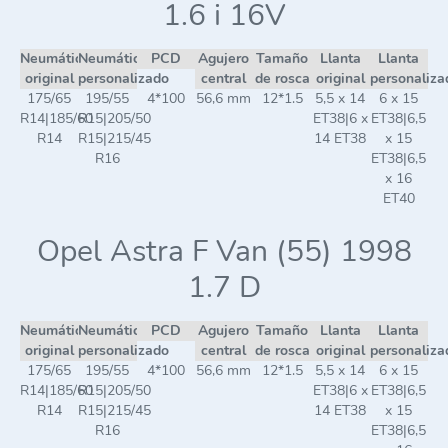
1.6 i 16V
Neumático
Neumático
PCD
Agujero
Tamaño
Llanta
Llanta
original
personalizado
central
de rosca
original
personaliza
175/65
195/55
4*100
56,6 mm
12*1.5
5,5 x 14
6 x 15
R14|185/60
R15|205/50
ET38|6 x
ET38|6,5
R14
R15|215/45
14 ET38
x 15
R16
ET38|6,5
x 16
ET40
Opel Astra F Van (55) 1998
1.7 D
Neumático
Neumático
PCD
Agujero
Tamaño
Llanta
Llanta
original
personalizado
central
de rosca
original
personaliza
175/65
195/55
4*100
56,6 mm
12*1.5
5,5 x 14
6 x 15
R14|185/60
R15|205/50
ET38|6 x
ET38|6,5
R14
R15|215/45
14 ET38
x 15
R16
ET38|6,5