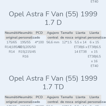
ET40
Opel Astra F Van (55) 1999
1.7 D
Neumático
Neumático
PCD
Agujero
Tamaño
Llanta
Llanta
original
personalizado
central
de rosca
original
personaliza
175/65
195/55
4*100
56,6 mm
12*1.5
5,5 x 14
6 x 15
R14|185/60
R15|205/50
ET38|6 x
ET38|6,5
R14
R15|215/45
14 ET38
x 15
R16
ET38|6,5
x 16
ET40
Opel Astra F Van (55) 1999
1.7 TD
Neumático
Neumático
PCD
Agujero
Tamaño
Llanta
Llanta
original
personalizado
central
de rosca
original
personaliza