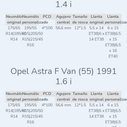
1.4 i
Neumático
Neumático
PCD
Agujero
Tamaño
Llanta
Llanta
original
personalizado
central
de rosca
original
personaliza
175/65
195/55
4*100
56,6 mm
12*1.5
5,5 x 14
6 x 15
R14|185/60
R15|205/50
ET38|6 x
ET38|6,5
R14
R15|215/45
14 ET38
x 15
R16
ET38|6,5
x 16
ET40
Opel Astra F Van (55) 1991
1.6 i
Neumático
Neumático
PCD
Agujero
Tamaño
Llanta
Llanta
original
personalizado
central
de rosca
original
personaliza
175/65
195/55
4*100
56,6 mm
12*1.5
5,5 x 14
6 x 15
R14|185/60
R15|205/50
ET38|6 x
ET38|6,5
R14
R15|215/45
14 ET38
x 15
R16
ET38|6,5