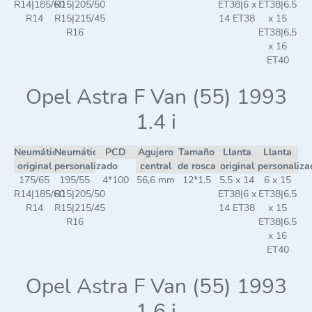
R14|185/60
R15|205/50
ET38|6 x
ET38|6,5
R14
R15|215/45
14 ET38
x 15
R16
ET38|6,5
x 16
ET40
Opel Astra F Van (55) 1993
1.4 i
Neumático
Neumático
PCD
Agujero
Tamaño
Llanta
Llanta
original
personalizado
central
de rosca
original
personaliza
175/65
195/55
4*100
56,6 mm
12*1.5
5,5 x 14
6 x 15
R14|185/60
R15|205/50
ET38|6 x
ET38|6,5
R14
R15|215/45
14 ET38
x 15
R16
ET38|6,5
x 16
ET40
Opel Astra F Van (55) 1993
1.6 i