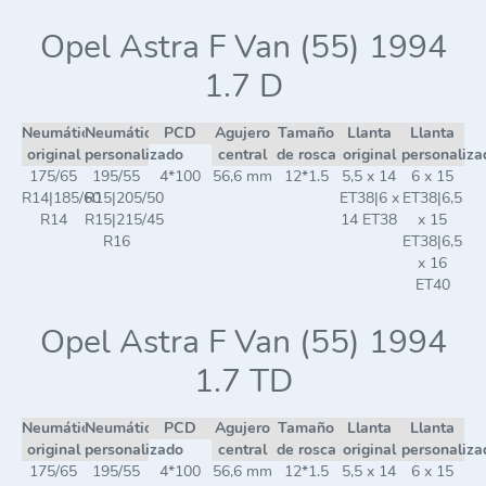
Opel Astra F Van (55) 1994
1.7 D
Neumático
Neumático
PCD
Agujero
Tamaño
Llanta
Llanta
original
personalizado
central
de rosca
original
personaliza
175/65
195/55
4*100
56,6 mm
12*1.5
5,5 x 14
6 x 15
R14|185/60
R15|205/50
ET38|6 x
ET38|6,5
R14
R15|215/45
14 ET38
x 15
R16
ET38|6,5
x 16
ET40
Opel Astra F Van (55) 1994
1.7 TD
Neumático
Neumático
PCD
Agujero
Tamaño
Llanta
Llanta
original
personalizado
central
de rosca
original
personaliza
175/65
195/55
4*100
56,6 mm
12*1.5
5,5 x 14
6 x 15