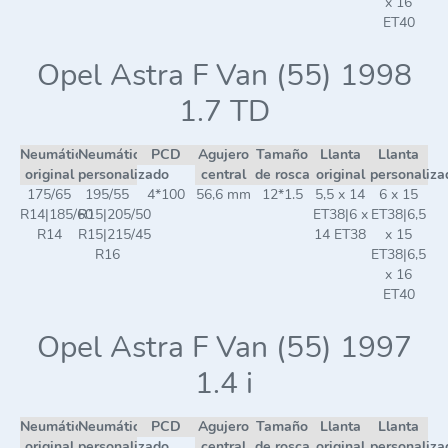
x 16
ET40
Opel Astra F Van (55) 1998
1.7 TD
Neumático
Neumático
PCD
Agujero
Tamaño
Llanta
Llanta
original
personalizado
central
de rosca
original
personaliza
175/65
195/55
4*100
56,6 mm
12*1.5
5,5 x 14
6 x 15
R14|185/60
R15|205/50
ET38|6 x
ET38|6,5
R14
R15|215/45
14 ET38
x 15
R16
ET38|6,5
x 16
ET40
Opel Astra F Van (55) 1997
1.4 i
Neumático
Neumático
PCD
Agujero
Tamaño
Llanta
Llanta
original
personalizado
central
de rosca
original
personaliza