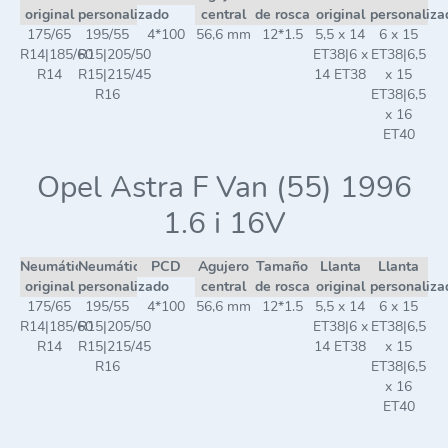
original
personalizado
central
de rosca
original
personaliza
175/65
195/55
4*100
56,6 mm
12*1.5
5,5 x 14
6 x 15
R14|185/60
R15|205/50
ET38|6 x
ET38|6,5
R14
R15|215/45
14 ET38
x 15
R16
ET38|6,5
x 16
ET40
Opel Astra F Van (55) 1996
1.6 i 16V
Neumático
Neumático
PCD
Agujero
Tamaño
Llanta
Llanta
original
personalizado
central
de rosca
original
personaliza
175/65
195/55
4*100
56,6 mm
12*1.5
5,5 x 14
6 x 15
R14|185/60
R15|205/50
ET38|6 x
ET38|6,5
R14
R15|215/45
14 ET38
x 15
R16
ET38|6,5
x 16
ET40