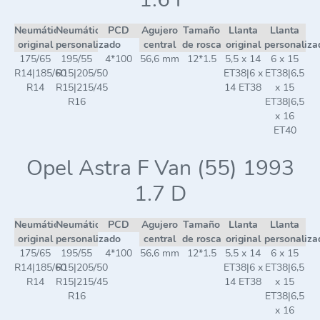
Neumático
Neumático
PCD
Agujero
Tamaño
Llanta
Llanta
original
personalizado
central
de rosca
original
personaliza
175/65
195/55
4*100
56,6 mm
12*1.5
5,5 x 14
6 x 15
R14|185/60
R15|205/50
ET38|6 x
ET38|6,5
R14
R15|215/45
14 ET38
x 15
R16
ET38|6,5
x 16
ET40
Opel Astra F Van (55) 1993
1.7 D
Neumático
Neumático
PCD
Agujero
Tamaño
Llanta
Llanta
original
personalizado
central
de rosca
original
personaliza
175/65
195/55
4*100
56,6 mm
12*1.5
5,5 x 14
6 x 15
R14|185/60
R15|205/50
ET38|6 x
ET38|6,5
R14
R15|215/45
14 ET38
x 15
R16
ET38|6,5
x 16