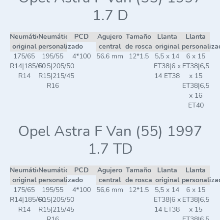
1.7 D
Neumático
Neumático
PCD
Agujero
Tamaño
Llanta
Llanta
original
personalizado
central
de rosca
original
personaliza
175/65
195/55
4*100
56,6 mm
12*1.5
5,5 x 14
6 x 15
R14|185/60
R15|205/50
ET38|6 x
ET38|6,5
R14
R15|215/45
14 ET38
x 15
R16
ET38|6,5
x 16
ET40
Opel Astra F Van (55) 1997
1.7 TD
Neumático
Neumático
PCD
Agujero
Tamaño
Llanta
Llanta
original
personalizado
central
de rosca
original
personaliza
175/65
195/55
4*100
56,6 mm
12*1.5
5,5 x 14
6 x 15
R14|185/60
R15|205/50
ET38|6 x
ET38|6,5
R14
R15|215/45
14 ET38
x 15
R16
ET38|6,5