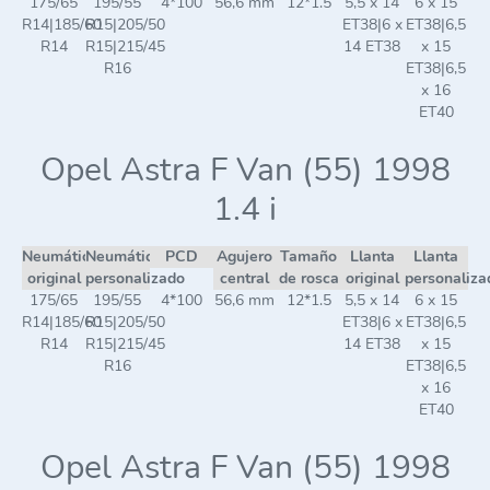
175/65
195/55
4*100
56,6 mm
12*1.5
5,5 x 14
6 x 15
R14|185/60
R15|205/50
ET38|6 x
ET38|6,5
R14
R15|215/45
14 ET38
x 15
R16
ET38|6,5
x 16
ET40
Opel Astra F Van (55) 1998
1.4 i
Neumático
Neumático
PCD
Agujero
Tamaño
Llanta
Llanta
original
personalizado
central
de rosca
original
personaliza
175/65
195/55
4*100
56,6 mm
12*1.5
5,5 x 14
6 x 15
R14|185/60
R15|205/50
ET38|6 x
ET38|6,5
R14
R15|215/45
14 ET38
x 15
R16
ET38|6,5
x 16
ET40
Opel Astra F Van (55) 1998