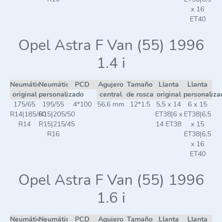
x 16
ET40
Opel Astra F Van (55) 1996
1.4 i
Neumático
Neumático
PCD
Agujero
Tamaño
Llanta
Llanta
original
personalizado
central
de rosca
original
personaliza
175/65
195/55
4*100
56,6 mm
12*1.5
5,5 x 14
6 x 15
R14|185/60
R15|205/50
ET38|6 x
ET38|6,5
R14
R15|215/45
14 ET38
x 15
R16
ET38|6,5
x 16
ET40
Opel Astra F Van (55) 1996
1.6 i
Neumático
Neumático
PCD
Agujero
Tamaño
Llanta
Llanta