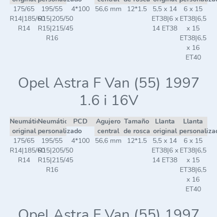
175/65
195/55
4*100
56,6 mm
12*1.5
5,5 x 14
6 x 15
R14|185/60
R15|205/50
ET38|6 x
ET38|6,5
R14
R15|215/45
14 ET38
x 15
R16
ET38|6,5
x 16
ET40
Opel Astra F Van (55) 1997
1.6 i 16V
Neumático
Neumático
PCD
Agujero
Tamaño
Llanta
Llanta
original
personalizado
central
de rosca
original
personaliza
175/65
195/55
4*100
56,6 mm
12*1.5
5,5 x 14
6 x 15
R14|185/60
R15|205/50
ET38|6 x
ET38|6,5
R14
R15|215/45
14 ET38
x 15
R16
ET38|6,5
x 16
ET40
Opel Astra F Van (55) 1997