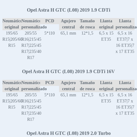
Opel Astra H GTC (L08) 2019 1.9 CDTi
Neumático
Neumático
PCD
Agujero
Tamaño
Llanta
Llanta
original
personalizado
central
de rosca
original
personaliz
195/65
205/55
5*110
65,1 mm
12*1,5
6,5 x 15
6,5 x 16
R15|205/60
R16|215/45
ET35
ET37|7 x
R15
R17|225/45
16 ET35|7
R17|235/40
x 17 ET35
R17
Opel Astra H GTC (L08) 2019 1.9 CDTi 16V
Neumático
Neumático
PCD
Agujero
Tamaño
Llanta
Llanta
original
personalizado
central
de rosca
original
personaliz
195/65
205/55
5*110
65,1 mm
12*1,5
6,5 x 15
6,5 x 16
R15|205/60
R16|215/45
ET35
ET37|7 x
R15
R17|225/45
16 ET35|7
R17|235/40
x 17 ET35
R17
Opel Astra H GTC (L08) 2019 2.0 Turbo