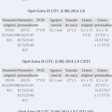
Opel Astra H GTC (L08) 2014 1.8
Neumático
Neumático
PCD
Agujero
Tamaño
Llanta
Llanta
original
personalizado
central
de rosca
original
personaliz
195/65
205/55
5*110
65,1 mm
12*1,5
6,5 x 15
6,5 x 16
R15|205/60
R16|215/45
ET35
ET37|7 x
R15
R17|225/45
16 ET35|7
R17|235/40
x 17 ET35
R17
Opel Astra H GTC (L08) 2014 1.9 CDTi
Neumático
Neumático
PCD
Agujero
Tamaño
Llanta
Llanta
original
personalizado
central
de rosca
original
personaliz
195/65
205/55
5*110
65,1 mm
12*1,5
6,5 x 15
6,5 x 16
R15|205/60
R16|215/45
ET35
ET37|7 x
R15
R17|225/45
16 ET35|7
R17|235/40
x 17 ET35
R17
Opel Astra H GTC (L08) 2014 1.9 CDTi 16V