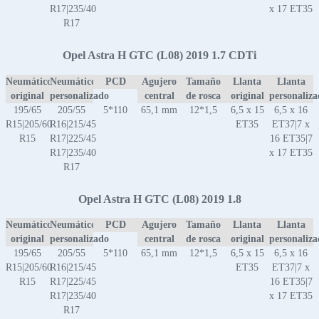
R17|235/40
x 17 ET35
R17
Opel Astra H GTC (L08) 2019 1.7 CDTi
Neumático
Neumático
PCD
Agujero
Tamaño
Llanta
Llanta
original
personalizado
central
de rosca
original
personaliz
195/65
205/55
5*110
65,1 mm
12*1,5
6,5 x 15
6,5 x 16
R15|205/60
R16|215/45
ET35
ET37|7 x
R15
R17|225/45
16 ET35|7
R17|235/40
x 17 ET35
R17
Opel Astra H GTC (L08) 2019 1.8
Neumático
Neumático
PCD
Agujero
Tamaño
Llanta
Llanta
original
personalizado
central
de rosca
original
personaliz
195/65
205/55
5*110
65,1 mm
12*1,5
6,5 x 15
6,5 x 16
R15|205/60
R16|215/45
ET35
ET37|7 x
R15
R17|225/45
16 ET35|7
R17|235/40
x 17 ET35
R17