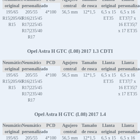
original
personalizado
central
de rosca
original
personaliz
195/65
205/55
4*100
56,5 mm
12*1,5
6,5 x 15
6,5 x 16
R15|205/60
R16|215/45
ET35
ET37|7 x
R15
R17|225/45
16 ET35|7
R17|235/40
x 17 ET35
R17
Opel Astra H GTC (L08) 2017 1.3 CDTI
Neumático
Neumático
PCD
Agujero
Tamaño
Llanta
Llanta
original
personalizado
central
de rosca
original
personaliz
195/65
205/55
4*100
56,5 mm
12*1,5
6,5 x 15
6,5 x 16
R15|205/60
R16|215/45
ET35
ET37|7 x
R15
R17|225/45
16 ET35|7
R17|235/40
x 17 ET35
R17
Opel Astra H GTC (L08) 2017 1.4
Neumático
Neumático
PCD
Agujero
Tamaño
Llanta
Llanta
original
personalizado
central
de rosca
original
personaliz
195/65
205/55
4*100
56,5 mm
12*1,5
6,5 x 15
6,5 x 16