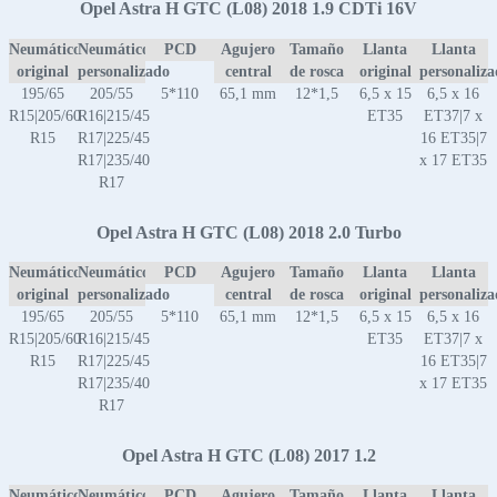
Opel Astra H GTC (L08) 2018 1.9 CDTi 16V
Neumático
Neumático
PCD
Agujero
Tamaño
Llanta
Llanta
original
personalizado
central
de rosca
original
personaliz
195/65
205/55
5*110
65,1 mm
12*1,5
6,5 x 15
6,5 x 16
R15|205/60
R16|215/45
ET35
ET37|7 x
R15
R17|225/45
16 ET35|7
R17|235/40
x 17 ET35
R17
Opel Astra H GTC (L08) 2018 2.0 Turbo
Neumático
Neumático
PCD
Agujero
Tamaño
Llanta
Llanta
original
personalizado
central
de rosca
original
personaliz
195/65
205/55
5*110
65,1 mm
12*1,5
6,5 x 15
6,5 x 16
R15|205/60
R16|215/45
ET35
ET37|7 x
R15
R17|225/45
16 ET35|7
R17|235/40
x 17 ET35
R17
Opel Astra H GTC (L08) 2017 1.2
Neumático
Neumático
PCD
Agujero
Tamaño
Llanta
Llanta