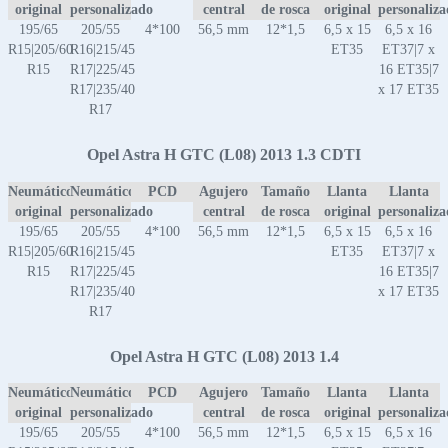
original
personalizado
central
de rosca
original
personaliz
195/65
205/55
4*100
56,5 mm
12*1,5
6,5 x 15
6,5 x 16
R15|205/60
R16|215/45
ET35
ET37|7 x
R15
R17|225/45
16 ET35|7
R17|235/40
x 17 ET35
R17
Opel Astra H GTC (L08) 2013 1.3 CDTI
Neumático
Neumático
PCD
Agujero
Tamaño
Llanta
Llanta
original
personalizado
central
de rosca
original
personaliz
195/65
205/55
4*100
56,5 mm
12*1,5
6,5 x 15
6,5 x 16
R15|205/60
R16|215/45
ET35
ET37|7 x
R15
R17|225/45
16 ET35|7
R17|235/40
x 17 ET35
R17
Opel Astra H GTC (L08) 2013 1.4
Neumático
Neumático
PCD
Agujero
Tamaño
Llanta
Llanta
original
personalizado
central
de rosca
original
personaliz
195/65
205/55
4*100
56,5 mm
12*1,5
6,5 x 15
6,5 x 16