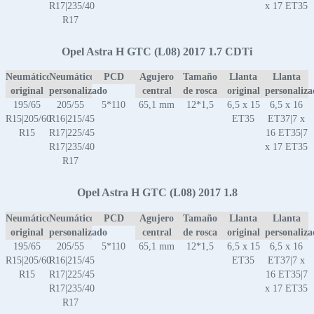
R17|235/40
x 17 ET35
R17
Opel Astra H GTC (L08) 2017 1.7 CDTi
Neumático
Neumático
PCD
Agujero
Tamaño
Llanta
Llanta
original
personalizado
central
de rosca
original
personaliz
195/65
205/55
5*110
65,1 mm
12*1,5
6,5 x 15
6,5 x 16
R15|205/60
R16|215/45
ET35
ET37|7 x
R15
R17|225/45
16 ET35|7
R17|235/40
x 17 ET35
R17
Opel Astra H GTC (L08) 2017 1.8
Neumático
Neumático
PCD
Agujero
Tamaño
Llanta
Llanta
original
personalizado
central
de rosca
original
personaliz
195/65
205/55
5*110
65,1 mm
12*1,5
6,5 x 15
6,5 x 16
R15|205/60
R16|215/45
ET35
ET37|7 x
R15
R17|225/45
16 ET35|7
R17|235/40
x 17 ET35
R17