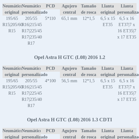
Neumático
Neumático
PCD
Agujero
Tamaño
Llanta
Llanta
original
personalizado
central
de rosca
original
personaliz
195/65
205/55
5*110
65,1 mm
12*1,5
6,5 x 15
6,5 x 16
R15|205/60
R16|215/45
ET35
ET37|7 x
R15
R17|225/45
16 ET35|7
R17|235/40
x 17 ET35
R17
Opel Astra H GTC (L08) 2016 1.2
Neumático
Neumático
PCD
Agujero
Tamaño
Llanta
Llanta
original
personalizado
central
de rosca
original
personaliz
195/65
205/55
4*100
56,5 mm
12*1,5
6,5 x 15
6,5 x 16
R15|205/60
R16|215/45
ET35
ET37|7 x
R15
R17|225/45
16 ET35|7
R17|235/40
x 17 ET35
R17
Opel Astra H GTC (L08) 2016 1.3 CDTI
Neumático
Neumático
PCD
Agujero
Tamaño
Llanta
Llanta
original
personalizado
central
de rosca
original
personaliz