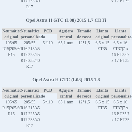
R17|235/40
x 17 ET35
R17
Opel Astra H GTC (L08) 2015 1.7 CDTi
Neumático
Neumático
PCD
Agujero
Tamaño
Llanta
Llanta
original
personalizado
central
de rosca
original
personaliz
195/65
205/55
5*110
65,1 mm
12*1,5
6,5 x 15
6,5 x 16
R15|205/60
R16|215/45
ET35
ET37|7 x
R15
R17|225/45
16 ET35|7
R17|235/40
x 17 ET35
R17
Opel Astra H GTC (L08) 2015 1.8
Neumático
Neumático
PCD
Agujero
Tamaño
Llanta
Llanta
original
personalizado
central
de rosca
original
personaliz
195/65
205/55
5*110
65,1 mm
12*1,5
6,5 x 15
6,5 x 16
R15|205/60
R16|215/45
ET35
ET37|7 x
R15
R17|225/45
16 ET35|7
R17|235/40
x 17 ET35
R17