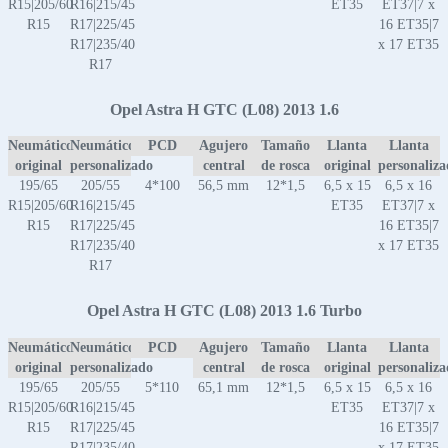
R15|205/60
R16|215/45
ET35
ET37|7 x
R15
R17|225/45
16 ET35|7
R17|235/40
x 17 ET35
R17
Opel Astra H GTC (L08) 2013 1.6
Neumático
Neumático
PCD
Agujero
Tamaño
Llanta
Llanta
original
personalizado
central
de rosca
original
personaliz
195/65
205/55
4*100
56,5 mm
12*1,5
6,5 x 15
6,5 x 16
R15|205/60
R16|215/45
ET35
ET37|7 x
R15
R17|225/45
16 ET35|7
R17|235/40
x 17 ET35
R17
Opel Astra H GTC (L08) 2013 1.6 Turbo
Neumático
Neumático
PCD
Agujero
Tamaño
Llanta
Llanta
original
personalizado
central
de rosca
original
personaliz
195/65
205/55
5*110
65,1 mm
12*1,5
6,5 x 15
6,5 x 16
R15|205/60
R16|215/45
ET35
ET37|7 x
R15
R17|225/45
16 ET35|7
R17|235/40
x 17 ET35