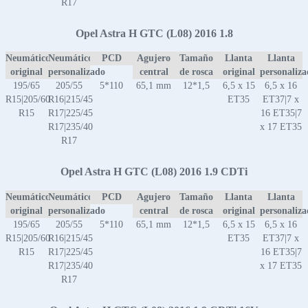
R17
Opel Astra H GTC (L08) 2016 1.8
Neumático
Neumático
PCD
Agujero
Tamaño
Llanta
Llanta
original
personalizado
central
de rosca
original
personaliz
195/65
205/55
5*110
65,1 mm
12*1,5
6,5 x 15
6,5 x 16
R15|205/60
R16|215/45
ET35
ET37|7 x
R15
R17|225/45
16 ET35|7
R17|235/40
x 17 ET35
R17
Opel Astra H GTC (L08) 2016 1.9 CDTi
Neumático
Neumático
PCD
Agujero
Tamaño
Llanta
Llanta
original
personalizado
central
de rosca
original
personaliz
195/65
205/55
5*110
65,1 mm
12*1,5
6,5 x 15
6,5 x 16
R15|205/60
R16|215/45
ET35
ET37|7 x
R15
R17|225/45
16 ET35|7
R17|235/40
x 17 ET35
R17