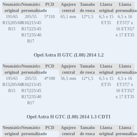
Neumático
Neumático
PCD
Agujero
Tamaño
Llanta
Llanta
original
personalizado
central
de rosca
original
personaliz
195/65
205/55
5*110
65,1 mm
12*1,5
6,5 x 15
6,5 x 16
R15|205/60
R16|215/45
ET35
ET37|7 x
R15
R17|225/45
16 ET35|7
R17|235/40
x 17 ET35
R17
Opel Astra H GTC (L08) 2014 1.2
Neumático
Neumático
PCD
Agujero
Tamaño
Llanta
Llanta
original
personalizado
central
de rosca
original
personaliz
195/65
205/55
4*100
56,5 mm
12*1,5
6,5 x 15
6,5 x 16
R15|205/60
R16|215/45
ET35
ET37|7 x
R15
R17|225/45
16 ET35|7
R17|235/40
x 17 ET35
R17
Opel Astra H GTC (L08) 2014 1.3 CDTI
Neumático
Neumático
PCD
Agujero
Tamaño
Llanta
Llanta
original
personalizado
central
de rosca
original
personaliz