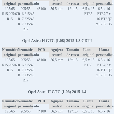
original
personalizado
central
de rosca
original
personaliz
195/65
205/55
4*100
56,5 mm
12*1,5
6,5 x 15
6,5 x 16
R15|205/60
R16|215/45
ET35
ET37|7 x
R15
R17|225/45
16 ET35|7
R17|235/40
x 17 ET35
R17
Opel Astra H GTC (L08) 2015 1.3 CDTI
Neumático
Neumático
PCD
Agujero
Tamaño
Llanta
Llanta
original
personalizado
central
de rosca
original
personaliz
195/65
205/55
4*100
56,5 mm
12*1,5
6,5 x 15
6,5 x 16
R15|205/60
R16|215/45
ET35
ET37|7 x
R15
R17|225/45
16 ET35|7
R17|235/40
x 17 ET35
R17
Opel Astra H GTC (L08) 2015 1.4
Neumático
Neumático
PCD
Agujero
Tamaño
Llanta
Llanta
original
personalizado
central
de rosca
original
personaliz
195/65
205/55
4*100
56,5 mm
12*1,5
6,5 x 15
6,5 x 16