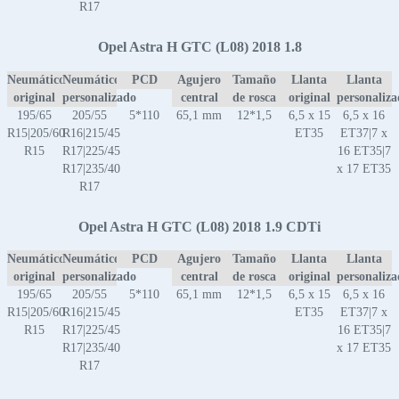
R17
Opel Astra H GTC (L08) 2018 1.8
Neumático
Neumático
PCD
Agujero
Tamaño
Llanta
Llanta
original
personalizado
central
de rosca
original
personaliz
195/65
205/55
5*110
65,1 mm
12*1,5
6,5 x 15
6,5 x 16
R15|205/60
R16|215/45
ET35
ET37|7 x
R15
R17|225/45
16 ET35|7
R17|235/40
x 17 ET35
R17
Opel Astra H GTC (L08) 2018 1.9 CDTi
Neumático
Neumático
PCD
Agujero
Tamaño
Llanta
Llanta
original
personalizado
central
de rosca
original
personaliz
195/65
205/55
5*110
65,1 mm
12*1,5
6,5 x 15
6,5 x 16
R15|205/60
R16|215/45
ET35
ET37|7 x
R15
R17|225/45
16 ET35|7
R17|235/40
x 17 ET35
R17