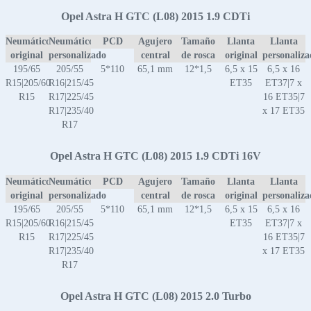
Opel Astra H GTC (L08) 2015 1.9 CDTi
Neumático
Neumático
PCD
Agujero
Tamaño
Llanta
Llanta
original
personalizado
central
de rosca
original
personaliz
195/65
205/55
5*110
65,1 mm
12*1,5
6,5 x 15
6,5 x 16
R15|205/60
R16|215/45
ET35
ET37|7 x
R15
R17|225/45
16 ET35|7
R17|235/40
x 17 ET35
R17
Opel Astra H GTC (L08) 2015 1.9 CDTi 16V
Neumático
Neumático
PCD
Agujero
Tamaño
Llanta
Llanta
original
personalizado
central
de rosca
original
personaliz
195/65
205/55
5*110
65,1 mm
12*1,5
6,5 x 15
6,5 x 16
R15|205/60
R16|215/45
ET35
ET37|7 x
R15
R17|225/45
16 ET35|7
R17|235/40
x 17 ET35
R17
Opel Astra H GTC (L08) 2015 2.0 Turbo