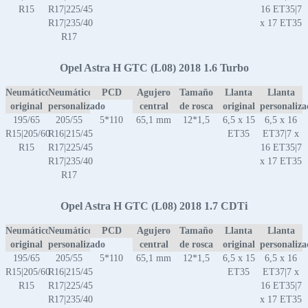
R15
R17|225/45
16 ET35|7
R17|235/40
x 17 ET35
R17
Opel Astra H GTC (L08) 2018 1.6 Turbo
Neumático
Neumático
PCD
Agujero
Tamaño
Llanta
Llanta
original
personalizado
central
de rosca
original
personaliz
195/65
205/55
5*110
65,1 mm
12*1,5
6,5 x 15
6,5 x 16
R15|205/60
R16|215/45
ET35
ET37|7 x
R15
R17|225/45
16 ET35|7
R17|235/40
x 17 ET35
R17
Opel Astra H GTC (L08) 2018 1.7 CDTi
Neumático
Neumático
PCD
Agujero
Tamaño
Llanta
Llanta
original
personalizado
central
de rosca
original
personaliz
195/65
205/55
5*110
65,1 mm
12*1,5
6,5 x 15
6,5 x 16
R15|205/60
R16|215/45
ET35
ET37|7 x
R15
R17|225/45
16 ET35|7
R17|235/40
x 17 ET35