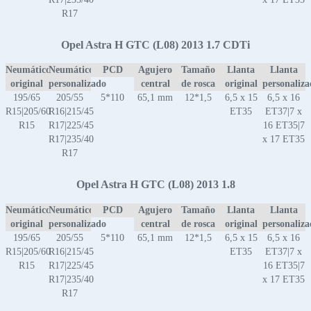
R17
Opel Astra H GTC (L08) 2013 1.7 CDTi
Neumático
Neumático
PCD
Agujero
Tamaño
Llanta
Llanta
original
personalizado
central
de rosca
original
personaliz
195/65
205/55
5*110
65,1 mm
12*1,5
6,5 x 15
6,5 x 16
R15|205/60
R16|215/45
ET35
ET37|7 x
R15
R17|225/45
16 ET35|7
R17|235/40
x 17 ET35
R17
Opel Astra H GTC (L08) 2013 1.8
Neumático
Neumático
PCD
Agujero
Tamaño
Llanta
Llanta
original
personalizado
central
de rosca
original
personaliz
195/65
205/55
5*110
65,1 mm
12*1,5
6,5 x 15
6,5 x 16
R15|205/60
R16|215/45
ET35
ET37|7 x
R15
R17|225/45
16 ET35|7
R17|235/40
x 17 ET35
R17