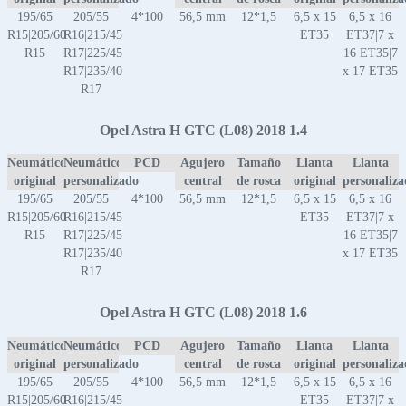
195/65
205/55
4*100
56,5 mm
12*1,5
6,5 x 15
6,5 x 16
R15|205/60
R16|215/45
ET35
ET37|7 x
R15
R17|225/45
16 ET35|7
R17|235/40
x 17 ET35
R17
Opel Astra H GTC (L08) 2018 1.4
Neumático
Neumático
PCD
Agujero
Tamaño
Llanta
Llanta
original
personalizado
central
de rosca
original
personaliz
195/65
205/55
4*100
56,5 mm
12*1,5
6,5 x 15
6,5 x 16
R15|205/60
R16|215/45
ET35
ET37|7 x
R15
R17|225/45
16 ET35|7
R17|235/40
x 17 ET35
R17
Opel Astra H GTC (L08) 2018 1.6
Neumático
Neumático
PCD
Agujero
Tamaño
Llanta
Llanta
original
personalizado
central
de rosca
original
personaliz
195/65
205/55
4*100
56,5 mm
12*1,5
6,5 x 15
6,5 x 16
R15|205/60
R16|215/45
ET35
ET37|7 x