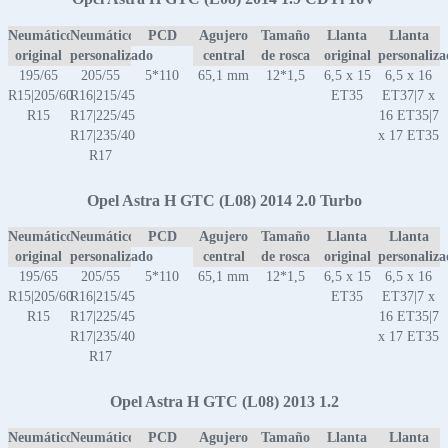
Neumático
Neumático
PCD
Agujero
Tamaño
Llanta
Llanta
original
personalizado
central
de rosca
original
personaliz
195/65
205/55
5*110
65,1 mm
12*1,5
6,5 x 15
6,5 x 16
R15|205/60
R16|215/45
ET35
ET37|7 x
R15
R17|225/45
16 ET35|7
R17|235/40
x 17 ET35
R17
Opel Astra H GTC (L08) 2014 2.0 Turbo
Neumático
Neumático
PCD
Agujero
Tamaño
Llanta
Llanta
original
personalizado
central
de rosca
original
personaliz
195/65
205/55
5*110
65,1 mm
12*1,5
6,5 x 15
6,5 x 16
R15|205/60
R16|215/45
ET35
ET37|7 x
R15
R17|225/45
16 ET35|7
R17|235/40
x 17 ET35
R17
Opel Astra H GTC (L08) 2013 1.2
Neumático
Neumático
PCD
Agujero
Tamaño
Llanta
Llanta