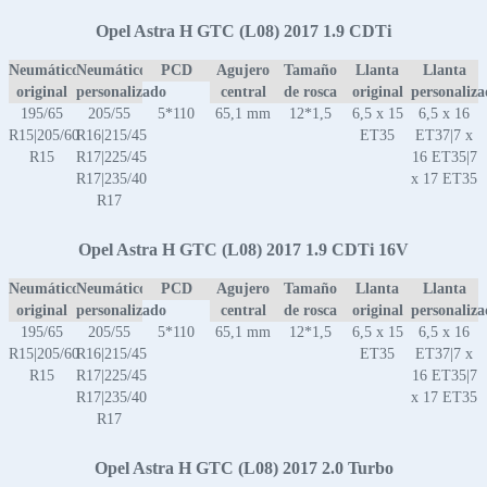
Opel Astra H GTC (L08) 2017 1.9 CDTi
Neumático
Neumático
PCD
Agujero
Tamaño
Llanta
Llanta
original
personalizado
central
de rosca
original
personaliz
195/65
205/55
5*110
65,1 mm
12*1,5
6,5 x 15
6,5 x 16
R15|205/60
R16|215/45
ET35
ET37|7 x
R15
R17|225/45
16 ET35|7
R17|235/40
x 17 ET35
R17
Opel Astra H GTC (L08) 2017 1.9 CDTi 16V
Neumático
Neumático
PCD
Agujero
Tamaño
Llanta
Llanta
original
personalizado
central
de rosca
original
personaliz
195/65
205/55
5*110
65,1 mm
12*1,5
6,5 x 15
6,5 x 16
R15|205/60
R16|215/45
ET35
ET37|7 x
R15
R17|225/45
16 ET35|7
R17|235/40
x 17 ET35
R17
Opel Astra H GTC (L08) 2017 2.0 Turbo