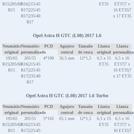
R15|205/60
R16|215/45
ET35
ET37|7 x
R15
R17|225/45
16 ET35|7
R17|235/40
x 17 ET35
R17
Opel Astra H GTC (L08) 2017 1.6
Neumático
Neumático
PCD
Agujero
Tamaño
Llanta
Llanta
original
personalizado
central
de rosca
original
personaliz
195/65
205/55
4*100
56,5 mm
12*1,5
6,5 x 15
6,5 x 16
R15|205/60
R16|215/45
ET35
ET37|7 x
R15
R17|225/45
16 ET35|7
R17|235/40
x 17 ET35
R17
Opel Astra H GTC (L08) 2017 1.6 Turbo
Neumático
Neumático
PCD
Agujero
Tamaño
Llanta
Llanta
original
personalizado
central
de rosca
original
personaliz
195/65
205/55
5*110
65,1 mm
12*1,5
6,5 x 15
6,5 x 16
R15|205/60
R16|215/45
ET35
ET37|7 x
R15
R17|225/45
16 ET35|7