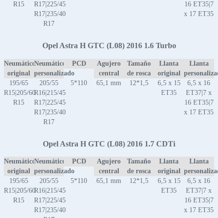
R15
R17|225/45
16 ET35|7
R17|235/40
x 17 ET35
R17
Opel Astra H GTC (L08) 2016 1.6 Turbo
Neumático
Neumático
PCD
Agujero
Tamaño
Llanta
Llanta
original
personalizado
central
de rosca
original
personaliz
195/65
205/55
5*110
65,1 mm
12*1,5
6,5 x 15
6,5 x 16
R15|205/60
R16|215/45
ET35
ET37|7 x
R15
R17|225/45
16 ET35|7
R17|235/40
x 17 ET35
R17
Opel Astra H GTC (L08) 2016 1.7 CDTi
Neumático
Neumático
PCD
Agujero
Tamaño
Llanta
Llanta
original
personalizado
central
de rosca
original
personaliz
195/65
205/55
5*110
65,1 mm
12*1,5
6,5 x 15
6,5 x 16
R15|205/60
R16|215/45
ET35
ET37|7 x
R15
R17|225/45
16 ET35|7
R17|235/40
x 17 ET35