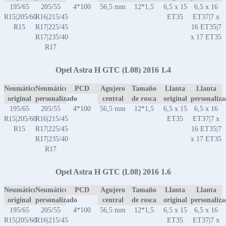
195/65
205/55
4*100
56,5 mm
12*1,5
6,5 x 15
6,5 x 16
R15|205/60
R16|215/45
ET35
ET37|7 x
R15
R17|225/45
16 ET35|7
R17|235/40
x 17 ET35
R17
Opel Astra H GTC (L08) 2016 1.4
Neumático
Neumático
PCD
Agujero
Tamaño
Llanta
Llanta
original
personalizado
central
de rosca
original
personaliz
195/65
205/55
4*100
56,5 mm
12*1,5
6,5 x 15
6,5 x 16
R15|205/60
R16|215/45
ET35
ET37|7 x
R15
R17|225/45
16 ET35|7
R17|235/40
x 17 ET35
R17
Opel Astra H GTC (L08) 2016 1.6
Neumático
Neumático
PCD
Agujero
Tamaño
Llanta
Llanta
original
personalizado
central
de rosca
original
personaliz
195/65
205/55
4*100
56,5 mm
12*1,5
6,5 x 15
6,5 x 16
R15|205/60
R16|215/45
ET35
ET37|7 x