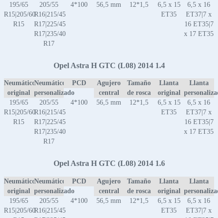
195/65
205/55
4*100
56,5 mm
12*1,5
6,5 x 15
6,5 x 16
R15|205/60
R16|215/45
ET35
ET37|7 x
R15
R17|225/45
16 ET35|7
R17|235/40
x 17 ET35
R17
Opel Astra H GTC (L08) 2014 1.4
Neumático
Neumático
PCD
Agujero
Tamaño
Llanta
Llanta
original
personalizado
central
de rosca
original
personaliz
195/65
205/55
4*100
56,5 mm
12*1,5
6,5 x 15
6,5 x 16
R15|205/60
R16|215/45
ET35
ET37|7 x
R15
R17|225/45
16 ET35|7
R17|235/40
x 17 ET35
R17
Opel Astra H GTC (L08) 2014 1.6
Neumático
Neumático
PCD
Agujero
Tamaño
Llanta
Llanta
original
personalizado
central
de rosca
original
personaliz
195/65
205/55
4*100
56,5 mm
12*1,5
6,5 x 15
6,5 x 16
R15|205/60
R16|215/45
ET35
ET37|7 x