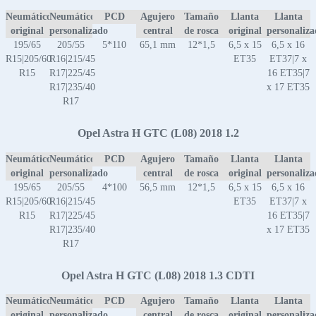
Neumático
Neumático
PCD
Agujero
Tamaño
Llanta
Llanta
original
personalizado
central
de rosca
original
personaliz
195/65
205/55
5*110
65,1 mm
12*1,5
6,5 x 15
6,5 x 16
R15|205/60
R16|215/45
ET35
ET37|7 x
R15
R17|225/45
16 ET35|7
R17|235/40
x 17 ET35
R17
Opel Astra H GTC (L08) 2018 1.2
Neumático
Neumático
PCD
Agujero
Tamaño
Llanta
Llanta
original
personalizado
central
de rosca
original
personaliz
195/65
205/55
4*100
56,5 mm
12*1,5
6,5 x 15
6,5 x 16
R15|205/60
R16|215/45
ET35
ET37|7 x
R15
R17|225/45
16 ET35|7
R17|235/40
x 17 ET35
R17
Opel Astra H GTC (L08) 2018 1.3 CDTI
Neumático
Neumático
PCD
Agujero
Tamaño
Llanta
Llanta
original
personalizado
central
de rosca
original
personaliz