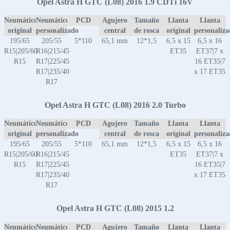
Opel Astra H GTC (L08) 2016 1.9 CDTi 16V
Neumático
Neumático
PCD
Agujero
Tamaño
Llanta
Llanta
original
personalizado
central
de rosca
original
personaliz
195/65
205/55
5*110
65,1 mm
12*1,5
6,5 x 15
6,5 x 16
R15|205/60
R16|215/45
ET35
ET37|7 x
R15
R17|225/45
16 ET35|7
R17|235/40
x 17 ET35
R17
Opel Astra H GTC (L08) 2016 2.0 Turbo
Neumático
Neumático
PCD
Agujero
Tamaño
Llanta
Llanta
original
personalizado
central
de rosca
original
personaliz
195/65
205/55
5*110
65,1 mm
12*1,5
6,5 x 15
6,5 x 16
R15|205/60
R16|215/45
ET35
ET37|7 x
R15
R17|225/45
16 ET35|7
R17|235/40
x 17 ET35
R17
Opel Astra H GTC (L08) 2015 1.2
Neumático
Neumático
PCD
Agujero
Tamaño
Llanta
Llanta