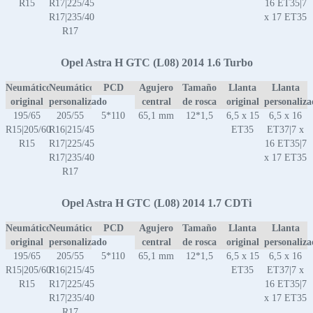
R15
R17|225/45
16 ET35|7
R17|235/40
x 17 ET35
R17
Opel Astra H GTC (L08) 2014 1.6 Turbo
Neumático
Neumático
PCD
Agujero
Tamaño
Llanta
Llanta
original
personalizado
central
de rosca
original
personaliz
195/65
205/55
5*110
65,1 mm
12*1,5
6,5 x 15
6,5 x 16
R15|205/60
R16|215/45
ET35
ET37|7 x
R15
R17|225/45
16 ET35|7
R17|235/40
x 17 ET35
R17
Opel Astra H GTC (L08) 2014 1.7 CDTi
Neumático
Neumático
PCD
Agujero
Tamaño
Llanta
Llanta
original
personalizado
central
de rosca
original
personaliz
195/65
205/55
5*110
65,1 mm
12*1,5
6,5 x 15
6,5 x 16
R15|205/60
R16|215/45
ET35
ET37|7 x
R15
R17|225/45
16 ET35|7
R17|235/40
x 17 ET35
R17