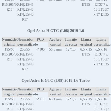
R15|205/60
R16|215/45
ET35
ET37|7 x
R15
R17|225/45
16 ET35|7
R17|235/40
x 17 ET35
R17
Opel Astra H GTC (L08) 2019 1.6
Neumático
Neumático
PCD
Agujero
Tamaño
Llanta
Llanta
original
personalizado
central
de rosca
original
personaliz
195/65
205/55
4*100
56,5 mm
12*1,5
6,5 x 15
6,5 x 16
R15|205/60
R16|215/45
ET35
ET37|7 x
R15
R17|225/45
16 ET35|7
R17|235/40
x 17 ET35
R17
Opel Astra H GTC (L08) 2019 1.6 Turbo
Neumático
Neumático
PCD
Agujero
Tamaño
Llanta
Llanta
original
personalizado
central
de rosca
original
personaliz
195/65
205/55
5*110
65,1 mm
12*1,5
6,5 x 15
6,5 x 16
R15|205/60
R16|215/45
ET35
ET37|7 x
R15
R17|225/45
16 ET35|7