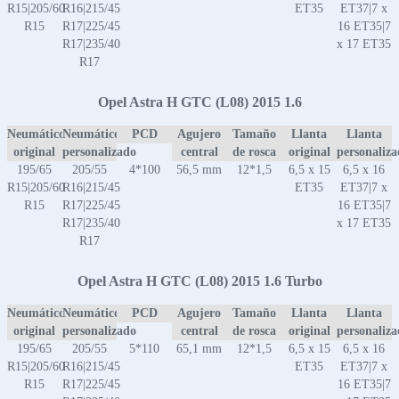
R15|205/60
R16|215/45
ET35
ET37|7 x
R15
R17|225/45
16 ET35|7
R17|235/40
x 17 ET35
R17
Opel Astra H GTC (L08) 2015 1.6
Neumático
Neumático
PCD
Agujero
Tamaño
Llanta
Llanta
original
personalizado
central
de rosca
original
personaliz
195/65
205/55
4*100
56,5 mm
12*1,5
6,5 x 15
6,5 x 16
R15|205/60
R16|215/45
ET35
ET37|7 x
R15
R17|225/45
16 ET35|7
R17|235/40
x 17 ET35
R17
Opel Astra H GTC (L08) 2015 1.6 Turbo
Neumático
Neumático
PCD
Agujero
Tamaño
Llanta
Llanta
original
personalizado
central
de rosca
original
personaliz
195/65
205/55
5*110
65,1 mm
12*1,5
6,5 x 15
6,5 x 16
R15|205/60
R16|215/45
ET35
ET37|7 x
R15
R17|225/45
16 ET35|7