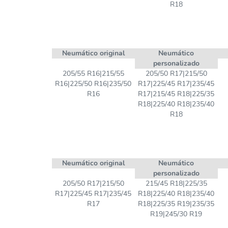
R18
Neumático original
Neumático
personalizado
205/55 R16|215/55
205/50 R17|215/50
R16|225/50 R16|235/50
R17|225/45 R17|235/45
R16
R17|215/45 R18|225/35
R18|225/40 R18|235/40
R18
Neumático original
Neumático
personalizado
205/50 R17|215/50
215/45 R18|225/35
R17|225/45 R17|235/45
R18|225/40 R18|235/40
R17
R18|225/35 R19|235/35
R19|245/30 R19