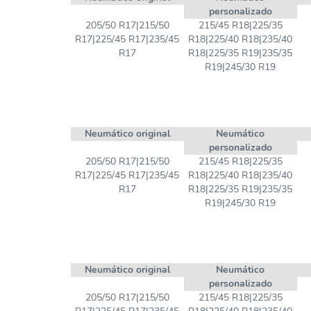
personalizado
205/50 R17|215/50
215/45 R18|225/35
R17|225/45 R17|235/45
R18|225/40 R18|235/40
R17
R18|225/35 R19|235/35
R19|245/30 R19
Neumático original
Neumático
personalizado
205/50 R17|215/50
215/45 R18|225/35
R17|225/45 R17|235/45
R18|225/40 R18|235/40
R17
R18|225/35 R19|235/35
R19|245/30 R19
Neumático original
Neumático
personalizado
205/50 R17|215/50
215/45 R18|225/35