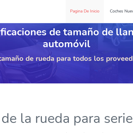
Pagina De Inicio
Coches Nue
ficaciones de tamaño de lla
automóvil
 tamaño de rueda para todos los provee
s de la rueda para se