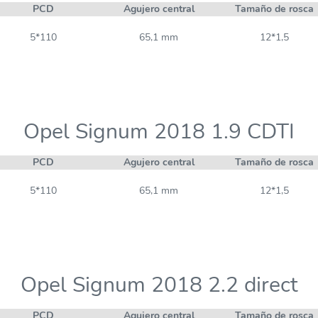
PCD
Agujero central
Tamaño de rosca
5*110
65,1 mm
12*1,5
Opel Signum 2018 1.9 CDTI
PCD
Agujero central
Tamaño de rosca
5*110
65,1 mm
12*1,5
Opel Signum 2018 2.2 direct
PCD
Agujero central
Tamaño de rosca