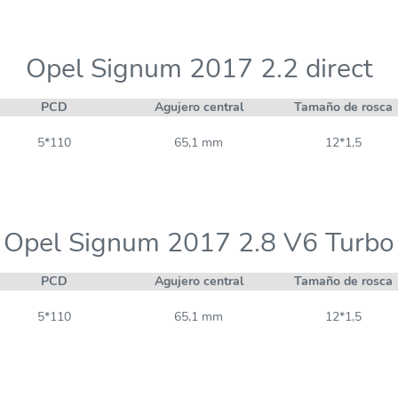
Opel Signum 2017 2.2 direct
PCD
Agujero central
Tamaño de rosca
5*110
65,1 mm
12*1,5
Opel Signum 2017 2.8 V6 Turbo
PCD
Agujero central
Tamaño de rosca
5*110
65,1 mm
12*1,5