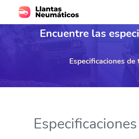
Encuentre las especi
Especificaciones de
Especificacione