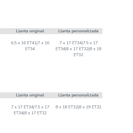
Llanta original
Llanta personalizada
6,5 x 16 ET41|7 x 16
7 x 17 ET34|7,5 x 17
ET34
ET34|8 x 17 ET32|8 x 18
ET32
Llanta original
Llanta personalizada
7 x 17 ET34|7,5 x 17
8 x 18 ET32|8 x 19 ET32
ET34|8 x 17 ET32