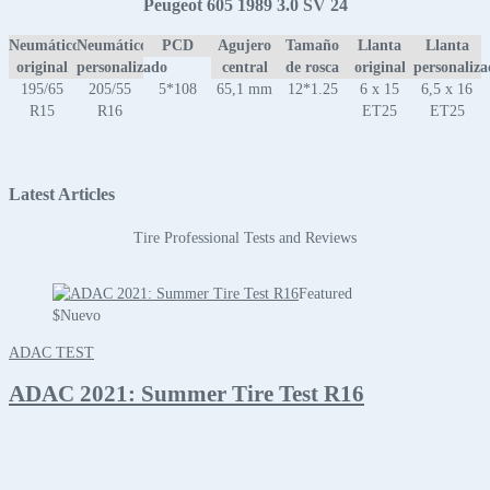
Peugeot 605 1989 3.0 SV 24
Neumático
Neumático
PCD
Agujero
Tamaño
Llanta
Llanta
original
personalizado
central
de rosca
original
personaliz
195/65
205/55
5*108
65,1 mm
12*1.25
6 x 15
6,5 x 16
R15
R16
ET25
ET25
Latest Articles
Tire Professional Tests and Reviews
Featured
$
Nuevo
ADAC TEST
ADAC 2021: Summer Tire Test R16