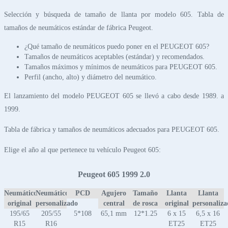
Selección y búsqueda de tamaño de llanta por modelo 605. Tabla de
tamaños de neumáticos estándar de fábrica Peugeot.
¿Qué tamaño de neumáticos puedo poner en el PEUGEOT 605?
Tamaños de neumáticos aceptables (estándar) y recomendados.
Tamaños máximos y mínimos de neumáticos para PEUGEOT 605.
Perfil (ancho, alto) y diámetro del neumático.
El lanzamiento del modelo PEUGEOT 605 se llevó a cabo desde 1989. a
1999.
Tabla de fábrica y tamaños de neumáticos adecuados para PEUGEOT 605.
Elige el año al que pertenece tu vehículo Peugeot 605:
Peugeot 605 1999 2.0
Neumático
Neumático
PCD
Agujero
Tamaño
Llanta
Llanta
original
personalizado
central
de rosca
original
personaliz
195/65
205/55
5*108
65,1 mm
12*1.25
6 x 15
6,5 x 16
R15
R16
ET25
ET25