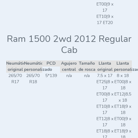
ET00|9 x
17
ET10|9 x
17 ET20
Ram 1500 2wd 2012 Regular
Cab
Neumático
Neumático
PCD
Agujero
Tamaño
Llanta
Llanta
original
personalizado
central
de rosca
original
personaliza
265/70
265/70
5*139
n/a
n/a
7,5 x 17
8 x 18
R17
R18
ET25|8 x
ET00|8 x
17
18
ET00|8 x
ET12|8,5
17
x 18
ET10|8 x
ET18|9 x
17
18
ET12|8 x
ET00|9 x
17
18
ET18|8 x
ET18|9 x
17
18