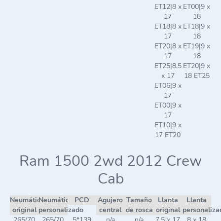
ET12|8 x
ET00|9 x
17
18
ET18|8 x
ET18|9 x
17
18
ET20|8 x
ET19|9 x
17
18
ET25|8,5
ET20|9 x
x 17
18 ET25
ET06|9 x
17
ET00|9 x
17
ET10|9 x
17 ET20
Ram 1500 2wd 2012 Crew
Cab
Neumático
Neumático
PCD
Agujero
Tamaño
Llanta
Llanta
original
personalizado
central
de rosca
original
personaliza
265/70
265/70
5*139
n/a
n/a
7,5 x 17
8 x 18