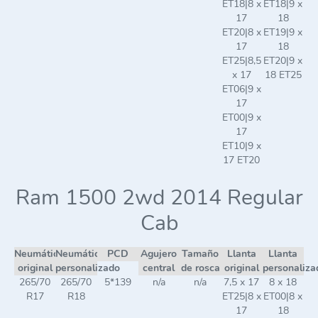
ET18|8 x
ET18|9 x
17
18
ET20|8 x
ET19|9 x
17
18
ET25|8,5
ET20|9 x
x 17
18 ET25
ET06|9 x
17
ET00|9 x
17
ET10|9 x
17 ET20
Ram 1500 2wd 2014 Regular
Cab
Neumático
Neumático
PCD
Agujero
Tamaño
Llanta
Llanta
original
personalizado
central
de rosca
original
personaliza
265/70
265/70
5*139
n/a
n/a
7,5 x 17
8 x 18
R17
R18
ET25|8 x
ET00|8 x
17
18