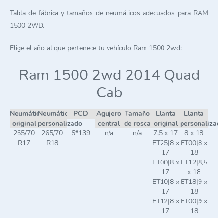
Tabla de fábrica y tamaños de neumáticos adecuados para RAM
1500 2WD.
Elige el año al que pertenece tu vehículo Ram 1500 2wd:
Ram 1500 2wd 2014 Quad
Cab
Neumático
Neumático
PCD
Agujero
Tamaño
Llanta
Llanta
original
personalizado
central
de rosca
original
personaliza
265/70
265/70
5*139
n/a
n/a
7,5 x 17
8 x 18
R17
R18
ET25|8 x
ET00|8 x
17
18
ET00|8 x
ET12|8,5
17
x 18
ET10|8 x
ET18|9 x
17
18
ET12|8 x
ET00|9 x
17
18