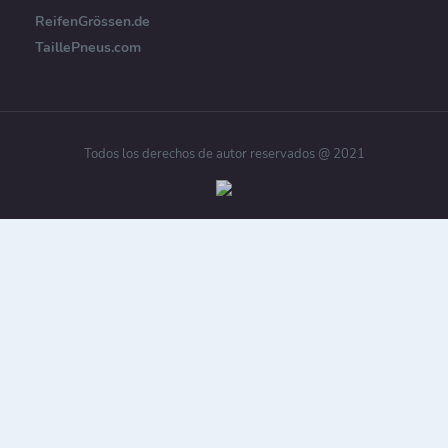
ReifenGrössen.de
TaillePneus.com
Todos los derechos de autor reservados @ 2021