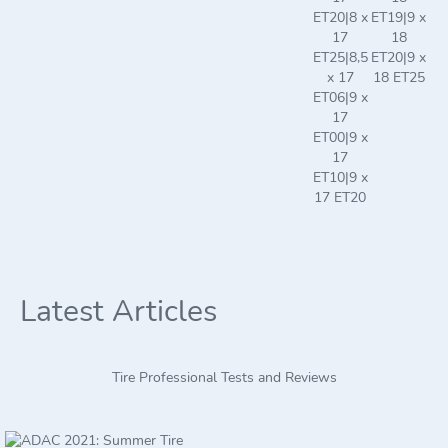
ET20|8 x
ET19|9 x
17
18
ET25|8,5
ET20|9 x
x 17
18 ET25
ET06|9 x
17
ET00|9 x
17
ET10|9 x
17 ET20
Latest Articles
Tire Professional Tests and Reviews