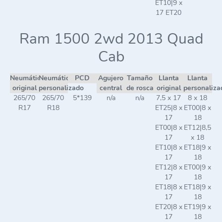
ET10|9 x
17 ET20
Ram 1500 2wd 2013 Quad
Cab
Neumático
Neumático
PCD
Agujero
Tamaño
Llanta
Llanta
original
personalizado
central
de rosca
original
personaliza
265/70
265/70
5*139
n/a
n/a
7,5 x 17
8 x 18
R17
R18
ET25|8 x
ET00|8 x
17
18
ET00|8 x
ET12|8,5
17
x 18
ET10|8 x
ET18|9 x
17
18
ET12|8 x
ET00|9 x
17
18
ET18|8 x
ET18|9 x
17
18
ET20|8 x
ET19|9 x
17
18