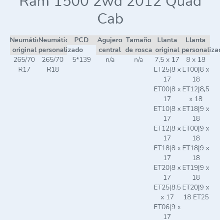
Ram 1500 2wd 2012 Quad
Cab
Neumático
Neumático
PCD
Agujero
Tamaño
Llanta
Llanta
original
personalizado
central
de rosca
original
personaliza
265/70
265/70
5*139
n/a
n/a
7,5 x 17
8 x 18
R17
R18
ET25|8 x
ET00|8 x
17
18
ET00|8 x
ET12|8,5
17
x 18
ET10|8 x
ET18|9 x
17
18
ET12|8 x
ET00|9 x
17
18
ET18|8 x
ET18|9 x
17
18
ET20|8 x
ET19|9 x
17
18
ET25|8,5
ET20|9 x
x 17
18 ET25
ET06|9 x
17