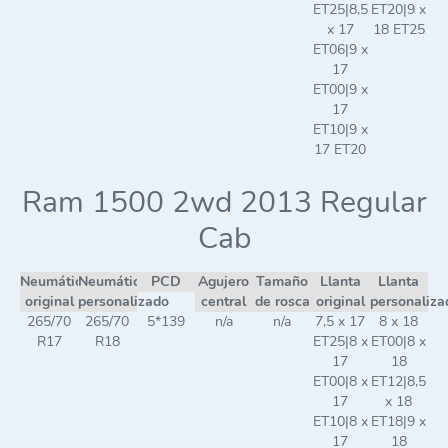
ET25|8,5
ET20|9 x
x 17
18 ET25
ET06|9 x
17
ET00|9 x
17
ET10|9 x
17 ET20
Ram 1500 2wd 2013 Regular
Cab
Neumático
Neumático
PCD
Agujero
Tamaño
Llanta
Llanta
original
personalizado
central
de rosca
original
personaliza
265/70
265/70
5*139
n/a
n/a
7,5 x 17
8 x 18
R17
R18
ET25|8 x
ET00|8 x
17
18
ET00|8 x
ET12|8,5
17
x 18
ET10|8 x
ET18|9 x
17
18