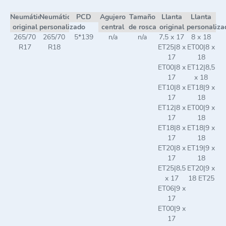
Neumático
Neumático
PCD
Agujero
Tamaño
Llanta
Llanta
original
personalizado
central
de rosca
original
personaliza
265/70
265/70
5*139
n/a
n/a
7,5 x 17
8 x 18
R17
R18
ET25|8 x
ET00|8 x
17
18
ET00|8 x
ET12|8,5
17
x 18
ET10|8 x
ET18|9 x
17
18
ET12|8 x
ET00|9 x
17
18
ET18|8 x
ET18|9 x
17
18
ET20|8 x
ET19|9 x
17
18
ET25|8,5
ET20|9 x
x 17
18 ET25
ET06|9 x
17
ET00|9 x
17