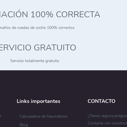
MACIÓN 100% CORRECTA
maños de ruedas de coche 100% correctos
ERVICIO GRATUITO
Servicio totalmente gratuito
Links importantes
CONTACTO
e
¿Tienes alguna pregun
Calculadora de Neumáticos
Contacta con nosotro
Blog