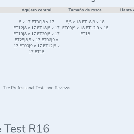
Agujero central
Tamaño de rosca
Llanta 
8 x 17 ET00|8 x 17
8,5 x 18 ET18|9 x 18
ET12|8 x 17 ET18|8 x 17
ET00|9 x 18 ET12|9 x 18
ET19|8 x 17 ET20|8 x 17
ET18
ET25|8,5 x 17 ET06|9 x
17 ET00|9 x 17 ET12|9 x
17 ET18
Tire Professional Tests and Reviews
 Test R16