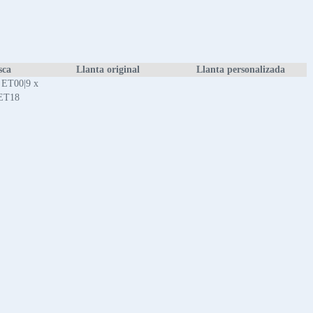
sca
Llanta original
Llanta personalizada
 ET00|9 x
 ET18