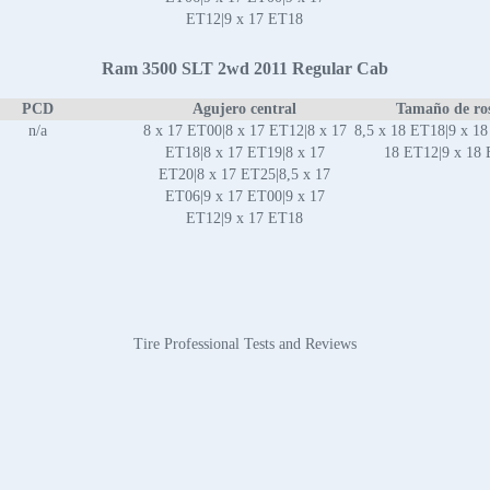
ET12|9 x 17 ET18
Ram 3500 SLT 2wd 2011 Regular Cab
PCD
Agujero central
Tamaño de ro
n/a
8 x 17 ET00|8 x 17 ET12|8 x 17
8,5 x 18 ET18|9 x 18
ET18|8 x 17 ET19|8 x 17
18 ET12|9 x 18
ET20|8 x 17 ET25|8,5 x 17
ET06|9 x 17 ET00|9 x 17
ET12|9 x 17 ET18
Tire Professional Tests and Reviews