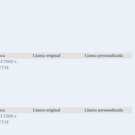
sca
Llanta original
Llanta personalizada
 ET00|9 x
 ET18
sca
Llanta original
Llanta personalizada
 ET00|9 x
 ET18