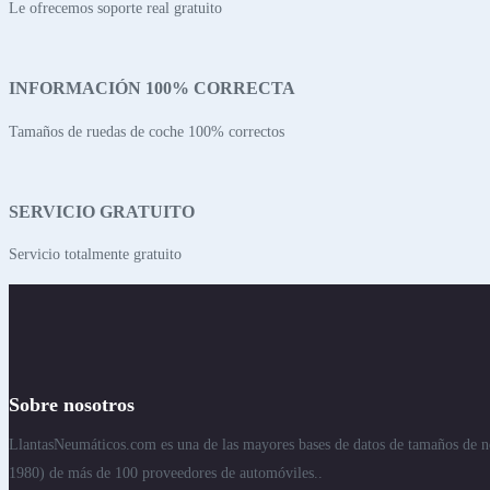
Le ofrecemos soporte real gratuito
INFORMACIÓN 100% CORRECTA
Tamaños de ruedas de coche 100% correctos
SERVICIO GRATUITO
Servicio totalmente gratuito
Sobre nosotros
LlantasNeumáticos.com es una de las mayores bases de datos de tamaños de n
1980) de más de 100 proveedores de automóviles..