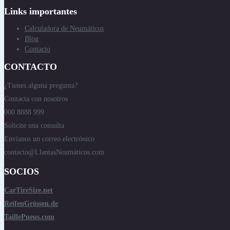
Links importantes
Calculadora de Neumáticos
Blog
Contacto
CONTACTO
¿Tienes alguna pregunta?
Contacta con nosotros
000 8888 999
Solicite una consulta
Envíanos un correo electrónico
contacto@LlantasNeumáticos.com
SOCIOS
CarTireSize.net
ReifenGrössen.de
TaillePneus.com