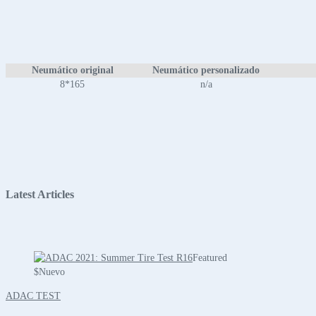
Neumático original
Neumático personalizado
8*165
n/a
Latest Articles
Featured
$
Nuevo
ADAC TEST