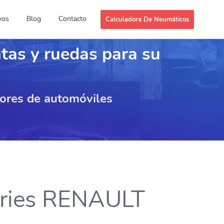
vos
Blog
Contacto
Calculadora De Neumáticos
ntas y ruedas para su
dores de automóviles
series RENAULT