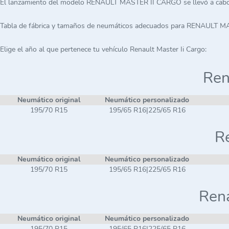
El lanzamiento del modelo RENAULT MASTER II CARGO se llevó a cabo
Tabla de fábrica y tamaños de neumáticos adecuados para RENAULT 
Elige el año al que pertenece tu vehículo Renault Master Ii Cargo:
Ren
Neumático original
Neumático personalizado
195/70 R15
195/65 R16|225/65 R16
Re
Neumático original
Neumático personalizado
195/70 R15
195/65 R16|225/65 R16
Rena
Neumático original
Neumático personalizado
195/70 R15
195/65 R16|225/65 R16