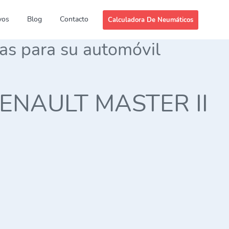
vos
Blog
Contacto
Calculadora De Neumáticos
das para su automóvil
s RENAULT MASTER II