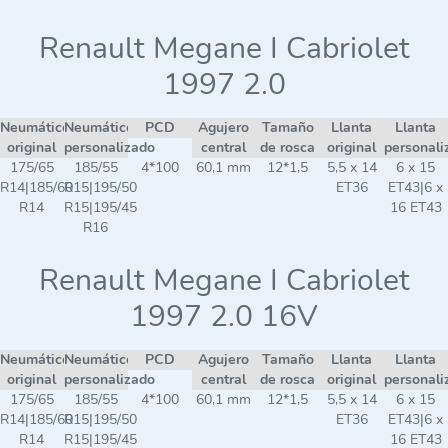
Renault Megane I Cabriolet
1997 2.0
Neumático
Neumático
PCD
Agujero
Tamaño
Llanta
Llanta
original
personalizado
central
de rosca
original
personali
175/65
185/55
4*100
60,1 mm
12*1,5
5,5 x 14
6 x 15
R14|185/60
R15|195/50
ET36
ET43|6 x
R14
R15|195/45
16 ET43
R16
Renault Megane I Cabriolet
1997 2.0 16V
Neumático
Neumático
PCD
Agujero
Tamaño
Llanta
Llanta
original
personalizado
central
de rosca
original
personali
175/65
185/55
4*100
60,1 mm
12*1,5
5,5 x 14
6 x 15
R14|185/60
R15|195/50
ET36
ET43|6 x
R14
R15|195/45
16 ET43