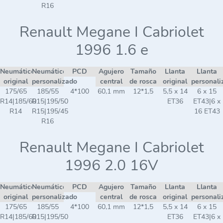
R16
Renault Megane I Cabriolet
1996 1.6 e
Neumático
Neumático
PCD
Agujero
Tamaño
Llanta
Llanta
original
personalizado
central
de rosca
original
personali
175/65
185/55
4*100
60,1 mm
12*1,5
5,5 x 14
6 x 15
R14|185/60
R15|195/50
ET36
ET43|6 x
R14
R15|195/45
16 ET43
R16
Renault Megane I Cabriolet
1996 2.0 16V
Neumático
Neumático
PCD
Agujero
Tamaño
Llanta
Llanta
original
personalizado
central
de rosca
original
personali
175/65
185/55
4*100
60,1 mm
12*1,5
5,5 x 14
6 x 15
R14|185/60
R15|195/50
ET36
ET43|6 x