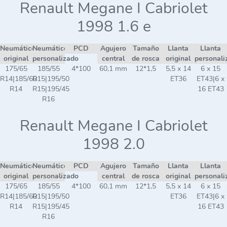
Renault Megane I Cabriolet
1998 1.6 e
Neumático
Neumático
PCD
Agujero
Tamaño
Llanta
Llanta
original
personalizado
central
de rosca
original
personali
175/65
185/55
4*100
60,1 mm
12*1,5
5,5 x 14
6 x 15
R14|185/60
R15|195/50
ET36
ET43|6 x
R14
R15|195/45
16 ET43
R16
Renault Megane I Cabriolet
1998 2.0
Neumático
Neumático
PCD
Agujero
Tamaño
Llanta
Llanta
original
personalizado
central
de rosca
original
personali
175/65
185/55
4*100
60,1 mm
12*1,5
5,5 x 14
6 x 15
R14|185/60
R15|195/50
ET36
ET43|6 x
R14
R15|195/45
16 ET43
R16