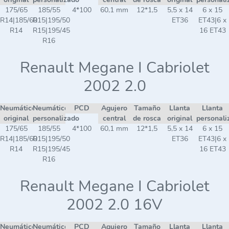
175/65
185/55
4*100
60,1 mm
12*1,5
5,5 x 14
6 x 15
R14|185/60
R15|195/50
ET36
ET43|6 x
R14
R15|195/45
16 ET43
R16
Renault Megane I Cabriolet
2002 2.0
Neumático
Neumático
PCD
Agujero
Tamaño
Llanta
Llanta
original
personalizado
central
de rosca
original
personali
175/65
185/55
4*100
60,1 mm
12*1,5
5,5 x 14
6 x 15
R14|185/60
R15|195/50
ET36
ET43|6 x
R14
R15|195/45
16 ET43
R16
Renault Megane I Cabriolet
2002 2.0 16V
Neumático
Neumático
PCD
Agujero
Tamaño
Llanta
Llanta