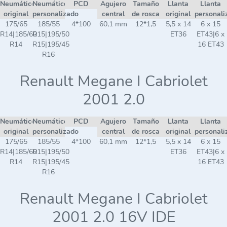
Neumático
Neumático
PCD
Agujero
Tamaño
Llanta
Llanta
original
personalizado
central
de rosca
original
personali
175/65
185/55
4*100
60,1 mm
12*1,5
5,5 x 14
6 x 15
R14|185/60
R15|195/50
ET36
ET43|6 x
R14
R15|195/45
16 ET43
R16
Renault Megane I Cabriolet
2001 2.0
Neumático
Neumático
PCD
Agujero
Tamaño
Llanta
Llanta
original
personalizado
central
de rosca
original
personali
175/65
185/55
4*100
60,1 mm
12*1,5
5,5 x 14
6 x 15
R14|185/60
R15|195/50
ET36
ET43|6 x
R14
R15|195/45
16 ET43
R16
Renault Megane I Cabriolet
2001 2.0 16V IDE