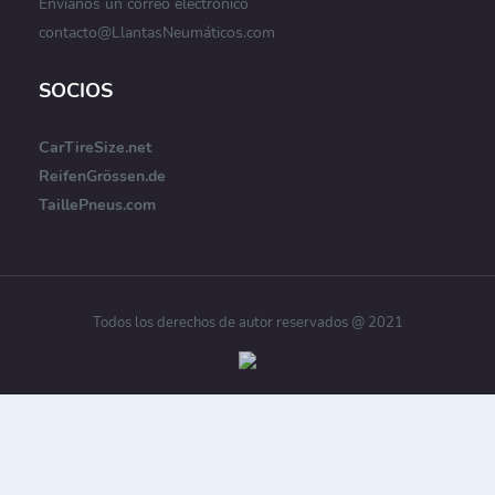
Envíanos un correo electrónico
contacto@LlantasNeumáticos.com
SOCIOS
CarTireSize.net
ReifenGrössen.de
TaillePneus.com
Todos los derechos de autor reservados @ 2021