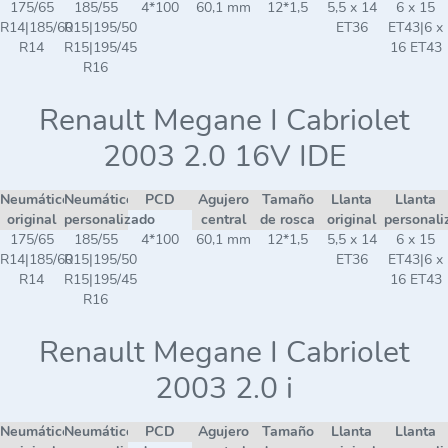
175/65
185/55
4*100
60,1 mm
12*1,5
5,5 x 14
6 x 15
R14|185/60
R15|195/50
ET36
ET43|6 x
R14
R15|195/45
16 ET43
R16
Renault Megane I Cabriolet
2003 2.0 16V IDE
Neumático
Neumático
PCD
Agujero
Tamaño
Llanta
Llanta
original
personalizado
central
de rosca
original
personali
175/65
185/55
4*100
60,1 mm
12*1,5
5,5 x 14
6 x 15
R14|185/60
R15|195/50
ET36
ET43|6 x
R14
R15|195/45
16 ET43
R16
Renault Megane I Cabriolet
2003 2.0 i
Neumático
Neumático
PCD
Agujero
Tamaño
Llanta
Llanta