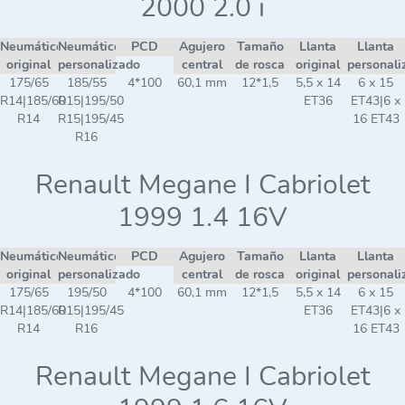
2000 2.0 i
Neumático
Neumático
PCD
Agujero
Tamaño
Llanta
Llanta
original
personalizado
central
de rosca
original
personali
175/65
185/55
4*100
60,1 mm
12*1,5
5,5 x 14
6 x 15
R14|185/60
R15|195/50
ET36
ET43|6 x
R14
R15|195/45
16 ET43
R16
Renault Megane I Cabriolet
1999 1.4 16V
Neumático
Neumático
PCD
Agujero
Tamaño
Llanta
Llanta
original
personalizado
central
de rosca
original
personali
175/65
195/50
4*100
60,1 mm
12*1,5
5,5 x 14
6 x 15
R14|185/60
R15|195/45
ET36
ET43|6 x
R14
R16
16 ET43
Renault Megane I Cabriolet