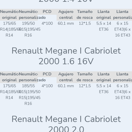
Neumático
Neumático
PCD
Agujero
Tamaño
Llanta
Llanta
original
personalizado
central
de rosca
original
personali
175/65
195/50
4*100
60,1 mm
12*1,5
5,5 x 14
6 x 15
R14|185/60
R15|195/45
ET36
ET43|6 x
R14
R16
16 ET43
Renault Megane I Cabriolet
2000 1.6 16V
Neumático
Neumático
PCD
Agujero
Tamaño
Llanta
Llanta
original
personalizado
central
de rosca
original
personali
175/65
185/55
4*100
60,1 mm
12*1,5
5,5 x 14
6 x 15
R14|185/60
R15|195/50
ET36
ET43|6 x
R14
R15|195/45
16 ET43
R16
Renault Megane I Cabriolet
2000 2.0