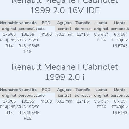
Renault Megane I Cabriolet
1999 2.0 16V IDE
Neumático
Neumático
PCD
Agujero
Tamaño
Llanta
Llanta
original
personalizado
central
de rosca
original
personali
175/65
185/55
4*100
60,1 mm
12*1,5
5,5 x 14
6 x 15
R14|185/60
R15|195/50
ET36
ET43|6 x
R14
R15|195/45
16 ET43
R16
Renault Megane I Cabriolet
1999 2.0 i
Neumático
Neumático
PCD
Agujero
Tamaño
Llanta
Llanta
original
personalizado
central
de rosca
original
personali
175/65
185/55
4*100
60,1 mm
12*1,5
5,5 x 14
6 x 15
R14|185/60
R15|195/50
ET36
ET43|6 x
R14
R15|195/45
16 ET43
R16