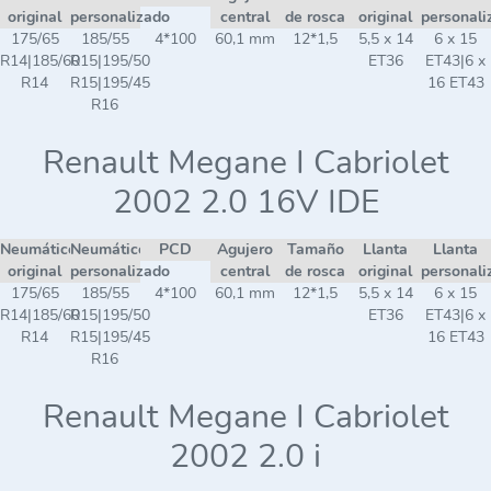
original
personalizado
central
de rosca
original
personali
175/65
185/55
4*100
60,1 mm
12*1,5
5,5 x 14
6 x 15
R14|185/60
R15|195/50
ET36
ET43|6 x
R14
R15|195/45
16 ET43
R16
Renault Megane I Cabriolet
2002 2.0 16V IDE
Neumático
Neumático
PCD
Agujero
Tamaño
Llanta
Llanta
original
personalizado
central
de rosca
original
personali
175/65
185/55
4*100
60,1 mm
12*1,5
5,5 x 14
6 x 15
R14|185/60
R15|195/50
ET36
ET43|6 x
R14
R15|195/45
16 ET43
R16
Renault Megane I Cabriolet
2002 2.0 i