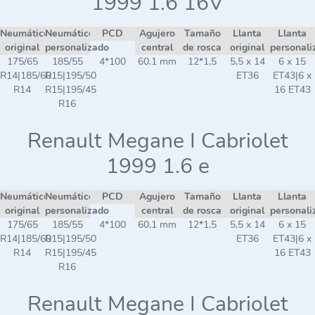
1999 1.6 16V
Neumático
Neumático
PCD
Agujero
Tamaño
Llanta
Llanta
original
personalizado
central
de rosca
original
personali
175/65
185/55
4*100
60,1 mm
12*1,5
5,5 x 14
6 x 15
R14|185/60
R15|195/50
ET36
ET43|6 x
R14
R15|195/45
16 ET43
R16
Renault Megane I Cabriolet
1999 1.6 e
Neumático
Neumático
PCD
Agujero
Tamaño
Llanta
Llanta
original
personalizado
central
de rosca
original
personali
175/65
185/55
4*100
60,1 mm
12*1,5
5,5 x 14
6 x 15
R14|185/60
R15|195/50
ET36
ET43|6 x
R14
R15|195/45
16 ET43
R16
Renault Megane I Cabriolet