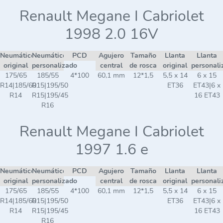
Renault Megane I Cabriolet
1998 2.0 16V
Neumático
Neumático
PCD
Agujero
Tamaño
Llanta
Llanta
original
personalizado
central
de rosca
original
personali
175/65
185/55
4*100
60,1 mm
12*1,5
5,5 x 14
6 x 15
R14|185/60
R15|195/50
ET36
ET43|6 x
R14
R15|195/45
16 ET43
R16
Renault Megane I Cabriolet
1997 1.6 e
Neumático
Neumático
PCD
Agujero
Tamaño
Llanta
Llanta
original
personalizado
central
de rosca
original
personali
175/65
185/55
4*100
60,1 mm
12*1,5
5,5 x 14
6 x 15
R14|185/60
R15|195/50
ET36
ET43|6 x
R14
R15|195/45
16 ET43
R16