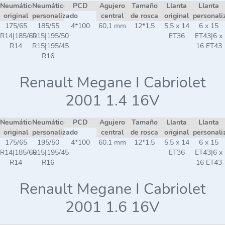
Neumático
Neumático
PCD
Agujero
Tamaño
Llanta
Llanta
original
personalizado
central
de rosca
original
personali
175/65
185/55
4*100
60,1 mm
12*1,5
5,5 x 14
6 x 15
R14|185/60
R15|195/50
ET36
ET43|6 x
R14
R15|195/45
16 ET43
R16
Renault Megane I Cabriolet
2001 1.4 16V
Neumático
Neumático
PCD
Agujero
Tamaño
Llanta
Llanta
original
personalizado
central
de rosca
original
personali
175/65
195/50
4*100
60,1 mm
12*1,5
5,5 x 14
6 x 15
R14|185/60
R15|195/45
ET36
ET43|6 x
R14
R16
16 ET43
Renault Megane I Cabriolet
2001 1.6 16V