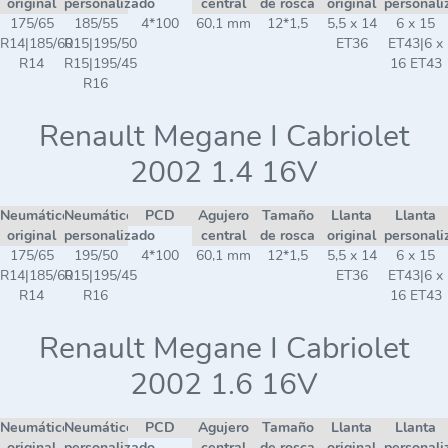
original
personalizado
central
de rosca
original
personali
175/65
185/55
4*100
60,1 mm
12*1,5
5,5 x 14
6 x 15
R14|185/60
R15|195/50
ET36
ET43|6 x
R14
R15|195/45
16 ET43
R16
Renault Megane I Cabriolet
2002 1.4 16V
Neumático
Neumático
PCD
Agujero
Tamaño
Llanta
Llanta
original
personalizado
central
de rosca
original
personali
175/65
195/50
4*100
60,1 mm
12*1,5
5,5 x 14
6 x 15
R14|185/60
R15|195/45
ET36
ET43|6 x
R14
R16
16 ET43
Renault Megane I Cabriolet
2002 1.6 16V
Neumático
Neumático
PCD
Agujero
Tamaño
Llanta
Llanta
original
personalizado
central
de rosca
original
personali