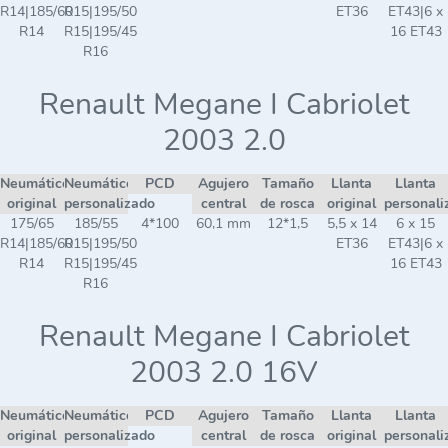
R14|185/60
R15|195/50
ET36
ET43|6 x
R14
R15|195/45
16 ET43
R16
Renault Megane I Cabriolet
2003 2.0
Neumático
Neumático
PCD
Agujero
Tamaño
Llanta
Llanta
original
personalizado
central
de rosca
original
personali
175/65
185/55
4*100
60,1 mm
12*1,5
5,5 x 14
6 x 15
R14|185/60
R15|195/50
ET36
ET43|6 x
R14
R15|195/45
16 ET43
R16
Renault Megane I Cabriolet
2003 2.0 16V
Neumático
Neumático
PCD
Agujero
Tamaño
Llanta
Llanta
original
personalizado
central
de rosca
original
personali