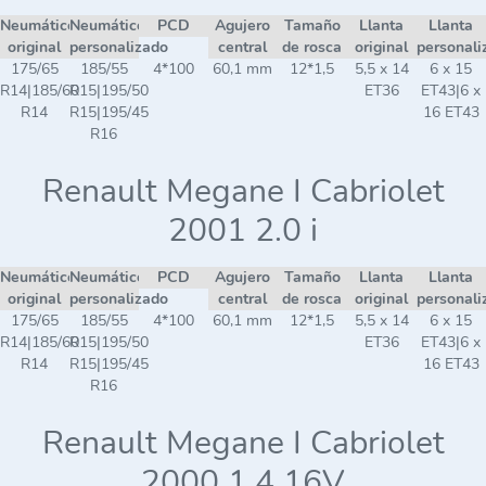
Neumático
Neumático
PCD
Agujero
Tamaño
Llanta
Llanta
original
personalizado
central
de rosca
original
personali
175/65
185/55
4*100
60,1 mm
12*1,5
5,5 x 14
6 x 15
R14|185/60
R15|195/50
ET36
ET43|6 x
R14
R15|195/45
16 ET43
R16
Renault Megane I Cabriolet
2001 2.0 i
Neumático
Neumático
PCD
Agujero
Tamaño
Llanta
Llanta
original
personalizado
central
de rosca
original
personali
175/65
185/55
4*100
60,1 mm
12*1,5
5,5 x 14
6 x 15
R14|185/60
R15|195/50
ET36
ET43|6 x
R14
R15|195/45
16 ET43
R16
Renault Megane I Cabriolet
2000 1.4 16V