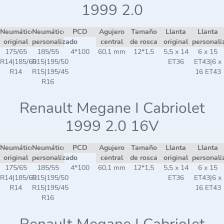
1999 2.0
Neumático
Neumático
PCD
Agujero
Tamaño
Llanta
Llanta
original
personalizado
central
de rosca
original
personali
175/65
185/55
4*100
60,1 mm
12*1,5
5,5 x 14
6 x 15
R14|185/60
R15|195/50
ET36
ET43|6 x
R14
R15|195/45
16 ET43
R16
Renault Megane I Cabriolet
1999 2.0 16V
Neumático
Neumático
PCD
Agujero
Tamaño
Llanta
Llanta
original
personalizado
central
de rosca
original
personali
175/65
185/55
4*100
60,1 mm
12*1,5
5,5 x 14
6 x 15
R14|185/60
R15|195/50
ET36
ET43|6 x
R14
R15|195/45
16 ET43
R16