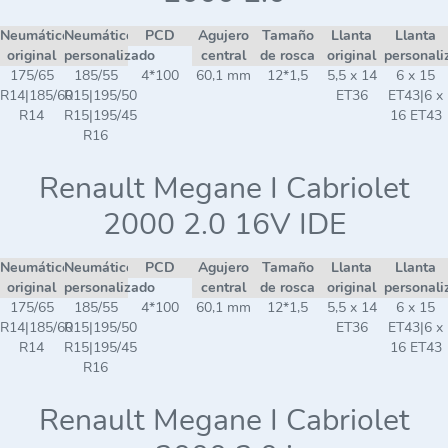
Neumático
Neumático
PCD
Agujero
Tamaño
Llanta
Llanta
original
personalizado
central
de rosca
original
personali
175/65
185/55
4*100
60,1 mm
12*1,5
5,5 x 14
6 x 15
R14|185/60
R15|195/50
ET36
ET43|6 x
R14
R15|195/45
16 ET43
R16
Renault Megane I Cabriolet
2000 2.0 16V IDE
Neumático
Neumático
PCD
Agujero
Tamaño
Llanta
Llanta
original
personalizado
central
de rosca
original
personali
175/65
185/55
4*100
60,1 mm
12*1,5
5,5 x 14
6 x 15
R14|185/60
R15|195/50
ET36
ET43|6 x
R14
R15|195/45
16 ET43
R16
Renault Megane I Cabriolet