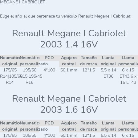
MEGANE I CABRIOLET.
Elige el año al que pertenece tu vehículo Renault Megane I Cabriolet:
Renault Megane I Cabriolet
2003 1.4 16V
Neumático
Neumático
PCD
Agujero
Tamaño
Llanta
Llanta
original
personalizado
central
de rosca
original
personali
175/65
195/50
4*100
60,1 mm
12*1,5
5,5 x 14
6 x 15
R14|185/60
R15|195/45
ET36
ET43|6 x
R14
R16
16 ET43
Renault Megane I Cabriolet
2003 1.6 16V
Neumático
Neumático
PCD
Agujero
Tamaño
Llanta
Llanta
original
personalizado
central
de rosca
original
personali
175/65
185/55
4*100
60,1 mm
12*1,5
5,5 x 14
6 x 15