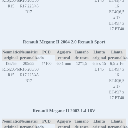
R15|205/60
R16|205/50
ET45
ET49|7 x
R15
R17|225/45
16
R17
ET40|6,5
x 17
ET49|7 x
17 ET40
Renault Megane II 2004 2.0 Renault Sport
Neumático
Neumático
PCD
Agujero
Tamaño
Llanta
Llanta
original
personalizado
central
de rosca
original
personaliz
195/65
205/55
4*100
60,1 mm
12*1,5
6,5 x 15
6,5 x 16
R15|205/60
R16|205/50
ET45
ET49|7 x
R15
R17|225/45
16
R17
ET40|6,5
x 17
ET49|7 x
17 ET40
Renault Megane II 2003 1.4 16V
Neumático
Neumático
PCD
Agujero
Tamaño
Llanta
Llanta
original
personalizado
central
de rosca
original
personaliz