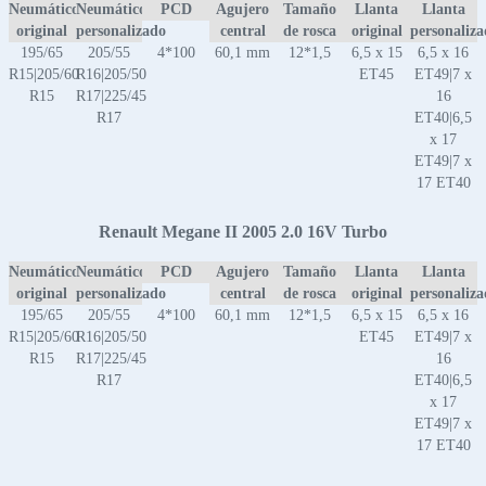
Neumático
Neumático
PCD
Agujero
Tamaño
Llanta
Llanta
original
personalizado
central
de rosca
original
personaliz
195/65
205/55
4*100
60,1 mm
12*1,5
6,5 x 15
6,5 x 16
R15|205/60
R16|205/50
ET45
ET49|7 x
R15
R17|225/45
16
R17
ET40|6,5
x 17
ET49|7 x
17 ET40
Renault Megane II 2005 2.0 16V Turbo
Neumático
Neumático
PCD
Agujero
Tamaño
Llanta
Llanta
original
personalizado
central
de rosca
original
personaliz
195/65
205/55
4*100
60,1 mm
12*1,5
6,5 x 15
6,5 x 16
R15|205/60
R16|205/50
ET45
ET49|7 x
R15
R17|225/45
16
R17
ET40|6,5
x 17
ET49|7 x
17 ET40