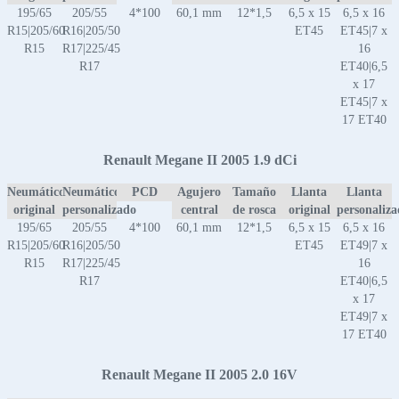
195/65
205/55
4*100
60,1 mm
12*1,5
6,5 x 15
6,5 x 16
R15|205/60
R16|205/50
ET45
ET45|7 x
R15
R17|225/45
16
R17
ET40|6,5
x 17
ET45|7 x
17 ET40
Renault Megane II 2005 1.9 dCi
Neumático
Neumático
PCD
Agujero
Tamaño
Llanta
Llanta
original
personalizado
central
de rosca
original
personaliz
195/65
205/55
4*100
60,1 mm
12*1,5
6,5 x 15
6,5 x 16
R15|205/60
R16|205/50
ET45
ET49|7 x
R15
R17|225/45
16
R17
ET40|6,5
x 17
ET49|7 x
17 ET40
Renault Megane II 2005 2.0 16V