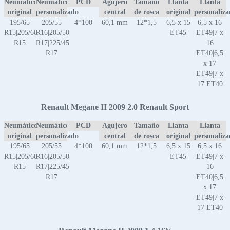
Neumático
Neumático
PCD
Agujero
Tamaño
Llanta
Llanta
original
personalizado
central
de rosca
original
personaliz
195/65
205/55
4*100
60,1 mm
12*1,5
6,5 x 15
6,5 x 16
R15|205/60
R16|205/50
ET45
ET49|7 x
R15
R17|225/45
16
R17
ET40|6,5
x 17
ET49|7 x
17 ET40
Renault Megane II 2009 2.0 Renault Sport
Neumático
Neumático
PCD
Agujero
Tamaño
Llanta
Llanta
original
personalizado
central
de rosca
original
personaliz
195/65
205/55
4*100
60,1 mm
12*1,5
6,5 x 15
6,5 x 16
R15|205/60
R16|205/50
ET45
ET49|7 x
R15
R17|225/45
16
R17
ET40|6,5
x 17
ET49|7 x
17 ET40