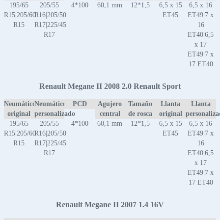
195/65
205/55
4*100
60,1 mm
12*1,5
6,5 x 15
6,5 x 16
R15|205/60
R16|205/50
ET45
ET49|7 x
R15
R17|225/45
16
R17
ET40|6,5
x 17
ET49|7 x
17 ET40
Renault Megane II 2008 2.0 Renault Sport
Neumático
Neumático
PCD
Agujero
Tamaño
Llanta
Llanta
original
personalizado
central
de rosca
original
personaliz
195/65
205/55
4*100
60,1 mm
12*1,5
6,5 x 15
6,5 x 16
R15|205/60
R16|205/50
ET45
ET49|7 x
R15
R17|225/45
16
R17
ET40|6,5
x 17
ET49|7 x
17 ET40
Renault Megane II 2007 1.4 16V