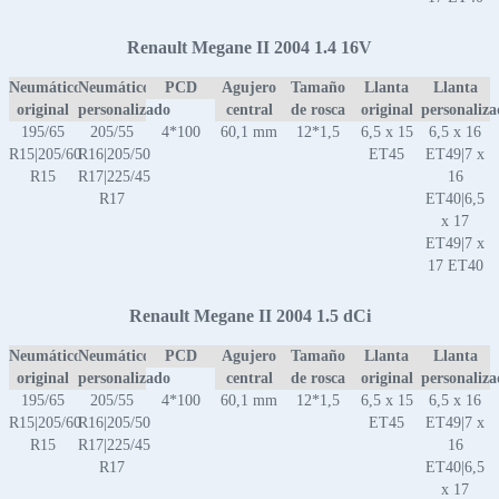
Renault Megane II 2004 1.4 16V
Neumático
Neumático
PCD
Agujero
Tamaño
Llanta
Llanta
original
personalizado
central
de rosca
original
personaliz
195/65
205/55
4*100
60,1 mm
12*1,5
6,5 x 15
6,5 x 16
R15|205/60
R16|205/50
ET45
ET49|7 x
R15
R17|225/45
16
R17
ET40|6,5
x 17
ET49|7 x
17 ET40
Renault Megane II 2004 1.5 dCi
Neumático
Neumático
PCD
Agujero
Tamaño
Llanta
Llanta
original
personalizado
central
de rosca
original
personaliz
195/65
205/55
4*100
60,1 mm
12*1,5
6,5 x 15
6,5 x 16
R15|205/60
R16|205/50
ET45
ET49|7 x
R15
R17|225/45
16
R17
ET40|6,5
x 17