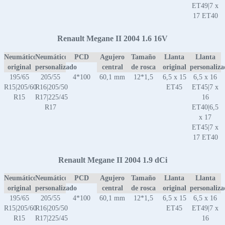
ET49|7 x
17 ET40
Renault Megane II 2004 1.6 16V
Neumático
Neumático
PCD
Agujero
Tamaño
Llanta
Llanta
original
personalizado
central
de rosca
original
personaliz
195/65
205/55
4*100
60,1 mm
12*1,5
6,5 x 15
6,5 x 16
R15|205/60
R16|205/50
ET45
ET45|7 x
R15
R17|225/45
16
R17
ET40|6,5
x 17
ET45|7 x
17 ET40
Renault Megane II 2004 1.9 dCi
Neumático
Neumático
PCD
Agujero
Tamaño
Llanta
Llanta
original
personalizado
central
de rosca
original
personaliz
195/65
205/55
4*100
60,1 mm
12*1,5
6,5 x 15
6,5 x 16
R15|205/60
R16|205/50
ET45
ET49|7 x
R15
R17|225/45
16