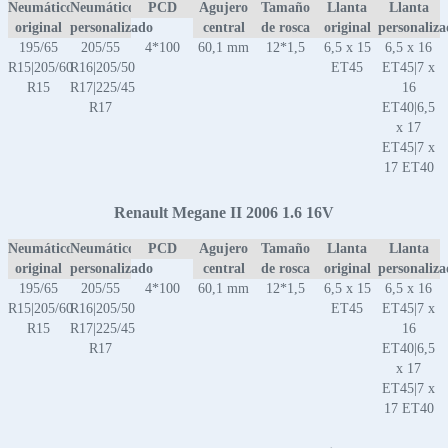
Neumático
Neumático
PCD
Agujero
Tamaño
Llanta
Llanta
original
personalizado
central
de rosca
original
personaliz
195/65
205/55
4*100
60,1 mm
12*1,5
6,5 x 15
6,5 x 16
R15|205/60
R16|205/50
ET45
ET45|7 x
R15
R17|225/45
16
R17
ET40|6,5
x 17
ET45|7 x
17 ET40
Renault Megane II 2006 1.6 16V
Neumático
Neumático
PCD
Agujero
Tamaño
Llanta
Llanta
original
personalizado
central
de rosca
original
personaliz
195/65
205/55
4*100
60,1 mm
12*1,5
6,5 x 15
6,5 x 16
R15|205/60
R16|205/50
ET45
ET45|7 x
R15
R17|225/45
16
R17
ET40|6,5
x 17
ET45|7 x
17 ET40