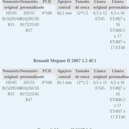
Neumático
Neumático
PCD
Agujero
Tamaño
Llanta
Llanta
original
personalizado
central
de rosca
original
personaliz
195/65
205/55
4*100
60,1 mm
12*1,5
6,5 x 15
6,5 x 16
R15|205/60
R16|205/50
ET45
ET49|7 x
R15
R17|225/45
16
R17
ET40|6,5
x 17
ET49|7 x
17 ET40
Renault Megane II 2007 1.5 dCi
Neumático
Neumático
PCD
Agujero
Tamaño
Llanta
Llanta
original
personalizado
central
de rosca
original
personaliz
195/65
205/55
4*100
60,1 mm
12*1,5
6,5 x 15
6,5 x 16
R15|205/60
R16|205/50
ET45
ET49|7 x
R15
R17|225/45
16
R17
ET40|6,5
x 17
ET49|7 x
17 ET40