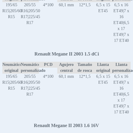
195/65
205/55
4*100
60,1 mm
12*1,5
6,5 x 15
6,5 x 16
R15|205/60
R16|205/50
ET45
ET49|7 x
R15
R17|225/45
16
R17
ET40|6,5
x 17
ET49|7 x
17 ET40
Renault Megane II 2003 1.5 dCi
Neumático
Neumático
PCD
Agujero
Tamaño
Llanta
Llanta
original
personalizado
central
de rosca
original
personaliz
195/65
205/55
4*100
60,1 mm
12*1,5
6,5 x 15
6,5 x 16
R15|205/60
R16|205/50
ET45
ET49|7 x
R15
R17|225/45
16
R17
ET40|6,5
x 17
ET49|7 x
17 ET40
Renault Megane II 2003 1.6 16V