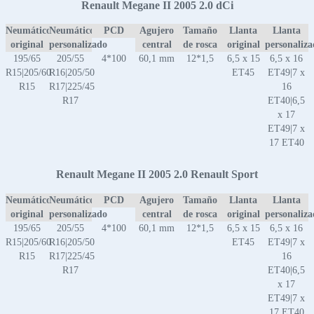
Renault Megane II 2005 2.0 dCi
Neumático
Neumático
PCD
Agujero
Tamaño
Llanta
Llanta
original
personalizado
central
de rosca
original
personaliz
195/65
205/55
4*100
60,1 mm
12*1,5
6,5 x 15
6,5 x 16
R15|205/60
R16|205/50
ET45
ET49|7 x
R15
R17|225/45
16
R17
ET40|6,5
x 17
ET49|7 x
17 ET40
Renault Megane II 2005 2.0 Renault Sport
Neumático
Neumático
PCD
Agujero
Tamaño
Llanta
Llanta
original
personalizado
central
de rosca
original
personaliz
195/65
205/55
4*100
60,1 mm
12*1,5
6,5 x 15
6,5 x 16
R15|205/60
R16|205/50
ET45
ET49|7 x
R15
R17|225/45
16
R17
ET40|6,5
x 17
ET49|7 x
17 ET40