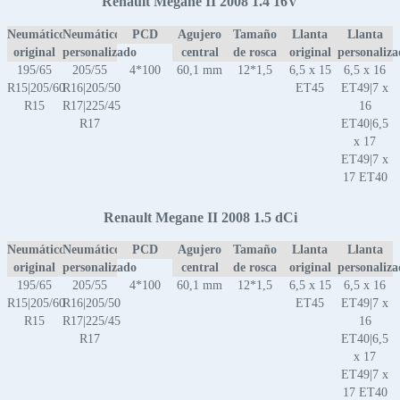
Renault Megane II 2008 1.4 16V
Neumático
Neumático
PCD
Agujero
Tamaño
Llanta
Llanta
original
personalizado
central
de rosca
original
personaliz
195/65
205/55
4*100
60,1 mm
12*1,5
6,5 x 15
6,5 x 16
R15|205/60
R16|205/50
ET45
ET49|7 x
R15
R17|225/45
16
R17
ET40|6,5
x 17
ET49|7 x
17 ET40
Renault Megane II 2008 1.5 dCi
Neumático
Neumático
PCD
Agujero
Tamaño
Llanta
Llanta
original
personalizado
central
de rosca
original
personaliz
195/65
205/55
4*100
60,1 mm
12*1,5
6,5 x 15
6,5 x 16
R15|205/60
R16|205/50
ET45
ET49|7 x
R15
R17|225/45
16
R17
ET40|6,5
x 17
ET49|7 x
17 ET40