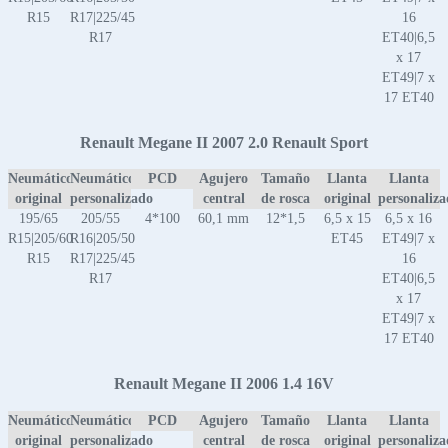
R15
R17|225/45
16
R17
ET40|6,5
x 17
ET49|7 x
17 ET40
Renault Megane II 2007 2.0 Renault Sport
Neumático
Neumático
PCD
Agujero
Tamaño
Llanta
Llanta
original
personalizado
central
de rosca
original
personaliz
195/65
205/55
4*100
60,1 mm
12*1,5
6,5 x 15
6,5 x 16
R15|205/60
R16|205/50
ET45
ET49|7 x
R15
R17|225/45
16
R17
ET40|6,5
x 17
ET49|7 x
17 ET40
Renault Megane II 2006 1.4 16V
Neumático
Neumático
PCD
Agujero
Tamaño
Llanta
Llanta
original
personalizado
central
de rosca
original
personaliz