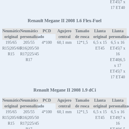
ET45|7 x
17 ET40
Renault Megane II 2008 1.6 Flex-Fuel
Neumático
Neumático
PCD
Agujero
Tamaño
Llanta
Llanta
original
personalizado
central
de rosca
original
personaliz
195/65
205/55
4*100
60,1 mm
12*1,5
6,5 x 15
6,5 x 16
R15|205/60
R16|205/50
ET45
ET45|7 x
R15
R17|225/45
16
R17
ET40|6,5
x 17
ET45|7 x
17 ET40
Renault Megane II 2008 1.9 dCi
Neumático
Neumático
PCD
Agujero
Tamaño
Llanta
Llanta
original
personalizado
central
de rosca
original
personaliz
195/65
205/55
4*100
60,1 mm
12*1,5
6,5 x 15
6,5 x 16
R15|205/60
R16|205/50
ET45
ET49|7 x
R15
R17|225/45
16