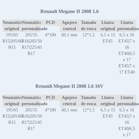
Renault Megane II 2008 1.6
Neumático
Neumático
PCD
Agujero
Tamaño
Llanta
Llanta
original
personalizado
central
de rosca
original
personaliz
195/65
205/55
4*100
60,1 mm
12*1,5
6,5 x 15
6,5 x 16
R15|205/60
R16|205/50
ET45
ET45|7 x
R15
R17|225/45
16
R17
ET40|6,5
x 17
ET45|7 x
17 ET40
Renault Megane II 2008 1.6 16V
Neumático
Neumático
PCD
Agujero
Tamaño
Llanta
Llanta
original
personalizado
central
de rosca
original
personaliz
195/65
205/55
4*100
60,1 mm
12*1,5
6,5 x 15
6,5 x 16
R15|205/60
R16|205/50
ET45
ET45|7 x
R15
R17|225/45
16
R17
ET40|6,5
x 17