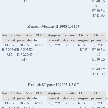
R17
ET40|6,5
x 17
ET49|7 x
17 ET40
Renault Megane II 2005 1.4 16V
Neumático
Neumático
PCD
Agujero
Tamaño
Llanta
Llanta
original
personalizado
central
de rosca
original
personaliz
195/65
205/55
4*100
60,1 mm
12*1,5
6,5 x 15
6,5 x 16
R15|205/60
R16|205/50
ET45
ET49|7 x
R15
R17|225/45
16
R17
ET40|6,5
x 17
ET49|7 x
17 ET40
Renault Megane II 2005 1.5 dCi
Neumático
Neumático
PCD
Agujero
Tamaño
Llanta
Llanta
original
personalizado
central
de rosca
original
personaliz
195/65
205/55
4*100
60,1 mm
12*1,5
6,5 x 15
6,5 x 16
R15|205/60
R16|205/50
ET45
ET49|7 x