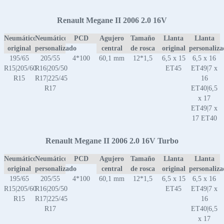
Renault Megane II 2006 2.0 16V
Neumático
Neumático
PCD
Agujero
Tamaño
Llanta
Llanta
original
personalizado
central
de rosca
original
personaliz
195/65
205/55
4*100
60,1 mm
12*1,5
6,5 x 15
6,5 x 16
R15|205/60
R16|205/50
ET45
ET49|7 x
R15
R17|225/45
16
R17
ET40|6,5
x 17
ET49|7 x
17 ET40
Renault Megane II 2006 2.0 16V Turbo
Neumático
Neumático
PCD
Agujero
Tamaño
Llanta
Llanta
original
personalizado
central
de rosca
original
personaliz
195/65
205/55
4*100
60,1 mm
12*1,5
6,5 x 15
6,5 x 16
R15|205/60
R16|205/50
ET45
ET49|7 x
R15
R17|225/45
16
R17
ET40|6,5
x 17