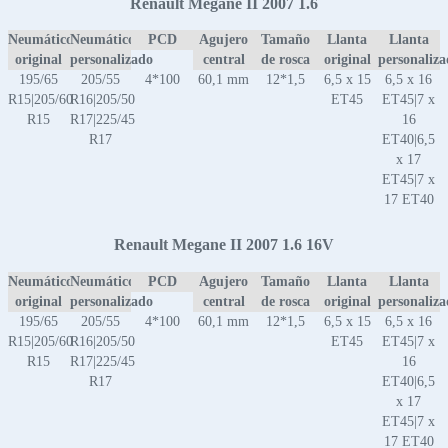
Renault Megane II 2007 1.6
Neumático
Neumático
PCD
Agujero
Tamaño
Llanta
Llanta
original
personalizado
central
de rosca
original
personaliz
195/65
205/55
4*100
60,1 mm
12*1,5
6,5 x 15
6,5 x 16
R15|205/60
R16|205/50
ET45
ET45|7 x
R15
R17|225/45
16
R17
ET40|6,5
x 17
ET45|7 x
17 ET40
Renault Megane II 2007 1.6 16V
Neumático
Neumático
PCD
Agujero
Tamaño
Llanta
Llanta
original
personalizado
central
de rosca
original
personaliz
195/65
205/55
4*100
60,1 mm
12*1,5
6,5 x 15
6,5 x 16
R15|205/60
R16|205/50
ET45
ET45|7 x
R15
R17|225/45
16
R17
ET40|6,5
x 17
ET45|7 x
17 ET40