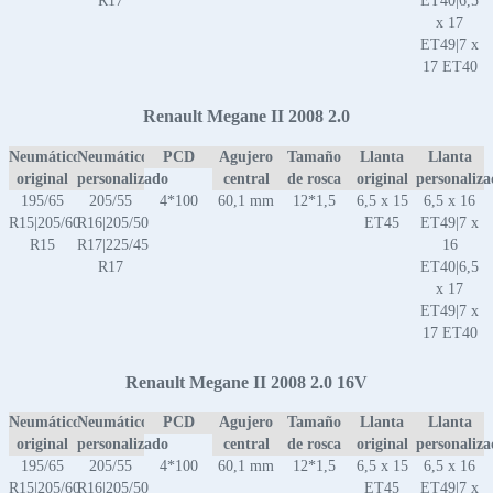
R17
ET40|6,5
x 17
ET49|7 x
17 ET40
Renault Megane II 2008 2.0
Neumático
Neumático
PCD
Agujero
Tamaño
Llanta
Llanta
original
personalizado
central
de rosca
original
personaliz
195/65
205/55
4*100
60,1 mm
12*1,5
6,5 x 15
6,5 x 16
R15|205/60
R16|205/50
ET45
ET49|7 x
R15
R17|225/45
16
R17
ET40|6,5
x 17
ET49|7 x
17 ET40
Renault Megane II 2008 2.0 16V
Neumático
Neumático
PCD
Agujero
Tamaño
Llanta
Llanta
original
personalizado
central
de rosca
original
personaliz
195/65
205/55
4*100
60,1 mm
12*1,5
6,5 x 15
6,5 x 16
R15|205/60
R16|205/50
ET45
ET49|7 x