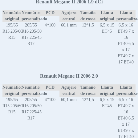
Renault Megane II 2006 1.9 dCi
Neumático
Neumático
PCD
Agujero
Tamaño
Llanta
Llanta
original
personalizado
central
de rosca
original
personaliz
195/65
205/55
4*100
60,1 mm
12*1,5
6,5 x 15
6,5 x 16
R15|205/60
R16|205/50
ET45
ET49|7 x
R15
R17|225/45
16
R17
ET40|6,5
x 17
ET49|7 x
17 ET40
Renault Megane II 2006 2.0
Neumático
Neumático
PCD
Agujero
Tamaño
Llanta
Llanta
original
personalizado
central
de rosca
original
personaliz
195/65
205/55
4*100
60,1 mm
12*1,5
6,5 x 15
6,5 x 16
R15|205/60
R16|205/50
ET45
ET49|7 x
R15
R17|225/45
16
R17
ET40|6,5
x 17
ET49|7 x
17 ET40