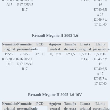
R15
R17|225/45
16
R17
ET40|6,5
x 17
ET49|7 x
17 ET40
Renault Megane II 2005 1.6
Neumático
Neumático
PCD
Agujero
Tamaño
Llanta
Llanta
original
personalizado
central
de rosca
original
personaliz
195/65
205/55
4*100
60,1 mm
12*1,5
6,5 x 15
6,5 x 16
R15|205/60
R16|205/50
ET45
ET45|7 x
R15
R17|225/45
16
R17
ET40|6,5
x 17
ET45|7 x
17 ET40
Renault Megane II 2005 1.6 16V
Neumático
Neumático
PCD
Agujero
Tamaño
Llanta
Llanta
original
personalizado
central
de rosca
original
personaliz