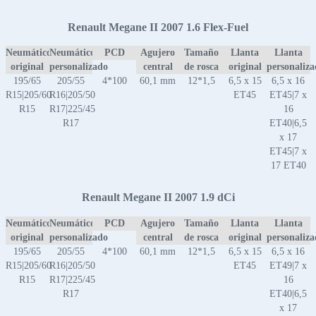
Renault Megane II 2007 1.6 Flex-Fuel
Neumático
Neumático
PCD
Agujero
Tamaño
Llanta
Llanta
original
personalizado
central
de rosca
original
personaliz
195/65
205/55
4*100
60,1 mm
12*1,5
6,5 x 15
6,5 x 16
R15|205/60
R16|205/50
ET45
ET45|7 x
R15
R17|225/45
16
R17
ET40|6,5
x 17
ET45|7 x
17 ET40
Renault Megane II 2007 1.9 dCi
Neumático
Neumático
PCD
Agujero
Tamaño
Llanta
Llanta
original
personalizado
central
de rosca
original
personaliz
195/65
205/55
4*100
60,1 mm
12*1,5
6,5 x 15
6,5 x 16
R15|205/60
R16|205/50
ET45
ET49|7 x
R15
R17|225/45
16
R17
ET40|6,5
x 17