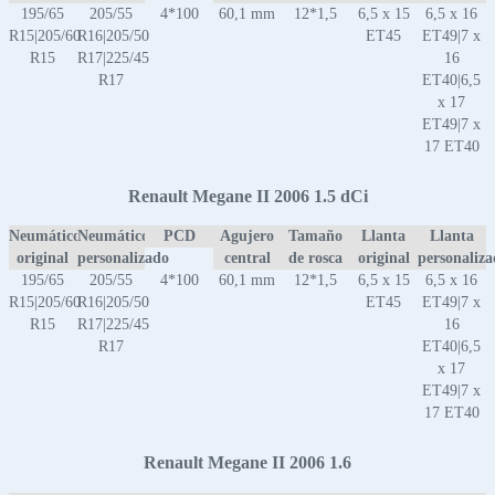
195/65
205/55
4*100
60,1 mm
12*1,5
6,5 x 15
6,5 x 16
R15|205/60
R16|205/50
ET45
ET49|7 x
R15
R17|225/45
16
R17
ET40|6,5
x 17
ET49|7 x
17 ET40
Renault Megane II 2006 1.5 dCi
Neumático
Neumático
PCD
Agujero
Tamaño
Llanta
Llanta
original
personalizado
central
de rosca
original
personaliz
195/65
205/55
4*100
60,1 mm
12*1,5
6,5 x 15
6,5 x 16
R15|205/60
R16|205/50
ET45
ET49|7 x
R15
R17|225/45
16
R17
ET40|6,5
x 17
ET49|7 x
17 ET40
Renault Megane II 2006 1.6