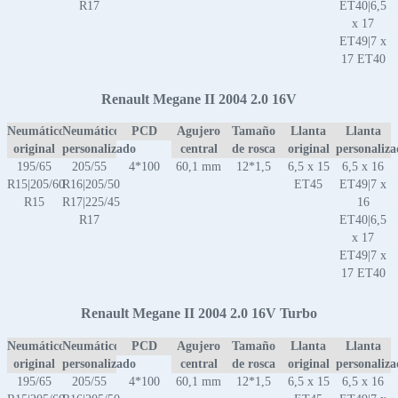
R17
ET40|6,5
x 17
ET49|7 x
17 ET40
Renault Megane II 2004 2.0 16V
Neumático
Neumático
PCD
Agujero
Tamaño
Llanta
Llanta
original
personalizado
central
de rosca
original
personaliz
195/65
205/55
4*100
60,1 mm
12*1,5
6,5 x 15
6,5 x 16
R15|205/60
R16|205/50
ET45
ET49|7 x
R15
R17|225/45
16
R17
ET40|6,5
x 17
ET49|7 x
17 ET40
Renault Megane II 2004 2.0 16V Turbo
Neumático
Neumático
PCD
Agujero
Tamaño
Llanta
Llanta
original
personalizado
central
de rosca
original
personaliz
195/65
205/55
4*100
60,1 mm
12*1,5
6,5 x 15
6,5 x 16