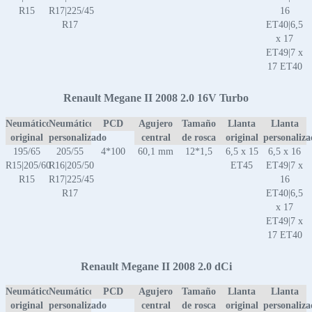
R15
R17|225/45
16
R17
ET40|6,5
x 17
ET49|7 x
17 ET40
Renault Megane II 2008 2.0 16V Turbo
Neumático
Neumático
PCD
Agujero
Tamaño
Llanta
Llanta
original
personalizado
central
de rosca
original
personaliz
195/65
205/55
4*100
60,1 mm
12*1,5
6,5 x 15
6,5 x 16
R15|205/60
R16|205/50
ET45
ET49|7 x
R15
R17|225/45
16
R17
ET40|6,5
x 17
ET49|7 x
17 ET40
Renault Megane II 2008 2.0 dCi
Neumático
Neumático
PCD
Agujero
Tamaño
Llanta
Llanta
original
personalizado
central
de rosca
original
personaliz