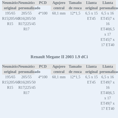
Neumático
Neumático
PCD
Agujero
Tamaño
Llanta
Llanta
original
personalizado
central
de rosca
original
personaliz
195/65
205/55
4*100
60,1 mm
12*1,5
6,5 x 15
6,5 x 16
R15|205/60
R16|205/50
ET45
ET45|7 x
R15
R17|225/45
16
R17
ET40|6,5
x 17
ET45|7 x
17 ET40
Renault Megane II 2003 1.9 dCi
Neumático
Neumático
PCD
Agujero
Tamaño
Llanta
Llanta
original
personalizado
central
de rosca
original
personaliz
195/65
205/55
4*100
60,1 mm
12*1,5
6,5 x 15
6,5 x 16
R15|205/60
R16|205/50
ET45
ET49|7 x
R15
R17|225/45
16
R17
ET40|6,5
x 17
ET49|7 x
17 ET40