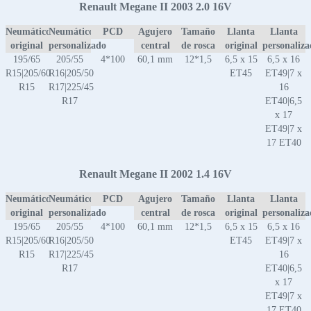
Renault Megane II 2003 2.0 16V
Neumático
Neumático
PCD
Agujero
Tamaño
Llanta
Llanta
original
personalizado
central
de rosca
original
personaliz
195/65
205/55
4*100
60,1 mm
12*1,5
6,5 x 15
6,5 x 16
R15|205/60
R16|205/50
ET45
ET49|7 x
R15
R17|225/45
16
R17
ET40|6,5
x 17
ET49|7 x
17 ET40
Renault Megane II 2002 1.4 16V
Neumático
Neumático
PCD
Agujero
Tamaño
Llanta
Llanta
original
personalizado
central
de rosca
original
personaliz
195/65
205/55
4*100
60,1 mm
12*1,5
6,5 x 15
6,5 x 16
R15|205/60
R16|205/50
ET45
ET49|7 x
R15
R17|225/45
16
R17
ET40|6,5
x 17
ET49|7 x
17 ET40