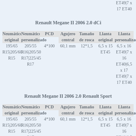
ET49|7 x
17 ET40
Renault Megane II 2006 2.0 dCi
Neumático
Neumático
PCD
Agujero
Tamaño
Llanta
Llanta
original
personalizado
central
de rosca
original
personaliz
195/65
205/55
4*100
60,1 mm
12*1,5
6,5 x 15
6,5 x 16
R15|205/60
R16|205/50
ET45
ET49|7 x
R15
R17|225/45
16
R17
ET40|6,5
x 17
ET49|7 x
17 ET40
Renault Megane II 2006 2.0 Renault Sport
Neumático
Neumático
PCD
Agujero
Tamaño
Llanta
Llanta
original
personalizado
central
de rosca
original
personaliz
195/65
205/55
4*100
60,1 mm
12*1,5
6,5 x 15
6,5 x 16
R15|205/60
R16|205/50
ET45
ET49|7 x
R15
R17|225/45
16