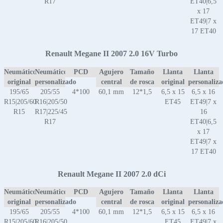
R17
ET40|6,5
x 17
ET49|7 x
17 ET40
Renault Megane II 2007 2.0 16V Turbo
Neumático
Neumático
PCD
Agujero
Tamaño
Llanta
Llanta
original
personalizado
central
de rosca
original
personaliz
195/65
205/55
4*100
60,1 mm
12*1,5
6,5 x 15
6,5 x 16
R15|205/60
R16|205/50
ET45
ET49|7 x
R15
R17|225/45
16
R17
ET40|6,5
x 17
ET49|7 x
17 ET40
Renault Megane II 2007 2.0 dCi
Neumático
Neumático
PCD
Agujero
Tamaño
Llanta
Llanta
original
personalizado
central
de rosca
original
personaliz
195/65
205/55
4*100
60,1 mm
12*1,5
6,5 x 15
6,5 x 16
R15|205/60
R16|205/50
ET45
ET49|7 x