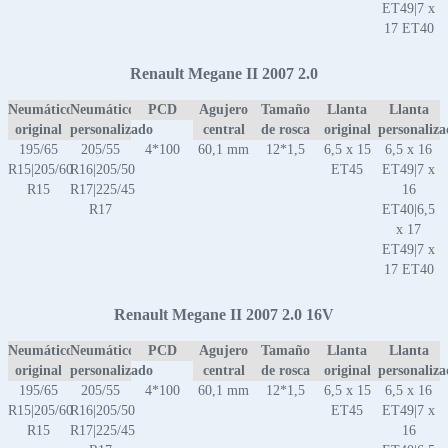
ET49|7 x
17 ET40
Renault Megane II 2007 2.0
Neumático
Neumático
PCD
Agujero
Tamaño
Llanta
Llanta
original
personalizado
central
de rosca
original
personaliz
195/65
205/55
4*100
60,1 mm
12*1,5
6,5 x 15
6,5 x 16
R15|205/60
R16|205/50
ET45
ET49|7 x
R15
R17|225/45
16
R17
ET40|6,5
x 17
ET49|7 x
17 ET40
Renault Megane II 2007 2.0 16V
Neumático
Neumático
PCD
Agujero
Tamaño
Llanta
Llanta
original
personalizado
central
de rosca
original
personaliz
195/65
205/55
4*100
60,1 mm
12*1,5
6,5 x 15
6,5 x 16
R15|205/60
R16|205/50
ET45
ET49|7 x
R15
R17|225/45
16