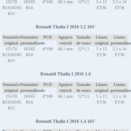
155/70
165/65
4*100
60,1 mm
12*1,5
5 x 13
5,5 x 14
R13|165/65
R14
ET36
ET36
R13
Renault Thalia I 2016 1.2 16V
Neumático
Neumático
PCD
Agujero
Tamaño
Llanta
Llanta
original
personalizado
central
de rosca
original
personaliz
155/70
165/65
4*100
60,1 mm
12*1,5
5 x 13
5,5 x 14
R13|165/65
R14
ET36
ET36
R13
Renault Thalia I 2016 1.4
Neumático
Neumático
PCD
Agujero
Tamaño
Llanta
Llanta
original
personalizado
central
de rosca
original
personaliz
155/70
165/65
4*100
60,1 mm
12*1,5
5 x 13
5,5 x 14
R13|165/65
R14
ET36
ET36
R13
Renault Thalia I 2016 1.4 16V