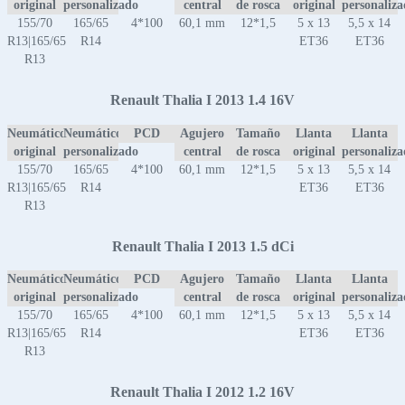
original
personalizado
central
de rosca
original
personaliz
155/70
165/65
4*100
60,1 mm
12*1,5
5 x 13
5,5 x 14
R13|165/65
R14
ET36
ET36
R13
Renault Thalia I 2013 1.4 16V
Neumático
Neumático
PCD
Agujero
Tamaño
Llanta
Llanta
original
personalizado
central
de rosca
original
personaliz
155/70
165/65
4*100
60,1 mm
12*1,5
5 x 13
5,5 x 14
R13|165/65
R14
ET36
ET36
R13
Renault Thalia I 2013 1.5 dCi
Neumático
Neumático
PCD
Agujero
Tamaño
Llanta
Llanta
original
personalizado
central
de rosca
original
personaliz
155/70
165/65
4*100
60,1 mm
12*1,5
5 x 13
5,5 x 14
R13|165/65
R14
ET36
ET36
R13
Renault Thalia I 2012 1.2 16V