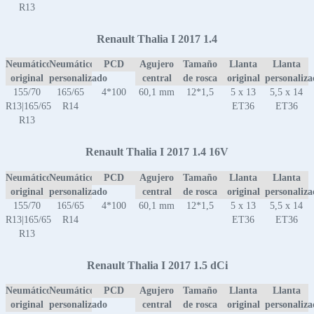
R13
Renault Thalia I 2017 1.4
Neumático
Neumático
PCD
Agujero
Tamaño
Llanta
Llanta
original
personalizado
central
de rosca
original
personaliz
155/70
165/65
4*100
60,1 mm
12*1,5
5 x 13
5,5 x 14
R13|165/65
R14
ET36
ET36
R13
Renault Thalia I 2017 1.4 16V
Neumático
Neumático
PCD
Agujero
Tamaño
Llanta
Llanta
original
personalizado
central
de rosca
original
personaliz
155/70
165/65
4*100
60,1 mm
12*1,5
5 x 13
5,5 x 14
R13|165/65
R14
ET36
ET36
R13
Renault Thalia I 2017 1.5 dCi
Neumático
Neumático
PCD
Agujero
Tamaño
Llanta
Llanta
original
personalizado
central
de rosca
original
personaliz