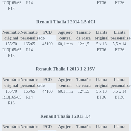
R13|165/65
R14
ET36
ET36
R13
Renault Thalia I 2014 1.5 dCi
Neumático
Neumático
PCD
Agujero
Tamaño
Llanta
Llanta
original
personalizado
central
de rosca
original
personaliz
155/70
165/65
4*100
60,1 mm
12*1,5
5 x 13
5,5 x 14
R13|165/65
R14
ET36
ET36
R13
Renault Thalia I 2013 1.2 16V
Neumático
Neumático
PCD
Agujero
Tamaño
Llanta
Llanta
original
personalizado
central
de rosca
original
personaliz
155/70
165/65
4*100
60,1 mm
12*1,5
5 x 13
5,5 x 14
R13|165/65
R14
ET36
ET36
R13
Renault Thalia I 2013 1.4
Neumático
Neumático
PCD
Agujero
Tamaño
Llanta
Llanta