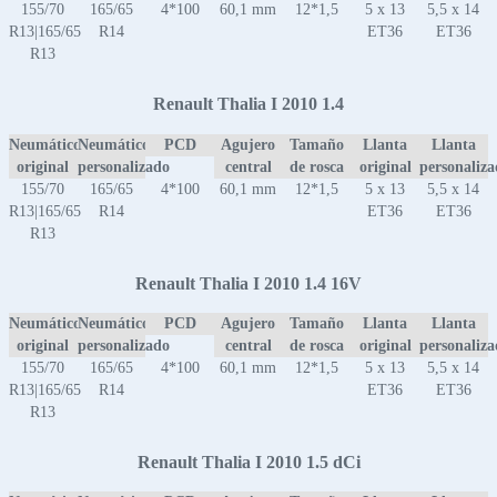
155/70
165/65
4*100
60,1 mm
12*1,5
5 x 13
5,5 x 14
R13|165/65
R14
ET36
ET36
R13
Renault Thalia I 2010 1.4
Neumático
Neumático
PCD
Agujero
Tamaño
Llanta
Llanta
original
personalizado
central
de rosca
original
personaliz
155/70
165/65
4*100
60,1 mm
12*1,5
5 x 13
5,5 x 14
R13|165/65
R14
ET36
ET36
R13
Renault Thalia I 2010 1.4 16V
Neumático
Neumático
PCD
Agujero
Tamaño
Llanta
Llanta
original
personalizado
central
de rosca
original
personaliz
155/70
165/65
4*100
60,1 mm
12*1,5
5 x 13
5,5 x 14
R13|165/65
R14
ET36
ET36
R13
Renault Thalia I 2010 1.5 dCi