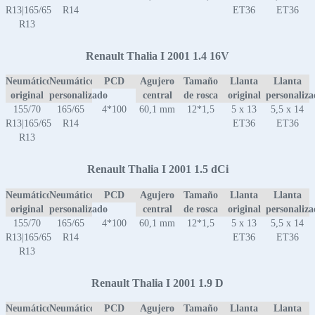
R13|165/65
R14
ET36
ET36
R13
Renault Thalia I 2001 1.4 16V
Neumático
Neumático
PCD
Agujero
Tamaño
Llanta
Llanta
original
personalizado
central
de rosca
original
personaliz
155/70
165/65
4*100
60,1 mm
12*1,5
5 x 13
5,5 x 14
R13|165/65
R14
ET36
ET36
R13
Renault Thalia I 2001 1.5 dCi
Neumático
Neumático
PCD
Agujero
Tamaño
Llanta
Llanta
original
personalizado
central
de rosca
original
personaliz
155/70
165/65
4*100
60,1 mm
12*1,5
5 x 13
5,5 x 14
R13|165/65
R14
ET36
ET36
R13
Renault Thalia I 2001 1.9 D
Neumático
Neumático
PCD
Agujero
Tamaño
Llanta
Llanta