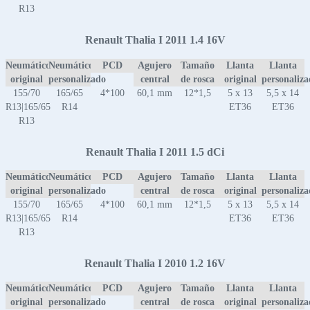
R13
Renault Thalia I 2011 1.4 16V
Neumático
Neumático
PCD
Agujero
Tamaño
Llanta
Llanta
original
personalizado
central
de rosca
original
personaliz
155/70
165/65
4*100
60,1 mm
12*1,5
5 x 13
5,5 x 14
R13|165/65
R14
ET36
ET36
R13
Renault Thalia I 2011 1.5 dCi
Neumático
Neumático
PCD
Agujero
Tamaño
Llanta
Llanta
original
personalizado
central
de rosca
original
personaliz
155/70
165/65
4*100
60,1 mm
12*1,5
5 x 13
5,5 x 14
R13|165/65
R14
ET36
ET36
R13
Renault Thalia I 2010 1.2 16V
Neumático
Neumático
PCD
Agujero
Tamaño
Llanta
Llanta
original
personalizado
central
de rosca
original
personaliz