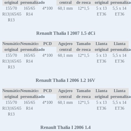
original
personalizado
central
de rosca
original
personaliz
155/70
165/65
4*100
60,1 mm
12*1,5
5 x 13
5,5 x 14
R13|165/65
R14
ET36
ET36
R13
Renault Thalia I 2007 1.5 dCi
Neumático
Neumático
PCD
Agujero
Tamaño
Llanta
Llanta
original
personalizado
central
de rosca
original
personaliz
155/70
165/65
4*100
60,1 mm
12*1,5
5 x 13
5,5 x 14
R13|165/65
R14
ET36
ET36
R13
Renault Thalia I 2006 1.2 16V
Neumático
Neumático
PCD
Agujero
Tamaño
Llanta
Llanta
original
personalizado
central
de rosca
original
personaliz
155/70
165/65
4*100
60,1 mm
12*1,5
5 x 13
5,5 x 14
R13|165/65
R14
ET36
ET36
R13
Renault Thalia I 2006 1.4