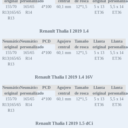
original
personalizado
central
de rosca
original
personaliz
155/70
165/65
4*100
60,1 mm
12*1,5
5 x 13
5,5 x 14
R13|165/65
R14
ET36
ET36
R13
Renault Thalia I 2019 1.4
Neumático
Neumático
PCD
Agujero
Tamaño
Llanta
Llanta
original
personalizado
central
de rosca
original
personaliz
155/70
165/65
4*100
60,1 mm
12*1,5
5 x 13
5,5 x 14
R13|165/65
R14
ET36
ET36
R13
Renault Thalia I 2019 1.4 16V
Neumático
Neumático
PCD
Agujero
Tamaño
Llanta
Llanta
original
personalizado
central
de rosca
original
personaliz
155/70
165/65
4*100
60,1 mm
12*1,5
5 x 13
5,5 x 14
R13|165/65
R14
ET36
ET36
R13
Renault Thalia I 2019 1.5 dCi