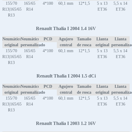
155/70
165/65
4*100
60,1 mm
12*1,5
5 x 13
5,5 x 14
R13|165/65
R14
ET36
ET36
R13
Renault Thalia I 2004 1.4 16V
Neumático
Neumático
PCD
Agujero
Tamaño
Llanta
Llanta
original
personalizado
central
de rosca
original
personaliz
155/70
165/65
4*100
60,1 mm
12*1,5
5 x 13
5,5 x 14
R13|165/65
R14
ET36
ET36
R13
Renault Thalia I 2004 1.5 dCi
Neumático
Neumático
PCD
Agujero
Tamaño
Llanta
Llanta
original
personalizado
central
de rosca
original
personaliz
155/70
165/65
4*100
60,1 mm
12*1,5
5 x 13
5,5 x 14
R13|165/65
R14
ET36
ET36
R13
Renault Thalia I 2003 1.2 16V