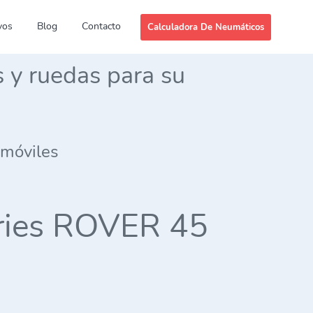
vos
Blog
Contacto
Calculadora De Neumáticos
s y ruedas para su
omóviles
eries ROVER 45