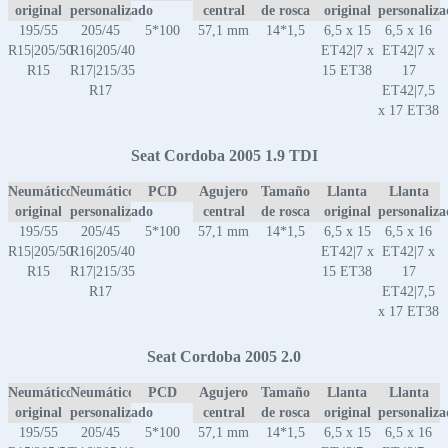
original
personalizado
central
de rosca
original
personaliz
195/55
205/45
5*100
57,1 mm
14*1,5
6,5 x 15
6,5 x 16
R15|205/50
R16|205/40
ET42|7 x
ET42|7 x
R15
R17|215/35
15 ET38
17
R17
ET42|7,5
x 17 ET38
Seat Cordoba 2005 1.9 TDI
Neumático
Neumático
PCD
Agujero
Tamaño
Llanta
Llanta
original
personalizado
central
de rosca
original
personaliz
195/55
205/45
5*100
57,1 mm
14*1,5
6,5 x 15
6,5 x 16
R15|205/50
R16|205/40
ET42|7 x
ET42|7 x
R15
R17|215/35
15 ET38
17
R17
ET42|7,5
x 17 ET38
Seat Cordoba 2005 2.0
Neumático
Neumático
PCD
Agujero
Tamaño
Llanta
Llanta
original
personalizado
central
de rosca
original
personaliz
195/55
205/45
5*100
57,1 mm
14*1,5
6,5 x 15
6,5 x 16