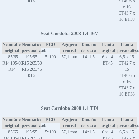
R16
ET40|6,5
x 16
ET43|7 x
16 ET38
Seat Cordoba 2008 1.4 16V
Neumático
Neumático
PCD
Agujero
Tamaño
Llanta
Llanta
original
personalizado
central
de rosca
original
personaliz
185/65
195/55
5*100
57,1 mm
14*1,5
6 x 14
6,5 x 15
R14|195/60
R15|205/50
ET45
ET42|7 x
R14
R15|205/45
15
R16
ET40|6,5
x 16
ET43|7 x
16 ET38
Seat Cordoba 2008 1.4 TDi
Neumático
Neumático
PCD
Agujero
Tamaño
Llanta
Llanta
original
personalizado
central
de rosca
original
personaliz
185/65
195/55
5*100
57,1 mm
14*1,5
6 x 14
6,5 x 15
R14|195/60
R15|205/50
ET45
ET42|7 x