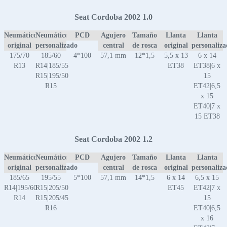
Seat Cordoba 2002 1.0
Neumático
Neumático
PCD
Agujero
Tamaño
Llanta
Llanta
original
personalizado
central
de rosca
original
personaliz
175/70
185/60
4*100
57,1 mm
12*1,5
5,5 x 13
6 x 14
R13
R14|185/55
ET38
ET38|6 x
R15|195/50
15
R15
ET42|6,5
x 15
ET40|7 x
15 ET38
Seat Cordoba 2002 1.2
Neumático
Neumático
PCD
Agujero
Tamaño
Llanta
Llanta
original
personalizado
central
de rosca
original
personaliz
185/65
195/55
5*100
57,1 mm
14*1,5
6 x 14
6,5 x 15
R14|195/60
R15|205/50
ET45
ET42|7 x
R14
R15|205/45
15
R16
ET40|6,5
x 16