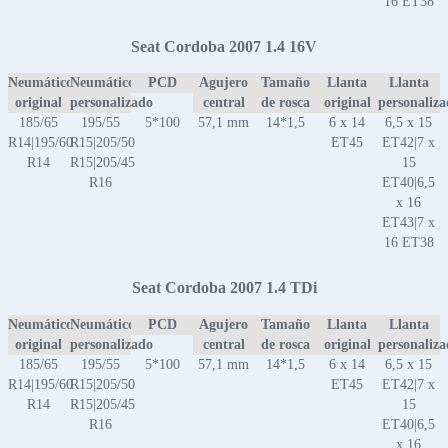
16 ET38
Seat Cordoba 2007 1.4 16V
Neumático
Neumático
PCD
Agujero
Tamaño
Llanta
Llanta
original
personalizado
central
de rosca
original
personaliz
185/65
195/55
5*100
57,1 mm
14*1,5
6 x 14
6,5 x 15
R14|195/60
R15|205/50
ET45
ET42|7 x
R14
R15|205/45
15
R16
ET40|6,5
x 16
ET43|7 x
16 ET38
Seat Cordoba 2007 1.4 TDi
Neumático
Neumático
PCD
Agujero
Tamaño
Llanta
Llanta
original
personalizado
central
de rosca
original
personaliz
185/65
195/55
5*100
57,1 mm
14*1,5
6 x 14
6,5 x 15
R14|195/60
R15|205/50
ET45
ET42|7 x
R14
R15|205/45
15
R16
ET40|6,5
x 16