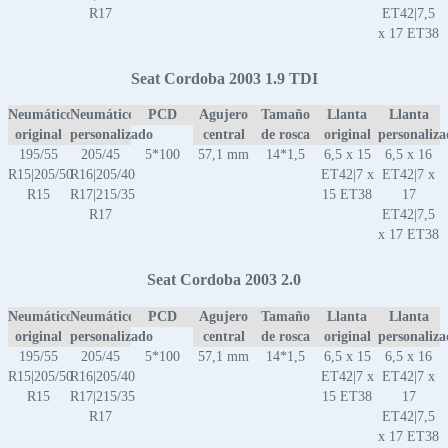
R17
ET42|7,5
x 17 ET38
Seat Cordoba 2003 1.9 TDI
Neumático
Neumático
PCD
Agujero
Tamaño
Llanta
Llanta
original
personalizado
central
de rosca
original
personaliz
195/55
205/45
5*100
57,1 mm
14*1,5
6,5 x 15
6,5 x 16
R15|205/50
R16|205/40
ET42|7 x
ET42|7 x
R15
R17|215/35
15 ET38
17
R17
ET42|7,5
x 17 ET38
Seat Cordoba 2003 2.0
Neumático
Neumático
PCD
Agujero
Tamaño
Llanta
Llanta
original
personalizado
central
de rosca
original
personaliz
195/55
205/45
5*100
57,1 mm
14*1,5
6,5 x 15
6,5 x 16
R15|205/50
R16|205/40
ET42|7 x
ET42|7 x
R15
R17|215/35
15 ET38
17
R17
ET42|7,5
x 17 ET38