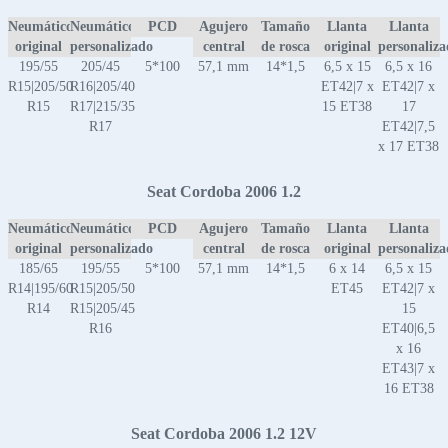
Neumático
Neumático
PCD
Agujero
Tamaño
Llanta
Llanta
original
personalizado
central
de rosca
original
personaliz
195/55
205/45
5*100
57,1 mm
14*1,5
6,5 x 15
6,5 x 16
R15|205/50
R16|205/40
ET42|7 x
ET42|7 x
R15
R17|215/35
15 ET38
17
R17
ET42|7,5
x 17 ET38
Seat Cordoba 2006 1.2
Neumático
Neumático
PCD
Agujero
Tamaño
Llanta
Llanta
original
personalizado
central
de rosca
original
personaliz
185/65
195/55
5*100
57,1 mm
14*1,5
6 x 14
6,5 x 15
R14|195/60
R15|205/50
ET45
ET42|7 x
R14
R15|205/45
15
R16
ET40|6,5
x 16
ET43|7 x
16 ET38
Seat Cordoba 2006 1.2 12V