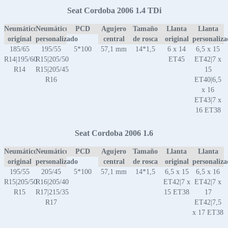
Seat Cordoba 2006 1.4 TDi
Neumático
Neumático
PCD
Agujero
Tamaño
Llanta
Llanta
original
personalizado
central
de rosca
original
personaliz
185/65
195/55
5*100
57,1 mm
14*1,5
6 x 14
6,5 x 15
R14|195/60
R15|205/50
ET45
ET42|7 x
R14
R15|205/45
15
R16
ET40|6,5
x 16
ET43|7 x
16 ET38
Seat Cordoba 2006 1.6
Neumático
Neumático
PCD
Agujero
Tamaño
Llanta
Llanta
original
personalizado
central
de rosca
original
personaliz
195/55
205/45
5*100
57,1 mm
14*1,5
6,5 x 15
6,5 x 16
R15|205/50
R16|205/40
ET42|7 x
ET42|7 x
R15
R17|215/35
15 ET38
17
R17
ET42|7,5
x 17 ET38