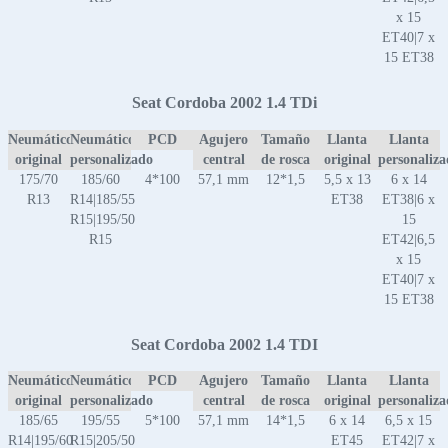
x 15
ET40|7 x
15 ET38
Seat Cordoba 2002 1.4 TDi
Neumático
Neumático
PCD
Agujero
Tamaño
Llanta
Llanta
original
personalizado
central
de rosca
original
personaliz
175/70
185/60
4*100
57,1 mm
12*1,5
5,5 x 13
6 x 14
R13
R14|185/55
ET38
ET38|6 x
R15|195/50
15
R15
ET42|6,5
x 15
ET40|7 x
15 ET38
Seat Cordoba 2002 1.4 TDI
Neumático
Neumático
PCD
Agujero
Tamaño
Llanta
Llanta
original
personalizado
central
de rosca
original
personaliz
185/65
195/55
5*100
57,1 mm
14*1,5
6 x 14
6,5 x 15
R14|195/60
R15|205/50
ET45
ET42|7 x