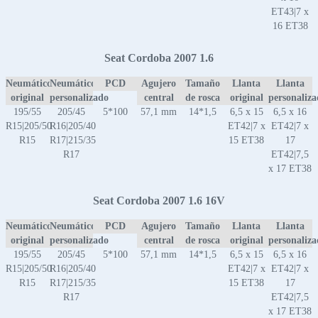
ET43|7 x
16 ET38
Seat Cordoba 2007 1.6
Neumático
Neumático
PCD
Agujero
Tamaño
Llanta
Llanta
original
personalizado
central
de rosca
original
personaliz
195/55
205/45
5*100
57,1 mm
14*1,5
6,5 x 15
6,5 x 16
R15|205/50
R16|205/40
ET42|7 x
ET42|7 x
R15
R17|215/35
15 ET38
17
R17
ET42|7,5
x 17 ET38
Seat Cordoba 2007 1.6 16V
Neumático
Neumático
PCD
Agujero
Tamaño
Llanta
Llanta
original
personalizado
central
de rosca
original
personaliz
195/55
205/45
5*100
57,1 mm
14*1,5
6,5 x 15
6,5 x 16
R15|205/50
R16|205/40
ET42|7 x
ET42|7 x
R15
R17|215/35
15 ET38
17
R17
ET42|7,5
x 17 ET38