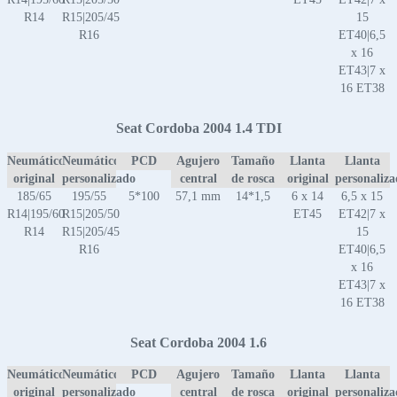
R14
R15|205/45
15
R16
ET40|6,5
x 16
ET43|7 x
16 ET38
Seat Cordoba 2004 1.4 TDI
Neumático
Neumático
PCD
Agujero
Tamaño
Llanta
Llanta
original
personalizado
central
de rosca
original
personaliz
185/65
195/55
5*100
57,1 mm
14*1,5
6 x 14
6,5 x 15
R14|195/60
R15|205/50
ET45
ET42|7 x
R14
R15|205/45
15
R16
ET40|6,5
x 16
ET43|7 x
16 ET38
Seat Cordoba 2004 1.6
Neumático
Neumático
PCD
Agujero
Tamaño
Llanta
Llanta
original
personalizado
central
de rosca
original
personaliz