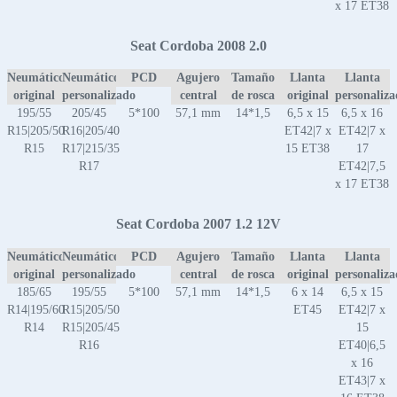
x 17 ET38
Seat Cordoba 2008 2.0
Neumático
Neumático
PCD
Agujero
Tamaño
Llanta
Llanta
original
personalizado
central
de rosca
original
personaliz
195/55
205/45
5*100
57,1 mm
14*1,5
6,5 x 15
6,5 x 16
R15|205/50
R16|205/40
ET42|7 x
ET42|7 x
R15
R17|215/35
15 ET38
17
R17
ET42|7,5
x 17 ET38
Seat Cordoba 2007 1.2 12V
Neumático
Neumático
PCD
Agujero
Tamaño
Llanta
Llanta
original
personalizado
central
de rosca
original
personaliz
185/65
195/55
5*100
57,1 mm
14*1,5
6 x 14
6,5 x 15
R14|195/60
R15|205/50
ET45
ET42|7 x
R14
R15|205/45
15
R16
ET40|6,5
x 16
ET43|7 x