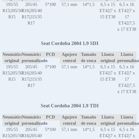
195/55
205/45
5*100
57,1 mm
14*1,5
6,5 x 15
6,5 x 16
R15|205/50
R16|205/40
ET42|7 x
ET42|7 x
R15
R17|215/35
15 ET38
17
R17
ET42|7,5
x 17 ET38
Seat Cordoba 2004 1.9 SDI
Neumático
Neumático
PCD
Agujero
Tamaño
Llanta
Llanta
original
personalizado
central
de rosca
original
personaliz
195/55
205/45
5*100
57,1 mm
14*1,5
6,5 x 15
6,5 x 16
R15|205/50
R16|205/40
ET42|7 x
ET42|7 x
R15
R17|215/35
15 ET38
17
R17
ET42|7,5
x 17 ET38
Seat Cordoba 2004 1.9 TDI
Neumático
Neumático
PCD
Agujero
Tamaño
Llanta
Llanta
original
personalizado
central
de rosca
original
personaliz
195/55
205/45
5*100
57,1 mm
14*1,5
6,5 x 15
6,5 x 16
R15|205/50
R16|205/40
ET42|7 x
ET42|7 x