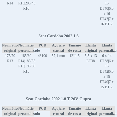
R14
R15|205/45
15
R16
ET40|6,5
x 16
ET43|7 x
16 ET38
Seat Cordoba 2002 1.6
Neumático
Neumático
PCD
Agujero
Tamaño
Llanta
Llanta
original
personalizado
central
de rosca
original
personaliz
175/70
185/60
4*100
57,1 mm
12*1,5
5,5 x 13
6 x 14
R13
R14|185/55
ET38
ET38|6 x
R15|195/50
15
R15
ET42|6,5
x 15
ET40|7 x
15 ET38
Seat Cordoba 2002 1.8 T 20V Cupra
Neumático
Neumático
PCD
Agujero
Tamaño
Llanta
Llanta
original
personalizado
central
de rosca
original
personaliz