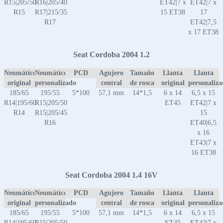
R15|205/50
R16|205/40
ET42|7 x
ET42|7 x
R15
R17|215/35
15 ET38
17
R17
ET42|7,5
x 17 ET38
Seat Cordoba 2004 1.2
Neumático
Neumático
PCD
Agujero
Tamaño
Llanta
Llanta
original
personalizado
central
de rosca
original
personaliz
185/65
195/55
5*100
57,1 mm
14*1,5
6 x 14
6,5 x 15
R14|195/60
R15|205/50
ET45
ET42|7 x
R14
R15|205/45
15
R16
ET40|6,5
x 16
ET43|7 x
16 ET38
Seat Cordoba 2004 1.4 16V
Neumático
Neumático
PCD
Agujero
Tamaño
Llanta
Llanta
original
personalizado
central
de rosca
original
personaliz
185/65
195/55
5*100
57,1 mm
14*1,5
6 x 14
6,5 x 15
R14|195/60
R15|205/50
ET45
ET42|7 x