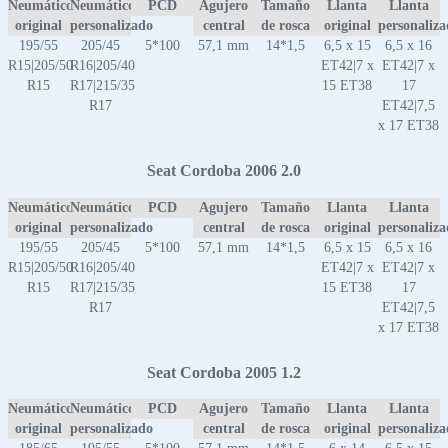
Neumático
Neumático
PCD
Agujero
Tamaño
Llanta
Llanta
original
personalizado
central
de rosca
original
personaliz
195/55
205/45
5*100
57,1 mm
14*1,5
6,5 x 15
6,5 x 16
R15|205/50
R16|205/40
ET42|7 x
ET42|7 x
R15
R17|215/35
15 ET38
17
R17
ET42|7,5
x 17 ET38
Seat Cordoba 2006 2.0
Neumático
Neumático
PCD
Agujero
Tamaño
Llanta
Llanta
original
personalizado
central
de rosca
original
personaliz
195/55
205/45
5*100
57,1 mm
14*1,5
6,5 x 15
6,5 x 16
R15|205/50
R16|205/40
ET42|7 x
ET42|7 x
R15
R17|215/35
15 ET38
17
R17
ET42|7,5
x 17 ET38
Seat Cordoba 2005 1.2
Neumático
Neumático
PCD
Agujero
Tamaño
Llanta
Llanta
original
personalizado
central
de rosca
original
personaliz