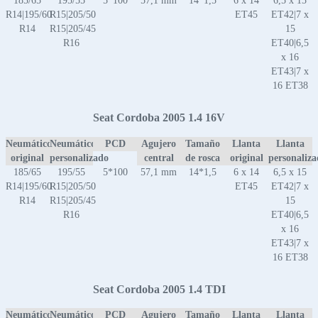
185/65
195/55
5*100
57,1 mm
14*1,5
6 x 14
6,5 x 15
R14|195/60
R15|205/50
ET45
ET42|7 x
R14
R15|205/45
15
R16
ET40|6,5
x 16
ET43|7 x
16 ET38
Seat Cordoba 2005 1.4 16V
Neumático
Neumático
PCD
Agujero
Tamaño
Llanta
Llanta
original
personalizado
central
de rosca
original
personaliz
185/65
195/55
5*100
57,1 mm
14*1,5
6 x 14
6,5 x 15
R14|195/60
R15|205/50
ET45
ET42|7 x
R14
R15|205/45
15
R16
ET40|6,5
x 16
ET43|7 x
16 ET38
Seat Cordoba 2005 1.4 TDI
Neumático
Neumático
PCD
Agujero
Tamaño
Llanta
Llanta