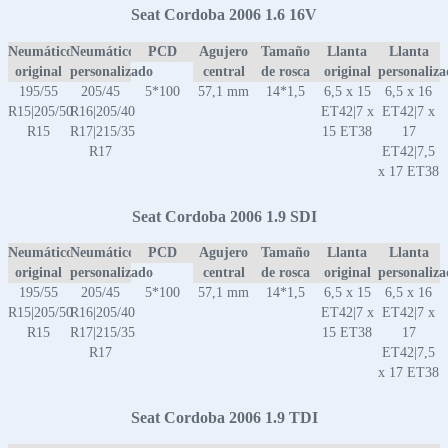
Seat Cordoba 2006 1.6 16V
Neumático
Neumático
PCD
Agujero
Tamaño
Llanta
Llanta
original
personalizado
central
de rosca
original
personaliz
195/55
205/45
5*100
57,1 mm
14*1,5
6,5 x 15
6,5 x 16
R15|205/50
R16|205/40
ET42|7 x
ET42|7 x
R15
R17|215/35
15 ET38
17
R17
ET42|7,5
x 17 ET38
Seat Cordoba 2006 1.9 SDI
Neumático
Neumático
PCD
Agujero
Tamaño
Llanta
Llanta
original
personalizado
central
de rosca
original
personaliz
195/55
205/45
5*100
57,1 mm
14*1,5
6,5 x 15
6,5 x 16
R15|205/50
R16|205/40
ET42|7 x
ET42|7 x
R15
R17|215/35
15 ET38
17
R17
ET42|7,5
x 17 ET38
Seat Cordoba 2006 1.9 TDI