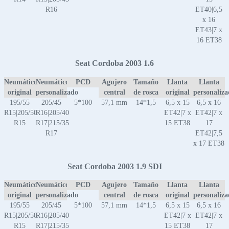
R16
ET40|6,5
x 16
ET43|7 x
16 ET38
Seat Cordoba 2003 1.6
Neumático
Neumático
PCD
Agujero
Tamaño
Llanta
Llanta
original
personalizado
central
de rosca
original
personaliz
195/55
205/45
5*100
57,1 mm
14*1,5
6,5 x 15
6,5 x 16
R15|205/50
R16|205/40
ET42|7 x
ET42|7 x
R15
R17|215/35
15 ET38
17
R17
ET42|7,5
x 17 ET38
Seat Cordoba 2003 1.9 SDI
Neumático
Neumático
PCD
Agujero
Tamaño
Llanta
Llanta
original
personalizado
central
de rosca
original
personaliz
195/55
205/45
5*100
57,1 mm
14*1,5
6,5 x 15
6,5 x 16
R15|205/50
R16|205/40
ET42|7 x
ET42|7 x
R15
R17|215/35
15 ET38
17