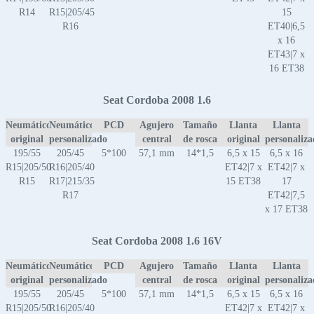
R14
R15|205/45
15
R16
ET40|6,5
x 16
ET43|7 x
16 ET38
Seat Cordoba 2008 1.6
Neumático
Neumático
PCD
Agujero
Tamaño
Llanta
Llanta
original
personalizado
central
de rosca
original
personaliz
195/55
205/45
5*100
57,1 mm
14*1,5
6,5 x 15
6,5 x 16
R15|205/50
R16|205/40
ET42|7 x
ET42|7 x
R15
R17|215/35
15 ET38
17
R17
ET42|7,5
x 17 ET38
Seat Cordoba 2008 1.6 16V
Neumático
Neumático
PCD
Agujero
Tamaño
Llanta
Llanta
original
personalizado
central
de rosca
original
personaliz
195/55
205/45
5*100
57,1 mm
14*1,5
6,5 x 15
6,5 x 16
R15|205/50
R16|205/40
ET42|7 x
ET42|7 x