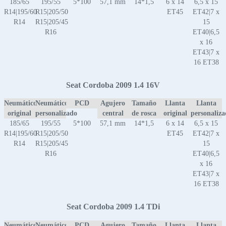
185/65
195/55
5*100
57,1 mm
14*1,5
6 x 14
6,5 x 15
R14|195/60
R15|205/50
ET45
ET42|7 x
R14
R15|205/45
15
R16
ET40|6,5
x 16
ET43|7 x
16 ET38
Seat Cordoba 2009 1.4 16V
Neumático
Neumático
PCD
Agujero
Tamaño
Llanta
Llanta
original
personalizado
central
de rosca
original
personaliz
185/65
195/55
5*100
57,1 mm
14*1,5
6 x 14
6,5 x 15
R14|195/60
R15|205/50
ET45
ET42|7 x
R14
R15|205/45
15
R16
ET40|6,5
x 16
ET43|7 x
16 ET38
Seat Cordoba 2009 1.4 TDi
Neumático
Neumático
PCD
Agujero
Tamaño
Llanta
Llanta