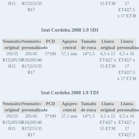
R15
R17|215/35
15 ET38
17
R17
ET42|7,5
x 17 ET38
Seat Cordoba 2008 1.9 SDI
Neumático
Neumático
PCD
Agujero
Tamaño
Llanta
Llanta
original
personalizado
central
de rosca
original
personaliz
195/55
205/45
5*100
57,1 mm
14*1,5
6,5 x 15
6,5 x 16
R15|205/50
R16|205/40
ET42|7 x
ET42|7 x
R15
R17|215/35
15 ET38
17
R17
ET42|7,5
x 17 ET38
Seat Cordoba 2008 1.9 TDI
Neumático
Neumático
PCD
Agujero
Tamaño
Llanta
Llanta
original
personalizado
central
de rosca
original
personaliz
195/55
205/45
5*100
57,1 mm
14*1,5
6,5 x 15
6,5 x 16
R15|205/50
R16|205/40
ET42|7 x
ET42|7 x
R15
R17|215/35
15 ET38
17
R17
ET42|7,5