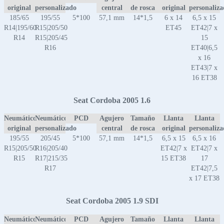
original
personalizado
central
de rosca
original
personaliz
185/65
195/55
5*100
57,1 mm
14*1,5
6 x 14
6,5 x 15
R14|195/60
R15|205/50
ET45
ET42|7 x
R14
R15|205/45
15
R16
ET40|6,5
x 16
ET43|7 x
16 ET38
Seat Cordoba 2005 1.6
Neumático
Neumático
PCD
Agujero
Tamaño
Llanta
Llanta
original
personalizado
central
de rosca
original
personaliz
195/55
205/45
5*100
57,1 mm
14*1,5
6,5 x 15
6,5 x 16
R15|205/50
R16|205/40
ET42|7 x
ET42|7 x
R15
R17|215/35
15 ET38
17
R17
ET42|7,5
x 17 ET38
Seat Cordoba 2005 1.9 SDI
Neumático
Neumático
PCD
Agujero
Tamaño
Llanta
Llanta