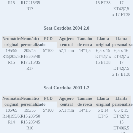
R15
R17|215/35
15 ET38
17
R17
ET42|7,5
x 17 ET38
Seat Cordoba 2004 2.0
Neumático
Neumático
PCD
Agujero
Tamaño
Llanta
Llanta
original
personalizado
central
de rosca
original
personaliz
195/55
205/45
5*100
57,1 mm
14*1,5
6,5 x 15
6,5 x 16
R15|205/50
R16|205/40
ET42|7 x
ET42|7 x
R15
R17|215/35
15 ET38
17
R17
ET42|7,5
x 17 ET38
Seat Cordoba 2003 1.2
Neumático
Neumático
PCD
Agujero
Tamaño
Llanta
Llanta
original
personalizado
central
de rosca
original
personaliz
185/65
195/55
5*100
57,1 mm
14*1,5
6 x 14
6,5 x 15
R14|195/60
R15|205/50
ET45
ET42|7 x
R14
R15|205/45
15
R16
ET40|6,5