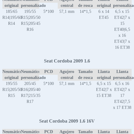
original
personalizado
central
de rosca
original
personaliz
185/65
195/55
5*100
57,1 mm
14*1,5
6 x 14
6,5 x 15
R14|195/60
R15|205/50
ET45
ET42|7 x
R14
R15|205/45
15
R16
ET40|6,5
x 16
ET43|7 x
16 ET38
Seat Cordoba 2009 1.6
Neumático
Neumático
PCD
Agujero
Tamaño
Llanta
Llanta
original
personalizado
central
de rosca
original
personaliz
195/55
205/45
5*100
57,1 mm
14*1,5
6,5 x 15
6,5 x 16
R15|205/50
R16|205/40
ET42|7 x
ET42|7 x
R15
R17|215/35
15 ET38
17
R17
ET42|7,5
x 17 ET38
Seat Cordoba 2009 1.6 16V
Neumático
Neumático
PCD
Agujero
Tamaño
Llanta
Llanta