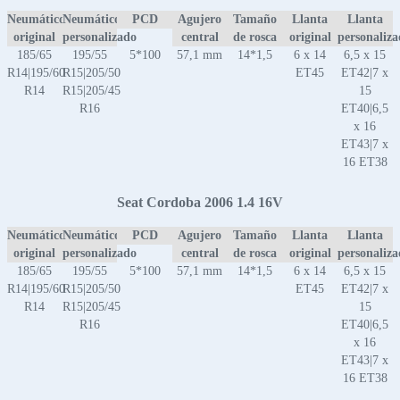
Neumático
Neumático
PCD
Agujero
Tamaño
Llanta
Llanta
original
personalizado
central
de rosca
original
personaliz
185/65
195/55
5*100
57,1 mm
14*1,5
6 x 14
6,5 x 15
R14|195/60
R15|205/50
ET45
ET42|7 x
R14
R15|205/45
15
R16
ET40|6,5
x 16
ET43|7 x
16 ET38
Seat Cordoba 2006 1.4 16V
Neumático
Neumático
PCD
Agujero
Tamaño
Llanta
Llanta
original
personalizado
central
de rosca
original
personaliz
185/65
195/55
5*100
57,1 mm
14*1,5
6 x 14
6,5 x 15
R14|195/60
R15|205/50
ET45
ET42|7 x
R14
R15|205/45
15
R16
ET40|6,5
x 16
ET43|7 x
16 ET38