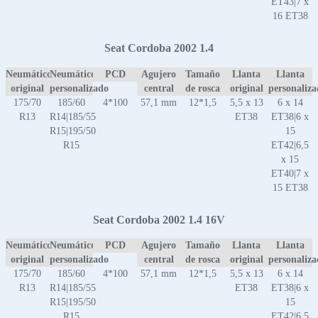
ET43|7 x
16 ET38
Seat Cordoba 2002 1.4
Neumático
Neumático
PCD
Agujero
Tamaño
Llanta
Llanta
original
personalizado
central
de rosca
original
personaliz
175/70
185/60
4*100
57,1 mm
12*1,5
5,5 x 13
6 x 14
R13
R14|185/55
ET38
ET38|6 x
R15|195/50
15
R15
ET42|6,5
x 15
ET40|7 x
15 ET38
Seat Cordoba 2002 1.4 16V
Neumático
Neumático
PCD
Agujero
Tamaño
Llanta
Llanta
original
personalizado
central
de rosca
original
personaliz
175/70
185/60
4*100
57,1 mm
12*1,5
5,5 x 13
6 x 14
R13
R14|185/55
ET38
ET38|6 x
R15|195/50
15
R15
ET42|6,5