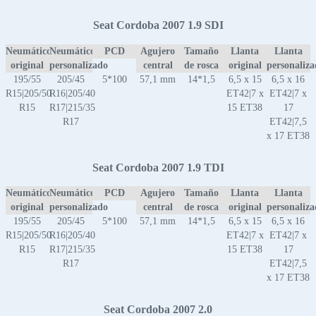
Seat Cordoba 2007 1.9 SDI
Neumático
Neumático
PCD
Agujero
Tamaño
Llanta
Llanta
original
personalizado
central
de rosca
original
personaliz
195/55
205/45
5*100
57,1 mm
14*1,5
6,5 x 15
6,5 x 16
R15|205/50
R16|205/40
ET42|7 x
ET42|7 x
R15
R17|215/35
15 ET38
17
R17
ET42|7,5
x 17 ET38
Seat Cordoba 2007 1.9 TDI
Neumático
Neumático
PCD
Agujero
Tamaño
Llanta
Llanta
original
personalizado
central
de rosca
original
personaliz
195/55
205/45
5*100
57,1 mm
14*1,5
6,5 x 15
6,5 x 16
R15|205/50
R16|205/40
ET42|7 x
ET42|7 x
R15
R17|215/35
15 ET38
17
R17
ET42|7,5
x 17 ET38
Seat Cordoba 2007 2.0