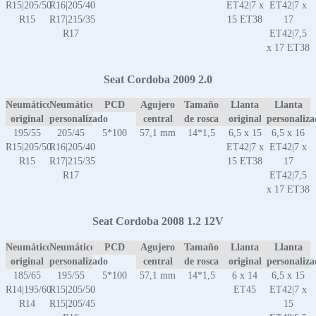
R15|205/50
R16|205/40
ET42|7 x
ET42|7 x
R15
R17|215/35
15 ET38
17
R17
ET42|7,5
x 17 ET38
Seat Cordoba 2009 2.0
Neumático
Neumático
PCD
Agujero
Tamaño
Llanta
Llanta
original
personalizado
central
de rosca
original
personaliz
195/55
205/45
5*100
57,1 mm
14*1,5
6,5 x 15
6,5 x 16
R15|205/50
R16|205/40
ET42|7 x
ET42|7 x
R15
R17|215/35
15 ET38
17
R17
ET42|7,5
x 17 ET38
Seat Cordoba 2008 1.2 12V
Neumático
Neumático
PCD
Agujero
Tamaño
Llanta
Llanta
original
personalizado
central
de rosca
original
personaliz
185/65
195/55
5*100
57,1 mm
14*1,5
6 x 14
6,5 x 15
R14|195/60
R15|205/50
ET45
ET42|7 x
R14
R15|205/45
15