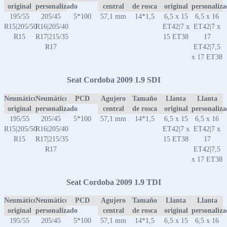
original
personalizado
central
de rosca
original
personaliz
195/55
205/45
5*100
57,1 mm
14*1,5
6,5 x 15
6,5 x 16
R15|205/50
R16|205/40
ET42|7 x
ET42|7 x
R15
R17|215/35
15 ET38
17
R17
ET42|7,5
x 17 ET38
Seat Cordoba 2009 1.9 SDI
Neumático
Neumático
PCD
Agujero
Tamaño
Llanta
Llanta
original
personalizado
central
de rosca
original
personaliz
195/55
205/45
5*100
57,1 mm
14*1,5
6,5 x 15
6,5 x 16
R15|205/50
R16|205/40
ET42|7 x
ET42|7 x
R15
R17|215/35
15 ET38
17
R17
ET42|7,5
x 17 ET38
Seat Cordoba 2009 1.9 TDI
Neumático
Neumático
PCD
Agujero
Tamaño
Llanta
Llanta
original
personalizado
central
de rosca
original
personaliz
195/55
205/45
5*100
57,1 mm
14*1,5
6,5 x 15
6,5 x 16