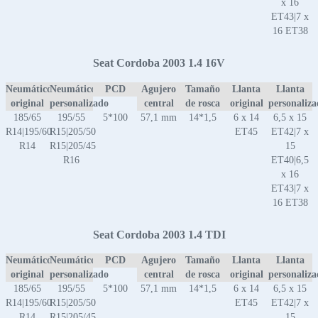
x 16
ET43|7 x
16 ET38
Seat Cordoba 2003 1.4 16V
Neumático
Neumático
PCD
Agujero
Tamaño
Llanta
Llanta
original
personalizado
central
de rosca
original
personaliz
185/65
195/55
5*100
57,1 mm
14*1,5
6 x 14
6,5 x 15
R14|195/60
R15|205/50
ET45
ET42|7 x
R14
R15|205/45
15
R16
ET40|6,5
x 16
ET43|7 x
16 ET38
Seat Cordoba 2003 1.4 TDI
Neumático
Neumático
PCD
Agujero
Tamaño
Llanta
Llanta
original
personalizado
central
de rosca
original
personaliz
185/65
195/55
5*100
57,1 mm
14*1,5
6 x 14
6,5 x 15
R14|195/60
R15|205/50
ET45
ET42|7 x
R14
R15|205/45
15