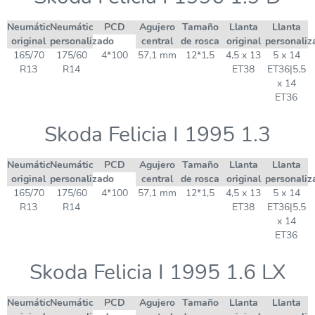
Neumático
Neumático
PCD
Agujero
Tamaño
Llanta
Llanta
original
personalizado
central
de rosca
original
personaliz
165/70
175/60
4*100
57,1 mm
12*1,5
4,5 x 13
5 x 14
R13
R14
ET38
ET36|5,5
x 14
ET36
Skoda Felicia I 1995 1.3
Neumático
Neumático
PCD
Agujero
Tamaño
Llanta
Llanta
original
personalizado
central
de rosca
original
personaliz
165/70
175/60
4*100
57,1 mm
12*1,5
4,5 x 13
5 x 14
R13
R14
ET38
ET36|5,5
x 14
ET36
Skoda Felicia I 1995 1.6 LX
Neumático
Neumático
PCD
Agujero
Tamaño
Llanta
Llanta