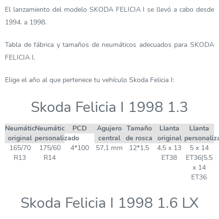
El lanzamiento del modelo SKODA FELICIA I se llevó a cabo desde
1994. a 1998.
Tabla de fábrica y tamaños de neumáticos adecuados para SKODA
FELICIA I.
Elige el año al que pertenece tu vehículo Skoda Felicia I:
Skoda Felicia I 1998 1.3
Neumático
Neumático
PCD
Agujero
Tamaño
Llanta
Llanta
original
personalizado
central
de rosca
original
personaliz
165/70
175/60
4*100
57,1 mm
12*1,5
4,5 x 13
5 x 14
R13
R14
ET38
ET36|5,5
x 14
ET36
Skoda Felicia I 1998 1.6 LX