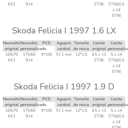
R13
R14
ET38
ET36|5,5
x 14
ET36
Skoda Felicia I 1997 1.6 LX
Neumático
Neumático
PCD
Agujero
Tamaño
Llanta
Llanta
original
personalizado
central
de rosca
original
personaliz
165/70
175/60
4*100
57,1 mm
12*1,5
4,5 x 13
5 x 14
R13
R14
ET38
ET36|5,5
x 14
ET36
Skoda Felicia I 1997 1.9 D
Neumático
Neumático
PCD
Agujero
Tamaño
Llanta
Llanta
original
personalizado
central
de rosca
original
personaliz
165/70
175/60
4*100
57,1 mm
12*1,5
4,5 x 13
5 x 14
R13
R14
ET38
ET36|5,5
x 14
ET36