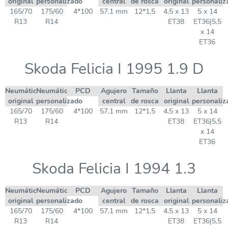
original
personalizado
central
de rosca
original
personaliz
165/70
175/60
4*100
57,1 mm
12*1,5
4,5 x 13
5 x 14
R13
R14
ET38
ET36|5,5
x 14
ET36
Skoda Felicia I 1995 1.9 D
Neumático
Neumático
PCD
Agujero
Tamaño
Llanta
Llanta
original
personalizado
central
de rosca
original
personaliz
165/70
175/60
4*100
57,1 mm
12*1,5
4,5 x 13
5 x 14
R13
R14
ET38
ET36|5,5
x 14
ET36
Skoda Felicia I 1994 1.3
Neumático
Neumático
PCD
Agujero
Tamaño
Llanta
Llanta
original
personalizado
central
de rosca
original
personaliz
165/70
175/60
4*100
57,1 mm
12*1,5
4,5 x 13
5 x 14
R13
R14
ET38
ET36|5,5