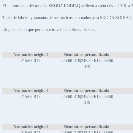
El lanzamiento del modelo SKODA KODIAQ se llevó a cabo desde 2016. a 
Tabla de fábrica y tamaños de neumáticos adecuados para SKODA KODIAQ.
Elige el año al que pertenece tu vehículo Skoda Kodiaq:
Neumático original
Neumático personalizado
215/65 R17
225/60 R18|245/50 R18|235/50
R19
Neumático original
Neumático personalizado
215/65 R17
225/60 R18|245/50 R18|235/50
R19
Neumático original
Neumático personalizado
215/65 R17
225/60 R18|245/50 R18|235/50