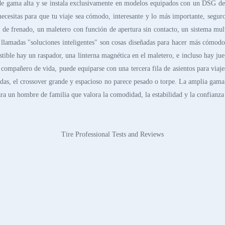
a de gama alta y se instala exclusivamente en modelos equipados con un DSG de 
 necesitas para que tu viaje sea cómodo, interesante y lo más importante, seg
ía de frenado, un maletero con función de apertura sin contacto, un sistema m
s llamadas "soluciones inteligentes" son cosas diseñadas para hacer más cómodo
tible hay un raspador, una linterna magnética en el maletero, e incluso hay ju
 compañero de vida, puede equiparse con una tercera fila de asientos para viaje
rápidas, el crossover grande y espacioso no parece pesado o torpe. La amplia ga
a un hombre de familia que valora la comodidad, la estabilidad y la confianza 
Tire Professional Tests and Reviews