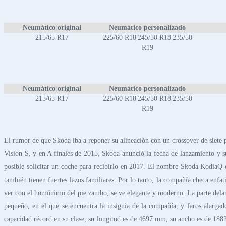
Neumático original
Neumático personalizado
215/65 R17
225/60 R18|245/50 R18|235/50
R19
Neumático original
Neumático personalizado
215/65 R17
225/60 R18|245/50 R18|235/50
R19
El rumor de que Skoda iba a reponer su alineación con un crossover de siete 
Vision S, y en A finales de 2015, Skoda anunció la fecha de lanzamiento y s
posible solicitar un coche para recibirlo en 2017. El nombre Skoda KodiaQ e
también tienen fuertes lazos familiares. Por lo tanto, la compañía checa enf
ver con el homónimo del pie zambo, se ve elegante y moderno. La parte delanter
pequeño, en el que se encuentra la insignia de la compañía, y faros alarga
capacidad récord en su clase, su longitud es de 4697 mm, su ancho es de 188