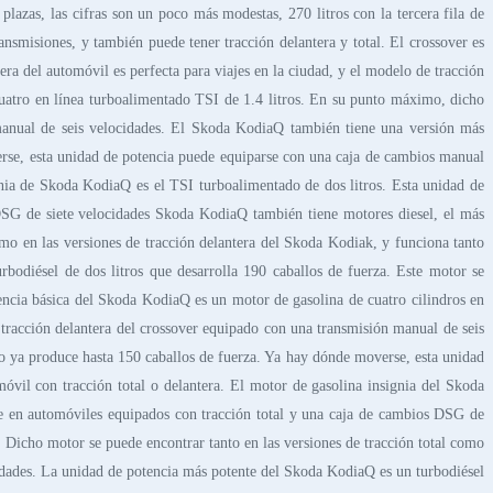
 plazas, las cifras son un poco más modestas, 270 litros con la tercera fila de
ransmisiones, y también puede tener tracción delantera y total. El crossover es
a del automóvil es perfecta para viajes en la ciudad, y el modelo de tracción
cuatro en línea turboalimentado TSI de 1.4 litros. En su punto máximo, dicho
n manual de seis velocidades. El Skoda KodiaQ también tiene una versión más
erse, esta unidad de potencia puede equiparse con una caja de cambios manual
gnia de Skoda KodiaQ es el TSI turboalimentado de dos litros. Esta unidad de
 DSG de siete velocidades Skoda KodiaQ también tiene motores diesel, el más
como en las versiones de tracción delantera del Skoda Kodiak, y funciona tanto
odiésel de dos litros que desarrolla 190 caballos de fuerza. Este motor se
encia básica del Skoda KodiaQ es un motor de gasolina de cuatro cilindros en
 tracción delantera del crossover equipado con una transmisión manual de seis
o ya produce hasta 150 caballos de fuerza. Ya hay dónde moverse, esta unidad
vil con tracción total o delantera. El motor de gasolina insignia del Skoda
te en automóviles equipados con tracción total y una caja de cambios DSG de
. Dicho motor se puede encontrar tanto en las versiones de tracción total como
idades. La unidad de potencia más potente del Skoda KodiaQ es un turbodiésel