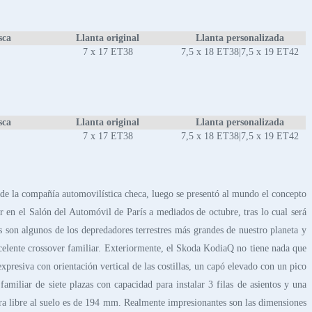
sca
Llanta original
Llanta personalizada
7 x 17 ET38
7,5 x 18 ET38|7,5 x 19 ET42
sca
Llanta original
Llanta personalizada
7 x 17 ET38
7,5 x 18 ET38|7,5 x 19 ET42
 de la compañía automovilística checa, luego se presentó al mundo el concepto
 en el Salón del Automóvil de París a mediados de octubre, tras lo cual será
 son algunos de los depredadores terrestres más grandes de nuestro planeta y
xcelente crossover familiar. Exteriormente, el Skoda KodiaQ no tiene nada que
xpresiva con orientación vertical de las costillas, un capó elevado con un pico
iliar de siete plazas con capacidad para instalar 3 filas de asientos y una
ra libre al suelo es de 194 mm. Realmente impresionantes son las dimensiones