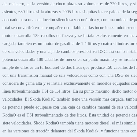
del maletero, en la versión de cinco plazas su volumen es de 720 litros, y si 
asientos, 630 litros si la abrazas y 2005 litros si quitas los respaldos de la
adecuado para una conducción silenciosa y económica y, con una unidad de pot
total se convertirá en un compañero confiable en las incursiones todoterren
motor desarrolla 125 caballos de fuerza y se instala exclusivamente en las
cargada, también es un motor de gasolina de 1.4 litros y cuatro cilindros t
de seis velocidades y una caja de cambios preselectiva DSG, así como instal
potencia desarrolla 180 caballos de fuerza en su punto máximo y se instala
simple de ellos es un turbodiésel de dos litros que produce 150 caballos de f
con una transmisión manual de seis velocidades como con una DSG de siete 
considera de gama alta y se instala exclusivamente en modelos equipados con
línea turboalimentado TSI de 1.4 litros. En su punto máximo, dicho motor des
velocidades. El Skoda KodiaQ también tiene una versión más cargada, también
de potencia puede equiparse con una caja de cambios manual de seis velocid
KodiaQ es el TSI turboalimentado de dos litros. Esta unidad de potencia de
siete velocidades. Skoda KodiaQ también tiene motores diesel, el más simple d
en las versiones de tracción delantera del Skoda Kodiak, y funciona tanto c