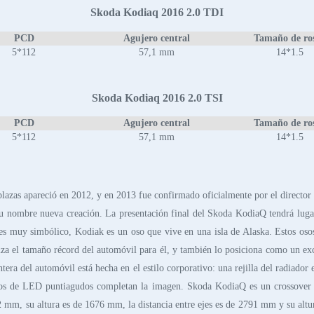
Skoda Kodiaq 2016 2.0 TDI
PCD
Agujero central
Tamaño de ro
5*112
57,1 mm
14*1.5
Skoda Kodiaq 2016 2.0 TSI
PCD
Agujero central
Tamaño de ro
5*112
57,1 mm
14*1.5
plazas apareció en 2012, y en 2013 fue confirmado oficialmente por el director
u nombre nueva creación. La presentación final del Skoda KodiaQ tendrá lugar
s muy simbólico, Kodiak es un oso que vive en una isla de Alaska. Estos osos
atiza el tamaño récord del automóvil para él, y también lo posiciona como un e
a del automóvil está hecha en el estilo corporativo: una rejilla del radiador e
dos de LED puntiagudos completan la imagen. Skoda KodiaQ es un crossover fam
2 mm, su altura es de 1676 mm, la distancia entre ejes es de 2791 mm y su altu