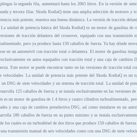
pliegas la segunda fila, aumentará hasta los 2065 litros. En la versión de siete
 segunda y tercera filas. Skoda KodiaQ tiene una amplia selección de motores y t
encia más potente, muestra una buena dinámica. La versión de tracción delanter
o. La unidad de potencia básica del Skoda KodiaQ es un motor de gasolina de 
 versiones de tracción delantera del crossover, equipado con una transmisió
urboalimentado, pero ya produce hasta 150 caballos de fuerza. Ya hay dónde mov
arse en un automóvil con tracción total o delantera. El motor de gasolina insi
 exclusivamente en autos equipados con tracción total y una caja de cambios
uerza. Este motor se puede encontrar tanto en las versiones de tracción total 
velocidades. La unidad de potencia más potente del Skoda KodiaQ es un turb
 un DSG de siete velocidades y un sistema de tracción total. La unidad de pot
arrolla 125 caballos de fuerza y se instala exclusivamente en las versiones de
 es un motor de gasolina de 1.4 litros y cuatro cilindros turboalimentado, per
ades y una caja de cambios preselectiva DSG, así como instalarse en un automó
sarrolla 180 caballos de fuerza en su punto máximo y se instala exclusivamen
e los cuales es un turbodiésel de dos litros que produce 150 caballos de fuerza
on una transmisión manual de seis velocidades como con una DSG de siete veloc