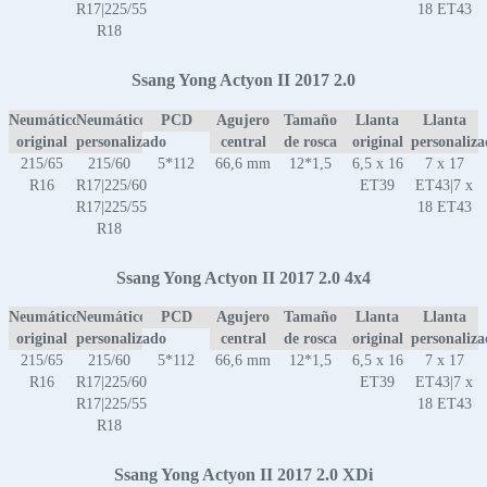
R17|225/55
18 ET43
R18
Ssang Yong Actyon II 2017 2.0
Neumático
Neumático
PCD
Agujero
Tamaño
Llanta
Llanta
original
personalizado
central
de rosca
original
personaliz
215/65
215/60
5*112
66,6 mm
12*1,5
6,5 x 16
7 x 17
R16
R17|225/60
ET39
ET43|7 x
R17|225/55
18 ET43
R18
Ssang Yong Actyon II 2017 2.0 4x4
Neumático
Neumático
PCD
Agujero
Tamaño
Llanta
Llanta
original
personalizado
central
de rosca
original
personaliz
215/65
215/60
5*112
66,6 mm
12*1,5
6,5 x 16
7 x 17
R16
R17|225/60
ET39
ET43|7 x
R17|225/55
18 ET43
R18
Ssang Yong Actyon II 2017 2.0 XDi