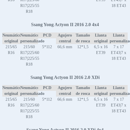
R17|225/55
18 ET43
R18
Ssang Yong Actyon II 2016 2.0 4x4
Neumático
Neumático
PCD
Agujero
Tamaño
Llanta
Llanta
original
personalizado
central
de rosca
original
personaliz
215/65
215/60
5*112
66,6 mm
12*1,5
6,5 x 16
7 x 17
R16
R17|225/60
ET39
ET43|7 x
R17|225/55
18 ET43
R18
Ssang Yong Actyon II 2016 2.0 XDi
Neumático
Neumático
PCD
Agujero
Tamaño
Llanta
Llanta
original
personalizado
central
de rosca
original
personaliz
215/65
215/60
5*112
66,6 mm
12*1,5
6,5 x 16
7 x 17
R16
R17|225/60
ET39
ET43|7 x
R17|225/55
18 ET43
R18
Ssang Yong Actyon II 2016 2.0 XDi 4x4