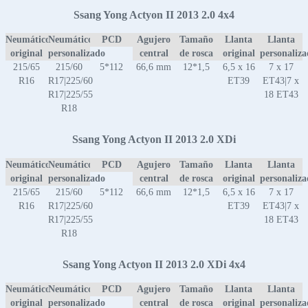
Ssang Yong Actyon II 2013 2.0 4x4
Neumático
Neumático
PCD
Agujero
Tamaño
Llanta
Llanta
original
personalizado
central
de rosca
original
personaliz
215/65
215/60
5*112
66,6 mm
12*1,5
6,5 x 16
7 x 17
R16
R17|225/60
ET39
ET43|7 x
R17|225/55
18 ET43
R18
Ssang Yong Actyon II 2013 2.0 XDi
Neumático
Neumático
PCD
Agujero
Tamaño
Llanta
Llanta
original
personalizado
central
de rosca
original
personaliz
215/65
215/60
5*112
66,6 mm
12*1,5
6,5 x 16
7 x 17
R16
R17|225/60
ET39
ET43|7 x
R17|225/55
18 ET43
R18
Ssang Yong Actyon II 2013 2.0 XDi 4x4
Neumático
Neumático
PCD
Agujero
Tamaño
Llanta
Llanta
original
personalizado
central
de rosca
original
personaliz