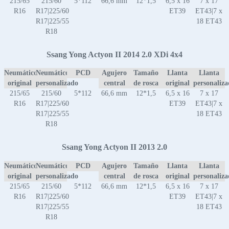
215/65
215/60
5*112
66,6 mm
12*1,5
6,5 x 16
7 x 17
R16
R17|225/60
ET39
ET43|7 x
R17|225/55
18 ET43
R18
Ssang Yong Actyon II 2014 2.0 XDi 4x4
Neumático
Neumático
PCD
Agujero
Tamaño
Llanta
Llanta
original
personalizado
central
de rosca
original
personaliz
215/65
215/60
5*112
66,6 mm
12*1,5
6,5 x 16
7 x 17
R16
R17|225/60
ET39
ET43|7 x
R17|225/55
18 ET43
R18
Ssang Yong Actyon II 2013 2.0
Neumático
Neumático
PCD
Agujero
Tamaño
Llanta
Llanta
original
personalizado
central
de rosca
original
personaliz
215/65
215/60
5*112
66,6 mm
12*1,5
6,5 x 16
7 x 17
R16
R17|225/60
ET39
ET43|7 x
R17|225/55
18 ET43
R18