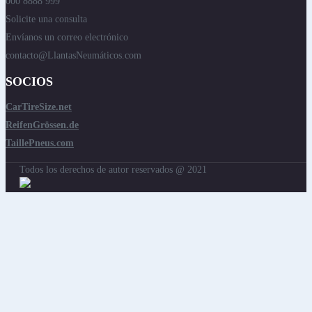
000 8888 999
Solicite una consulta
Envíanos un correo electrónico
contacto@LlantasNeumáticos.com
SOCIOS
CarTireSize.net
ReifenGrössen.de
TaillePneus.com
Todos los derechos de autor reservados @ 2021