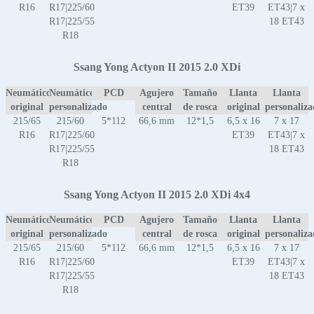
R16
R17|225/60
ET39
ET43|7 x
R17|225/55
18 ET43
R18
Ssang Yong Actyon II 2015 2.0 XDi
Neumático
Neumático
PCD
Agujero
Tamaño
Llanta
Llanta
original
personalizado
central
de rosca
original
personaliz
215/65
215/60
5*112
66,6 mm
12*1,5
6,5 x 16
7 x 17
R16
R17|225/60
ET39
ET43|7 x
R17|225/55
18 ET43
R18
Ssang Yong Actyon II 2015 2.0 XDi 4x4
Neumático
Neumático
PCD
Agujero
Tamaño
Llanta
Llanta
original
personalizado
central
de rosca
original
personaliz
215/65
215/60
5*112
66,6 mm
12*1,5
6,5 x 16
7 x 17
R16
R17|225/60
ET39
ET43|7 x
R17|225/55
18 ET43
R18