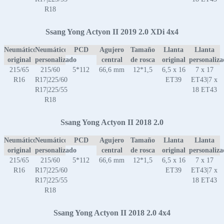
R18
Ssang Yong Actyon II 2019 2.0 XDi 4x4
Neumático
Neumático
PCD
Agujero
Tamaño
Llanta
Llanta
original
personalizado
central
de rosca
original
personaliz
215/65
215/60
5*112
66,6 mm
12*1,5
6,5 x 16
7 x 17
R16
R17|225/60
ET39
ET43|7 x
R17|225/55
18 ET43
R18
Ssang Yong Actyon II 2018 2.0
Neumático
Neumático
PCD
Agujero
Tamaño
Llanta
Llanta
original
personalizado
central
de rosca
original
personaliz
215/65
215/60
5*112
66,6 mm
12*1,5
6,5 x 16
7 x 17
R16
R17|225/60
ET39
ET43|7 x
R17|225/55
18 ET43
R18
Ssang Yong Actyon II 2018 2.0 4x4