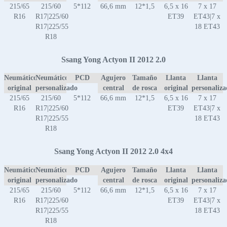
215/65
215/60
5*112
66,6 mm
12*1,5
6,5 x 16
7 x 17
R16
R17|225/60
ET39
ET43|7 x
R17|225/55
18 ET43
R18
Ssang Yong Actyon II 2012 2.0
Neumático
Neumático
PCD
Agujero
Tamaño
Llanta
Llanta
original
personalizado
central
de rosca
original
personaliz
215/65
215/60
5*112
66,6 mm
12*1,5
6,5 x 16
7 x 17
R16
R17|225/60
ET39
ET43|7 x
R17|225/55
18 ET43
R18
Ssang Yong Actyon II 2012 2.0 4x4
Neumático
Neumático
PCD
Agujero
Tamaño
Llanta
Llanta
original
personalizado
central
de rosca
original
personaliz
215/65
215/60
5*112
66,6 mm
12*1,5
6,5 x 16
7 x 17
R16
R17|225/60
ET39
ET43|7 x
R17|225/55
18 ET43
R18