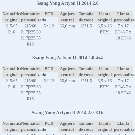
Ssang Yong Actyon II 2014 2.0
Neumático
Neumático
PCD
Agujero
Tamaño
Llanta
Llanta
original
personalizado
central
de rosca
original
personaliz
215/65
215/60
5*112
66,6 mm
12*1,5
6,5 x 16
7 x 17
R16
R17|225/60
ET39
ET43|7 x
R17|225/55
18 ET43
R18
Ssang Yong Actyon II 2014 2.0 4x4
Neumático
Neumático
PCD
Agujero
Tamaño
Llanta
Llanta
original
personalizado
central
de rosca
original
personaliz
215/65
215/60
5*112
66,6 mm
12*1,5
6,5 x 16
7 x 17
R16
R17|225/60
ET39
ET43|7 x
R17|225/55
18 ET43
R18
Ssang Yong Actyon II 2014 2.0 XDi
Neumático
Neumático
PCD
Agujero
Tamaño
Llanta
Llanta
original
personalizado
central
de rosca
original
personaliz