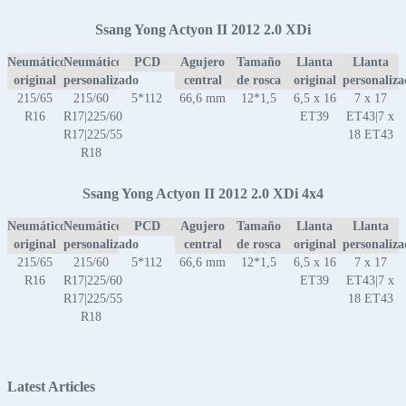
Ssang Yong Actyon II 2012 2.0 XDi
Neumático
Neumático
PCD
Agujero
Tamaño
Llanta
Llanta
original
personalizado
central
de rosca
original
personaliz
215/65
215/60
5*112
66,6 mm
12*1,5
6,5 x 16
7 x 17
R16
R17|225/60
ET39
ET43|7 x
R17|225/55
18 ET43
R18
Ssang Yong Actyon II 2012 2.0 XDi 4x4
Neumático
Neumático
PCD
Agujero
Tamaño
Llanta
Llanta
original
personalizado
central
de rosca
original
personaliz
215/65
215/60
5*112
66,6 mm
12*1,5
6,5 x 16
7 x 17
R16
R17|225/60
ET39
ET43|7 x
R17|225/55
18 ET43
R18
Latest Articles