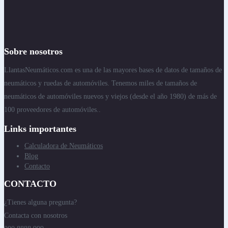
Sobre nosotros
LlantasNeumáticos.com es una de las mayores bases de datos de tamaños de
neumáticos y ruedas de automóviles. Tenemos miles de tamaños de
neumáticos de automóviles nuevos y viejos (desde el año 1980) de más de
100 proveedores de automóviles..
Links importantes
Calculadora de Neumáticos
Blog
Contacto
CONTACTO
¿Tienes alguna pregunta?
Contacta con nosotros