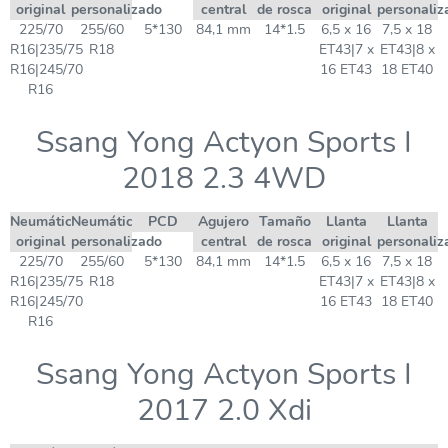
original
personalizado
central
de rosca
original
personaliz
225/70
255/60
5*130
84,1 mm
14*1.5
6,5 x 16
7,5 x 18
R16|235/75
R18
ET43|7 x
ET43|8 x
R16|245/70
16 ET43
18 ET40
R16
Ssang Yong Actyon Sports I
2018 2.3 4WD
Neumático
Neumático
PCD
Agujero
Tamaño
Llanta
Llanta
original
personalizado
central
de rosca
original
personaliz
225/70
255/60
5*130
84,1 mm
14*1.5
6,5 x 16
7,5 x 18
R16|235/75
R18
ET43|7 x
ET43|8 x
R16|245/70
16 ET43
18 ET40
R16
Ssang Yong Actyon Sports I
2017 2.0 Xdi