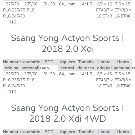
225/70
255/60
5*130
84,1 mm
14*1.5
6,5 x 16
7,5 x 18
R16|235/75
R18
ET43|7 x
ET43|8 x
R16|245/70
16 ET43
18 ET40
R16
Ssang Yong Actyon Sports I
2018 2.0 Xdi
Neumático
Neumático
PCD
Agujero
Tamaño
Llanta
Llanta
original
personalizado
central
de rosca
original
personaliz
225/70
255/60
5*130
84,1 mm
14*1.5
6,5 x 16
7,5 x 18
R16|235/75
R18
ET43|7 x
ET43|8 x
R16|245/70
16 ET43
18 ET40
R16
Ssang Yong Actyon Sports I
2018 2.0 Xdi 4WD
Neumático
Neumático
PCD
Agujero
Tamaño
Llanta
Llanta