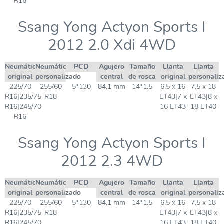
R16
Ssang Yong Actyon Sports I
2012 2.0 Xdi 4WD
Neumático
Neumático
PCD
Agujero
Tamaño
Llanta
Llanta
original
personalizado
central
de rosca
original
personaliz
225/70
255/60
5*130
84,1 mm
14*1.5
6,5 x 16
7,5 x 18
R16|235/75
R18
ET43|7 x
ET43|8 x
R16|245/70
16 ET43
18 ET40
R16
Ssang Yong Actyon Sports I
2012 2.3 4WD
Neumático
Neumático
PCD
Agujero
Tamaño
Llanta
Llanta
original
personalizado
central
de rosca
original
personaliz
225/70
255/60
5*130
84,1 mm
14*1.5
6,5 x 16
7,5 x 18
R16|235/75
R18
ET43|7 x
ET43|8 x
R16|245/70
16 ET43
18 ET40