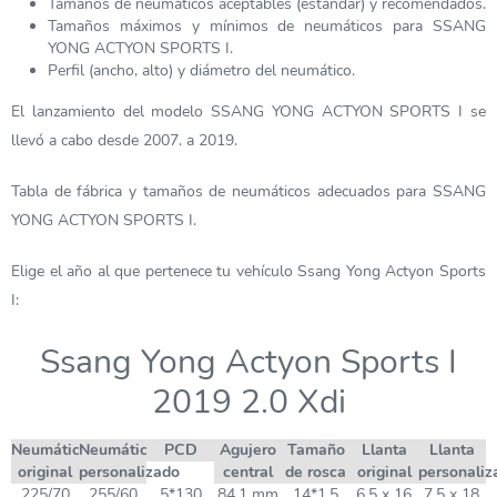
Tamaños de neumáticos aceptables (estándar) y recomendados.
Tamaños máximos y mínimos de neumáticos para SSANG
YONG ACTYON SPORTS I.
Perfil (ancho, alto) y diámetro del neumático.
El lanzamiento del modelo SSANG YONG ACTYON SPORTS I se
llevó a cabo desde 2007. a 2019.
Tabla de fábrica y tamaños de neumáticos adecuados para SSANG
YONG ACTYON SPORTS I.
Elige el año al que pertenece tu vehículo Ssang Yong Actyon Sports
I:
Ssang Yong Actyon Sports I
2019 2.0 Xdi
Neumático
Neumático
PCD
Agujero
Tamaño
Llanta
Llanta
original
personalizado
central
de rosca
original
personaliz
225/70
255/60
5*130
84,1 mm
14*1.5
6,5 x 16
7,5 x 18