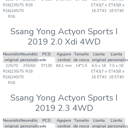
R16|235/75
R18
ET43|7 x
ET43|8 x
R16|245/70
16 ET43
18 ET40
R16
Ssang Yong Actyon Sports I
2019 2.0 Xdi 4WD
Neumático
Neumático
PCD
Agujero
Tamaño
Llanta
Llanta
original
personalizado
central
de rosca
original
personaliz
225/70
255/60
5*130
84,1 mm
14*1.5
6,5 x 16
7,5 x 18
R16|235/75
R18
ET43|7 x
ET43|8 x
R16|245/70
16 ET43
18 ET40
R16
Ssang Yong Actyon Sports I
2019 2.3 4WD
Neumático
Neumático
PCD
Agujero
Tamaño
Llanta
Llanta
original
personalizado
central
de rosca
original
personaliz