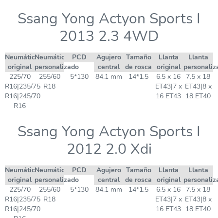
Ssang Yong Actyon Sports I
2013 2.3 4WD
Neumático
Neumático
PCD
Agujero
Tamaño
Llanta
Llanta
original
personalizado
central
de rosca
original
personaliz
225/70
255/60
5*130
84,1 mm
14*1.5
6,5 x 16
7,5 x 18
R16|235/75
R18
ET43|7 x
ET43|8 x
R16|245/70
16 ET43
18 ET40
R16
Ssang Yong Actyon Sports I
2012 2.0 Xdi
Neumático
Neumático
PCD
Agujero
Tamaño
Llanta
Llanta
original
personalizado
central
de rosca
original
personaliz
225/70
255/60
5*130
84,1 mm
14*1.5
6,5 x 16
7,5 x 18
R16|235/75
R18
ET43|7 x
ET43|8 x
R16|245/70
16 ET43
18 ET40