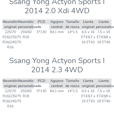
Ssang Yong Actyon Sports I
2014 2.0 Xdi 4WD
Neumático
Neumático
PCD
Agujero
Tamaño
Llanta
Llanta
original
personalizado
central
de rosca
original
personaliz
225/70
255/60
5*130
84,1 mm
14*1.5
6,5 x 16
7,5 x 18
R16|235/75
R18
ET43|7 x
ET43|8 x
R16|245/70
16 ET43
18 ET40
R16
Ssang Yong Actyon Sports I
2014 2.3 4WD
Neumático
Neumático
PCD
Agujero
Tamaño
Llanta
Llanta
original
personalizado
central
de rosca
original
personaliz
225/70
255/60
5*130
84,1 mm
14*1.5
6,5 x 16
7,5 x 18
R16|235/75
R18
ET43|7 x
ET43|8 x
R16|245/70
16 ET43
18 ET40
R16