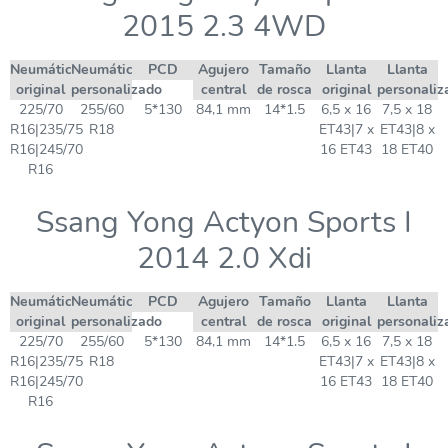
2015 2.3 4WD
Neumático
Neumático
PCD
Agujero
Tamaño
Llanta
Llanta
original
personalizado
central
de rosca
original
personaliz
225/70
255/60
5*130
84,1 mm
14*1.5
6,5 x 16
7,5 x 18
R16|235/75
R18
ET43|7 x
ET43|8 x
R16|245/70
16 ET43
18 ET40
R16
Ssang Yong Actyon Sports I
2014 2.0 Xdi
Neumático
Neumático
PCD
Agujero
Tamaño
Llanta
Llanta
original
personalizado
central
de rosca
original
personaliz
225/70
255/60
5*130
84,1 mm
14*1.5
6,5 x 16
7,5 x 18
R16|235/75
R18
ET43|7 x
ET43|8 x
R16|245/70
16 ET43
18 ET40
R16