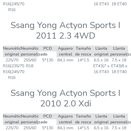
R16|245/70
16 ET43
18 ET40
R16
Ssang Yong Actyon Sports I
2011 2.3 4WD
Neumático
Neumático
PCD
Agujero
Tamaño
Llanta
Llanta
original
personalizado
central
de rosca
original
personaliz
225/70
255/60
5*130
84,1 mm
14*1.5
6,5 x 16
7,5 x 18
R16|235/75
R18
ET43|7 x
ET43|8 x
R16|245/70
16 ET43
18 ET40
R16
Ssang Yong Actyon Sports I
2010 2.0 Xdi
Neumático
Neumático
PCD
Agujero
Tamaño
Llanta
Llanta
original
personalizado
central
de rosca
original
personaliz
225/70
255/60
5*130
84,1 mm
14*1.5
6,5 x 16
7,5 x 18