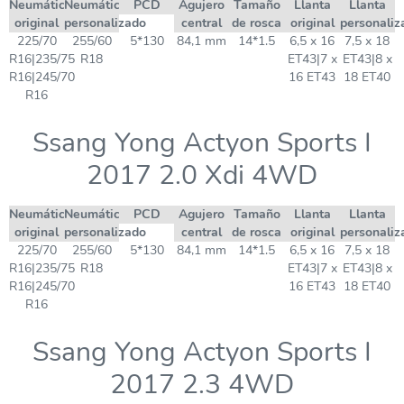
Neumático
Neumático
PCD
Agujero
Tamaño
Llanta
Llanta
original
personalizado
central
de rosca
original
personaliz
225/70
255/60
5*130
84,1 mm
14*1.5
6,5 x 16
7,5 x 18
R16|235/75
R18
ET43|7 x
ET43|8 x
R16|245/70
16 ET43
18 ET40
R16
Ssang Yong Actyon Sports I
2017 2.0 Xdi 4WD
Neumático
Neumático
PCD
Agujero
Tamaño
Llanta
Llanta
original
personalizado
central
de rosca
original
personaliz
225/70
255/60
5*130
84,1 mm
14*1.5
6,5 x 16
7,5 x 18
R16|235/75
R18
ET43|7 x
ET43|8 x
R16|245/70
16 ET43
18 ET40
R16
Ssang Yong Actyon Sports I
2017 2.3 4WD