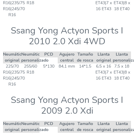
R16|235/75
R18
ET43|7 x
ET43|8 x
R16|245/70
16 ET43
18 ET40
R16
Ssang Yong Actyon Sports I
2010 2.0 Xdi 4WD
Neumático
Neumático
PCD
Agujero
Tamaño
Llanta
Llanta
original
personalizado
central
de rosca
original
personaliz
225/70
255/60
5*130
84,1 mm
14*1.5
6,5 x 16
7,5 x 18
R16|235/75
R18
ET43|7 x
ET43|8 x
R16|245/70
16 ET43
18 ET40
R16
Ssang Yong Actyon Sports I
2009 2.0 Xdi
Neumático
Neumático
PCD
Agujero
Tamaño
Llanta
Llanta
original
personalizado
central
de rosca
original
personaliz