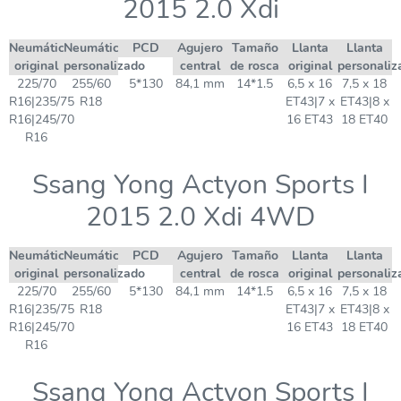
2015 2.0 Xdi
Neumático
Neumático
PCD
Agujero
Tamaño
Llanta
Llanta
original
personalizado
central
de rosca
original
personaliz
225/70
255/60
5*130
84,1 mm
14*1.5
6,5 x 16
7,5 x 18
R16|235/75
R18
ET43|7 x
ET43|8 x
R16|245/70
16 ET43
18 ET40
R16
Ssang Yong Actyon Sports I
2015 2.0 Xdi 4WD
Neumático
Neumático
PCD
Agujero
Tamaño
Llanta
Llanta
original
personalizado
central
de rosca
original
personaliz
225/70
255/60
5*130
84,1 mm
14*1.5
6,5 x 16
7,5 x 18
R16|235/75
R18
ET43|7 x
ET43|8 x
R16|245/70
16 ET43
18 ET40
R16
Ssang Yong Actyon Sports I