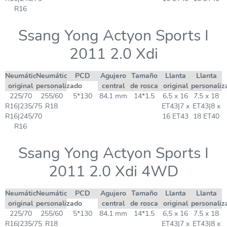
R16
Ssang Yong Actyon Sports I
2011 2.0 Xdi
Neumático
Neumático
PCD
Agujero
Tamaño
Llanta
Llanta
original
personalizado
central
de rosca
original
personaliz
225/70
255/60
5*130
84,1 mm
14*1.5
6,5 x 16
7,5 x 18
R16|235/75
R18
ET43|7 x
ET43|8 x
R16|245/70
16 ET43
18 ET40
R16
Ssang Yong Actyon Sports I
2011 2.0 Xdi 4WD
Neumático
Neumático
PCD
Agujero
Tamaño
Llanta
Llanta
original
personalizado
central
de rosca
original
personaliz
225/70
255/60
5*130
84,1 mm
14*1.5
6,5 x 16
7,5 x 18
R16|235/75
R18
ET43|7 x
ET43|8 x