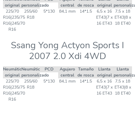
original
personalizado
central
de rosca
original
personaliz
225/70
255/60
5*130
84,1 mm
14*1.5
6,5 x 16
7,5 x 18
R16|235/75
R18
ET43|7 x
ET43|8 x
R16|245/70
16 ET43
18 ET40
R16
Ssang Yong Actyon Sports I
2007 2.0 Xdi 4WD
Neumático
Neumático
PCD
Agujero
Tamaño
Llanta
Llanta
original
personalizado
central
de rosca
original
personaliz
225/70
255/60
5*130
84,1 mm
14*1.5
6,5 x 16
7,5 x 18
R16|235/75
R18
ET43|7 x
ET43|8 x
R16|245/70
16 ET43
18 ET40
R16