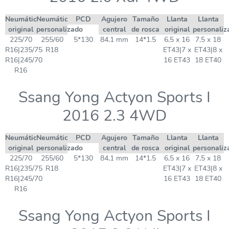
Neumático
Neumático
PCD
Agujero
Tamaño
Llanta
Llanta
original
personalizado
central
de rosca
original
personaliz
225/70
255/60
5*130
84,1 mm
14*1.5
6,5 x 16
7,5 x 18
R16|235/75
R18
ET43|7 x
ET43|8 x
R16|245/70
16 ET43
18 ET40
R16
Ssang Yong Actyon Sports I
2016 2.3 4WD
Neumático
Neumático
PCD
Agujero
Tamaño
Llanta
Llanta
original
personalizado
central
de rosca
original
personaliz
225/70
255/60
5*130
84,1 mm
14*1.5
6,5 x 16
7,5 x 18
R16|235/75
R18
ET43|7 x
ET43|8 x
R16|245/70
16 ET43
18 ET40
R16
Ssang Yong Actyon Sports I