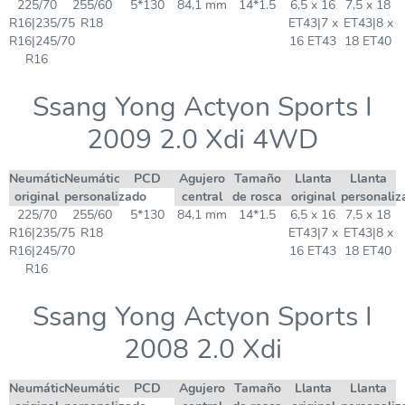
225/70
255/60
5*130
84,1 mm
14*1.5
6,5 x 16
7,5 x 18
R16|235/75
R18
ET43|7 x
ET43|8 x
R16|245/70
16 ET43
18 ET40
R16
Ssang Yong Actyon Sports I
2009 2.0 Xdi 4WD
Neumático
Neumático
PCD
Agujero
Tamaño
Llanta
Llanta
original
personalizado
central
de rosca
original
personaliz
225/70
255/60
5*130
84,1 mm
14*1.5
6,5 x 16
7,5 x 18
R16|235/75
R18
ET43|7 x
ET43|8 x
R16|245/70
16 ET43
18 ET40
R16
Ssang Yong Actyon Sports I
2008 2.0 Xdi
Neumático
Neumático
PCD
Agujero
Tamaño
Llanta
Llanta