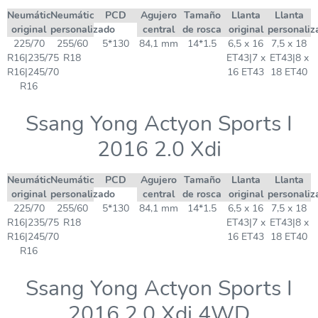
Neumático
Neumático
PCD
Agujero
Tamaño
Llanta
Llanta
original
personalizado
central
de rosca
original
personaliz
225/70
255/60
5*130
84,1 mm
14*1.5
6,5 x 16
7,5 x 18
R16|235/75
R18
ET43|7 x
ET43|8 x
R16|245/70
16 ET43
18 ET40
R16
Ssang Yong Actyon Sports I
2016 2.0 Xdi
Neumático
Neumático
PCD
Agujero
Tamaño
Llanta
Llanta
original
personalizado
central
de rosca
original
personaliz
225/70
255/60
5*130
84,1 mm
14*1.5
6,5 x 16
7,5 x 18
R16|235/75
R18
ET43|7 x
ET43|8 x
R16|245/70
16 ET43
18 ET40
R16
Ssang Yong Actyon Sports I
2016 2.0 Xdi 4WD