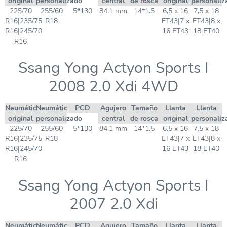
original
personalizado
central
de rosca
original
personaliz
225/70
255/60
5*130
84,1 mm
14*1.5
6,5 x 16
7,5 x 18
R16|235/75
R18
ET43|7 x
ET43|8 x
R16|245/70
16 ET43
18 ET40
R16
Ssang Yong Actyon Sports I
2008 2.0 Xdi 4WD
Neumático
Neumático
PCD
Agujero
Tamaño
Llanta
Llanta
original
personalizado
central
de rosca
original
personaliz
225/70
255/60
5*130
84,1 mm
14*1.5
6,5 x 16
7,5 x 18
R16|235/75
R18
ET43|7 x
ET43|8 x
R16|245/70
16 ET43
18 ET40
R16
Ssang Yong Actyon Sports I
2007 2.0 Xdi
Neumático
Neumático
PCD
Agujero
Tamaño
Llanta
Llanta