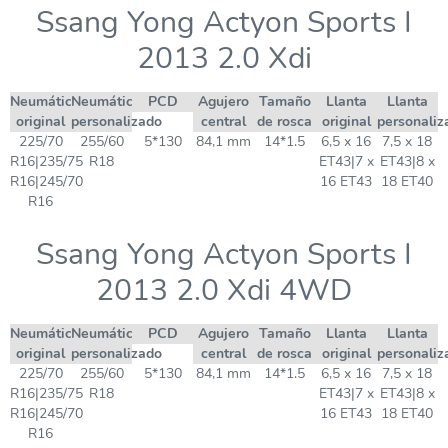
Ssang Yong Actyon Sports I
2013 2.0 Xdi
Neumático
Neumático
PCD
Agujero
Tamaño
Llanta
Llanta
original
personalizado
central
de rosca
original
personaliz
225/70
255/60
5*130
84,1 mm
14*1.5
6,5 x 16
7,5 x 18
R16|235/75
R18
ET43|7 x
ET43|8 x
R16|245/70
16 ET43
18 ET40
R16
Ssang Yong Actyon Sports I
2013 2.0 Xdi 4WD
Neumático
Neumático
PCD
Agujero
Tamaño
Llanta
Llanta
original
personalizado
central
de rosca
original
personaliz
225/70
255/60
5*130
84,1 mm
14*1.5
6,5 x 16
7,5 x 18
R16|235/75
R18
ET43|7 x
ET43|8 x
R16|245/70
16 ET43
18 ET40
R16