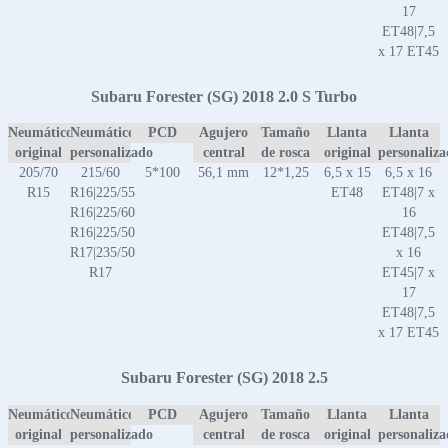
17
ET48|7,5
x 17 ET45
Subaru Forester (SG) 2018 2.0 S Turbo
Neumático
Neumático
PCD
Agujero
Tamaño
Llanta
Llanta
original
personalizado
central
de rosca
original
personaliz
205/70
215/60
5*100
56,1 mm
12*1,25
6,5 x 15
6,5 x 16
R15
R16|225/55
ET48
ET48|7 x
R16|225/60
16
R16|225/50
ET48|7,5
R17|235/50
x 16
R17
ET45|7 x
17
ET48|7,5
x 17 ET45
Subaru Forester (SG) 2018 2.5
Neumático
Neumático
PCD
Agujero
Tamaño
Llanta
Llanta
original
personalizado
central
de rosca
original
personaliz