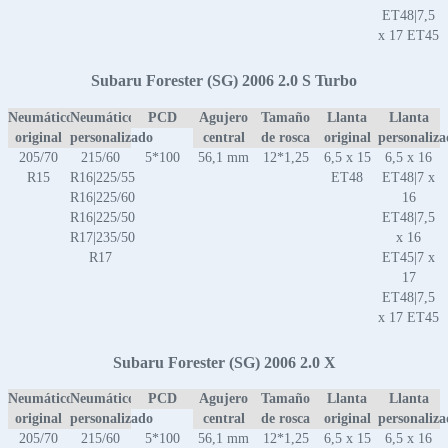
ET48|7,5
x 17 ET45
Subaru Forester (SG) 2006 2.0 S Turbo
Neumático
Neumático
PCD
Agujero
Tamaño
Llanta
Llanta
original
personalizado
central
de rosca
original
personaliz
205/70
215/60
5*100
56,1 mm
12*1,25
6,5 x 15
6,5 x 16
R15
R16|225/55
ET48
ET48|7 x
R16|225/60
16
R16|225/50
ET48|7,5
R17|235/50
x 16
R17
ET45|7 x
17
ET48|7,5
x 17 ET45
Subaru Forester (SG) 2006 2.0 X
Neumático
Neumático
PCD
Agujero
Tamaño
Llanta
Llanta
original
personalizado
central
de rosca
original
personaliz
205/70
215/60
5*100
56,1 mm
12*1,25
6,5 x 15
6,5 x 16