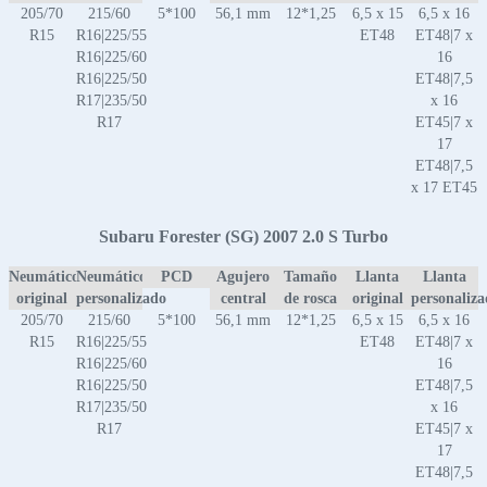
205/70
215/60
5*100
56,1 mm
12*1,25
6,5 x 15
6,5 x 16
R15
R16|225/55
ET48
ET48|7 x
R16|225/60
16
R16|225/50
ET48|7,5
R17|235/50
x 16
R17
ET45|7 x
17
ET48|7,5
x 17 ET45
Subaru Forester (SG) 2007 2.0 S Turbo
Neumático
Neumático
PCD
Agujero
Tamaño
Llanta
Llanta
original
personalizado
central
de rosca
original
personaliz
205/70
215/60
5*100
56,1 mm
12*1,25
6,5 x 15
6,5 x 16
R15
R16|225/55
ET48
ET48|7 x
R16|225/60
16
R16|225/50
ET48|7,5
R17|235/50
x 16
R17
ET45|7 x
17
ET48|7,5