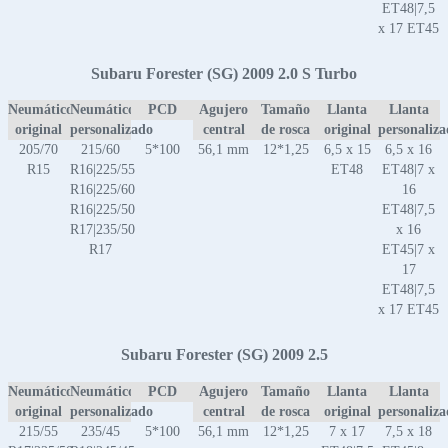
ET48|7,5
x 17 ET45
Subaru Forester (SG) 2009 2.0 S Turbo
Neumático
Neumático
PCD
Agujero
Tamaño
Llanta
Llanta
original
personalizado
central
de rosca
original
personaliz
205/70
215/60
5*100
56,1 mm
12*1,25
6,5 x 15
6,5 x 16
R15
R16|225/55
ET48
ET48|7 x
R16|225/60
16
R16|225/50
ET48|7,5
R17|235/50
x 16
R17
ET45|7 x
17
ET48|7,5
x 17 ET45
Subaru Forester (SG) 2009 2.5
Neumático
Neumático
PCD
Agujero
Tamaño
Llanta
Llanta
original
personalizado
central
de rosca
original
personaliz
215/55
235/45
5*100
56,1 mm
12*1,25
7 x 17
7,5 x 18