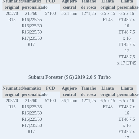
Neumático
Neumático
PCD
Agujero
Tamaño
Llanta
Llanta
original
personalizado
central
de rosca
original
personaliz
205/70
215/60
5*100
56,1 mm
12*1,25
6,5 x 15
6,5 x 16
R15
R16|225/55
ET48
ET48|7 x
R16|225/60
16
R16|225/50
ET48|7,5
R17|235/50
x 16
R17
ET45|7 x
17
ET48|7,5
x 17 ET45
Subaru Forester (SG) 2019 2.0 S Turbo
Neumático
Neumático
PCD
Agujero
Tamaño
Llanta
Llanta
original
personalizado
central
de rosca
original
personaliz
205/70
215/60
5*100
56,1 mm
12*1,25
6,5 x 15
6,5 x 16
R15
R16|225/55
ET48
ET48|7 x
R16|225/60
16
R16|225/50
ET48|7,5
R17|235/50
x 16
R17
ET45|7 x
17