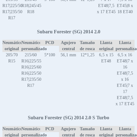
R17|225/50
R18|245/45
ET48|7,5
ET45|8 x
R17|235/50
R18
x 17 ET45
18 ET40
R17
Subaru Forester (SG) 2014 2.0
Neumático
Neumático
PCD
Agujero
Tamaño
Llanta
Llanta
original
personalizado
central
de rosca
original
personaliz
205/70
215/60
5*100
56,1 mm
12*1,25
6,5 x 15
6,5 x 16
R15
R16|225/55
ET48
ET48|7 x
R16|225/60
16
R16|225/50
ET48|7,5
R17|235/50
x 16
R17
ET45|7 x
17
ET48|7,5
x 17 ET45
Subaru Forester (SG) 2014 2.0 S Turbo
Neumático
Neumático
PCD
Agujero
Tamaño
Llanta
Llanta
original
personalizado
central
de rosca
original
personaliz