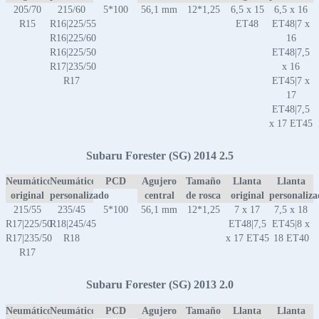
205/70
215/60
5*100
56,1 mm
12*1,25
6,5 x 15
6,5 x 16
R15
R16|225/55
ET48
ET48|7 x
R16|225/60
16
R16|225/50
ET48|7,5
R17|235/50
x 16
R17
ET45|7 x
17
ET48|7,5
x 17 ET45
Subaru Forester (SG) 2014 2.5
Neumático
Neumático
PCD
Agujero
Tamaño
Llanta
Llanta
original
personalizado
central
de rosca
original
personaliz
215/55
235/45
5*100
56,1 mm
12*1,25
7 x 17
7,5 x 18
R17|225/50
R18|245/45
ET48|7,5
ET45|8 x
R17|235/50
R18
x 17 ET45
18 ET40
R17
Subaru Forester (SG) 2013 2.0
Neumático
Neumático
PCD
Agujero
Tamaño
Llanta
Llanta