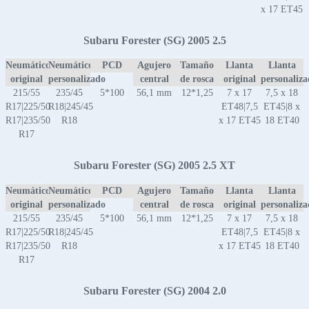
x 17 ET45
Subaru Forester (SG) 2005 2.5
Neumático
Neumático
PCD
Agujero
Tamaño
Llanta
Llanta
original
personalizado
central
de rosca
original
personaliz
215/55
235/45
5*100
56,1 mm
12*1,25
7 x 17
7,5 x 18
R17|225/50
R18|245/45
ET48|7,5
ET45|8 x
R17|235/50
R18
x 17 ET45
18 ET40
R17
Subaru Forester (SG) 2005 2.5 XT
Neumático
Neumático
PCD
Agujero
Tamaño
Llanta
Llanta
original
personalizado
central
de rosca
original
personaliz
215/55
235/45
5*100
56,1 mm
12*1,25
7 x 17
7,5 x 18
R17|225/50
R18|245/45
ET48|7,5
ET45|8 x
R17|235/50
R18
x 17 ET45
18 ET40
R17
Subaru Forester (SG) 2004 2.0