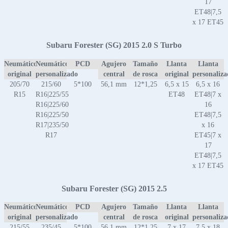
17
ET48|7,5
x 17 ET45
Subaru Forester (SG) 2015 2.0 S Turbo
Neumático
Neumático
PCD
Agujero
Tamaño
Llanta
Llanta
original
personalizado
central
de rosca
original
personaliz
205/70
215/60
5*100
56,1 mm
12*1,25
6,5 x 15
6,5 x 16
R15
R16|225/55
ET48
ET48|7 x
R16|225/60
16
R16|225/50
ET48|7,5
R17|235/50
x 16
R17
ET45|7 x
17
ET48|7,5
x 17 ET45
Subaru Forester (SG) 2015 2.5
Neumático
Neumático
PCD
Agujero
Tamaño
Llanta
Llanta
original
personalizado
central
de rosca
original
personaliz
215/55
235/45
5*100
56,1 mm
12*1,25
7 x 17
7,5 x 18