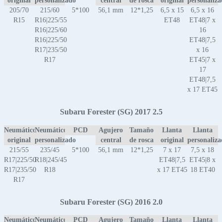
original
personalizado
central
de rosca
original
personaliz
205/70
215/60
5*100
56,1 mm
12*1,25
6,5 x 15
6,5 x 16
R15
R16|225/55
ET48
ET48|7 x
R16|225/60
16
R16|225/50
ET48|7,5
R17|235/50
x 16
R17
ET45|7 x
17
ET48|7,5
x 17 ET45
Subaru Forester (SG) 2017 2.5
Neumático
Neumático
PCD
Agujero
Tamaño
Llanta
Llanta
original
personalizado
central
de rosca
original
personaliz
215/55
235/45
5*100
56,1 mm
12*1,25
7 x 17
7,5 x 18
R17|225/50
R18|245/45
ET48|7,5
ET45|8 x
R17|235/50
R18
x 17 ET45
18 ET40
R17
Subaru Forester (SG) 2016 2.0
Neumático
Neumático
PCD
Agujero
Tamaño
Llanta
Llanta