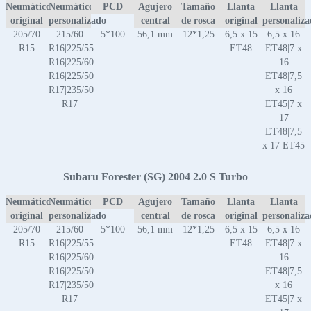
Neumático
Neumático
PCD
Agujero
Tamaño
Llanta
Llanta
original
personalizado
central
de rosca
original
personaliz
205/70
215/60
5*100
56,1 mm
12*1,25
6,5 x 15
6,5 x 16
R15
R16|225/55
ET48
ET48|7 x
R16|225/60
16
R16|225/50
ET48|7,5
R17|235/50
x 16
R17
ET45|7 x
17
ET48|7,5
x 17 ET45
Subaru Forester (SG) 2004 2.0 S Turbo
Neumático
Neumático
PCD
Agujero
Tamaño
Llanta
Llanta
original
personalizado
central
de rosca
original
personaliz
205/70
215/60
5*100
56,1 mm
12*1,25
6,5 x 15
6,5 x 16
R15
R16|225/55
ET48
ET48|7 x
R16|225/60
16
R16|225/50
ET48|7,5
R17|235/50
x 16
R17
ET45|7 x