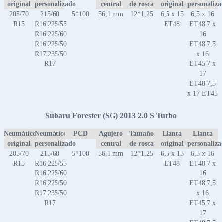
original
personalizado
central
de rosca
original
personaliz
205/70
215/60
5*100
56,1 mm
12*1,25
6,5 x 15
6,5 x 16
R15
R16|225/55
ET48
ET48|7 x
R16|225/60
16
R16|225/50
ET48|7,5
R17|235/50
x 16
R17
ET45|7 x
17
ET48|7,5
x 17 ET45
Subaru Forester (SG) 2013 2.0 S Turbo
Neumático
Neumático
PCD
Agujero
Tamaño
Llanta
Llanta
original
personalizado
central
de rosca
original
personaliz
205/70
215/60
5*100
56,1 mm
12*1,25
6,5 x 15
6,5 x 16
R15
R16|225/55
ET48
ET48|7 x
R16|225/60
16
R16|225/50
ET48|7,5
R17|235/50
x 16
R17
ET45|7 x
17