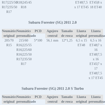
R17|225/50
R18|245/45
ET48|7,5
ET45|8 x
R17|235/50
R18
x 17 ET45
18 ET40
R17
Subaru Forester (SG) 2011 2.0
Neumático
Neumático
PCD
Agujero
Tamaño
Llanta
Llanta
original
personalizado
central
de rosca
original
personaliz
205/70
215/60
5*100
56,1 mm
12*1,25
6,5 x 15
6,5 x 16
R15
R16|225/55
ET48
ET48|7 x
R16|225/60
16
R16|225/50
ET48|7,5
R17|235/50
x 16
R17
ET45|7 x
17
ET48|7,5
x 17 ET45
Subaru Forester (SG) 2011 2.0 S Turbo
Neumático
Neumático
PCD
Agujero
Tamaño
Llanta
Llanta
original
personalizado
central
de rosca
original
personaliz