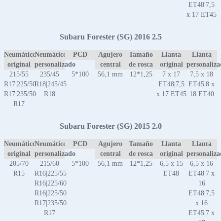
ET48|7,5
x 17 ET45
Subaru Forester (SG) 2016 2.5
Neumático
Neumático
PCD
Agujero
Tamaño
Llanta
Llanta
original
personalizado
central
de rosca
original
personaliz
215/55
235/45
5*100
56,1 mm
12*1,25
7 x 17
7,5 x 18
R17|225/50
R18|245/45
ET48|7,5
ET45|8 x
R17|235/50
R18
x 17 ET45
18 ET40
R17
Subaru Forester (SG) 2015 2.0
Neumático
Neumático
PCD
Agujero
Tamaño
Llanta
Llanta
original
personalizado
central
de rosca
original
personaliz
205/70
215/60
5*100
56,1 mm
12*1,25
6,5 x 15
6,5 x 16
R15
R16|225/55
ET48
ET48|7 x
R16|225/60
16
R16|225/50
ET48|7,5
R17|235/50
x 16
R17
ET45|7 x