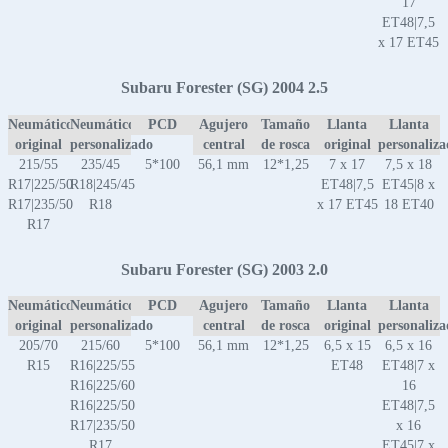
17
ET48|7,5
x 17 ET45
Subaru Forester (SG) 2004 2.5
Neumático
Neumático
PCD
Agujero
Tamaño
Llanta
Llanta
original
personalizado
central
de rosca
original
personaliz
215/55
235/45
5*100
56,1 mm
12*1,25
7 x 17
7,5 x 18
R17|225/50
R18|245/45
ET48|7,5
ET45|8 x
R17|235/50
R18
x 17 ET45
18 ET40
R17
Subaru Forester (SG) 2003 2.0
Neumático
Neumático
PCD
Agujero
Tamaño
Llanta
Llanta
original
personalizado
central
de rosca
original
personaliz
205/70
215/60
5*100
56,1 mm
12*1,25
6,5 x 15
6,5 x 16
R15
R16|225/55
ET48
ET48|7 x
R16|225/60
16
R16|225/50
ET48|7,5
R17|235/50
x 16
R17
ET45|7 x