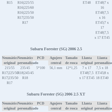
R15
R16|225/55
ET48
ET48|7 x
R16|225/60
16
R16|225/50
ET48|7,5
R17|235/50
x 16
R17
ET45|7 x
17
ET48|7,5
x 17 ET45
Subaru Forester (SG) 2006 2.5
Neumático
Neumático
PCD
Agujero
Tamaño
Llanta
Llanta
original
personalizado
central
de rosca
original
personaliz
215/55
235/45
5*100
56,1 mm
12*1,25
7 x 17
7,5 x 18
R17|225/50
R18|245/45
ET48|7,5
ET45|8 x
R17|235/50
R18
x 17 ET45
18 ET40
R17
Subaru Forester (SG) 2006 2.5 XT
Neumático
Neumático
PCD
Agujero
Tamaño
Llanta
Llanta
original
personalizado
central
de rosca
original
personaliz