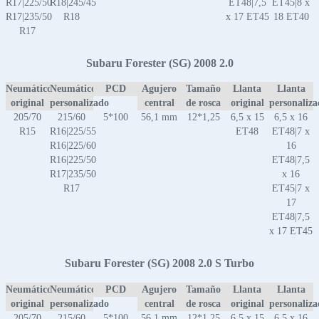
R17|225/50
R18|245/45
ET48|7,5
ET45|8 x
R17|235/50
R18
x 17 ET45
18 ET40
R17
Subaru Forester (SG) 2008 2.0
Neumático
Neumático
PCD
Agujero
Tamaño
Llanta
Llanta
original
personalizado
central
de rosca
original
personaliz
205/70
215/60
5*100
56,1 mm
12*1,25
6,5 x 15
6,5 x 16
R15
R16|225/55
ET48
ET48|7 x
R16|225/60
16
R16|225/50
ET48|7,5
R17|235/50
x 16
R17
ET45|7 x
17
ET48|7,5
x 17 ET45
Subaru Forester (SG) 2008 2.0 S Turbo
Neumático
Neumático
PCD
Agujero
Tamaño
Llanta
Llanta
original
personalizado
central
de rosca
original
personaliz
205/70
215/60
5*100
56,1 mm
12*1,25
6,5 x 15
6,5 x 16