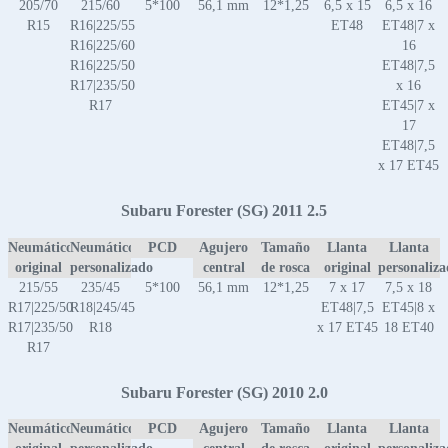
205/70
215/60
5*100
56,1 mm
12*1,25
6,5 x 15
6,5 x 16
R15
R16|225/55
ET48
ET48|7 x
R16|225/60
16
R16|225/50
ET48|7,5
R17|235/50
x 16
R17
ET45|7 x
17
ET48|7,5
x 17 ET45
Subaru Forester (SG) 2011 2.5
Neumático
Neumático
PCD
Agujero
Tamaño
Llanta
Llanta
original
personalizado
central
de rosca
original
personaliz
215/55
235/45
5*100
56,1 mm
12*1,25
7 x 17
7,5 x 18
R17|225/50
R18|245/45
ET48|7,5
ET45|8 x
R17|235/50
R18
x 17 ET45
18 ET40
R17
Subaru Forester (SG) 2010 2.0
Neumático
Neumático
PCD
Agujero
Tamaño
Llanta
Llanta