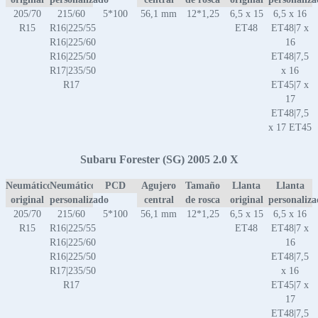
205/70
215/60
5*100
56,1 mm
12*1,25
6,5 x 15
6,5 x 16
R15
R16|225/55
ET48
ET48|7 x
R16|225/60
16
R16|225/50
ET48|7,5
R17|235/50
x 16
R17
ET45|7 x
17
ET48|7,5
x 17 ET45
Subaru Forester (SG) 2005 2.0 X
Neumático
Neumático
PCD
Agujero
Tamaño
Llanta
Llanta
original
personalizado
central
de rosca
original
personaliz
205/70
215/60
5*100
56,1 mm
12*1,25
6,5 x 15
6,5 x 16
R15
R16|225/55
ET48
ET48|7 x
R16|225/60
16
R16|225/50
ET48|7,5
R17|235/50
x 16
R17
ET45|7 x
17
ET48|7,5