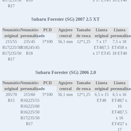
R17|235/50
R18
x 17 ET45
18 ET40
R17
Subaru Forester (SG) 2007 2.5 XT
Neumático
Neumático
PCD
Agujero
Tamaño
Llanta
Llanta
original
personalizado
central
de rosca
original
personaliz
215/55
235/45
5*100
56,1 mm
12*1,25
7 x 17
7,5 x 18
R17|225/50
R18|245/45
ET48|7,5
ET45|8 x
R17|235/50
R18
x 17 ET45
18 ET40
R17
Subaru Forester (SG) 2006 2.0
Neumático
Neumático
PCD
Agujero
Tamaño
Llanta
Llanta
original
personalizado
central
de rosca
original
personaliz
205/70
215/60
5*100
56,1 mm
12*1,25
6,5 x 15
6,5 x 16
R15
R16|225/55
ET48
ET48|7 x
R16|225/60
16
R16|225/50
ET48|7,5
R17|235/50
x 16
R17
ET45|7 x
17