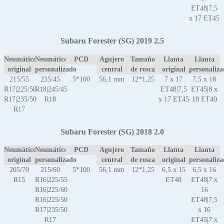
ET48|7,5
x 17 ET45
Subaru Forester (SG) 2019 2.5
Neumático
Neumático
PCD
Agujero
Tamaño
Llanta
Llanta
original
personalizado
central
de rosca
original
personaliz
215/55
235/45
5*100
56,1 mm
12*1,25
7 x 17
7,5 x 18
R17|225/50
R18|245/45
ET48|7,5
ET45|8 x
R17|235/50
R18
x 17 ET45
18 ET40
R17
Subaru Forester (SG) 2018 2.0
Neumático
Neumático
PCD
Agujero
Tamaño
Llanta
Llanta
original
personalizado
central
de rosca
original
personaliz
205/70
215/60
5*100
56,1 mm
12*1,25
6,5 x 15
6,5 x 16
R15
R16|225/55
ET48
ET48|7 x
R16|225/60
16
R16|225/50
ET48|7,5
R17|235/50
x 16
R17
ET45|7 x