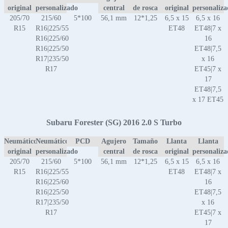
original
personalizado
central
de rosca
original
personaliz
205/70
215/60
5*100
56,1 mm
12*1,25
6,5 x 15
6,5 x 16
R15
R16|225/55
ET48
ET48|7 x
R16|225/60
16
R16|225/50
ET48|7,5
R17|235/50
x 16
R17
ET45|7 x
17
ET48|7,5
x 17 ET45
Subaru Forester (SG) 2016 2.0 S Turbo
Neumático
Neumático
PCD
Agujero
Tamaño
Llanta
Llanta
original
personalizado
central
de rosca
original
personaliz
205/70
215/60
5*100
56,1 mm
12*1,25
6,5 x 15
6,5 x 16
R15
R16|225/55
ET48
ET48|7 x
R16|225/60
16
R16|225/50
ET48|7,5
R17|235/50
x 16
R17
ET45|7 x
17