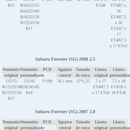
R15
R16|225/55
ET48
ET48|7 x
R16|225/60
16
R16|225/50
ET48|7,5
R17|235/50
x 16
R17
ET45|7 x
17
ET48|7,5
x 17 ET45
Subaru Forester (SG) 2008 2.5
Neumático
Neumático
PCD
Agujero
Tamaño
Llanta
Llanta
original
personalizado
central
de rosca
original
personaliz
215/55
235/45
5*100
56,1 mm
12*1,25
7 x 17
7,5 x 18
R17|225/50
R18|245/45
ET48|7,5
ET45|8 x
R17|235/50
R18
x 17 ET45
18 ET40
R17
Subaru Forester (SG) 2007 2.0
Neumático
Neumático
PCD
Agujero
Tamaño
Llanta
Llanta
original
personalizado
central
de rosca
original
personaliz