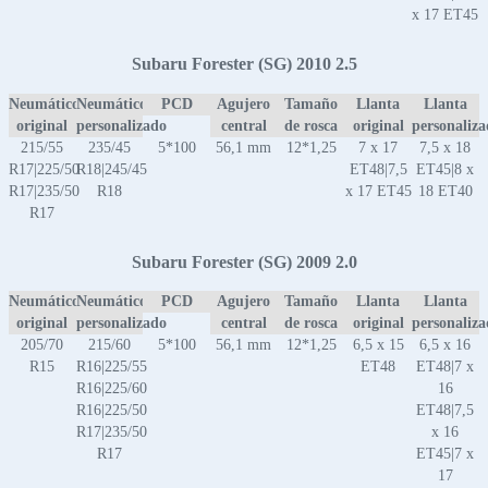
x 17 ET45
Subaru Forester (SG) 2010 2.5
Neumático
Neumático
PCD
Agujero
Tamaño
Llanta
Llanta
original
personalizado
central
de rosca
original
personaliz
215/55
235/45
5*100
56,1 mm
12*1,25
7 x 17
7,5 x 18
R17|225/50
R18|245/45
ET48|7,5
ET45|8 x
R17|235/50
R18
x 17 ET45
18 ET40
R17
Subaru Forester (SG) 2009 2.0
Neumático
Neumático
PCD
Agujero
Tamaño
Llanta
Llanta
original
personalizado
central
de rosca
original
personaliz
205/70
215/60
5*100
56,1 mm
12*1,25
6,5 x 15
6,5 x 16
R15
R16|225/55
ET48
ET48|7 x
R16|225/60
16
R16|225/50
ET48|7,5
R17|235/50
x 16
R17
ET45|7 x
17