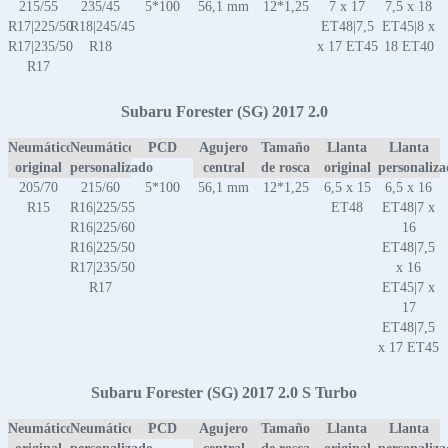
215/55
235/45
5*100
56,1 mm
12*1,25
7 x 17
7,5 x 18
R17|225/50
R18|245/45
ET48|7,5
ET45|8 x
R17|235/50
R18
x 17 ET45
18 ET40
R17
Subaru Forester (SG) 2017 2.0
Neumático
Neumático
PCD
Agujero
Tamaño
Llanta
Llanta
original
personalizado
central
de rosca
original
personaliz
205/70
215/60
5*100
56,1 mm
12*1,25
6,5 x 15
6,5 x 16
R15
R16|225/55
ET48
ET48|7 x
R16|225/60
16
R16|225/50
ET48|7,5
R17|235/50
x 16
R17
ET45|7 x
17
ET48|7,5
x 17 ET45
Subaru Forester (SG) 2017 2.0 S Turbo
Neumático
Neumático
PCD
Agujero
Tamaño
Llanta
Llanta