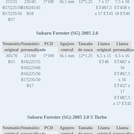
215/55
235/45
5*100
56,1 mm
12*1,25
7 x 17
7,5 x 18
R17|225/50
R18|245/45
ET48|7,5
ET45|8 x
R17|235/50
R18
x 17 ET45
18 ET40
R17
Subaru Forester (SG) 2005 2.0
Neumático
Neumático
PCD
Agujero
Tamaño
Llanta
Llanta
original
personalizado
central
de rosca
original
personaliz
205/70
215/60
5*100
56,1 mm
12*1,25
6,5 x 15
6,5 x 16
R15
R16|225/55
ET48
ET48|7 x
R16|225/60
16
R16|225/50
ET48|7,5
R17|235/50
x 16
R17
ET45|7 x
17
ET48|7,5
x 17 ET45
Subaru Forester (SG) 2005 2.0 S Turbo
Neumático
Neumático
PCD
Agujero
Tamaño
Llanta
Llanta
original
personalizado
central
de rosca
original
personaliz