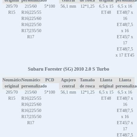
original
personalizado
central
de rosca
original
personaliz
205/70
215/60
5*100
56,1 mm
12*1,25
6,5 x 15
6,5 x 16
R15
R16|225/55
ET48
ET48|7 x
R16|225/60
16
R16|225/50
ET48|7,5
R17|235/50
x 16
R17
ET45|7 x
17
ET48|7,5
x 17 ET45
Subaru Forester (SG) 2010 2.0 S Turbo
Neumático
Neumático
PCD
Agujero
Tamaño
Llanta
Llanta
original
personalizado
central
de rosca
original
personaliz
205/70
215/60
5*100
56,1 mm
12*1,25
6,5 x 15
6,5 x 16
R15
R16|225/55
ET48
ET48|7 x
R16|225/60
16
R16|225/50
ET48|7,5
R17|235/50
x 16
R17
ET45|7 x
17
ET48|7,5