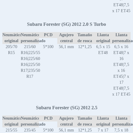
ET48|7,5
x 17 ET45
Subaru Forester (SG) 2012 2.0 S Turbo
Neumático
Neumático
PCD
Agujero
Tamaño
Llanta
Llanta
original
personalizado
central
de rosca
original
personaliz
205/70
215/60
5*100
56,1 mm
12*1,25
6,5 x 15
6,5 x 16
R15
R16|225/55
ET48
ET48|7 x
R16|225/60
16
R16|225/50
ET48|7,5
R17|235/50
x 16
R17
ET45|7 x
17
ET48|7,5
x 17 ET45
Subaru Forester (SG) 2012 2.5
Neumático
Neumático
PCD
Agujero
Tamaño
Llanta
Llanta
original
personalizado
central
de rosca
original
personaliz
215/55
235/45
5*100
56,1 mm
12*1,25
7 x 17
7,5 x 18