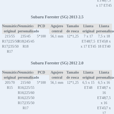
ET48|7,5
x 17 ET45
Subaru Forester (SG) 2013 2.5
Neumático
Neumático
PCD
Agujero
Tamaño
Llanta
Llanta
original
personalizado
central
de rosca
original
personaliz
215/55
235/45
5*100
56,1 mm
12*1,25
7 x 17
7,5 x 18
R17|225/50
R18|245/45
ET48|7,5
ET45|8 x
R17|235/50
R18
x 17 ET45
18 ET40
R17
Subaru Forester (SG) 2012 2.0
Neumático
Neumático
PCD
Agujero
Tamaño
Llanta
Llanta
original
personalizado
central
de rosca
original
personaliz
205/70
215/60
5*100
56,1 mm
12*1,25
6,5 x 15
6,5 x 16
R15
R16|225/55
ET48
ET48|7 x
R16|225/60
16
R16|225/50
ET48|7,5
R17|235/50
x 16
R17
ET45|7 x
17