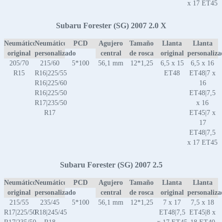
x 17 ET45
Subaru Forester (SG) 2007 2.0 X
Neumático
Neumático
PCD
Agujero
Tamaño
Llanta
Llanta
original
personalizado
central
de rosca
original
personaliz
205/70
215/60
5*100
56,1 mm
12*1,25
6,5 x 15
6,5 x 16
R15
R16|225/55
ET48
ET48|7 x
R16|225/60
16
R16|225/50
ET48|7,5
R17|235/50
x 16
R17
ET45|7 x
17
ET48|7,5
x 17 ET45
Subaru Forester (SG) 2007 2.5
Neumático
Neumático
PCD
Agujero
Tamaño
Llanta
Llanta
original
personalizado
central
de rosca
original
personaliz
215/55
235/45
5*100
56,1 mm
12*1,25
7 x 17
7,5 x 18
R17|225/50
R18|245/45
ET48|7,5
ET45|8 x