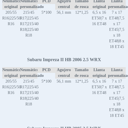
Neumático
Neumático
PCD
Agujero
Tamaño
Llanta
Llanta
original
personalizado
central
de rosca
original
personaliz
205/55
215/45
5*100
56,1 mm
12*1,25
6,5 x 16
7 x 17
R16|225/50
R17|225/45
ET50|7 x
ET48|7,5
R16
R17|215/40
16 ET48
x 17
R18|225/40
ET45|7,5
R18
x 18
ET48|8 x
18 ET45
Subaru Impreza II HB 2006 2.5 WRX
Neumático
Neumático
PCD
Agujero
Tamaño
Llanta
Llanta
original
personalizado
central
de rosca
original
personaliz
205/55
215/45
5*100
56,1 mm
12*1,25
6,5 x 16
7 x 17
R16|225/50
R17|225/45
ET50|7 x
ET48|7,5
R16
R17|215/40
16 ET48
x 17
R18|225/40
ET45|7,5
R18
x 18
ET48|8 x
18 ET45