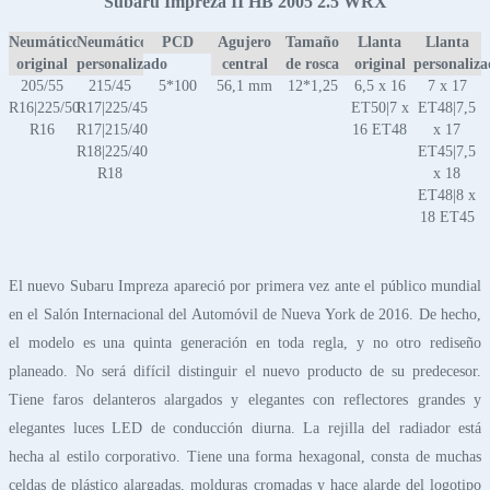
Subaru Impreza II HB 2005 2.5 WRX
Neumático
Neumático
PCD
Agujero
Tamaño
Llanta
Llanta
original
personalizado
central
de rosca
original
personaliz
205/55
215/45
5*100
56,1 mm
12*1,25
6,5 x 16
7 x 17
R16|225/50
R17|225/45
ET50|7 x
ET48|7,5
R16
R17|215/40
16 ET48
x 17
R18|225/40
ET45|7,5
R18
x 18
ET48|8 x
18 ET45
El nuevo Subaru Impreza apareció por primera vez ante el público mundial
en el Salón Internacional del Automóvil de Nueva York de 2016. De hecho,
el modelo es una quinta generación en toda regla, y no otro rediseño
planeado. No será difícil distinguir el nuevo producto de su predecesor.
Tiene faros delanteros alargados y elegantes con reflectores grandes y
elegantes luces LED de conducción diurna. La rejilla del radiador está
hecha al estilo corporativo. Tiene una forma hexagonal, consta de muchas
celdas de plástico alargadas, molduras cromadas y hace alarde del logotipo