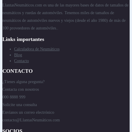
LlantasNeumáticos.com es una de las mayores bases de datos de tamaños de
neumáticos y ruedas de automóviles. Tenemos miles de tamaños de
neumáticos de automóviles nuevos y viejos (desde el año 1980) de más de
100 proveedores de automóviles..
Links importantes
Calculadora de Neumáticos
Blog
Contacto
CONTACTO
¿Tienes alguna pregunta?
Contacta con nosotros
000 8888 999
Solicite una consulta
Envíanos un correo electrónico
contacto@LlantasNeumáticos.com
SOCIOS