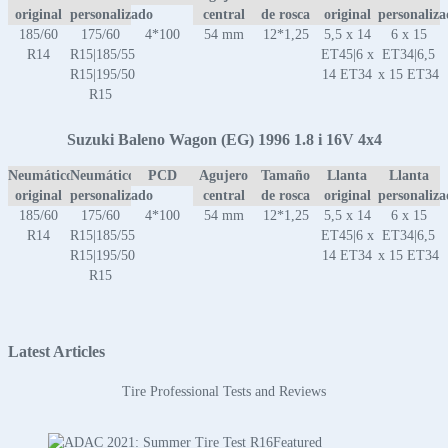
original
personalizado
central
de rosca
original
personaliz
185/60
175/60
4*100
54 mm
12*1,25
5,5 x 14
6 x 15
R14
R15|185/55
ET45|6 x
ET34|6,5
R15|195/50
14 ET34
x 15 ET34
R15
Suzuki Baleno Wagon (EG) 1996 1.8 i 16V 4x4
Neumático
Neumático
PCD
Agujero
Tamaño
Llanta
Llanta
original
personalizado
central
de rosca
original
personaliz
185/60
175/60
4*100
54 mm
12*1,25
5,5 x 14
6 x 15
R14
R15|185/55
ET45|6 x
ET34|6,5
R15|195/50
14 ET34
x 15 ET34
R15
Latest Articles
Tire Professional Tests and Reviews
Featured