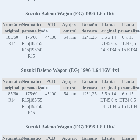
Suzuki Baleno Wagon (EG) 1996 1.6 i 16V
Neumático
Neumático
PCD
Agujero
Tamaño
Llanta
Llanta
original
personalizado
central
de rosca
original
personaliz
185/60
175/60
4*100
54 mm
12*1,25
5,5 x 14
6 x 15
R14
R15|185/55
ET45|6 x
ET34|6,5
R15|195/50
14 ET34
x 15 ET34
R15
Suzuki Baleno Wagon (EG) 1996 1.6 i 16V 4x4
Neumático
Neumático
PCD
Agujero
Tamaño
Llanta
Llanta
original
personalizado
central
de rosca
original
personaliz
185/60
175/60
4*100
54 mm
12*1,25
5,5 x 14
6 x 15
R14
R15|185/55
ET45|6 x
ET34|6,5
R15|195/50
14 ET34
x 15 ET34
R15
Suzuki Baleno Wagon (EG) 1996 1.8 i 16V
Neumático
Neumático
PCD
Agujero
Tamaño
Llanta
Llanta