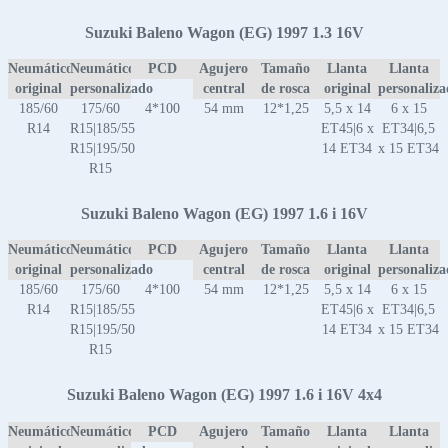
Suzuki Baleno Wagon (EG) 1997 1.3 16V
Neumático
Neumático
PCD
Agujero
Tamaño
Llanta
Llanta
original
personalizado
central
de rosca
original
personaliz
185/60
175/60
4*100
54 mm
12*1,25
5,5 x 14
6 x 15
R14
R15|185/55
ET45|6 x
ET34|6,5
R15|195/50
14 ET34
x 15 ET34
R15
Suzuki Baleno Wagon (EG) 1997 1.6 i 16V
Neumático
Neumático
PCD
Agujero
Tamaño
Llanta
Llanta
original
personalizado
central
de rosca
original
personaliz
185/60
175/60
4*100
54 mm
12*1,25
5,5 x 14
6 x 15
R14
R15|185/55
ET45|6 x
ET34|6,5
R15|195/50
14 ET34
x 15 ET34
R15
Suzuki Baleno Wagon (EG) 1997 1.6 i 16V 4x4
Neumático
Neumático
PCD
Agujero
Tamaño
Llanta
Llanta