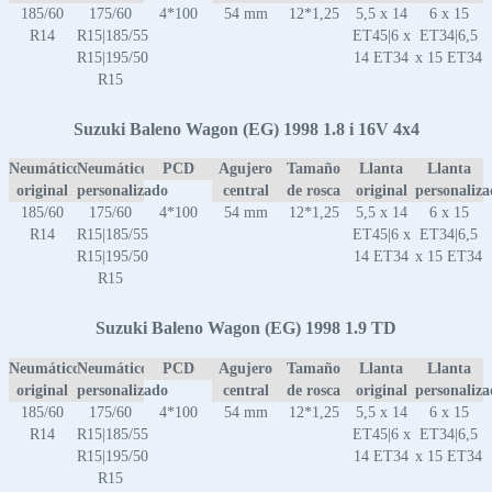
185/60
175/60
4*100
54 mm
12*1,25
5,5 x 14
6 x 15
R14
R15|185/55
ET45|6 x
ET34|6,5
R15|195/50
14 ET34
x 15 ET34
R15
Suzuki Baleno Wagon (EG) 1998 1.8 i 16V 4x4
Neumático
Neumático
PCD
Agujero
Tamaño
Llanta
Llanta
original
personalizado
central
de rosca
original
personaliz
185/60
175/60
4*100
54 mm
12*1,25
5,5 x 14
6 x 15
R14
R15|185/55
ET45|6 x
ET34|6,5
R15|195/50
14 ET34
x 15 ET34
R15
Suzuki Baleno Wagon (EG) 1998 1.9 TD
Neumático
Neumático
PCD
Agujero
Tamaño
Llanta
Llanta
original
personalizado
central
de rosca
original
personaliz
185/60
175/60
4*100
54 mm
12*1,25
5,5 x 14
6 x 15
R14
R15|185/55
ET45|6 x
ET34|6,5
R15|195/50
14 ET34
x 15 ET34
R15