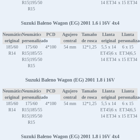
R15|195/50
14 ET34
x 15 ET34
R15
Suzuki Baleno Wagon (EG) 2001 1.6 i 16V 4x4
Neumático
Neumático
PCD
Agujero
Tamaño
Llanta
Llanta
original
personalizado
central
de rosca
original
personaliz
185/60
175/60
4*100
54 mm
12*1,25
5,5 x 14
6 x 15
R14
R15|185/55
ET45|6 x
ET34|6,5
R15|195/50
14 ET34
x 15 ET34
R15
Suzuki Baleno Wagon (EG) 2001 1.8 i 16V
Neumático
Neumático
PCD
Agujero
Tamaño
Llanta
Llanta
original
personalizado
central
de rosca
original
personaliz
185/60
175/60
4*100
54 mm
12*1,25
5,5 x 14
6 x 15
R14
R15|185/55
ET45|6 x
ET34|6,5
R15|195/50
14 ET34
x 15 ET34
R15
Suzuki Baleno Wagon (EG) 2001 1.8 i 16V 4x4