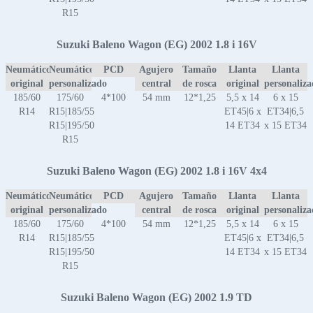
R15
Suzuki Baleno Wagon (EG) 2002 1.8 i 16V
Neumático
Neumático
PCD
Agujero
Tamaño
Llanta
Llanta
original
personalizado
central
de rosca
original
personaliz
185/60
175/60
4*100
54 mm
12*1,25
5,5 x 14
6 x 15
R14
R15|185/55
ET45|6 x
ET34|6,5
R15|195/50
14 ET34
x 15 ET34
R15
Suzuki Baleno Wagon (EG) 2002 1.8 i 16V 4x4
Neumático
Neumático
PCD
Agujero
Tamaño
Llanta
Llanta
original
personalizado
central
de rosca
original
personaliz
185/60
175/60
4*100
54 mm
12*1,25
5,5 x 14
6 x 15
R14
R15|185/55
ET45|6 x
ET34|6,5
R15|195/50
14 ET34
x 15 ET34
R15
Suzuki Baleno Wagon (EG) 2002 1.9 TD