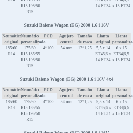
R15|195/50
14 ET34
x 15 ET34
R15
Suzuki Baleno Wagon (EG) 2000 1.6 i 16V
Neumático
Neumático
PCD
Agujero
Tamaño
Llanta
Llanta
original
personalizado
central
de rosca
original
personaliz
185/60
175/60
4*100
54 mm
12*1,25
5,5 x 14
6 x 15
R14
R15|185/55
ET45|6 x
ET34|6,5
R15|195/50
14 ET34
x 15 ET34
R15
Suzuki Baleno Wagon (EG) 2000 1.6 i 16V 4x4
Neumático
Neumático
PCD
Agujero
Tamaño
Llanta
Llanta
original
personalizado
central
de rosca
original
personaliz
185/60
175/60
4*100
54 mm
12*1,25
5,5 x 14
6 x 15
R14
R15|185/55
ET45|6 x
ET34|6,5
R15|195/50
14 ET34
x 15 ET34
R15
Suzuki Baleno Wagon (EG) 2000 1.8 i 16V