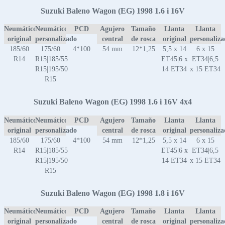
Suzuki Baleno Wagon (EG) 1998 1.6 i 16V
Neumático
Neumático
PCD
Agujero
Tamaño
Llanta
Llanta
original
personalizado
central
de rosca
original
personaliz
185/60
175/60
4*100
54 mm
12*1,25
5,5 x 14
6 x 15
R14
R15|185/55
ET45|6 x
ET34|6,5
R15|195/50
14 ET34
x 15 ET34
R15
Suzuki Baleno Wagon (EG) 1998 1.6 i 16V 4x4
Neumático
Neumático
PCD
Agujero
Tamaño
Llanta
Llanta
original
personalizado
central
de rosca
original
personaliz
185/60
175/60
4*100
54 mm
12*1,25
5,5 x 14
6 x 15
R14
R15|185/55
ET45|6 x
ET34|6,5
R15|195/50
14 ET34
x 15 ET34
R15
Suzuki Baleno Wagon (EG) 1998 1.8 i 16V
Neumático
Neumático
PCD
Agujero
Tamaño
Llanta
Llanta
original
personalizado
central
de rosca
original
personaliz