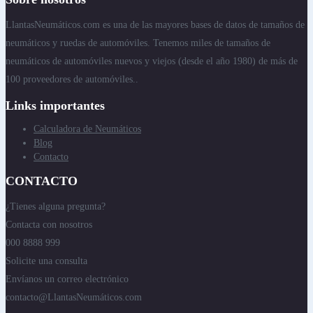
LlantasNeumáticos.com es una de las mayores bases de datos de tamaños de
neumáticos y ruedas de automóviles. Tenemos miles de tamaños de
neumáticos de automóviles nuevos y viejos (desde el año 1980) de más de
100 proveedores de automóviles..
Links importantes
Calculadora de Neumáticos
Blog
Contacto
CONTACTO
¿Tienes alguna pregunta?
Contacta con nosotros
000 8888 999
Solicite una consulta
Envíanos un correo electrónico
contacto@LlantasNeumáticos.com