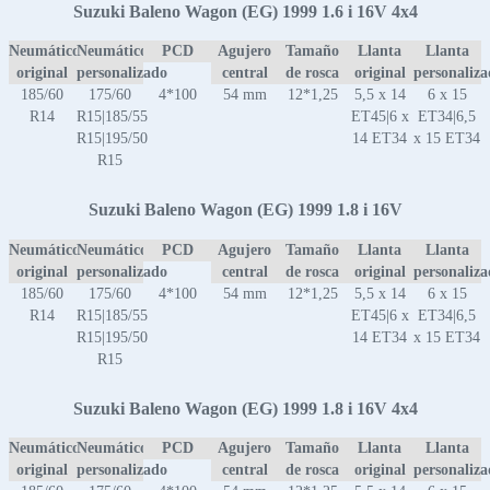
Suzuki Baleno Wagon (EG) 1999 1.6 i 16V 4x4
Neumático
Neumático
PCD
Agujero
Tamaño
Llanta
Llanta
original
personalizado
central
de rosca
original
personaliz
185/60
175/60
4*100
54 mm
12*1,25
5,5 x 14
6 x 15
R14
R15|185/55
ET45|6 x
ET34|6,5
R15|195/50
14 ET34
x 15 ET34
R15
Suzuki Baleno Wagon (EG) 1999 1.8 i 16V
Neumático
Neumático
PCD
Agujero
Tamaño
Llanta
Llanta
original
personalizado
central
de rosca
original
personaliz
185/60
175/60
4*100
54 mm
12*1,25
5,5 x 14
6 x 15
R14
R15|185/55
ET45|6 x
ET34|6,5
R15|195/50
14 ET34
x 15 ET34
R15
Suzuki Baleno Wagon (EG) 1999 1.8 i 16V 4x4
Neumático
Neumático
PCD
Agujero
Tamaño
Llanta
Llanta
original
personalizado
central
de rosca
original
personaliz