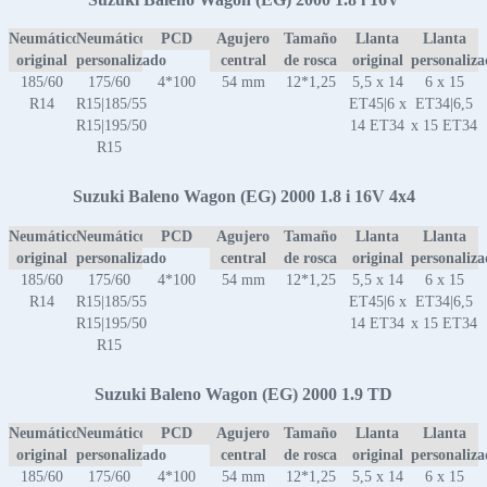
Neumático
Neumático
PCD
Agujero
Tamaño
Llanta
Llanta
original
personalizado
central
de rosca
original
personaliz
185/60
175/60
4*100
54 mm
12*1,25
5,5 x 14
6 x 15
R14
R15|185/55
ET45|6 x
ET34|6,5
R15|195/50
14 ET34
x 15 ET34
R15
Suzuki Baleno Wagon (EG) 2000 1.8 i 16V 4x4
Neumático
Neumático
PCD
Agujero
Tamaño
Llanta
Llanta
original
personalizado
central
de rosca
original
personaliz
185/60
175/60
4*100
54 mm
12*1,25
5,5 x 14
6 x 15
R14
R15|185/55
ET45|6 x
ET34|6,5
R15|195/50
14 ET34
x 15 ET34
R15
Suzuki Baleno Wagon (EG) 2000 1.9 TD
Neumático
Neumático
PCD
Agujero
Tamaño
Llanta
Llanta
original
personalizado
central
de rosca
original
personaliz
185/60
175/60
4*100
54 mm
12*1,25
5,5 x 14
6 x 15