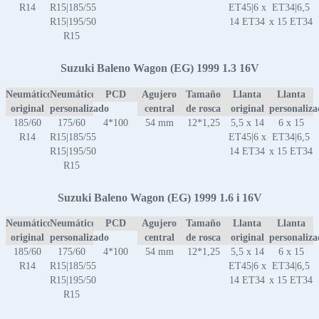
R14
R15|185/55
ET45|6 x
ET34|6,5
R15|195/50
14 ET34
x 15 ET34
R15
Suzuki Baleno Wagon (EG) 1999 1.3 16V
Neumático
Neumático
PCD
Agujero
Tamaño
Llanta
Llanta
original
personalizado
central
de rosca
original
personaliz
185/60
175/60
4*100
54 mm
12*1,25
5,5 x 14
6 x 15
R14
R15|185/55
ET45|6 x
ET34|6,5
R15|195/50
14 ET34
x 15 ET34
R15
Suzuki Baleno Wagon (EG) 1999 1.6 i 16V
Neumático
Neumático
PCD
Agujero
Tamaño
Llanta
Llanta
original
personalizado
central
de rosca
original
personaliz
185/60
175/60
4*100
54 mm
12*1,25
5,5 x 14
6 x 15
R14
R15|185/55
ET45|6 x
ET34|6,5
R15|195/50
14 ET34
x 15 ET34
R15