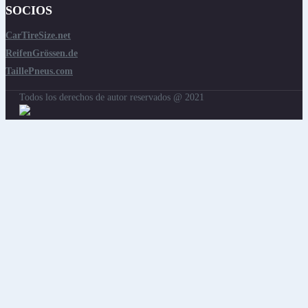
SOCIOS
CarTireSize.net
ReifenGrössen.de
TaillePneus.com
Todos los derechos de autor reservados @ 2021