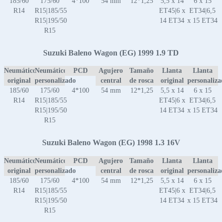
185/60
175/60
4*100
54 mm
12*1,25
5,5 x 14
6 x 15
R14
R15|185/55
ET45|6 x
ET34|6,5
R15|195/50
14 ET34
x 15 ET34
R15
Suzuki Baleno Wagon (EG) 1999 1.9 TD
Neumático
Neumático
PCD
Agujero
Tamaño
Llanta
Llanta
original
personalizado
central
de rosca
original
personaliz
185/60
175/60
4*100
54 mm
12*1,25
5,5 x 14
6 x 15
R14
R15|185/55
ET45|6 x
ET34|6,5
R15|195/50
14 ET34
x 15 ET34
R15
Suzuki Baleno Wagon (EG) 1998 1.3 16V
Neumático
Neumático
PCD
Agujero
Tamaño
Llanta
Llanta
original
personalizado
central
de rosca
original
personaliz
185/60
175/60
4*100
54 mm
12*1,25
5,5 x 14
6 x 15
R14
R15|185/55
ET45|6 x
ET34|6,5
R15|195/50
14 ET34
x 15 ET34
R15