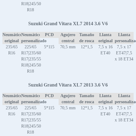
R18|245/50
R18
Suzuki Grand Vitara XL7 2014 3.6 V6
Neumático
Neumático
PCD
Agujero
Tamaño
Llanta
Llanta
original
personalizado
central
de rosca
original
personaliz
235/65
225/65
5*115
70,5 mm
12*1,5
7,5 x 16
7,5 x 17
R16
R17|235/60
ET40
ET47|7,5
R17|235/55
x 18 ET34
R18|245/50
R18
Suzuki Grand Vitara XL7 2013 3.6 V6
Neumático
Neumático
PCD
Agujero
Tamaño
Llanta
Llanta
original
personalizado
central
de rosca
original
personaliz
235/65
225/65
5*115
70,5 mm
12*1,5
7,5 x 16
7,5 x 17
R16
R17|235/60
ET40
ET47|7,5
R17|235/55
x 18 ET34
R18|245/50
R18