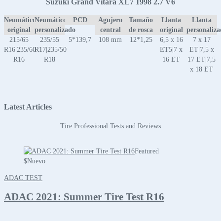
Suzuki Grand Vitara XL7 1998 2.7 V6
Neumático
Neumático
PCD
Agujero
Tamaño
Llanta
Llanta
original
personalizado
central
de rosca
original
personaliz
215/65
235/55
5*139,7
108 mm
12*1,25
6,5 x 16
7 x 17
R16|235/60
R17|235/50
ET5|7 x
ET|7,5 x
R16
R18
16 ET
17 ET|7,5
x 18 ET
Latest Articles
Tire Professional Tests and Reviews
Featured
$
Nuevo
ADAC TEST
ADAC 2021: Summer Tire Test R16