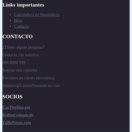
Links importantes
Calculadora de Neumáticos
Blog
Contacto
CONTACTO
¿Tienes alguna pregunta?
Contacta con nosotros
000 8888 999
Solicite una consulta
Envíanos un correo electrónico
contacto@LlantasNeumáticos.com
SOCIOS
CarTireSize.net
ReifenGrössen.de
TaillePneus.com