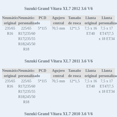
Suzuki Grand Vitara XL7 2012 3.6 V6
Neumático
Neumático
PCD
Agujero
Tamaño
Llanta
Llanta
original
personalizado
central
de rosca
original
personaliz
235/65
225/65
5*115
70,5 mm
12*1,5
7,5 x 16
7,5 x 17
R16
R17|235/60
ET40
ET47|7,5
R17|235/55
x 18 ET34
R18|245/50
R18
Suzuki Grand Vitara XL7 2011 3.6 V6
Neumático
Neumático
PCD
Agujero
Tamaño
Llanta
Llanta
original
personalizado
central
de rosca
original
personaliz
235/65
225/65
5*115
70,5 mm
12*1,5
7,5 x 16
7,5 x 17
R16
R17|235/60
ET40
ET47|7,5
R17|235/55
x 18 ET34
R18|245/50
R18
Suzuki Grand Vitara XL7 2010 3.6 V6