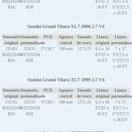
R16|235/60
R17|235/50
ET5|7 x
ET|7,5 x
R16
R18
16 ET
17 ET|7,5
x 18 ET
Suzuki Grand Vitara XL7 2000 2.7 V6
Neumático
Neumático
PCD
Agujero
Tamaño
Llanta
Llanta
original
personalizado
central
de rosca
original
personaliz
215/65
235/55
5*139,7
108 mm
12*1,25
6,5 x 16
7 x 17
R16|235/60
R17|235/50
ET5|7 x
ET|7,5 x
R16
R18
16 ET
17 ET|7,5
x 18 ET
Suzuki Grand Vitara XL7 1999 2.7 V6
Neumático
Neumático
PCD
Agujero
Tamaño
Llanta
Llanta
original
personalizado
central
de rosca
original
personaliz
215/65
235/55
5*139,7
108 mm
12*1,25
6,5 x 16
7 x 17
R16|235/60
R17|235/50
ET5|7 x
ET|7,5 x
R16
R18
16 ET
17 ET|7,5
x 18 ET