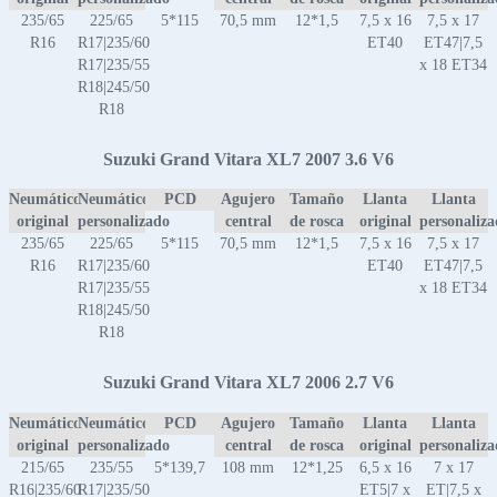
235/65
225/65
5*115
70,5 mm
12*1,5
7,5 x 16
7,5 x 17
R16
R17|235/60
ET40
ET47|7,5
R17|235/55
x 18 ET34
R18|245/50
R18
Suzuki Grand Vitara XL7 2007 3.6 V6
Neumático
Neumático
PCD
Agujero
Tamaño
Llanta
Llanta
original
personalizado
central
de rosca
original
personaliz
235/65
225/65
5*115
70,5 mm
12*1,5
7,5 x 16
7,5 x 17
R16
R17|235/60
ET40
ET47|7,5
R17|235/55
x 18 ET34
R18|245/50
R18
Suzuki Grand Vitara XL7 2006 2.7 V6
Neumático
Neumático
PCD
Agujero
Tamaño
Llanta
Llanta
original
personalizado
central
de rosca
original
personaliz
215/65
235/55
5*139,7
108 mm
12*1,25
6,5 x 16
7 x 17
R16|235/60
R17|235/50
ET5|7 x
ET|7,5 x