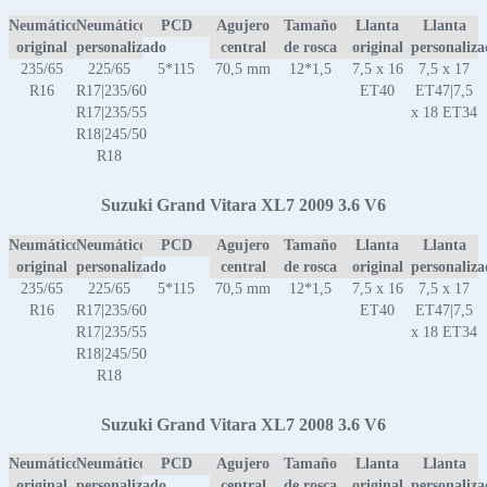
Neumático
Neumático
PCD
Agujero
Tamaño
Llanta
Llanta
original
personalizado
central
de rosca
original
personaliz
235/65
225/65
5*115
70,5 mm
12*1,5
7,5 x 16
7,5 x 17
R16
R17|235/60
ET40
ET47|7,5
R17|235/55
x 18 ET34
R18|245/50
R18
Suzuki Grand Vitara XL7 2009 3.6 V6
Neumático
Neumático
PCD
Agujero
Tamaño
Llanta
Llanta
original
personalizado
central
de rosca
original
personaliz
235/65
225/65
5*115
70,5 mm
12*1,5
7,5 x 16
7,5 x 17
R16
R17|235/60
ET40
ET47|7,5
R17|235/55
x 18 ET34
R18|245/50
R18
Suzuki Grand Vitara XL7 2008 3.6 V6
Neumático
Neumático
PCD
Agujero
Tamaño
Llanta
Llanta
original
personalizado
central
de rosca
original
personaliz