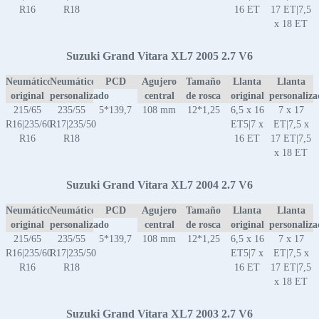
R16
R18
16 ET
17 ET|7,5
x 18 ET
Suzuki Grand Vitara XL7 2005 2.7 V6
Neumático
Neumático
PCD
Agujero
Tamaño
Llanta
Llanta
original
personalizado
central
de rosca
original
personaliz
215/65
235/55
5*139,7
108 mm
12*1,25
6,5 x 16
7 x 17
R16|235/60
R17|235/50
ET5|7 x
ET|7,5 x
R16
R18
16 ET
17 ET|7,5
x 18 ET
Suzuki Grand Vitara XL7 2004 2.7 V6
Neumático
Neumático
PCD
Agujero
Tamaño
Llanta
Llanta
original
personalizado
central
de rosca
original
personaliz
215/65
235/55
5*139,7
108 mm
12*1,25
6,5 x 16
7 x 17
R16|235/60
R17|235/50
ET5|7 x
ET|7,5 x
R16
R18
16 ET
17 ET|7,5
x 18 ET
Suzuki Grand Vitara XL7 2003 2.7 V6