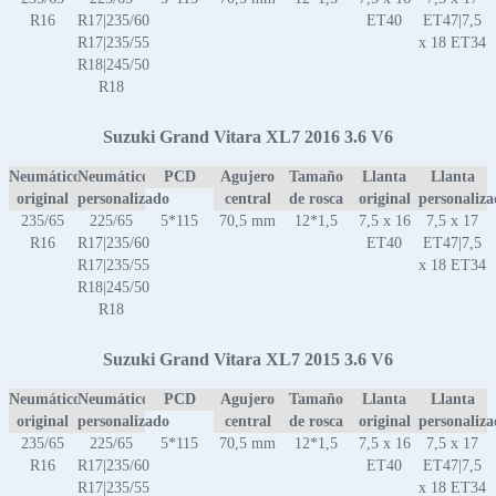
R16
R17|235/60
ET40
ET47|7,5
R17|235/55
x 18 ET34
R18|245/50
R18
Suzuki Grand Vitara XL7 2016 3.6 V6
Neumático
Neumático
PCD
Agujero
Tamaño
Llanta
Llanta
original
personalizado
central
de rosca
original
personaliz
235/65
225/65
5*115
70,5 mm
12*1,5
7,5 x 16
7,5 x 17
R16
R17|235/60
ET40
ET47|7,5
R17|235/55
x 18 ET34
R18|245/50
R18
Suzuki Grand Vitara XL7 2015 3.6 V6
Neumático
Neumático
PCD
Agujero
Tamaño
Llanta
Llanta
original
personalizado
central
de rosca
original
personaliz
235/65
225/65
5*115
70,5 mm
12*1,5
7,5 x 16
7,5 x 17
R16
R17|235/60
ET40
ET47|7,5
R17|235/55
x 18 ET34