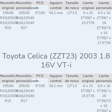
Neumático
Neumático
PCD
Agujero
Tamaño
Llanta
Llanta
original
personalizado
central
de rosca
original
personali
195/60
205/50
5*100
54,1 mm
12*1,5
6 x 15
6,5 x 16
R15|205/55
R16|225/45
ET39|7 x
ET39|7 x
R15|225/50
R16|215/40
15 ET35
16
R15
R17
ET35|7,5
x 16
ET35|7 x
17 ET35
Toyota Celica (ZZT23) 2003 1.8
16V VT-i
Neumático
Neumático
PCD
Agujero
Tamaño
Llanta
Llanta
original
personalizado
central
de rosca
original
personali
195/60
205/50
5*100
54,1 mm
12*1,5
6 x 15
6,5 x 16
R15|205/55
R16|225/45
ET39|7 x
ET39|7 x
R15|225/50
R16|215/40
15 ET35
16
R15
R17
ET35|7,5
x 16
ET35|7 x