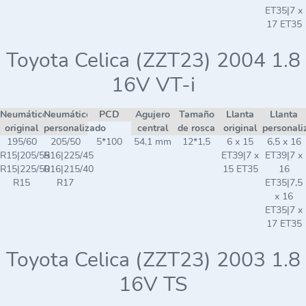
ET35|7 x
17 ET35
Toyota Celica (ZZT23) 2004 1.8
16V VT-i
Neumático
Neumático
PCD
Agujero
Tamaño
Llanta
Llanta
original
personalizado
central
de rosca
original
personali
195/60
205/50
5*100
54,1 mm
12*1,5
6 x 15
6,5 x 16
R15|205/55
R16|225/45
ET39|7 x
ET39|7 x
R15|225/50
R16|215/40
15 ET35
16
R15
R17
ET35|7,5
x 16
ET35|7 x
17 ET35
Toyota Celica (ZZT23) 2003 1.8
16V TS