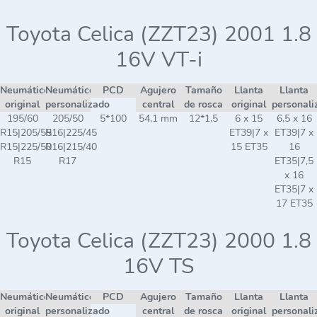
Toyota Celica (ZZT23) 2001 1.8
16V VT-i
Neumático
Neumático
PCD
Agujero
Tamaño
Llanta
Llanta
original
personalizado
central
de rosca
original
personali
195/60
205/50
5*100
54,1 mm
12*1,5
6 x 15
6,5 x 16
R15|205/55
R16|225/45
ET39|7 x
ET39|7 x
R15|225/50
R16|215/40
15 ET35
16
R15
R17
ET35|7,5
x 16
ET35|7 x
17 ET35
Toyota Celica (ZZT23) 2000 1.8
16V TS
Neumático
Neumático
PCD
Agujero
Tamaño
Llanta
Llanta
original
personalizado
central
de rosca
original
personali