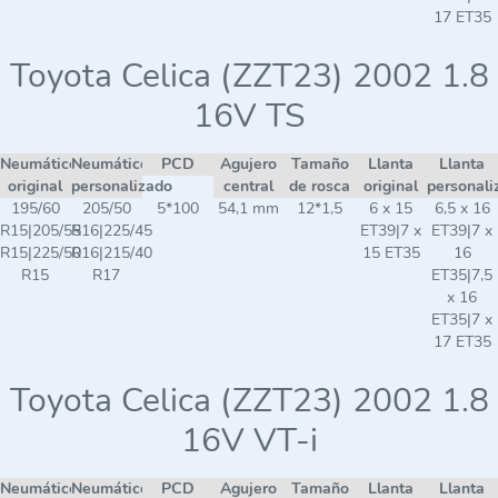
17 ET35
Toyota Celica (ZZT23) 2002 1.8
16V TS
Neumático
Neumático
PCD
Agujero
Tamaño
Llanta
Llanta
original
personalizado
central
de rosca
original
personali
195/60
205/50
5*100
54,1 mm
12*1,5
6 x 15
6,5 x 16
R15|205/55
R16|225/45
ET39|7 x
ET39|7 x
R15|225/50
R16|215/40
15 ET35
16
R15
R17
ET35|7,5
x 16
ET35|7 x
17 ET35
Toyota Celica (ZZT23) 2002 1.8
16V VT-i
Neumático
Neumático
PCD
Agujero
Tamaño
Llanta
Llanta