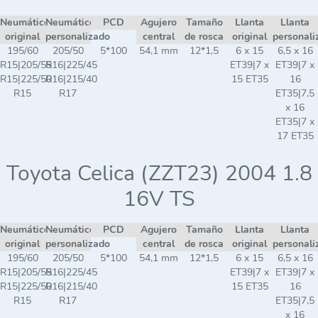
Neumático
Neumático
PCD
Agujero
Tamaño
Llanta
Llanta
original
personalizado
central
de rosca
original
personali
195/60
205/50
5*100
54,1 mm
12*1,5
6 x 15
6,5 x 16
R15|205/55
R16|225/45
ET39|7 x
ET39|7 x
R15|225/50
R16|215/40
15 ET35
16
R15
R17
ET35|7,5
x 16
ET35|7 x
17 ET35
Toyota Celica (ZZT23) 2004 1.8
16V TS
Neumático
Neumático
PCD
Agujero
Tamaño
Llanta
Llanta
original
personalizado
central
de rosca
original
personali
195/60
205/50
5*100
54,1 mm
12*1,5
6 x 15
6,5 x 16
R15|205/55
R16|225/45
ET39|7 x
ET39|7 x
R15|225/50
R16|215/40
15 ET35
16
R15
R17
ET35|7,5
x 16