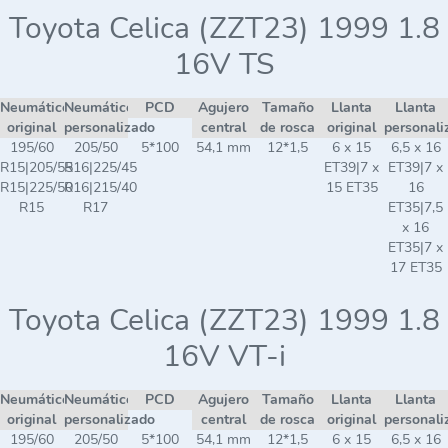
Toyota Celica (ZZT23) 1999 1.8
16V TS
Neumático
Neumático
PCD
Agujero
Tamaño
Llanta
Llanta
original
personalizado
central
de rosca
original
personali
195/60
205/50
5*100
54,1 mm
12*1,5
6 x 15
6,5 x 16
R15|205/55
R16|225/45
ET39|7 x
ET39|7 x
R15|225/50
R16|215/40
15 ET35
16
R15
R17
ET35|7,5
x 16
ET35|7 x
17 ET35
Toyota Celica (ZZT23) 1999 1.8
16V VT-i
Neumático
Neumático
PCD
Agujero
Tamaño
Llanta
Llanta
original
personalizado
central
de rosca
original
personali
195/60
205/50
5*100
54,1 mm
12*1,5
6 x 15
6,5 x 16