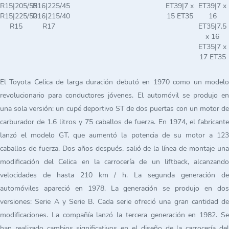
R15|205/55
R16|225/45
ET39|7 x
ET39|7 x
R15|225/50
R16|215/40
15 ET35
16
R15
R17
ET35|7,5
x 16
ET35|7 x
17 ET35
El Toyota Celica de larga duración debutó en 1970 como un modelo
revolucionario para conductores jóvenes. El automóvil se produjo en
una sola versión: un cupé deportivo ST de dos puertas con un motor de
carburador de 1.6 litros y 75 caballos de fuerza. En 1974, el fabricante
lanzó el modelo GT, que aumentó la potencia de su motor a 123
caballos de fuerza. Dos años después, salió de la línea de montaje una
modificación del Celica en la carrocería de un liftback, alcanzando
velocidades de hasta 210 km / h. La segunda generación de
automóviles apareció en 1978. La generación se produjo en dos
versiones: Serie A y Serie B. Cada serie ofreció una gran cantidad de
modificaciones. La compañía lanzó la tercera generación en 1982. Se
han realizado cambios significativos en el diseño de la carrocería del