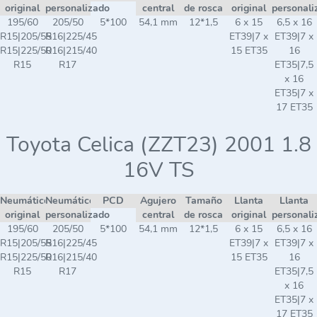
original
personalizado
central
de rosca
original
personali
195/60
205/50
5*100
54,1 mm
12*1,5
6 x 15
6,5 x 16
R15|205/55
R16|225/45
ET39|7 x
ET39|7 x
R15|225/50
R16|215/40
15 ET35
16
R15
R17
ET35|7,5
x 16
ET35|7 x
17 ET35
Toyota Celica (ZZT23) 2001 1.8
16V TS
Neumático
Neumático
PCD
Agujero
Tamaño
Llanta
Llanta
original
personalizado
central
de rosca
original
personali
195/60
205/50
5*100
54,1 mm
12*1,5
6 x 15
6,5 x 16
R15|205/55
R16|225/45
ET39|7 x
ET39|7 x
R15|225/50
R16|215/40
15 ET35
16
R15
R17
ET35|7,5
x 16
ET35|7 x
17 ET35