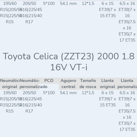
195/60
205/50
5*100
54,1 mm
12*1,5
6 x 15
6,5 x 16
R15|205/55
R16|225/45
ET39|7 x
ET39|7 x
R15|225/50
R16|215/40
15 ET35
16
R15
R17
ET35|7,5
x 16
ET35|7 x
17 ET35
Toyota Celica (ZZT23) 2000 1.8
16V VT-i
Neumático
Neumático
PCD
Agujero
Tamaño
Llanta
Llanta
original
personalizado
central
de rosca
original
personali
195/60
205/50
5*100
54,1 mm
12*1,5
6 x 15
6,5 x 16
R15|205/55
R16|225/45
ET39|7 x
ET39|7 x
R15|225/50
R16|215/40
15 ET35
16
R15
R17
ET35|7,5
x 16
ET35|7 x
17 ET35