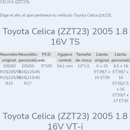
CELICA (ZZT23).
Elige el año al que pertenece tu vehículo Toyota Celica (zzt23):
Toyota Celica (ZZT23) 2005 1.8
16V TS
Neumático
Neumático
PCD
Agujero
Tamaño
Llanta
Llanta
original
personalizado
central
de rosca
original
personali
195/60
205/50
5*100
54,1 mm
12*1,5
6 x 15
6,5 x 16
R15|205/55
R16|225/45
ET39|7 x
ET39|7 x
R15|225/50
R16|215/40
15 ET35
16
R15
R17
ET35|7,5
x 16
ET35|7 x
17 ET35
Toyota Celica (ZZT23) 2005 1.8
16V VT-i