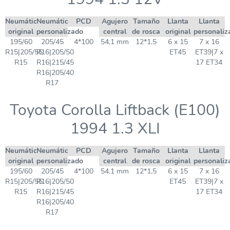
Neumático
Neumático
PCD
Agujero
Tamaño
Llanta
Llanta
original
personalizado
central
de rosca
original
personaliz
195/60
205/45
4*100
54,1 mm
12*1,5
6 x 15
7 x 16
R15|205/55
R16|205/50
ET45
ET39|7 x
R15
R16|215/45
17 ET34
R16|205/40
R17
Toyota Corolla Liftback (E100)
1994 1.3 XLI
Neumático
Neumático
PCD
Agujero
Tamaño
Llanta
Llanta
original
personalizado
central
de rosca
original
personaliz
195/60
205/45
4*100
54,1 mm
12*1,5
6 x 15
7 x 16
R15|205/55
R16|205/50
ET45
ET39|7 x
R15
R16|215/45
17 ET34
R16|205/40
R17