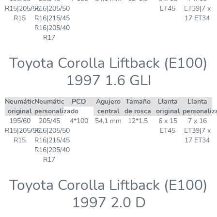
R15|205/55
R16|205/50
ET45
ET39|7 x
R15
R16|215/45
17 ET34
R16|205/40
R17
Toyota Corolla Liftback (E100)
1997 1.6 GLI
Neumático
Neumático
PCD
Agujero
Tamaño
Llanta
Llanta
original
personalizado
central
de rosca
original
personaliz
195/60
205/45
4*100
54,1 mm
12*1,5
6 x 15
7 x 16
R15|205/55
R16|205/50
ET45
ET39|7 x
R15
R16|215/45
17 ET34
R16|205/40
R17
Toyota Corolla Liftback (E100)
1997 2.0 D