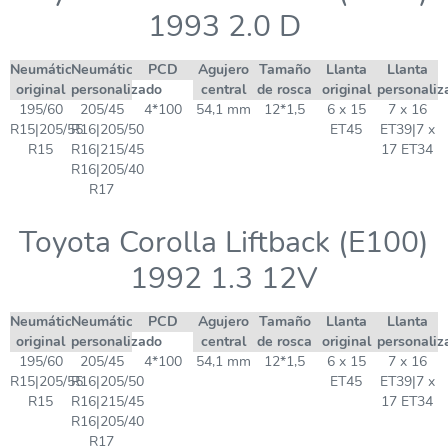
1993 2.0 D
Neumático
Neumático
PCD
Agujero
Tamaño
Llanta
Llanta
original
personalizado
central
de rosca
original
personaliz
195/60
205/45
4*100
54,1 mm
12*1,5
6 x 15
7 x 16
R15|205/55
R16|205/50
ET45
ET39|7 x
R15
R16|215/45
17 ET34
R16|205/40
R17
Toyota Corolla Liftback (E100)
1992 1.3 12V
Neumático
Neumático
PCD
Agujero
Tamaño
Llanta
Llanta
original
personalizado
central
de rosca
original
personaliz
195/60
205/45
4*100
54,1 mm
12*1,5
6 x 15
7 x 16
R15|205/55
R16|205/50
ET45
ET39|7 x
R15
R16|215/45
17 ET34
R16|205/40
R17