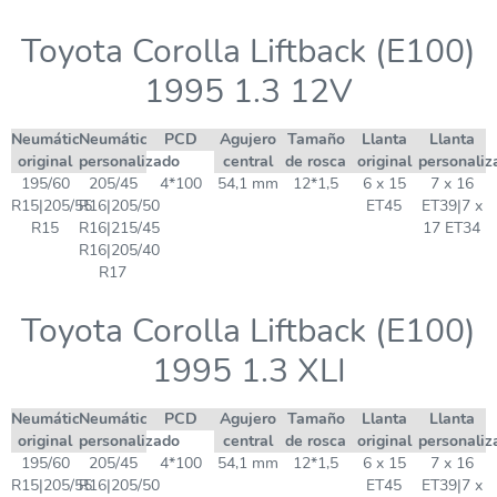
Toyota Corolla Liftback (E100)
1995 1.3 12V
Neumático
Neumático
PCD
Agujero
Tamaño
Llanta
Llanta
original
personalizado
central
de rosca
original
personaliz
195/60
205/45
4*100
54,1 mm
12*1,5
6 x 15
7 x 16
R15|205/55
R16|205/50
ET45
ET39|7 x
R15
R16|215/45
17 ET34
R16|205/40
R17
Toyota Corolla Liftback (E100)
1995 1.3 XLI
Neumático
Neumático
PCD
Agujero
Tamaño
Llanta
Llanta
original
personalizado
central
de rosca
original
personaliz
195/60
205/45
4*100
54,1 mm
12*1,5
6 x 15
7 x 16
R15|205/55
R16|205/50
ET45
ET39|7 x