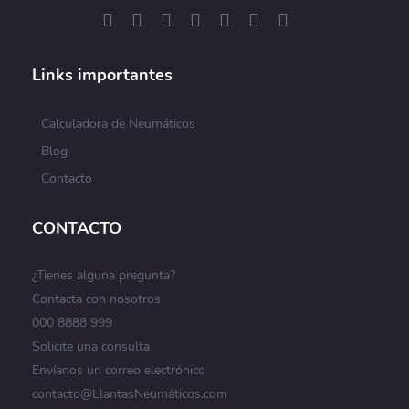
Links importantes
Calculadora de Neumáticos
Blog
Contacto
CONTACTO
¿Tienes alguna pregunta?
Contacta con nosotros
000 8888 999
Solicite una consulta
Envíanos un correo electrónico
contacto@LlantasNeumáticos.com