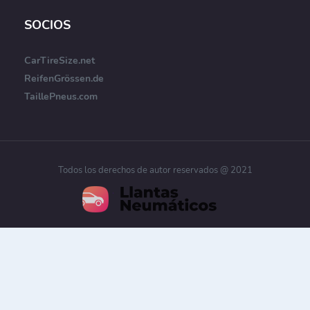
SOCIOS
CarTireSize.net
ReifenGrössen.de
TaillePneus.com
Todos los derechos de autor reservados @ 2021