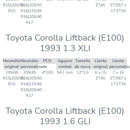
R15|205/55
R16|205/50
ET45
ET39|7 x
R15
R16|215/45
17 ET34
R16|205/40
R17
Toyota Corolla Liftback (E100)
1993 1.3 XLI
Neumático
Neumático
PCD
Agujero
Tamaño
Llanta
Llanta
original
personalizado
central
de rosca
original
personaliz
195/60
205/45
4*100
54,1 mm
12*1,5
6 x 15
7 x 16
R15|205/55
R16|205/50
ET45
ET39|7 x
R15
R16|215/45
17 ET34
R16|205/40
R17
Toyota Corolla Liftback (E100)
1993 1.6 GLI