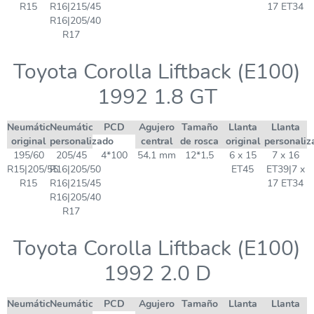
R15
R16|215/45
17 ET34
R16|205/40
R17
Toyota Corolla Liftback (E100)
1992 1.8 GT
Neumático
Neumático
PCD
Agujero
Tamaño
Llanta
Llanta
original
personalizado
central
de rosca
original
personaliz
195/60
205/45
4*100
54,1 mm
12*1,5
6 x 15
7 x 16
R15|205/55
R16|205/50
ET45
ET39|7 x
R15
R16|215/45
17 ET34
R16|205/40
R17
Toyota Corolla Liftback (E100)
1992 2.0 D
Neumático
Neumático
PCD
Agujero
Tamaño
Llanta
Llanta