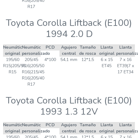
R16|205/40
R17
Toyota Corolla Liftback (E100)
1994 2.0 D
Neumático
Neumático
PCD
Agujero
Tamaño
Llanta
Llanta
original
personalizado
central
de rosca
original
personaliz
195/60
205/45
4*100
54,1 mm
12*1,5
6 x 15
7 x 16
R15|205/55
R16|205/50
ET45
ET39|7 x
R15
R16|215/45
17 ET34
R16|205/40
R17
Toyota Corolla Liftback (E100)
1993 1.3 12V
Neumático
Neumático
PCD
Agujero
Tamaño
Llanta
Llanta
original
personalizado
central
de rosca
original
personaliz
195/60
205/45
4*100
54,1 mm
12*1,5
6 x 15
7 x 16