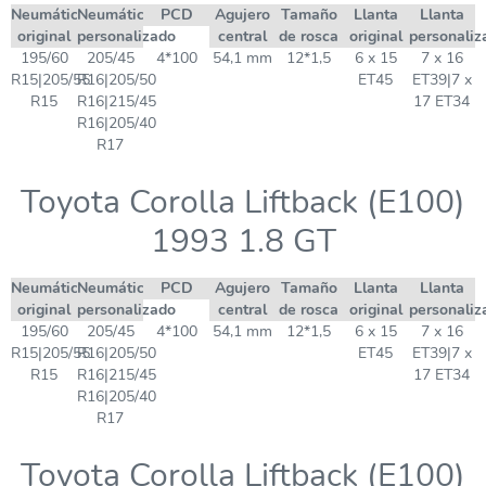
Neumático
Neumático
PCD
Agujero
Tamaño
Llanta
Llanta
original
personalizado
central
de rosca
original
personaliz
195/60
205/45
4*100
54,1 mm
12*1,5
6 x 15
7 x 16
R15|205/55
R16|205/50
ET45
ET39|7 x
R15
R16|215/45
17 ET34
R16|205/40
R17
Toyota Corolla Liftback (E100)
1993 1.8 GT
Neumático
Neumático
PCD
Agujero
Tamaño
Llanta
Llanta
original
personalizado
central
de rosca
original
personaliz
195/60
205/45
4*100
54,1 mm
12*1,5
6 x 15
7 x 16
R15|205/55
R16|205/50
ET45
ET39|7 x
R15
R16|215/45
17 ET34
R16|205/40
R17
Toyota Corolla Liftback (E100)