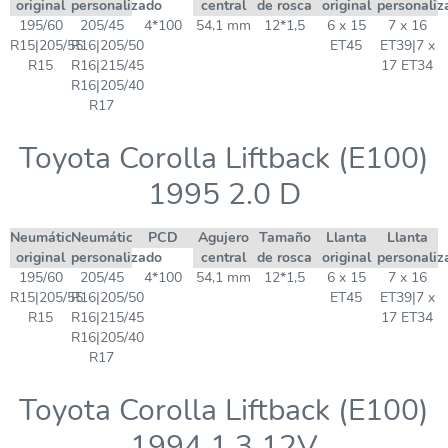
original
personalizado
central
de rosca
original
personaliz
195/60
205/45
4*100
54,1 mm
12*1,5
6 x 15
7 x 16
R15|205/55
R16|205/50
ET45
ET39|7 x
R15
R16|215/45
17 ET34
R16|205/40
R17
Toyota Corolla Liftback (E100)
1995 2.0 D
Neumático
Neumático
PCD
Agujero
Tamaño
Llanta
Llanta
original
personalizado
central
de rosca
original
personaliz
195/60
205/45
4*100
54,1 mm
12*1,5
6 x 15
7 x 16
R15|205/55
R16|205/50
ET45
ET39|7 x
R15
R16|215/45
17 ET34
R16|205/40
R17
Toyota Corolla Liftback (E100)
1994 1.3 12V