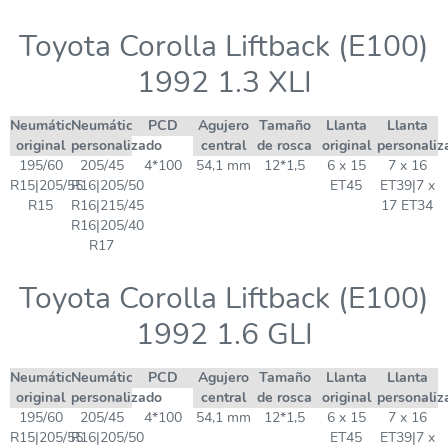
Toyota Corolla Liftback (E100)
1992 1.3 XLI
Neumático
Neumático
PCD
Agujero
Tamaño
Llanta
Llanta
original
personalizado
central
de rosca
original
personaliz
195/60
205/45
4*100
54,1 mm
12*1,5
6 x 15
7 x 16
R15|205/55
R16|205/50
ET45
ET39|7 x
R15
R16|215/45
17 ET34
R16|205/40
R17
Toyota Corolla Liftback (E100)
1992 1.6 GLI
Neumático
Neumático
PCD
Agujero
Tamaño
Llanta
Llanta
original
personalizado
central
de rosca
original
personaliz
195/60
205/45
4*100
54,1 mm
12*1,5
6 x 15
7 x 16
R15|205/55
R16|205/50
ET45
ET39|7 x