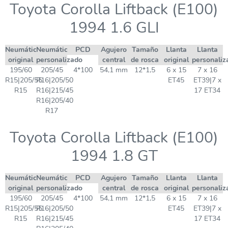
Toyota Corolla Liftback (E100)
1994 1.6 GLI
Neumático
Neumático
PCD
Agujero
Tamaño
Llanta
Llanta
original
personalizado
central
de rosca
original
personaliz
195/60
205/45
4*100
54,1 mm
12*1,5
6 x 15
7 x 16
R15|205/55
R16|205/50
ET45
ET39|7 x
R15
R16|215/45
17 ET34
R16|205/40
R17
Toyota Corolla Liftback (E100)
1994 1.8 GT
Neumático
Neumático
PCD
Agujero
Tamaño
Llanta
Llanta
original
personalizado
central
de rosca
original
personaliz
195/60
205/45
4*100
54,1 mm
12*1,5
6 x 15
7 x 16
R15|205/55
R16|205/50
ET45
ET39|7 x
R15
R16|215/45
17 ET34