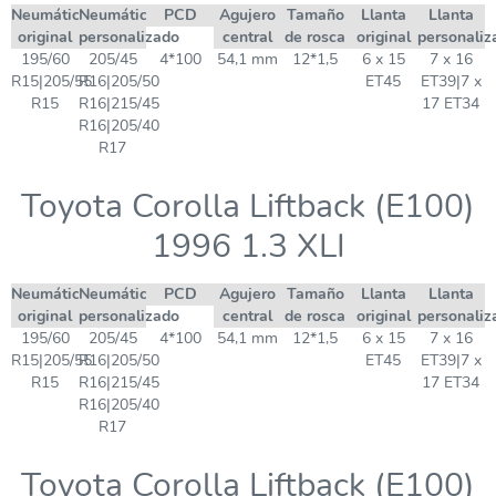
Neumático
Neumático
PCD
Agujero
Tamaño
Llanta
Llanta
original
personalizado
central
de rosca
original
personaliz
195/60
205/45
4*100
54,1 mm
12*1,5
6 x 15
7 x 16
R15|205/55
R16|205/50
ET45
ET39|7 x
R15
R16|215/45
17 ET34
R16|205/40
R17
Toyota Corolla Liftback (E100)
1996 1.3 XLI
Neumático
Neumático
PCD
Agujero
Tamaño
Llanta
Llanta
original
personalizado
central
de rosca
original
personaliz
195/60
205/45
4*100
54,1 mm
12*1,5
6 x 15
7 x 16
R15|205/55
R16|205/50
ET45
ET39|7 x
R15
R16|215/45
17 ET34
R16|205/40
R17
Toyota Corolla Liftback (E100)