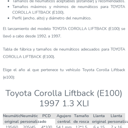
Tamaños de neumáticos aceptables (estándar) y recomendados.
Tamaños máximos y mínimos de neumáticos para TOYOTA
COROLLA LIFTBACK (E100).
Perfil (ancho, alto) y diámetro del neumático.
El lanzamiento del modelo TOYOTA COROLLA LIFTBACK (E100) se
llevó a cabo desde 1992. a 1997.
Tabla de fábrica y tamaños de neumáticos adecuados para TOYOTA
COROLLA LIFTBACK (E100).
Elige el año al que pertenece tu vehículo Toyota Corolla Liftback
(e100):
Toyota Corolla Liftback (E100)
1997 1.3 XLI
Neumático
Neumático
PCD
Agujero
Tamaño
Llanta
Llanta
original
personalizado
central
de rosca
original
personaliz
195/60
205/45
4*100
54,1 mm
12*1,5
6 x 15
7 x 16