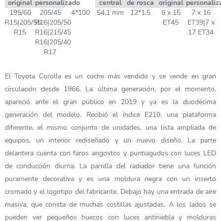
original
personalizado
central
de rosca
original
personaliz
195/60
205/45
4*100
54,1 mm
12*1,5
6 x 15
7 x 16
R15|205/55
R16|205/50
ET45
ET39|7 x
R15
R16|215/45
17 ET34
R16|205/40
R17
El Toyota Corolla es un coche más vendido y se vende en gran
circulación desde 1966. La última generación, por el momento,
apareció ante el gran público en 2019 y ya es la duodécima
generación del modelo. Recibió el índice E210, una plataforma
diferente, el mismo conjunto de unidades, una lista ampliada de
equipos, un interior rediseñado y un nuevo diseño. La parte
delantera cuenta con faros angostos y puntiagudos con luces LED
de conducción diurna. La parrilla del radiador tiene una función
puramente decorativa y es una moldura negra con un inserto
cromado y el logotipo del fabricante. Debajo hay una entrada de aire
masiva, que consta de muchas costillas ajustadas. A los lados se
pueden ver pequeños huecos con luces antiniebla y molduras