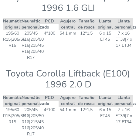
1996 1.6 GLI
Neumático
Neumático
PCD
Agujero
Tamaño
Llanta
Llanta
original
personalizado
central
de rosca
original
personaliz
195/60
205/45
4*100
54,1 mm
12*1,5
6 x 15
7 x 16
R15|205/55
R16|205/50
ET45
ET39|7 x
R15
R16|215/45
17 ET34
R16|205/40
R17
Toyota Corolla Liftback (E100)
1996 2.0 D
Neumático
Neumático
PCD
Agujero
Tamaño
Llanta
Llanta
original
personalizado
central
de rosca
original
personaliz
195/60
205/45
4*100
54,1 mm
12*1,5
6 x 15
7 x 16
R15|205/55
R16|205/50
ET45
ET39|7 x
R15
R16|215/45
17 ET34
R16|205/40
R17