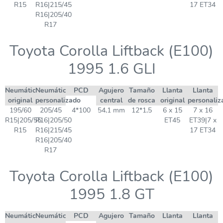
R15
R16|215/45
17 ET34
R16|205/40
R17
Toyota Corolla Liftback (E100)
1995 1.6 GLI
Neumático
Neumático
PCD
Agujero
Tamaño
Llanta
Llanta
original
personalizado
central
de rosca
original
personaliz
195/60
205/45
4*100
54,1 mm
12*1,5
6 x 15
7 x 16
R15|205/55
R16|205/50
ET45
ET39|7 x
R15
R16|215/45
17 ET34
R16|205/40
R17
Toyota Corolla Liftback (E100)
1995 1.8 GT
Neumático
Neumático
PCD
Agujero
Tamaño
Llanta
Llanta