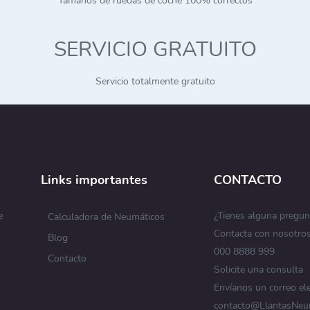
Tamaños de ruedas de coche 100% correctos
SERVICIO GRATUITO
Servicio totalmente gratuito
Links importantes
CONTACTO
e
¿Tienes alguna pregun
Calculadora de Neumáticos
Contacta con nosotro
Blog
s
000 8888 999
Contacto
Solicite una consulta
Envíanos un correo el
contacto@LlantasNeu