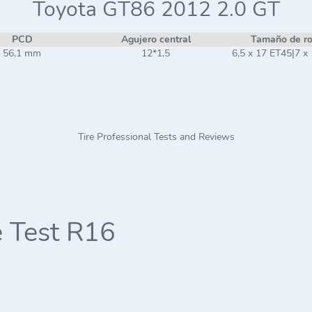
Toyota GT86 2012 2.0 GT
PCD
Agujero central
Tamaño de r
56,1 mm
12*1,5
6,5 x 17 ET45|7 x
Tire Professional Tests and Reviews
 Test R16