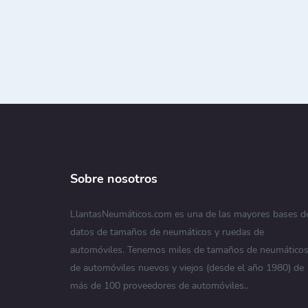
Sobre nosotros
LlantasNeumáticos.com es una de las mayores bases d
datos de tamaños de neumáticos y ruedas de
automóviles. Tenemos miles de tamaños de neumático
de automóviles nuevos y viejos (desde el año 1980) de
más de 100 proveedores de automóviles..