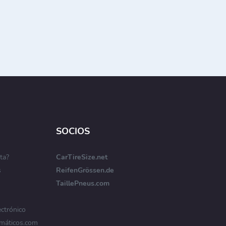
SOCIOS
ta?
CarTireSize.net
s
ReifenGrössen.de
TaillePneus.com
ectrónico
máticos.com