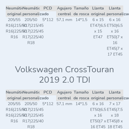
Neumático
Neumático
PCD
Agujero
Tamaño
Llanta
Llanta
original
personalizado
central
de rosca
original
personaliza
205/55
205/50
5*112
57,1 mm
14*1,5
6 x 15
6 x 16
R16|215/50
R17|215/45
ET47|6,5
ET50|6,5
R16|225/50
R17|225/45
x 15
x 16
R16
R17|225/40
ET47
ET50|7 x
R18
16
ET45|7 x
17 ET45
Volkswagen CrossTouran
2019 2.0 TDI
Neumático
Neumático
PCD
Agujero
Tamaño
Llanta
Llanta
original
personalizado
central
de rosca
original
personaliza
205/55
205/50
5*112
57,1 mm
14*1,5
6 x 16
7 x 17
R16|215/50
R17|215/45
ET50|6,5
ET45|7,5
R16|225/50
R17|225/45
x 16
x 18
R16
R17|225/40
ET50|7 x
ET45|8 x
R18
16 ET45
18 ET45