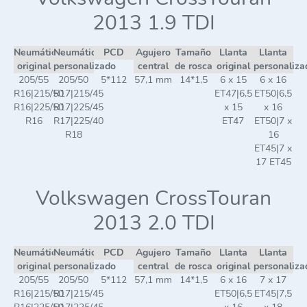
2013 1.9 TDI
Neumático
Neumático
PCD
Agujero
Tamaño
Llanta
Llanta
original
personalizado
central
de rosca
original
personaliza
205/55
205/50
5*112
57,1 mm
14*1,5
6 x 15
6 x 16
R16|215/50
R17|215/45
ET47|6,5
ET50|6,5
R16|225/50
R17|225/45
x 15
x 16
R16
R17|225/40
ET47
ET50|7 x
R18
16
ET45|7 x
17 ET45
Volkswagen CrossTouran
2013 2.0 TDI
Neumático
Neumático
PCD
Agujero
Tamaño
Llanta
Llanta
original
personalizado
central
de rosca
original
personaliza
205/55
205/50
5*112
57,1 mm
14*1,5
6 x 16
7 x 17
R16|215/50
R17|215/45
ET50|6,5
ET45|7,5