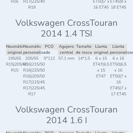
R16
R17|225/40
ET50|7 x
ET45|8 x
R18
16 ET45
18 ET45
Volkswagen CrossTouran
2014 1.4 TSI
Neumático
Neumático
PCD
Agujero
Tamaño
Llanta
Llanta
original
personalizado
central
de rosca
original
personaliza
195/65
205/55
5*112
57,1 mm
14*1,5
6 x 15
6 x 16
R15|205/60
R16|215/50
ET47|6,5
ET50|6,5
R15
R16|225/50
x 15
x 16
R16|205/50
ET47
ET50|7 x
R17|215/45
16
R17|225/45
ET45|7 x
R17
17 ET45
Volkswagen CrossTouran
2014 1.6 I