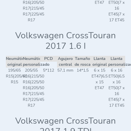
R16|205/50
ET47
ET50|7 x
R17|215/45
16
R17|225/45
ET45|7 x
R17
17 ET45
Volkswagen CrossTouran
2017 1.6 I
Neumático
Neumático
PCD
Agujero
Tamaño
Llanta
Llanta
original
personalizado
central
de rosca
original
personaliza
195/65
205/55
5*112
57,1 mm
14*1,5
6 x 15
6 x 16
R15|205/60
R16|215/50
ET47|6,5
ET50|6,5
R15
R16|225/50
x 15
x 16
R16|205/50
ET47
ET50|7 x
R17|215/45
16
R17|225/45
ET45|7 x
R17
17 ET45
Volkswagen CrossTouran