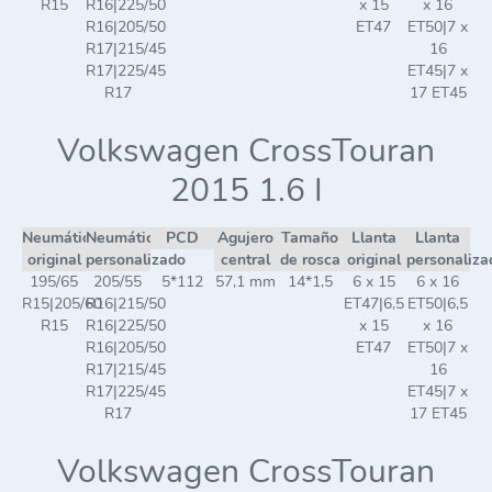
R15
R16|225/50
x 15
x 16
R16|205/50
ET47
ET50|7 x
R17|215/45
16
R17|225/45
ET45|7 x
R17
17 ET45
Volkswagen CrossTouran
2015 1.6 I
Neumático
Neumático
PCD
Agujero
Tamaño
Llanta
Llanta
original
personalizado
central
de rosca
original
personaliza
195/65
205/55
5*112
57,1 mm
14*1,5
6 x 15
6 x 16
R15|205/60
R16|215/50
ET47|6,5
ET50|6,5
R15
R16|225/50
x 15
x 16
R16|205/50
ET47
ET50|7 x
R17|215/45
16
R17|225/45
ET45|7 x
R17
17 ET45
Volkswagen CrossTouran