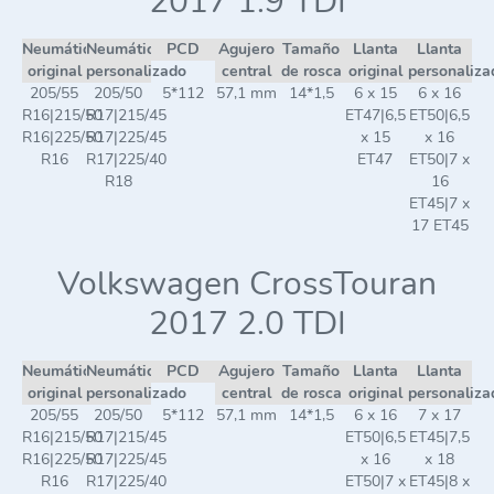
2017 1.9 TDI
Neumático
Neumático
PCD
Agujero
Tamaño
Llanta
Llanta
original
personalizado
central
de rosca
original
personaliza
205/55
205/50
5*112
57,1 mm
14*1,5
6 x 15
6 x 16
R16|215/50
R17|215/45
ET47|6,5
ET50|6,5
R16|225/50
R17|225/45
x 15
x 16
R16
R17|225/40
ET47
ET50|7 x
R18
16
ET45|7 x
17 ET45
Volkswagen CrossTouran
2017 2.0 TDI
Neumático
Neumático
PCD
Agujero
Tamaño
Llanta
Llanta
original
personalizado
central
de rosca
original
personaliza
205/55
205/50
5*112
57,1 mm
14*1,5
6 x 16
7 x 17
R16|215/50
R17|215/45
ET50|6,5
ET45|7,5
R16|225/50
R17|225/45
x 16
x 18
R16
R17|225/40
ET50|7 x
ET45|8 x