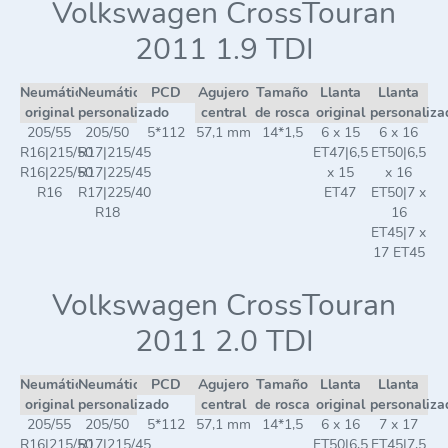
Volkswagen CrossTouran
2011 1.9 TDI
Neumático
Neumático
PCD
Agujero
Tamaño
Llanta
Llanta
original
personalizado
central
de rosca
original
personaliza
205/55
205/50
5*112
57,1 mm
14*1,5
6 x 15
6 x 16
R16|215/50
R17|215/45
ET47|6,5
ET50|6,5
R16|225/50
R17|225/45
x 15
x 16
R16
R17|225/40
ET47
ET50|7 x
R18
16
ET45|7 x
17 ET45
Volkswagen CrossTouran
2011 2.0 TDI
Neumático
Neumático
PCD
Agujero
Tamaño
Llanta
Llanta
original
personalizado
central
de rosca
original
personaliza
205/55
205/50
5*112
57,1 mm
14*1,5
6 x 16
7 x 17
R16|215/50
R17|215/45
ET50|6,5
ET45|7,5