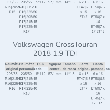
195/65
205/55
5*112
57,1 mm
14*1,5
6 x 15
6 x 16
R15|205/60
R16|215/50
ET47|6,5
ET50|6,5
R15
R16|225/50
x 15
x 16
R16|205/50
ET47
ET50|7 x
R17|215/45
16
R17|225/45
ET45|7 x
R17
17 ET45
Volkswagen CrossTouran
2018 1.9 TDI
Neumático
Neumático
PCD
Agujero
Tamaño
Llanta
Llanta
original
personalizado
central
de rosca
original
personaliza
205/55
205/50
5*112
57,1 mm
14*1,5
6 x 15
6 x 16
R16|215/50
R17|215/45
ET47|6,5
ET50|6,5
R16|225/50
R17|225/45
x 15
x 16
R16
R17|225/40
ET47
ET50|7 x
R18
16
ET45|7 x
17 ET45