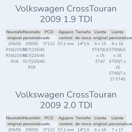
Volkswagen CrossTouran
2009 1.9 TDI
Neumático
Neumático
PCD
Agujero
Tamaño
Llanta
Llanta
original
personalizado
central
de rosca
original
personaliza
205/55
205/50
5*112
57,1 mm
14*1,5
6 x 15
6 x 16
R16|215/50
R17|215/45
ET47|6,5
ET50|6,5
R16|225/50
R17|225/45
x 15
x 16
R16
R17|225/40
ET47
ET50|7 x
R18
16
ET45|7 x
17 ET45
Volkswagen CrossTouran
2009 2.0 TDI
Neumático
Neumático
PCD
Agujero
Tamaño
Llanta
Llanta
original
personalizado
central
de rosca
original
personaliza
205/55
205/50
5*112
57,1 mm
14*1,5
6 x 16
7 x 17