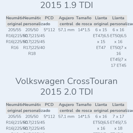
2015 1.9 TDI
Neumático
Neumático
PCD
Agujero
Tamaño
Llanta
Llanta
original
personalizado
central
de rosca
original
personaliza
205/55
205/50
5*112
57,1 mm
14*1,5
6 x 15
6 x 16
R16|215/50
R17|215/45
ET47|6,5
ET50|6,5
R16|225/50
R17|225/45
x 15
x 16
R16
R17|225/40
ET47
ET50|7 x
R18
16
ET45|7 x
17 ET45
Volkswagen CrossTouran
2015 2.0 TDI
Neumático
Neumático
PCD
Agujero
Tamaño
Llanta
Llanta
original
personalizado
central
de rosca
original
personaliza
205/55
205/50
5*112
57,1 mm
14*1,5
6 x 16
7 x 17
R16|215/50
R17|215/45
ET50|6,5
ET45|7,5
R16|225/50
R17|225/45
x 16
x 18