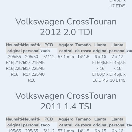
ET45|7 x
17 ET45
Volkswagen CrossTouran
2012 2.0 TDI
Neumático
Neumático
PCD
Agujero
Tamaño
Llanta
Llanta
original
personalizado
central
de rosca
original
personaliza
205/55
205/50
5*112
57,1 mm
14*1,5
6 x 16
7 x 17
R16|215/50
R17|215/45
ET50|6,5
ET45|7,5
R16|225/50
R17|225/45
x 16
x 18
R16
R17|225/40
ET50|7 x
ET45|8 x
R18
16 ET45
18 ET45
Volkswagen CrossTouran
2011 1.4 TSI
Neumático
Neumático
PCD
Agujero
Tamaño
Llanta
Llanta
original
personalizado
central
de rosca
original
personaliza
195/65
205/55
5*112
57,1 mm
14*1,5
6 x 15
6 x 16