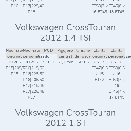
R16|225/50
R17|225/45
x 16
x 18
R16
R17|225/40
ET50|7 x
ET45|8 x
R18
16 ET45
18 ET45
Volkswagen CrossTouran
2012 1.4 TSI
Neumático
Neumático
PCD
Agujero
Tamaño
Llanta
Llanta
original
personalizado
central
de rosca
original
personaliza
195/65
205/55
5*112
57,1 mm
14*1,5
6 x 15
6 x 16
R15|205/60
R16|215/50
ET47|6,5
ET50|6,5
R15
R16|225/50
x 15
x 16
R16|205/50
ET47
ET50|7 x
R17|215/45
16
R17|225/45
ET45|7 x
R17
17 ET45
Volkswagen CrossTouran
2012 1.6 I