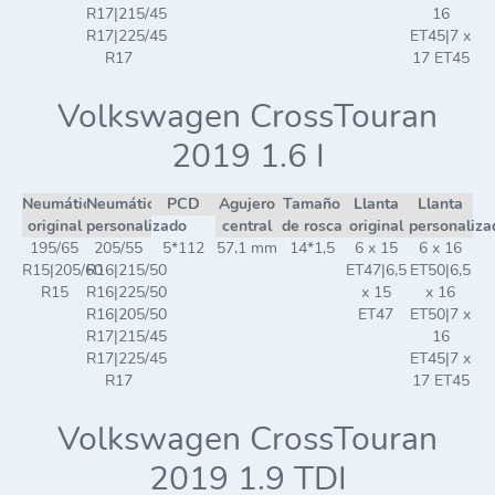
R17|215/45
16
R17|225/45
ET45|7 x
R17
17 ET45
Volkswagen CrossTouran
2019 1.6 I
Neumático
Neumático
PCD
Agujero
Tamaño
Llanta
Llanta
original
personalizado
central
de rosca
original
personaliza
195/65
205/55
5*112
57,1 mm
14*1,5
6 x 15
6 x 16
R15|205/60
R16|215/50
ET47|6,5
ET50|6,5
R15
R16|225/50
x 15
x 16
R16|205/50
ET47
ET50|7 x
R17|215/45
16
R17|225/45
ET45|7 x
R17
17 ET45
Volkswagen CrossTouran
2019 1.9 TDI