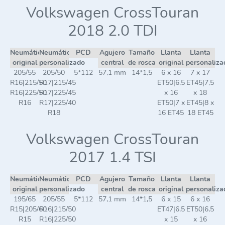
Volkswagen CrossTouran
2018 2.0 TDI
Neumático
Neumático
PCD
Agujero
Tamaño
Llanta
Llanta
original
personalizado
central
de rosca
original
personaliza
205/55
205/50
5*112
57,1 mm
14*1,5
6 x 16
7 x 17
R16|215/50
R17|215/45
ET50|6,5
ET45|7,5
R16|225/50
R17|225/45
x 16
x 18
R16
R17|225/40
ET50|7 x
ET45|8 x
R18
16 ET45
18 ET45
Volkswagen CrossTouran
2017 1.4 TSI
Neumático
Neumático
PCD
Agujero
Tamaño
Llanta
Llanta
original
personalizado
central
de rosca
original
personaliza
195/65
205/55
5*112
57,1 mm
14*1,5
6 x 15
6 x 16
R15|205/60
R16|215/50
ET47|6,5
ET50|6,5
R15
R16|225/50
x 15
x 16