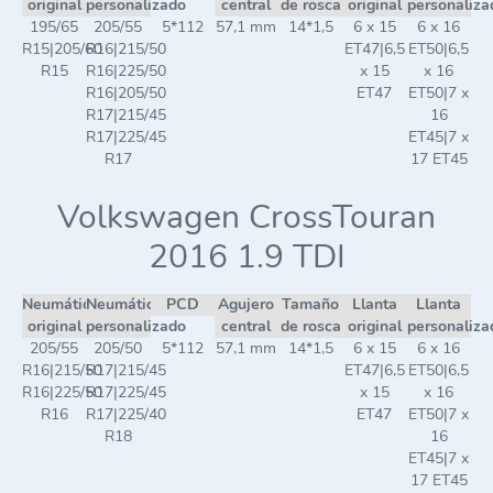
original
personalizado
central
de rosca
original
personaliza
195/65
205/55
5*112
57,1 mm
14*1,5
6 x 15
6 x 16
R15|205/60
R16|215/50
ET47|6,5
ET50|6,5
R15
R16|225/50
x 15
x 16
R16|205/50
ET47
ET50|7 x
R17|215/45
16
R17|225/45
ET45|7 x
R17
17 ET45
Volkswagen CrossTouran
2016 1.9 TDI
Neumático
Neumático
PCD
Agujero
Tamaño
Llanta
Llanta
original
personalizado
central
de rosca
original
personaliza
205/55
205/50
5*112
57,1 mm
14*1,5
6 x 15
6 x 16
R16|215/50
R17|215/45
ET47|6,5
ET50|6,5
R16|225/50
R17|225/45
x 15
x 16
R16
R17|225/40
ET47
ET50|7 x
R18
16
ET45|7 x
17 ET45