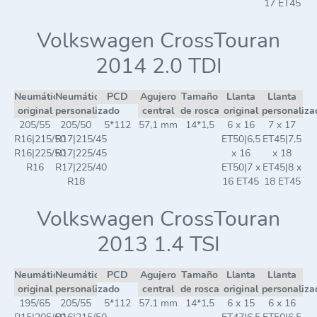
17 ET45
Volkswagen CrossTouran
2014 2.0 TDI
Neumático
Neumático
PCD
Agujero
Tamaño
Llanta
Llanta
original
personalizado
central
de rosca
original
personaliza
205/55
205/50
5*112
57,1 mm
14*1,5
6 x 16
7 x 17
R16|215/50
R17|215/45
ET50|6,5
ET45|7,5
R16|225/50
R17|225/45
x 16
x 18
R16
R17|225/40
ET50|7 x
ET45|8 x
R18
16 ET45
18 ET45
Volkswagen CrossTouran
2013 1.4 TSI
Neumático
Neumático
PCD
Agujero
Tamaño
Llanta
Llanta
original
personalizado
central
de rosca
original
personaliza
195/65
205/55
5*112
57,1 mm
14*1,5
6 x 15
6 x 16