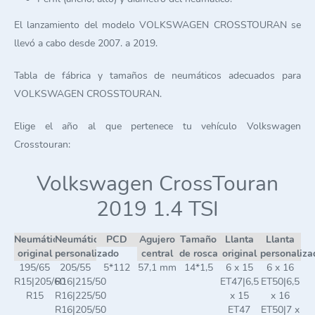
El lanzamiento del modelo VOLKSWAGEN CROSSTOURAN se
llevó a cabo desde 2007. a 2019.
Tabla de fábrica y tamaños de neumáticos adecuados para
VOLKSWAGEN CROSSTOURAN.
Elige el año al que pertenece tu vehículo Volkswagen
Crosstouran:
Volkswagen CrossTouran
2019 1.4 TSI
Neumático
Neumático
PCD
Agujero
Tamaño
Llanta
Llanta
original
personalizado
central
de rosca
original
personaliza
195/65
205/55
5*112
57,1 mm
14*1,5
6 x 15
6 x 16
R15|205/60
R16|215/50
ET47|6,5
ET50|6,5
R15
R16|225/50
x 15
x 16
R16|205/50
ET47
ET50|7 x