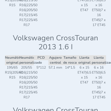
R15|205/60
R16|215/50
ET47|6,5
ET50|6,5
R15
R16|225/50
x 15
x 16
R16|205/50
ET47
ET50|7 x
R17|215/45
16
R17|225/45
ET45|7 x
R17
17 ET45
Volkswagen CrossTouran
2013 1.6 I
Neumático
Neumático
PCD
Agujero
Tamaño
Llanta
Llanta
original
personalizado
central
de rosca
original
personaliza
195/65
205/55
5*112
57,1 mm
14*1,5
6 x 15
6 x 16
R15|205/60
R16|215/50
ET47|6,5
ET50|6,5
R15
R16|225/50
x 15
x 16
R16|205/50
ET47
ET50|7 x
R17|215/45
16
R17|225/45
ET45|7 x
R17
17 ET45
Volkswagen CrossTouran