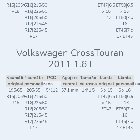
R15|205/60
R16|215/50
ET47|6,5
ET50|6,5
R15
R16|225/50
x 15
x 16
R16|205/50
ET47
ET50|7 x
R17|215/45
16
R17|225/45
ET45|7 x
R17
17 ET45
Volkswagen CrossTouran
2011 1.6 I
Neumático
Neumático
PCD
Agujero
Tamaño
Llanta
Llanta
original
personalizado
central
de rosca
original
personaliza
195/65
205/55
5*112
57,1 mm
14*1,5
6 x 15
6 x 16
R15|205/60
R16|215/50
ET47|6,5
ET50|6,5
R15
R16|225/50
x 15
x 16
R16|205/50
ET47
ET50|7 x
R17|215/45
16
R17|225/45
ET45|7 x
R17
17 ET45