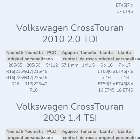
ET45|7 x
17 ET45
Volkswagen CrossTouran
2010 2.0 TDI
Neumático
Neumático
PCD
Agujero
Tamaño
Llanta
Llanta
original
personalizado
central
de rosca
original
personaliza
205/55
205/50
5*112
57,1 mm
14*1,5
6 x 16
7 x 17
R16|215/50
R17|215/45
ET50|6,5
ET45|7,5
R16|225/50
R17|225/45
x 16
x 18
R16
R17|225/40
ET50|7 x
ET45|8 x
R18
16 ET45
18 ET45
Volkswagen CrossTouran
2009 1.4 TSI
Neumático
Neumático
PCD
Agujero
Tamaño
Llanta
Llanta
original
personalizado
central
de rosca
original
personaliza