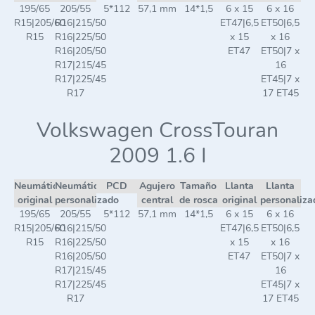
195/65
205/55
5*112
57,1 mm
14*1,5
6 x 15
6 x 16
R15|205/60
R16|215/50
ET47|6,5
ET50|6,5
R15
R16|225/50
x 15
x 16
R16|205/50
ET47
ET50|7 x
R17|215/45
16
R17|225/45
ET45|7 x
R17
17 ET45
Volkswagen CrossTouran
2009 1.6 I
Neumático
Neumático
PCD
Agujero
Tamaño
Llanta
Llanta
original
personalizado
central
de rosca
original
personaliza
195/65
205/55
5*112
57,1 mm
14*1,5
6 x 15
6 x 16
R15|205/60
R16|215/50
ET47|6,5
ET50|6,5
R15
R16|225/50
x 15
x 16
R16|205/50
ET47
ET50|7 x
R17|215/45
16
R17|225/45
ET45|7 x
R17
17 ET45