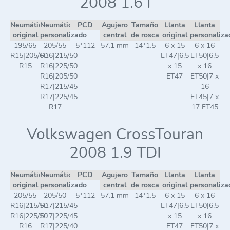
2008 1.6 I
Neumático
Neumático
PCD
Agujero
Tamaño
Llanta
Llanta
original
personalizado
central
de rosca
original
personaliza
195/65
205/55
5*112
57,1 mm
14*1,5
6 x 15
6 x 16
R15|205/60
R16|215/50
ET47|6,5
ET50|6,5
R15
R16|225/50
x 15
x 16
R16|205/50
ET47
ET50|7 x
R17|215/45
16
R17|225/45
ET45|7 x
R17
17 ET45
Volkswagen CrossTouran
2008 1.9 TDI
Neumático
Neumático
PCD
Agujero
Tamaño
Llanta
Llanta
original
personalizado
central
de rosca
original
personaliza
205/55
205/50
5*112
57,1 mm
14*1,5
6 x 15
6 x 16
R16|215/50
R17|215/45
ET47|6,5
ET50|6,5
R16|225/50
R17|225/45
x 15
x 16
R16
R17|225/40
ET47
ET50|7 x