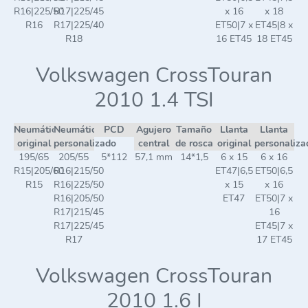
R16|225/50
R17|225/45
x 16
x 18
R16
R17|225/40
ET50|7 x
ET45|8 x
R18
16 ET45
18 ET45
Volkswagen CrossTouran
2010 1.4 TSI
Neumático
Neumático
PCD
Agujero
Tamaño
Llanta
Llanta
original
personalizado
central
de rosca
original
personaliza
195/65
205/55
5*112
57,1 mm
14*1,5
6 x 15
6 x 16
R15|205/60
R16|215/50
ET47|6,5
ET50|6,5
R15
R16|225/50
x 15
x 16
R16|205/50
ET47
ET50|7 x
R17|215/45
16
R17|225/45
ET45|7 x
R17
17 ET45
Volkswagen CrossTouran
2010 1.6 I