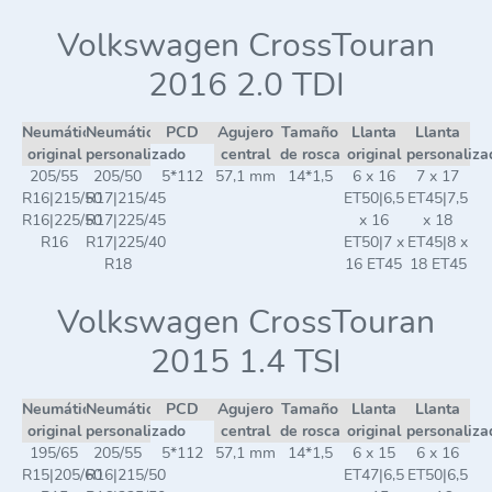
Volkswagen CrossTouran
2016 2.0 TDI
Neumático
Neumático
PCD
Agujero
Tamaño
Llanta
Llanta
original
personalizado
central
de rosca
original
personaliza
205/55
205/50
5*112
57,1 mm
14*1,5
6 x 16
7 x 17
R16|215/50
R17|215/45
ET50|6,5
ET45|7,5
R16|225/50
R17|225/45
x 16
x 18
R16
R17|225/40
ET50|7 x
ET45|8 x
R18
16 ET45
18 ET45
Volkswagen CrossTouran
2015 1.4 TSI
Neumático
Neumático
PCD
Agujero
Tamaño
Llanta
Llanta
original
personalizado
central
de rosca
original
personaliza
195/65
205/55
5*112
57,1 mm
14*1,5
6 x 15
6 x 16
R15|205/60
R16|215/50
ET47|6,5
ET50|6,5