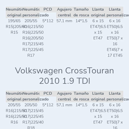
Neumático
Neumático
PCD
Agujero
Tamaño
Llanta
Llanta
original
personalizado
central
de rosca
original
personaliza
195/65
205/55
5*112
57,1 mm
14*1,5
6 x 15
6 x 16
R15|205/60
R16|215/50
ET47|6,5
ET50|6,5
R15
R16|225/50
x 15
x 16
R16|205/50
ET47
ET50|7 x
R17|215/45
16
R17|225/45
ET45|7 x
R17
17 ET45
Volkswagen CrossTouran
2010 1.9 TDI
Neumático
Neumático
PCD
Agujero
Tamaño
Llanta
Llanta
original
personalizado
central
de rosca
original
personaliza
205/55
205/50
5*112
57,1 mm
14*1,5
6 x 15
6 x 16
R16|215/50
R17|215/45
ET47|6,5
ET50|6,5
R16|225/50
R17|225/45
x 15
x 16
R16
R17|225/40
ET47
ET50|7 x
R18
16