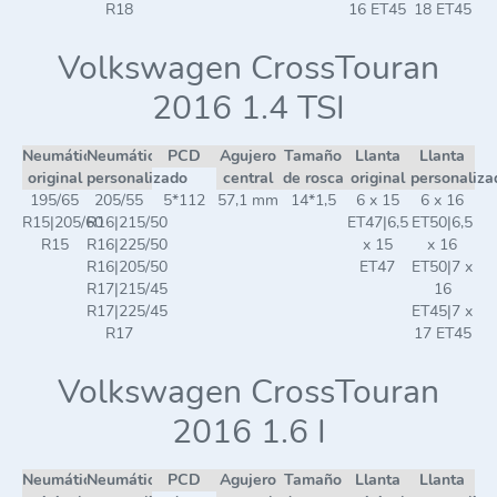
R18
16 ET45
18 ET45
Volkswagen CrossTouran
2016 1.4 TSI
Neumático
Neumático
PCD
Agujero
Tamaño
Llanta
Llanta
original
personalizado
central
de rosca
original
personaliza
195/65
205/55
5*112
57,1 mm
14*1,5
6 x 15
6 x 16
R15|205/60
R16|215/50
ET47|6,5
ET50|6,5
R15
R16|225/50
x 15
x 16
R16|205/50
ET47
ET50|7 x
R17|215/45
16
R17|225/45
ET45|7 x
R17
17 ET45
Volkswagen CrossTouran
2016 1.6 I
Neumático
Neumático
PCD
Agujero
Tamaño
Llanta
Llanta