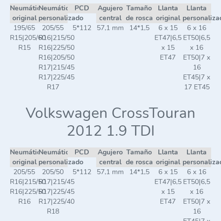
Neumático
Neumático
PCD
Agujero
Tamaño
Llanta
Llanta
original
personalizado
central
de rosca
original
personaliza
195/65
205/55
5*112
57,1 mm
14*1,5
6 x 15
6 x 16
R15|205/60
R16|215/50
ET47|6,5
ET50|6,5
R15
R16|225/50
x 15
x 16
R16|205/50
ET47
ET50|7 x
R17|215/45
16
R17|225/45
ET45|7 x
R17
17 ET45
Volkswagen CrossTouran
2012 1.9 TDI
Neumático
Neumático
PCD
Agujero
Tamaño
Llanta
Llanta
original
personalizado
central
de rosca
original
personaliza
205/55
205/50
5*112
57,1 mm
14*1,5
6 x 15
6 x 16
R16|215/50
R17|215/45
ET47|6,5
ET50|6,5
R16|225/50
R17|225/45
x 15
x 16
R16
R17|225/40
ET47
ET50|7 x
R18
16