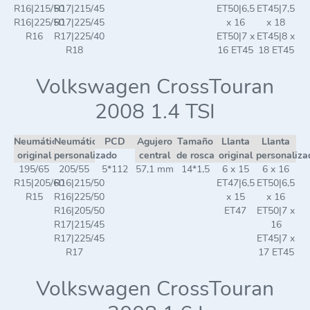
R16|215/50
R17|215/45
ET50|6,5
ET45|7,5
R16|225/50
R17|225/45
x 16
x 18
R16
R17|225/40
ET50|7 x
ET45|8 x
R18
16 ET45
18 ET45
Volkswagen CrossTouran
2008 1.4 TSI
Neumático
Neumático
PCD
Agujero
Tamaño
Llanta
Llanta
original
personalizado
central
de rosca
original
personaliza
195/65
205/55
5*112
57,1 mm
14*1,5
6 x 15
6 x 16
R15|205/60
R16|215/50
ET47|6,5
ET50|6,5
R15
R16|225/50
x 15
x 16
R16|205/50
ET47
ET50|7 x
R17|215/45
16
R17|225/45
ET45|7 x
R17
17 ET45
Volkswagen CrossTouran