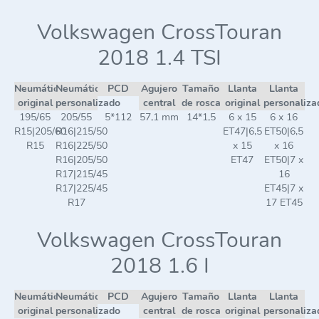
Volkswagen CrossTouran
2018 1.4 TSI
Neumático
Neumático
PCD
Agujero
Tamaño
Llanta
Llanta
original
personalizado
central
de rosca
original
personaliza
195/65
205/55
5*112
57,1 mm
14*1,5
6 x 15
6 x 16
R15|205/60
R16|215/50
ET47|6,5
ET50|6,5
R15
R16|225/50
x 15
x 16
R16|205/50
ET47
ET50|7 x
R17|215/45
16
R17|225/45
ET45|7 x
R17
17 ET45
Volkswagen CrossTouran
2018 1.6 I
Neumático
Neumático
PCD
Agujero
Tamaño
Llanta
Llanta
original
personalizado
central
de rosca
original
personaliza